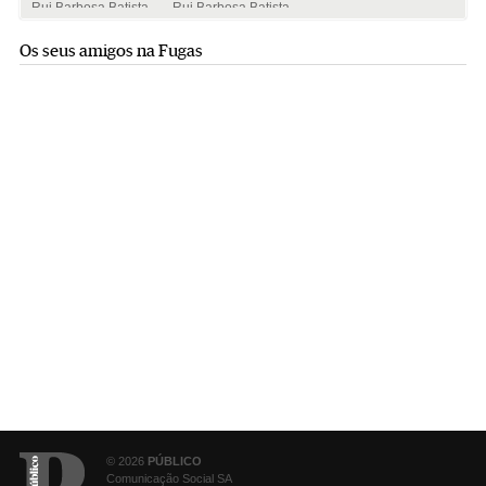
Rui Barbosa Batista
Rui Barbosa Batista
Os seus amigos na Fugas
© 2026
PÚBLICO
Comunicação Social SA