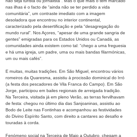
não seja turista ou jornalista”. Mas o que mais o tem marcado
nas ilhas é o facto de “ainda não se ter perdido a vida
comunitária”, um contraste imediato com a imagem
desoladora que encontrou no interior continental,
caracterizado pela desertificação e pela “desagregação do
mundo rural”. Nos Açores, “apesar de uma grande sangria de
gentes” emigradas para os Estados Unidos ou Canadá, as
comunidades ainda existem como tal: “chego a uma freguesia
e há uma igreja, um padre, uma ou mais bandas filarmónicas,
um ou mais cafés”.
E muitas, muitas tradições. Em São Miguel, encontrou vários
romeiros da Quaresma, assistiu à procissão dominical do Irró
(a festa dos pescadores de Vila Franca do Campo). Em São
Jorge, participou em bailes regionais de arreigada tradição.
Na Terceira, visitada já em pleno Verão, as terras fervilhavam
de festa: chegou no último dia das Sanjoaninas, assistiu ao
Bodo de Leite nas Fontinhas e acompanhou as festividades
do Divino Espírito Santo, com direito a cantares ao desafio e
touradas à corda.
Fenómeno social na Terceira de Maio a Outubro, chegam a