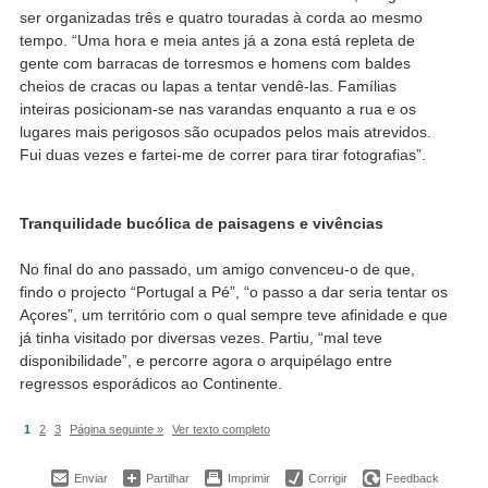
ser organizadas três e quatro touradas à corda ao mesmo
tempo. “Uma hora e meia antes já a zona está repleta de
gente com barracas de torresmos e homens com baldes
cheios de cracas ou lapas a tentar vendê-las. Famílias
inteiras posicionam-se nas varandas enquanto a rua e os
lugares mais perigosos são ocupados pelos mais atrevidos.
Fui duas vezes e fartei-me de correr para tirar fotografias”.
Tranquilidade bucólica de paisagens e vivências
No final do ano passado, um amigo convenceu-o de que,
findo o projecto “Portugal a Pé”, “o passo a dar seria tentar os
Açores”, um território com o qual sempre teve afinidade e que
já tinha visitado por diversas vezes. Partiu, “mal teve
disponibilidade”, e percorre agora o arquipélago entre
regressos esporádicos ao Continente.
1
2
3
Página seguinte »
Ver texto completo
Enviar
Partilhar
Imprimir
Corrigir
Feedback