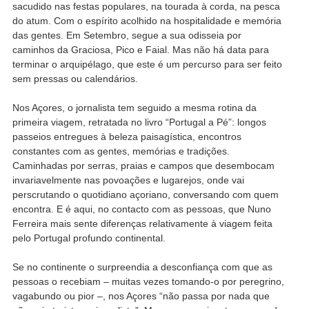
sacudido nas festas populares, na tourada à corda, na pesca
do atum. Com o espírito acolhido na hospitalidade e memória
das gentes. Em Setembro, segue a sua odisseia por
caminhos da Graciosa, Pico e Faial. Mas não há data para
terminar o arquipélago, que este é um percurso para ser feito
sem pressas ou calendários.
Nos Açores, o jornalista tem seguido a mesma rotina da
primeira viagem, retratada no livro “Portugal a Pé”: longos
passeios entregues à beleza paisagística, encontros
constantes com as gentes, memórias e tradições.
Caminhadas por serras, praias e campos que desembocam
invariavelmente nas povoações e lugarejos, onde vai
perscrutando o quotidiano açoriano, conversando com quem
encontra. E é aqui, no contacto com as pessoas, que Nuno
Ferreira mais sente diferenças relativamente à viagem feita
pelo Portugal profundo continental.
Se no continente o surpreendia a desconfiança com que as
pessoas o recebiam – muitas vezes tomando-o por peregrino,
vagabundo ou pior –, nos Açores “não passa por nada que