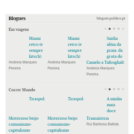
Blogues
blogues.publico.pt
Em viagem
Miami
Miami
Saïdia
retro (e
retro (e
além da
sempre
sempre
praia: da
kitsch)
kitsch)
gruta do
Camelo a Tafoughalt
Andreia Marques
Andreia Marques
Pereira
Pereira
Andreia Marques
Pereira
Correr Mundo
Tiraspol:
Tiraspol:
A minha
mais
doce
Misterioso beijo
Misterioso beijo
Transnístria
comunismo-
comunismo-
Rui Barbosa Batista
capitalismo
capitalismo