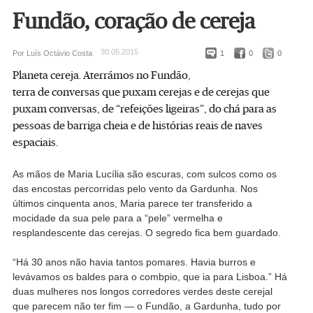
Fundão, coração de cereja
30.05.2015
Por Luís Octávio Costa
1
0
0
Planeta cereja. Aterrámos no Fundão,
terra de conversas que puxam cerejas e de cerejas que
puxam conversas, de “refeições ligeiras”, do chá para as
pessoas de barriga cheia e de histórias reais de naves
espaciais.
As mãos de Maria Lucília são escuras, com sulcos como os
das encostas percorridas pelo vento da Gardunha. Nos
últimos cinquenta anos, Maria parece ter transferido a
mocidade da sua pele para a “pele” vermelha e
resplandescente das cerejas. O segredo fica bem guardado.
“Há 30 anos não havia tantos pomares. Havia burros e
levávamos os baldes para o combpio, que ia para Lisboa.” Há
duas mulheres nos longos corredores verdes deste cerejal
que parecem não ter fim — o Fundão, a Gardunha, tudo por