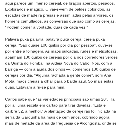
aqui parece um imenso cerejal, de braços abertos, pesados.
Explorá-los é mágico. O vai-e-vem de baldes coloridos, as
escadas de madeira presas e assimiladas pelas árvores, os
homens camuflados, as conversas que são como as cerejas.
“Podem comer à vontade, duas de cada vez.”
Palavra puxa palavra, palavra puxa cereja, cereja puxa
cereja. “São quase 100 quilos por dia por pessoa”, ouve-se
por entre a folhagem. As mãos sulcadas, rudes e meticulosas,
apanham 100 quilos de cerejas por dia nos corredores verdes
da Quinta do Pombal, na Aldeia Nova do Cabo. Nós, com a
barriga — com a ajuda dos olhos —, comemos 100 quilos de
cerejas por dia. “Alguma rachada a gente come”, sorri Ana
Mota, mãos cheias a olhar para o balde azul. Só mais estas
duas. Estavam a rir-se para mim.
Carlos sabe que “as variedades principais são umas 20”. Há
por ali uma escala em cartão para tirar dúvidas. “Esta é
calibre 32, a melhor.” A plantação de cerejeiras foi iniciada na
serra da Gardunha há mais de cem anos, cobrindo agora
mais de metade da área da freguesia de Alcongosta, onde se