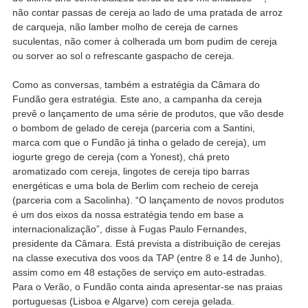
não contar passas de cereja ao lado de uma pratada de arroz
de carqueja, não lamber molho de cereja de carnes
suculentas, não comer à colherada um bom pudim de cereja
ou sorver ao sol o refrescante gaspacho de cereja.
Como as conversas, também a estratégia da Câmara do
Fundão gera estratégia. Este ano, a campanha da cereja
prevê o lançamento de uma série de produtos, que vão desde
o bombom de gelado de cereja (parceria com a Santini,
marca com que o Fundão já tinha o gelado de cereja), um
iogurte grego de cereja (com a Yonest), chá preto
aromatizado com cereja, lingotes de cereja tipo barras
energéticas e uma bola de Berlim com recheio de cereja
(parceria com a Sacolinha). “O lançamento de novos produtos
é um dos eixos da nossa estratégia tendo em base a
internacionalização”, disse à Fugas Paulo Fernandes,
presidente da Câmara. Está prevista a distribuição de cerejas
na classe executiva dos voos da TAP (entre 8 e 14 de Junho),
assim como em 48 estações de serviço em auto-estradas.
Para o Verão, o Fundão conta ainda apresentar-se nas praias
portuguesas (Lisboa e Algarve) com cereja gelada.