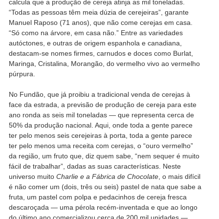
calcula que a produção de cereja atinja as mil toneladas.
“Todas as pessoas têm meia dúzia de cerejeiras”, garante
Manuel Raposo (71 anos), que não come cerejas em casa.
“Só como na árvore, em casa não.” Entre as variedades
autóctones, e outras de origem espanhola e canadiana,
destacam-se nomes firmes, carnudos e doces como Burlat,
Maringa, Cristalina, Morangão, do vermelho vivo ao vermelho
púrpura.
No Fundão, que já proibiu a tradicional venda de cerejas à
face da estrada, a previsão de produção de cereja para este
ano ronda as seis mil toneladas — que representa cerca de
50% da produção nacional. Aqui, onde toda a gente parece
ter pelo menos seis cerejeiras à porta, toda a gente parece
ter pelo menos uma receita com cerejas, o “ouro vermelho”
da região, um fruto que, diz quem sabe, “nem sequer é muito
fácil de trabalhar”, dadas as suas características. Neste
universo muito
Charlie e a Fábrica de Chocolate
, o mais difícil
é não comer um (dois, três ou seis) pastel de nata que sabe a
fruta, um pastel com polpa e pedacinhos de cereja fresca
descaroçada — uma pérola recém-inventada e que ao longo
do último ano comercializou cerca de 200 mil unidades —,