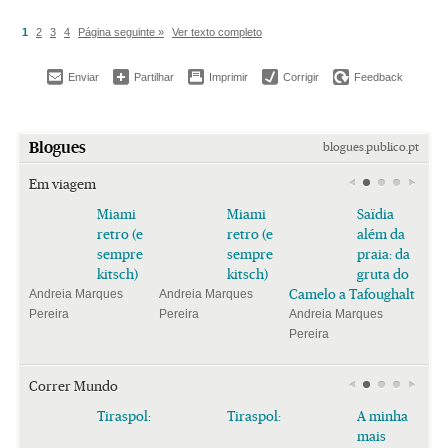
1
2
3
4
Página seguinte »
Ver texto completo
Enviar
Partilhar
Imprimir
Corrigir
Feedback
Blogues
blogues.publico.pt
Em viagem
Miami
Miami
Saïdia
retro (e
retro (e
além da
sempre
sempre
praia: da
kitsch)
kitsch)
gruta do
Camelo a Tafoughalt
Andreia Marques
Andreia Marques
Pereira
Pereira
Andreia Marques
Pereira
Correr Mundo
Tiraspol:
Tiraspol:
A minha
mais