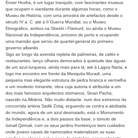
Enver Hoxha, é um lugar tranquilo, com fascinantes museus
que ocupam o viandante durante algumas horas, como o
Museu de História, com uma amostra de artefactos desde o
século IV a. C. até à II Guerra Mundial, ou o Museu
Etnográfico, ambos na Sheshi i Flamurit, ou ainda o Museu
Nacional da Independência, próximo do porto e ocupando
uma mansão que serviu de quartel-general do primeiro
governo albanês.
Sigo ao longo da avenida repleta de palmeiras, de cafés e
restaurantes, lanço olhares demorados à quietude das águas
de um azul-turquesa, ainda mais para lá, até à Lagoa Narta, e
logo me encontro em frente da Mesquita Muradi, uma
pequena mas elegante estrutura de pedra branca e vermelha
e um modesto minarete, obra cuja autoria é atribuída a um
dos mais famosos arquitectos otomanos, Sinan Pacha,
nascido na Albânia. Não muito distante, num dos extremos da
concorrida artéria Sadik Zotaj, erguendo-se contra a abóbada
do mundo, agora de um azul desmaiado, está o Monumento
da Independência e, a dois passos da base, o túmulo de
Ismail Qemali, com os seus jardins fronteiriços bem cuidados
onde jovens casais de namorados materializam as suas