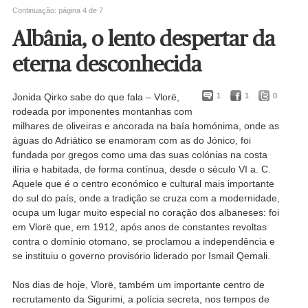
Continuação: página 4 de 7
Albânia, o lento despertar da
eterna desconhecida
Jonida Qirko sabe do que fala – Vlorë,
1
1
0
rodeada por imponentes montanhas com
milhares de oliveiras e ancorada na baía homónima, onde as
águas do Adriático se enamoram com as do Jónico, foi
fundada por gregos como uma das suas colónias na costa
ilíria e habitada, de forma contínua, desde o século VI a. C.
Aquele que é o centro económico e cultural mais importante
do sul do país, onde a tradição se cruza com a modernidade,
ocupa um lugar muito especial no coração dos albaneses: foi
em Vlorë que, em 1912, após anos de constantes revoltas
contra o domínio otomano, se proclamou a independência e
se instituiu o governo provisório liderado por Ismail Qemali.
Nos dias de hoje, Vlorë, também um importante centro de
recrutamento da Sigurimi, a polícia secreta, nos tempos de