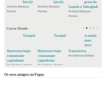
kitsch)
kitsch)
gruta do
Camelo a Tafoughalt
Andreia Marques
Andreia Marques
Pereira
Pereira
Andreia Marques
Pereira
Correr Mundo
Tiraspol:
Tiraspol:
A minha
mais
doce
Misterioso beijo
Misterioso beijo
Transnístria
comunismo-
comunismo-
Rui Barbosa Batista
capitalismo
capitalismo
Rui Barbosa Batista
Rui Barbosa Batista
Os seus amigos na Fugas