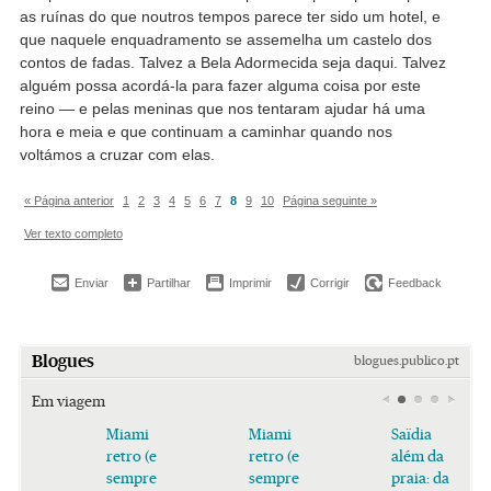
as ruínas do que noutros tempos parece ter sido um hotel, e
que naquele enquadramento se assemelha um castelo dos
contos de fadas. Talvez a Bela Adormecida seja daqui. Talvez
alguém possa acordá-la para fazer alguma coisa por este
reino — e pelas meninas que nos tentaram ajudar há uma
hora e meia e que continuam a caminhar quando nos
voltámos a cruzar com elas.
« Página anterior
1
2
3
4
5
6
7
8
9
10
Página seguinte »
Ver texto completo
Enviar
Partilhar
Imprimir
Corrigir
Feedback
Blogues
blogues.publico.pt
Em viagem
Miami
Miami
Saïdia
retro (e
retro (e
além da
sempre
sempre
praia: da