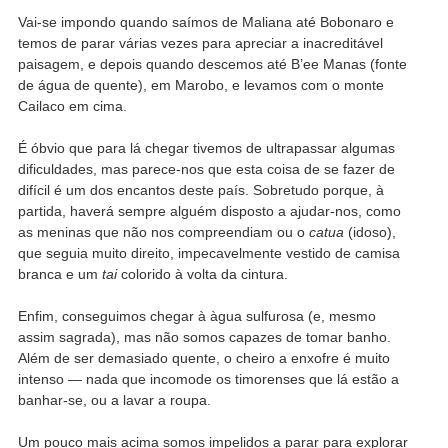
Vai-se impondo quando saímos de Maliana até Bobonaro e
temos de parar várias vezes para apreciar a inacreditável
paisagem, e depois quando descemos até B’ee Manas (fonte
de água de quente), em Marobo, e levamos com o monte
Cailaco em cima.
É óbvio que para lá chegar tivemos de ultrapassar algumas
dificuldades, mas parece-nos que esta coisa de se fazer de
difícil é um dos encantos deste país. Sobretudo porque, à
partida, haverá sempre alguém disposto a ajudar-nos, como
as meninas que não nos compreendiam ou o
catua
(idoso),
que seguia muito direito, impecavelmente vestido de camisa
branca e um
tai
colorido à volta da cintura.
Enfim, conseguimos chegar à àgua sulfurosa (e, mesmo
assim sagrada), mas não somos capazes de tomar banho.
Além de ser demasiado quente, o cheiro a enxofre é muito
intenso — nada que incomode os timorenses que lá estão a
banhar-se, ou a lavar a roupa.
Um pouco mais acima somos impelidos a parar para explorar