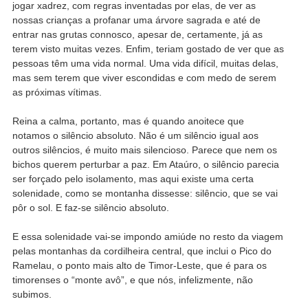
jogar xadrez, com regras inventadas por elas, de ver as
nossas crianças a profanar uma árvore sagrada e até de
entrar nas grutas connosco, apesar de, certamente, já as
terem visto muitas vezes. Enfim, teriam gostado de ver que as
pessoas têm uma vida normal. Uma vida difícil, muitas delas,
mas sem terem que viver escondidas e com medo de serem
as próximas vítimas.
Reina a calma, portanto, mas é quando anoitece que
notamos o silêncio absoluto. Não é um silêncio igual aos
outros silêncios, é muito mais silencioso. Parece que nem os
bichos querem perturbar a paz. Em Ataúro, o silêncio parecia
ser forçado pelo isolamento, mas aqui existe uma certa
solenidade, como se montanha dissesse: silêncio, que se vai
pôr o sol. E faz-se silêncio absoluto.
E essa solenidade vai-se impondo amiúde no resto da viagem
pelas montanhas da cordilheira central, que inclui o Pico do
Ramelau, o ponto mais alto de Timor-Leste, que é para os
timorenses o “monte avô”, e que nós, infelizmente, não
subimos.