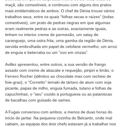
maçã, são comestíveis, e continuou com alguns dos pratos
mais emblemáticos de ambos. O chef de Dénia trouxe vários
trabalhos seus, entre os quais “folhas secas e raízes” (todas
comestíveis), um prato de pedras negras em que algumas
eram realmente pedras e as outras, exactamente iguais,
tinham no interior creme de parmesão, um satay de
caranguejo, uma ostra frita, uma gamba da região de Dénia,
servida embrulhada em papel de celofane vermelho, um arroz
de enguia e beterraba ou um “ovo em cinzas”.
Avillez apresentou, entre outros, a sua versão de frango
assado com creme de abacate e requeijão, piripiri e limão, o
Ferrero Rocher (idêntico ao chocolate mas com recheio de
foie-gras), o “Cornetto” temaki de tártaro de atum com soja
picante, papas de milho, enguia fumada, tutano e folhas de
capuchinhas, o “seu” cozido à portuguesa ou as pataniscas
de bacalhau com guisado de sames.
A Fugas conversou com ambos, a menos de duas horas do
início do jantar. Na pequena cozinha do Belcanto, onde mal
cabiam, as equipas dos dois chefs estavam já a trabalhar nos