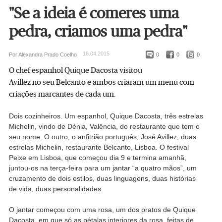
"Se a ideia é comeres uma
pedra, criamos uma pedra"
18.04.2015
Por Alexandra Prado Coelho
0
0
0
O chef espanhol Quique Dacosta visitou
Avillez no seu Belcanto e ambos criaram um menu com
criações marcantes de cada um.
Dois cozinheiros. Um espanhol, Quique Dacosta, três estrelas
Michelin, vindo de Dénia, Valência, do restaurante que tem o
seu nome. O outro, o anfitrião português, José Avillez, duas
estrelas Michelin, restaurante Belcanto, Lisboa. O festival
Peixe em Lisboa, que começou dia 9 e termina amanhã,
juntou-os na terça-feira para um jantar “a quatro mãos”, um
cruzamento de dois estilos, duas linguagens, duas histórias
de vida, duas personalidades.
O jantar começou com uma rosa, um dos pratos de Quique
Dacosta, em que só as pétalas interiores da rosa, feitas de