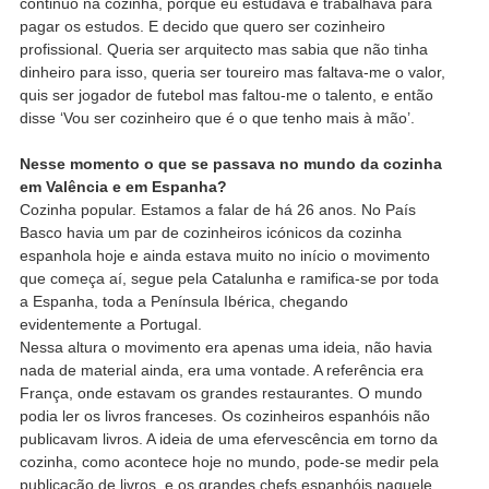
continuo na cozinha, porque eu estudava e trabalhava para
pagar os estudos. E decido que quero ser cozinheiro
profissional. Queria ser arquitecto mas sabia que não tinha
dinheiro para isso, queria ser toureiro mas faltava-me o valor,
quis ser jogador de futebol mas faltou-me o talento, e então
disse ‘Vou ser cozinheiro que é o que tenho mais à mão’.
Nesse momento o que se passava no mundo da cozinha
em Valência e em Espanha?
Cozinha popular. Estamos a falar de há 26 anos. No País
Basco havia um par de cozinheiros icónicos da cozinha
espanhola hoje e ainda estava muito no início o movimento
que começa aí, segue pela Catalunha e ramifica-se por toda
a Espanha, toda a Península Ibérica, chegando
evidentemente a Portugal.
Nessa altura o movimento era apenas uma ideia, não havia
nada de material ainda, era uma vontade. A referência era
França, onde estavam os grandes restaurantes. O mundo
podia ler os livros franceses. Os cozinheiros espanhóis não
publicavam livros. A ideia de uma efervescência em torno da
cozinha, como acontece hoje no mundo, pode-se medir pela
publicação de livros, e os grandes chefs espanhóis naquele