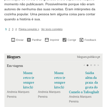
momento não publicavam. Possivelmente porque não eram
autores de nenhuma das suas receitas. Eram intérpretes da
cozinha popular. Uma pessoa tem alguma coisa para contar
quando a história é sua.
1
2
3
4
Página seguinte »
Ver texto completo
Enviar
Partilhar
Imprimir
Corrigir
Feedback
Blogues
blogues.publico.pt
Em viagem
Miami
Miami
Saïdia
retro (e
retro (e
além da
sempre
sempre
praia: da
kitsch)
kitsch)
gruta do
Camelo a Tafoughalt
Andreia Marques
Andreia Marques
Pereira
Pereira
Andreia Marques
Pereira