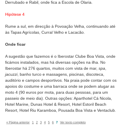
Derrubado e Rabil, onde fica a Escola de Olaria.
Hipótese 4
Rume a sul, em direcção à Povoação Velha, continuando até
às Tapas Agrícolas, Curral Velho e Lacacão.
Onde ficar
A sugestão que fazemos é o Iberostar Clube Boa Vista, onde
ficámos instalados, mas há diversas opções na ilha. No
Iberostar há 276 quartos, muitos com vista de mar,
spa
,
jacuzzi
, banho turco e massagens, piscinas, discoteca,
auditório e campos desportivos. Na praia pode contar com os
apoios do costume e uma barraca onde se podem alugar as
moto 4 (90 euros por mota, para duas pessoas, para um
passeio de meio dia). Outras opções: Aparthotel Cá Nicola,
Hotel Marine, Dunas Hotel & Resort, Hotel Estoril Beach
Resort, Hotel Riu Karamboa, Pousada Boa Vista e Ventaclub.
« Página anterior
1
2
3
4
5
6
7
Ver texto completo