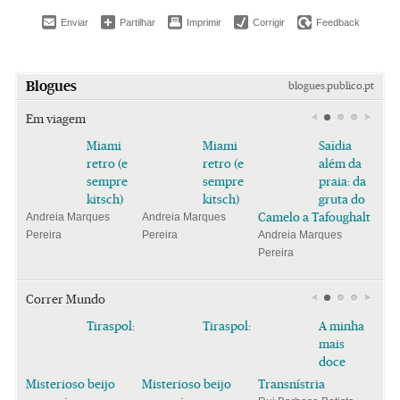
Enviar
Partilhar
Imprimir
Corrigir
Feedback
Blogues
blogues.publico.pt
Em viagem
Miami
Miami
Saïdia
retro (e
retro (e
além da
sempre
sempre
praia: da
kitsch)
kitsch)
gruta do
Camelo a Tafoughalt
Andreia Marques
Andreia Marques
Pereira
Pereira
Andreia Marques
Pereira
Correr Mundo
Tiraspol:
Tiraspol:
A minha
mais
doce
Misterioso beijo
Misterioso beijo
Transnístria