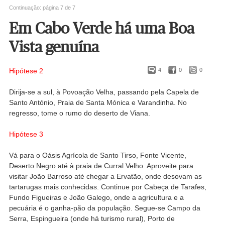
hospitalidade e o investimento turístico têm funcionado como chamarizes para
Continuação: página 7 de 7
cada vez mais turistas. Mas a ilha permanece um paraíso à parte. Uma visita
fotográfica, repleta de boas vistas. Fotogaleria de Paulo Barata
Em Cabo Verde há uma Boa
Vista genuína
Hipótese 2
4
0
0
Dirija-se a sul, à Povoação Velha, passando pela Capela de
Santo António, Praia de Santa Mónica e Varandinha. No
regresso, tome o rumo do deserto de Viana.
Hipótese 3
Vá para o Oásis Agrícola de Santo Tirso, Fonte Vicente,
Deserto Negro até à praia de Curral Velho. Aproveite para
visitar João Barroso até chegar a Ervatão, onde desovam as
tartarugas mais conhecidas. Continue por Cabeça de Tarafes,
Fundo Figueiras e João Galego, onde a agricultura e a
pecuária é o ganha-pão da população. Segue-se Campo da
Serra, Espingueira (onde há turismo rural), Porto de