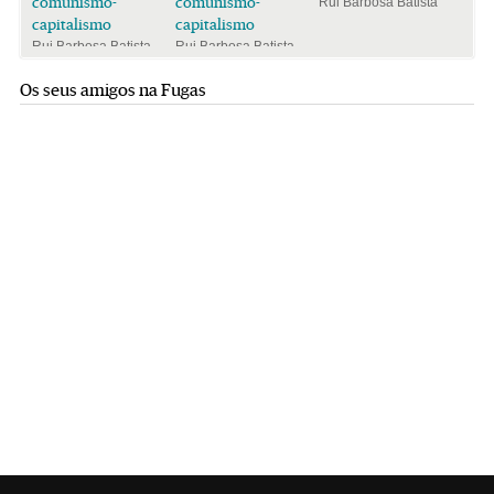
comunismo-
comunismo-
Rui Barbosa Batista
capitalismo
capitalismo
Rui Barbosa Batista
Rui Barbosa Batista
Os seus amigos na Fugas