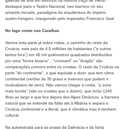
galerias de arte em edifícios na mesma traça de Viena -
destaque para o Teatro Nacional, neo-barroco no seu
amarelo-torrado, paradigma da arquitectura do império
austro-húngaro, inaugurado pelo imperador Francisco José.
No lago como nas Caraíbas
Vemos esta parte já sobre rodas, a caminho do resto da
Croácia, este país de 4,5 milhões de habitantes ("e outros
tantos fora") em 46 mil quilómetros quadrados distribuídos
por uma "forma bizarra" - "croissant" ou "dragão" são
comparações comuns entre os croatas. O resto da Croácia na
parte "do continente", o que equivale a dizer, que tem clima
continental (verões de 35 graus e invernos que podem ir
muitoabaixo de zero). Não vamos chegar à costa, "a zona
mais bonita" (são os croatas que o dizem), que inclui 1245
ilhas ao largo e que fica depois dos Alpes Dináricos, a barreira
natural que se estende da Itália até à Albânia e separa a
Croácia continental e a litoral, que é climática mas é também
cultural.
Na autoestrada para as praias da Dalmácia e da Ístria