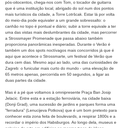
pós-oitocentos, chega-nos com Tom, o tocador de guitarra
que é uma instituição local, abrigado do sol num dos pontos
mais turísticos da cidade, a Torre Lotršcak. Estar lá por volta
do meio-dia pode equivaler a um grande sobressalto: o
canhão no topo é pontual e diário; subir a torre equivale a ter
uma das vistas mais deslumbrantes da cidade, mas percorrer
a Strossmayer Promenade que passa abaixo também
proporciona panorâmicas inesperadas. Durante o Verão é
também um dos spots noctívagos mais concorridos já que é
aqui que acontece o Strossmarte, um festival de Verão que
dura cem dias. Mesmo aqui ao lado, uma das curiosidades de
Zagreb: o funicular mais curto do mundo - uma elevação de
65 metros apenas, percorrida em 50 segundos, a ligar as
duas partes da cidade.
Mas é a pé que voltamos à omnipresente Praça Ban Josip
Jelacic. Entre esta e a estação ferroviária, na cidade baixa
(Donji Grad), uma sucessão de jardins e parques forma uma
"ferradura" (Lenucijeva Potkova) que é um bom pretexto para
conhecer esta zona feita de boulevards, a respirar 1800s e a
recordar o império dos Habsburgos. Ao longo dela, museus e