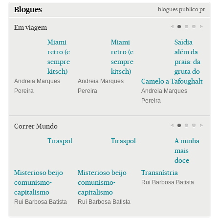
Blogues
blogues.publico.pt
Em viagem
Miami
Miami
Saïdia
retro (e
retro (e
além da
sempre
sempre
praia: da
kitsch)
kitsch)
gruta do
Camelo a Tafoughalt
Andreia Marques
Andreia Marques
Pereira
Pereira
Andreia Marques
Pereira
Correr Mundo
Tiraspol:
Tiraspol:
A minha
mais
doce
Misterioso beijo
Misterioso beijo
Transnístria
comunismo-
comunismo-
Rui Barbosa Batista
capitalismo
capitalismo
Rui Barbosa Batista
Rui Barbosa Batista