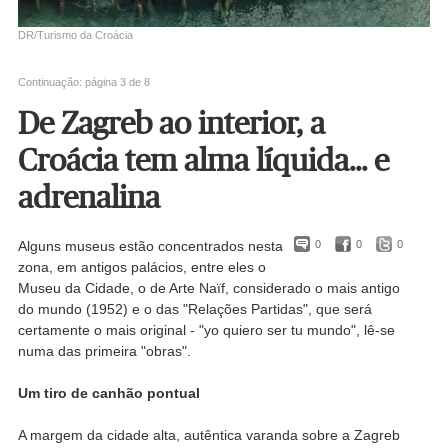
DR/Turismo da Croácia
Continuação: página 3 de 8
De Zagreb ao interior, a
Croácia tem alma líquida... e
adrenalina
Alguns museus estão concentrados nesta
0
0
0
zona, em antigos palácios, entre eles o
Museu da Cidade, o de Arte Naïf, considerado o mais antigo
do mundo (1952) e o das "Relações Partidas", que será
certamente o mais original - "yo quiero ser tu mundo", lê-se
numa das primeira "obras".
Um tiro de canhão pontual
A margem da cidade alta, autêntica varanda sobre a Zagreb