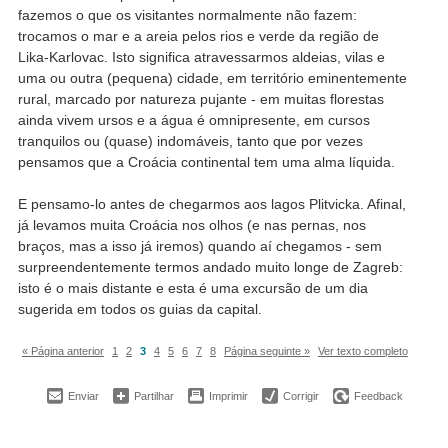
fazemos o que os visitantes normalmente não fazem:
trocamos o mar e a areia pelos rios e verde da região de
Lika-Karlovac. Isto significa atravessarmos aldeias, vilas e
uma ou outra (pequena) cidade, em território eminentemente
rural, marcado por natureza pujante - em muitas florestas
ainda vivem ursos e a água é omnipresente, em cursos
tranquilos ou (quase) indomáveis, tanto que por vezes
pensamos que a Croácia continental tem uma alma líquida.
E pensamo-lo antes de chegarmos aos lagos Plitvicka. Afinal,
já levamos muita Croácia nos olhos (e nas pernas, nos
braços, mas a isso já iremos) quando aí chegamos - sem
surpreendentemente termos andado muito longe de Zagreb:
isto é o mais distante e esta é uma excursão de um dia
sugerida em todos os guias da capital.
« Página anterior
1
2
3
4
5
6
7
8
Página seguinte »
Ver texto completo
Enviar
Partilhar
Imprimir
Corrigir
Feedback