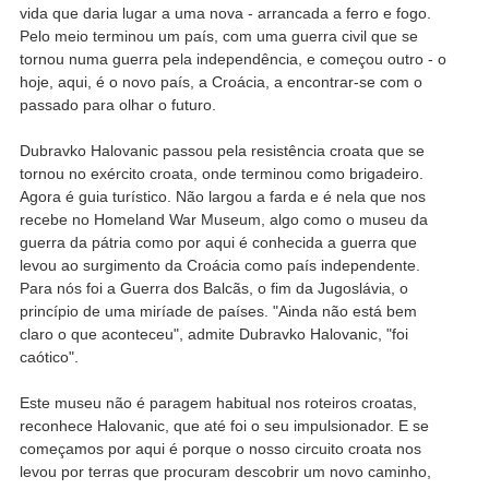
vida que daria lugar a uma nova - arrancada a ferro e fogo.
Pelo meio terminou um país, com uma guerra civil que se
tornou numa guerra pela independência, e começou outro - o
hoje, aqui, é o novo país, a Croácia, a encontrar-se com o
passado para olhar o futuro.
Dubravko Halovanic passou pela resistência croata que se
tornou no exército croata, onde terminou como brigadeiro.
Agora é guia turístico. Não largou a farda e é nela que nos
recebe no Homeland War Museum, algo como o museu da
guerra da pátria como por aqui é conhecida a guerra que
levou ao surgimento da Croácia como país independente.
Para nós foi a Guerra dos Balcãs, o fim da Jugoslávia, o
princípio de uma miríade de países. "Ainda não está bem
claro o que aconteceu", admite Dubravko Halovanic, "foi
caótico".
Este museu não é paragem habitual nos roteiros croatas,
reconhece Halovanic, que até foi o seu impulsionador. E se
começamos por aqui é porque o nosso circuito croata nos
levou por terras que procuram descobrir um novo caminho,