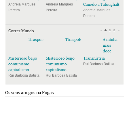
Camelo a Tafoughalt
Andreia Marques
Andreia Marques
Pereira
Pereira
Andreia Marques
Pereira
Correr Mundo
Tiraspol:
Tiraspol:
A minha
mais
doce
Misterioso beijo
Misterioso beijo
Transnístria
comunismo-
comunismo-
Rui Barbosa Batista
capitalismo
capitalismo
Rui Barbosa Batista
Rui Barbosa Batista
Os seus amigos na Fugas