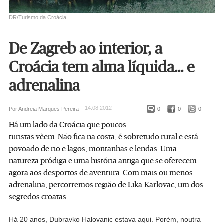
DR/Turismo da Croácia
De Zagreb ao interior, a
Croácia tem alma líquida... e
adrenalina
14.08.2012
Por Andreia Marques Pereira
0
0
0
Há um lado da Croácia que poucos
turistas vêem. Não fica na costa, é sobretudo rural e está
povoado de rio e lagos, montanhas e lendas. Uma
natureza pródiga e uma história antiga que se oferecem
agora aos desportos de aventura. Com mais ou menos
adrenalina, percorremos região de Lika-Karlovac, um dos
segredos croatas.
Há 20 anos, Dubravko Halovanic estava aqui. Porém, noutra