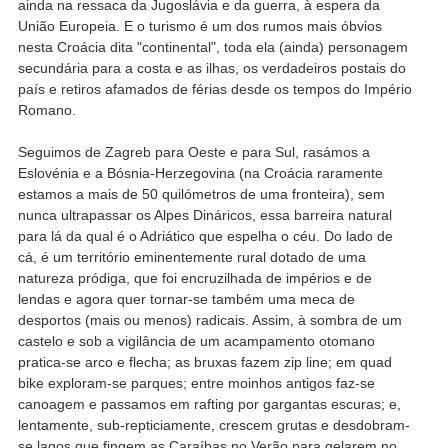
ainda na ressaca da Jugoslávia e da guerra, à espera da
União Europeia. E o turismo é um dos rumos mais óbvios
nesta Croácia dita "continental", toda ela (ainda) personagem
secundária para a costa e as ilhas, os verdadeiros postais do
país e retiros afamados de férias desde os tempos do Império
Romano.
Seguimos de Zagreb para Oeste e para Sul, rasámos a
Eslovénia e a Bósnia-Herzegovina (na Croácia raramente
estamos a mais de 50 quilómetros de uma fronteira), sem
nunca ultrapassar os Alpes Dináricos, essa barreira natural
para lá da qual é o Adriático que espelha o céu. Do lado de
cá, é um território eminentemente rural dotado de uma
natureza pródiga, que foi encruzilhada de impérios e de
lendas e agora quer tornar-se também uma meca de
desportos (mais ou menos) radicais. Assim, à sombra de um
castelo e sob a vigilância de um acampamento otomano
pratica-se arco e flecha; as bruxas fazem zip line; em quad
bike exploram-se parques; entre moinhos antigos faz-se
canoagem e passamos em rafting por gargantas escuras; e,
lentamente, sub-repticiamente, crescem grutas e desdobram-
se lagos que fingem as Caraíbas no Verão para gelarem no