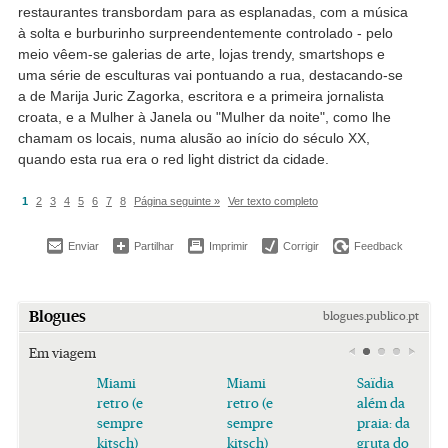
restaurantes transbordam para as esplanadas, com a música
à solta e burburinho surpreendentemente controlado - pelo
meio vêem-se galerias de arte, lojas trendy, smartshops e
uma série de esculturas vai pontuando a rua, destacando-se
a de Marija Juric Zagorka, escritora e a primeira jornalista
croata, e a Mulher à Janela ou "Mulher da noite", como lhe
chamam os locais, numa alusão ao início do século XX,
quando esta rua era o red light district da cidade.
1
2
3
4
5
6
7
8
Página seguinte »
Ver texto completo
Enviar
Partilhar
Imprimir
Corrigir
Feedback
Blogues
blogues.publico.pt
Em viagem
Miami
Miami
Saïdia
retro (e
retro (e
além da
sempre
sempre
praia: da
kitsch)
kitsch)
gruta do