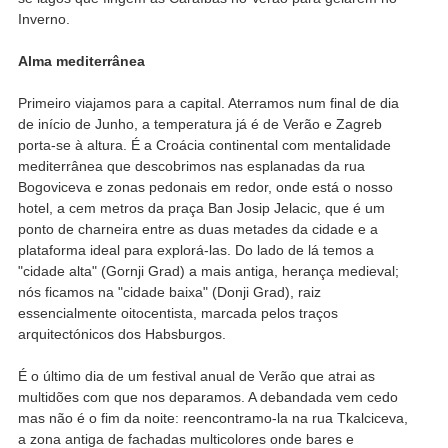
Inverno.
Alma mediterrânea
Primeiro viajamos para a capital. Aterramos num final de dia
de início de Junho, a temperatura já é de Verão e Zagreb
porta-se à altura. É a Croácia continental com mentalidade
mediterrânea que descobrimos nas esplanadas da rua
Bogoviceva e zonas pedonais em redor, onde está o nosso
hotel, a cem metros da praça Ban Josip Jelacic, que é um
ponto de charneira entre as duas metades da cidade e a
plataforma ideal para explorá-las. Do lado de lá temos a
"cidade alta" (Gornji Grad) a mais antiga, herança medieval;
nós ficamos na "cidade baixa" (Donji Grad), raiz
essencialmente oitocentista, marcada pelos traços
arquitectónicos dos Habsburgos.
É o último dia de um festival anual de Verão que atrai as
multidões com que nos deparamos. A debandada vem cedo
mas não é o fim da noite: reencontramo-la na rua Tkalciceva,
a zona antiga de fachadas multicolores onde bares e