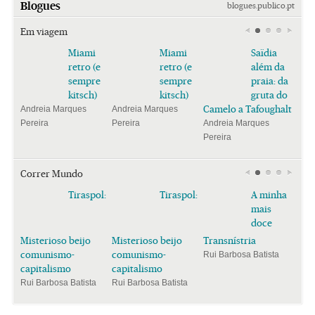
Blogues
blogues.publico.pt
Em viagem
Miami
Miami
Saïdia
retro (e
retro (e
além da
sempre
sempre
praia: da
kitsch)
kitsch)
gruta do
Camelo a Tafoughalt
Andreia Marques
Andreia Marques
Pereira
Pereira
Andreia Marques
Pereira
Correr Mundo
Tiraspol:
Tiraspol:
A minha
mais
doce
Misterioso beijo
Misterioso beijo
Transnístria
comunismo-
comunismo-
Rui Barbosa Batista
capitalismo
capitalismo
Rui Barbosa Batista
Rui Barbosa Batista