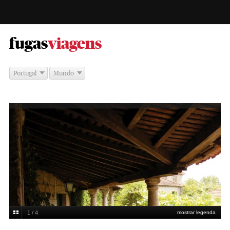
-
fugas
viagens
Portugal
Mundo
1 / 4
mostrar legenda
Cozinha da Terra
DR