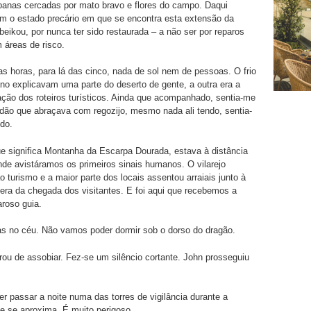
panas cercadas por mato bravo e flores do campo. Daqui
m o estado precário em que se encontra esta extensão da
eikou, por nunca ter sido restaurada – a não ser por reparos
 áreas de risco.
s horas, para lá das cinco, nada de sol nem de pessoas. O frio
no explicavam uma parte do deserto de gente, a outra era a
ação dos roteiros turísticos. Ainda que acompanhado, sentia-me
idão que abraçava com regozijo, mesmo nada ali tendo, sentia-
do.
ue significa Montanha da Escarpa Dourada, estava à distância
nde avistáramos os primeiros sinais humanos. O vilarejo
o turismo e a maior parte dos locais assentou arraiais junto à
era da chegada dos visitantes. E foi aqui que recebemos a
aroso guia.
as no céu. Não vamos poder dormir sob o dorso do dragão.
rou de assobiar. Fez-se um silêncio cortante. John prosseguiu
er passar a noite numa das torres de vigilância durante a
e se aproxima. É muito perigoso.