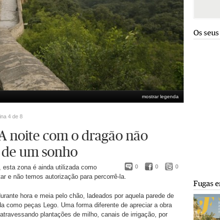
Os seus
mostrar legenda
ina 4 de 8
 A noite com o dragão não
 de um sonho
e, esta zona é ainda utilizada como
0
0
0
tar e não temos autorização para percorrê-la.
Fugas e
rante hora e meia pelo chão, ladeados por aquela parede de
a como peças Lego. Uma forma diferente de apreciar a obra
 atravessando plantações de milho, canais de irrigação, por