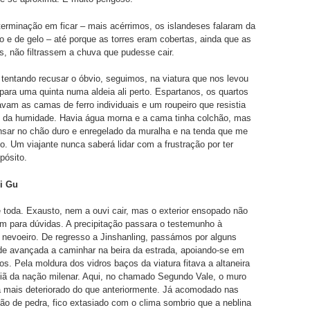
erminação em ficar – mais acérrimos, os islandeses falaram da
go e de gelo – até porque as torres eram cobertas, ainda que as
as, não filtrassem a chuva que pudesse cair.
 tentando recusar o óbvio, seguimos, na viatura que nos levou
para uma quinta numa aldeia ali perto. Espartanos, os quartos
vam as camas de ferro individuais e um roupeiro que resistia
o da humidade. Havia água morna e a cama tinha colchão, mas
nsar no chão duro e enregelado da muralha e na tenda que me
to. Um viajante nunca saberá lidar com a frustração por ter
pósito.
i Gu
 toda. Exausto, nem a ouvi cair, mas o exterior ensopado não
m para dúvidas. A precipitação passara o testemunho à
nevoeiro. De regresso a Jinshanling, passámos por alguns
ade avançada a caminhar na beira da estrada, apoiando-se em
os. Pela moldura dos vidros baços da viatura fitava a altaneira
iã da nação milenar. Aqui, no chamado Segundo Vale, o muro
a mais deteriorado do que anteriormente. Já acomodado nas
ão de pedra, fico extasiado com o clima sombrio que a neblina