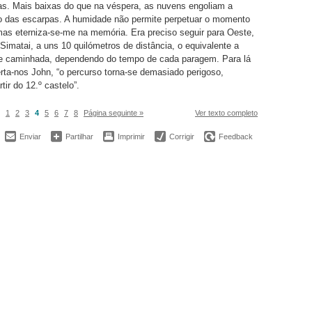
nas. Mais baixas do que na véspera, as nuvens engoliam a
to das escarpas. A humidade não permite perpetuar o momento
as eterniza-se-me na memória. Era preciso seguir para Oeste,
Simatai, a uns 10 quilómetros de distância, o equivalente a
de caminhada, dependendo do tempo de cada paragem. Para lá
erta-nos John, “o percurso torna-se demasiado perigoso,
tir do 12.º castelo”.
1
2
3
4
5
6
7
8
Página seguinte »
Ver texto completo
Enviar
Partilhar
Imprimir
Corrigir
Feedback