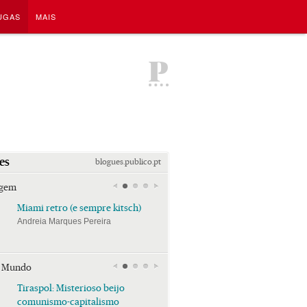
UGAS
MAIS
P
es
blogues.publico.pt
agem
Miami retro (e sempre kitsch)
Miami retro (e sempre k
Andreia Marques Pereira
Andreia Marques Pereira
r Mundo
Tiraspol: Misterioso beijo
Tiraspol: Misterioso bei
comunismo-capitalismo
comunismo-capitalism