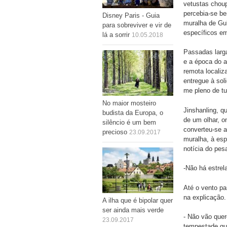
vetustas chou
percebia-se be
Disney Paris - Guia
muralha de Gub
para sobreviver e vir de
específicos em
lá a sorrir
10.05.2018
Passadas larga
e a época do a
remota localiz
entregue à sol
me pleno de tu
No maior mosteiro
Jinshanling, q
budista da Europa, o
de um olhar, o
silêncio é um bem
converteu-se a
precioso
23.09.2017
muralha, à esp
notícia do pes
-Não há estrel
Até o vento pa
na explicação.
A ilha que é bipolar quer
ser ainda mais verde
- Não vão quer
23.09.2017
tempestade qu