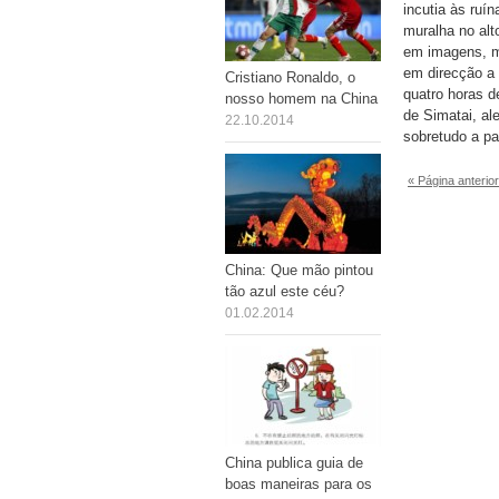
incutia às ruí
muralha no al
em imagens, m
em direcção a 
Cristiano Ronaldo, o
quatro horas 
nosso homem na China
de Simatai, al
22.10.2014
sobretudo a par
« Página anterior
China: Que mão pintou
tão azul este céu?
01.02.2014
China publica guia de
boas maneiras para os