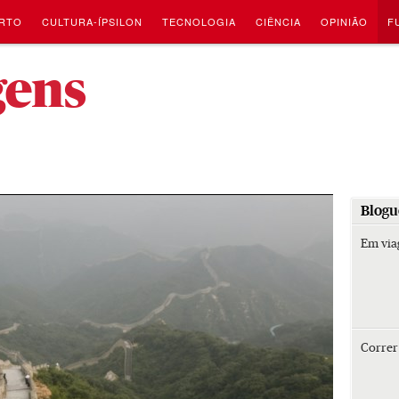
RTO
CULTURA-ÍPSILON
TECNOLOGIA
CIÊNCIA
OPINIÃO
F
-
gens
Blogu
Em vi
Corre