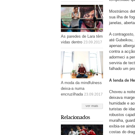
Mostrámos det
sua ilha de fo
janelas, abert
A contragosto,
As paredes de Lara têm
até Gubeikou, 
vidas dentro
23.09.2017
apenas alberga
contra a acçã
adormeci a pe
serviria de tec
falhado um pro
A lenda de He
A moda da mindfulness
deixa-a numa
Choveu a noite
encruzilhada
23.09.2017
deixava marge
humidade e ao 
ver mais
turistas de id
robustos cajad
Relacionados
muralha, guard
exibia-se aind
costas do drag