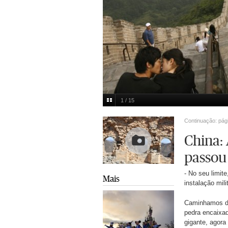
1 / 15
Gil Cohen Magen/Reuters
Multimedia
Continuação: pág
China:
passou
- No seu limit
Mais
instalação mili
Caminhamos du
pedra encaixad
gigante, agora