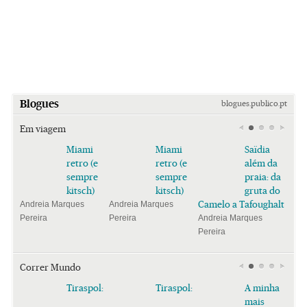
Blogues
blogues.publico.pt
Em viagem
Miami
Miami
Saïdia
retro (e
retro (e
além da
sempre
sempre
praia: da
kitsch)
kitsch)
gruta do
Camelo a Tafoughalt
Andreia Marques
Andreia Marques
Pereira
Pereira
Andreia Marques
Pereira
Correr Mundo
Tiraspol:
Tiraspol:
A minha
mais