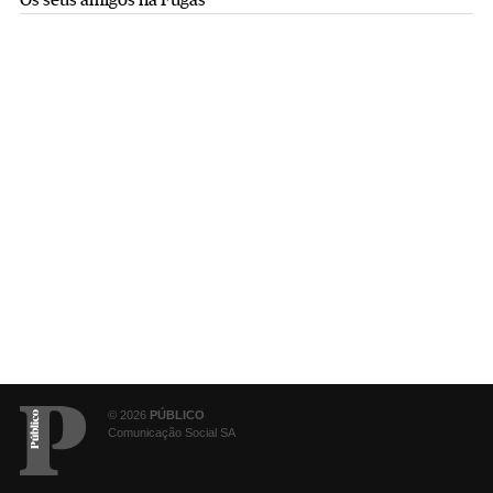
Os seus amigos na Fugas
© 2026
PÚBLICO
Comunicação Social SA