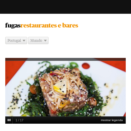
-
fugas
restaurantes e bares
Portugal
Mundo
1 / 17
mostrar legenda
Picadinho de carapau da Taberna da Rua das Flores, em Lisboa.
Miguel Manso