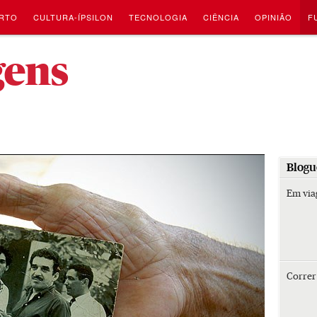
RTO
CULTURA-ÍPSILON
TECNOLOGIA
CIÊNCIA
OPINIÃO
F
-
gens
Blogu
Em vi
Corre