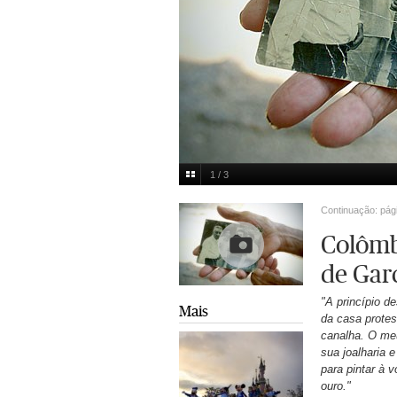
1 / 3
Multimedia
Continuação: pág
Colômb
de Gar
"A princípio d
Mais
da casa protes
canalha. O me
sua joalharia 
para pintar à 
ouro."