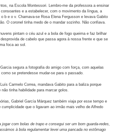
ntos, na Escola Montessori. Lembro-me da professora a ensinar
 consoantes e a estabelecer, com o movimento da língua, a
e o b e o v. Chamava-se Rosa Elena Fergusson e levava Gabito
ão. O coronel tinha medo de o mandar sozinho. Não confiava.
nuvens pintam o céu azul e a bola de fogo queima e faz brilhar
desprovida de cabelo que passa agora à nossa frente e que se
ma foca ao sol.
 Garcia segura a fotografia do amigo com força, com aquelas
 como se pretendesse mudar-se para o passado.
Luís Carmelo Correa, mandava Gabito para a baliza porque
 não tinha habilidade para marcar golos.
rias, Gabriel García Márquez também viaja por esse tempo e
 cumplicidade que o ligavam ao irmão mais velho de Alfredo
jogar com bolas de trapo e consegui ser um bom guarda-redes,
ssámos à bola regulamentar levei uma pancada no estômago