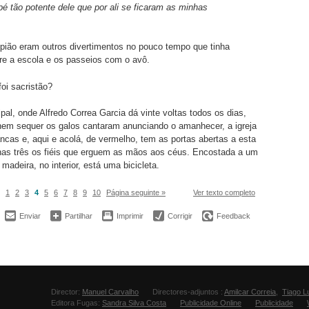
 tão potente dele que por ali se ficaram as minhas
pião eram outros divertimentos no pouco tempo que tinha
tre a escola e os passeios com o avô.
foi sacristão?
ipal, onde Alfredo Correa Garcia dá vinte voltas todos os dias,
nem sequer os galos cantaram anunciando o amanhecer, a igreja
ncas e, aqui e acolá, de vermelho, tem as portas abertas a esta
nas três os fiéis que erguem as mãos aos céus. Encostada a um
madeira, no interior, está uma bicicleta.
1
2
3
4
5
6
7
8
9
10
Página seguinte »
Ver texto completo
Enviar
Partilhar
Imprimir
Corrigir
Feedback
Director:
Manuel Carvalho
Directores-adjuntos :
Amilcar Correia
,
Tiago L
Editora Fugas:
Sandra Silva Costa
Publicidade Online
Publicidade