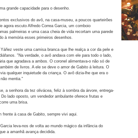
uma grande capacidade para o desenho.
ntos exclusivos do avô, na casa-museu, a poucos quarteirões
de agora escuto Alfredo Correa Garcia, um comboio
 umas palmeiras e uma casa cheia de vida recortam uma parede
ndo à memória esses primeiros desenhos.
Yáñez veste uma camisa branca que lhe realça a cor da pele e
diáfanos. "Na verdade, o avô andava com ele para todo o lado,
ária que agradava a ambos. O coronel alimentava-o não só de
também de livros. A ele se deve o amor de Gabito à leitura. O
lvia qualquer inquietude da criança. O avô dizia-lhe que era o
e não mentia."
e, a senhora da tez olivácea, feliz à sombra da árvore, entrega-
. Do lado oposto, um vendedor ambulante oferece frutas e
orre uma brisa.
m frente à casa de Gabito, sempre vivi aqui.
 Garcia leva-nos de volta ao mundo mágico da infância do
 que a amanhã avança decidida.