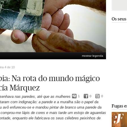
Os seus
mostrar legenda
ina 4 de 10
ia: Na rota do mundo mágico
cía Márquez
esenhava nas paredes, até que as mulheres
1
0
0
taram com indignação: a parede e a muralha são o papel da
Fugas e
u avô enfureceu-se e mandou pintar de branco uma parede da
e comprou-me lápis de cores e mais tarde um estojo de aguarelas
vontade, enquanto ele fabricava os seus célebres peixinhos de