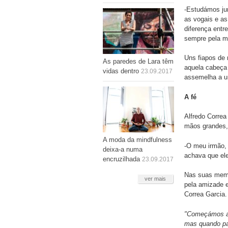
-Estudámos ju
as vogais e as
diferença entr
sempre pela m
Uns fiapos de 
As paredes de Lara têm
aquela cabeça 
vidas dentro
23.09.2017
assemelha a u
A fé
Alfredo Correa
mãos grandes,
A moda da mindfulness
-O meu irmão, 
deixa-a numa
achava que ele
encruzilhada
23.09.2017
Nas suas memó
ver mais
pela amizade e
Correa Garcia.
"Começámos a 
mas quando pa