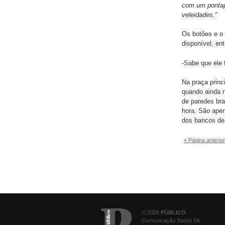
com um pontapé
veleidades."
Os botões e o 
disponível, en
-Sabe que ele 
Na praça princ
quando ainda 
de paredes bra
hora. São ape
dos bancos de 
« Página anterior
© 2026
PÚBLICO
Comunicação Social SA