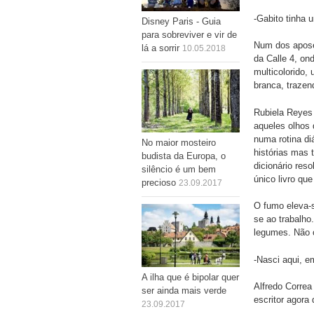
-Gabito tinha 
Disney Paris - Guia
para sobreviver e vir de
Num dos apose
lá a sorrir
10.05.2018
da Calle 4, on
multicolorido,
branca, traze
Rubiela Reyes 
aqueles olhos 
numa rotina di
No maior mosteiro
histórias mas 
budista da Europa, o
dicionário reso
silêncio é um bem
único livro qu
precioso
23.09.2017
O fumo eleva-s
se ao trabalho
legumes. Não c
-Nasci aqui, e
A ilha que é bipolar quer
Alfredo Correa
ser ainda mais verde
escritor agora
23.09.2017