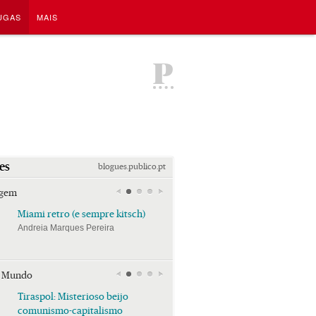
UGAS
MAIS
P
es
blogues.publico.pt
agem
Miami retro (e sempre kitsch)
Miami retro (e sempre k
Andreia Marques Pereira
Andreia Marques Pereira
r Mundo
Tiraspol: Misterioso beijo
Tiraspol: Misterioso bei
comunismo-capitalismo
comunismo-capitalism