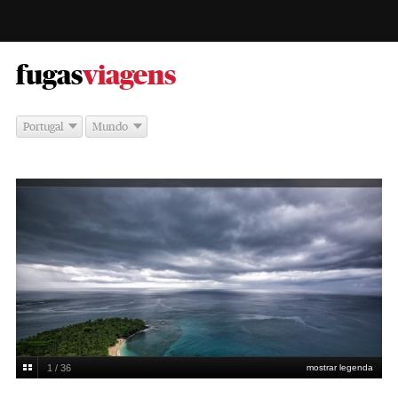
-
fugas
viagens
Portugal
Mundo
1 / 36
mostrar legenda
Daniel Rocha