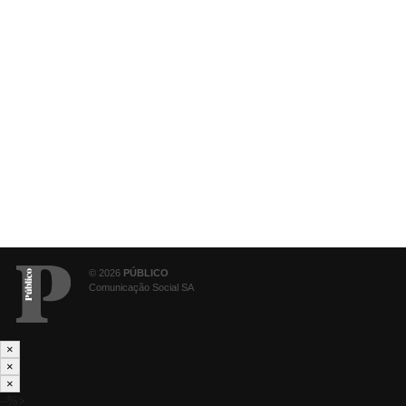
© 2026
PÚBLICO
Comunicação Social SA
×
×
×
--%>