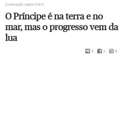
Continuação: página 6 de 9
O Príncipe é na terra e no
mar, mas o progresso vem da
lua
3
1
0