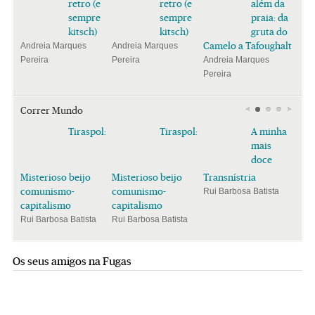
retro (e
retro (e
além da
sempre
sempre
praia: da
kitsch)
kitsch)
gruta do
Camelo a Tafoughalt
Andreia Marques
Andreia Marques
Pereira
Pereira
Andreia Marques
Pereira
Correr Mundo
Tiraspol:
Tiraspol:
A minha
mais
doce
Misterioso beijo
Misterioso beijo
Transnístria
comunismo-
comunismo-
Rui Barbosa Batista
capitalismo
capitalismo
Rui Barbosa Batista
Rui Barbosa Batista
Os seus amigos na Fugas