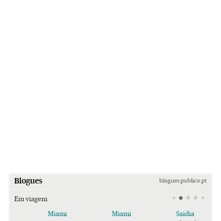
Blogues
blogues.publico.pt
Em viagem
Miami
Miami
Saïdia