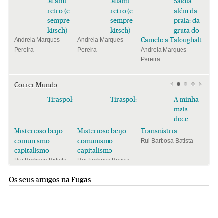
Miami
Miami
Saïdia
retro (e
retro (e
além da
sempre
sempre
praia: da
kitsch)
kitsch)
gruta do
Camelo a Tafoughalt
Andreia Marques
Andreia Marques
Pereira
Pereira
Andreia Marques
Pereira
Correr Mundo
Tiraspol:
Tiraspol:
A minha
mais
doce
Misterioso beijo
Misterioso beijo
Transnístria
comunismo-
comunismo-
Rui Barbosa Batista
capitalismo
capitalismo
Rui Barbosa Batista
Rui Barbosa Batista
Os seus amigos na Fugas