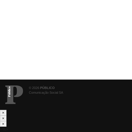
© 2026
PÚBLICO
Comunicação Social SA
×
×
×
--%>