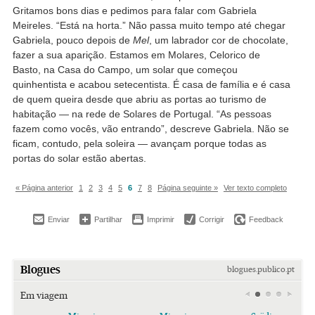
Gritamos bons dias e pedimos para falar com Gabriela
Meireles. “Está na horta.” Não passa muito tempo até chegar
Gabriela, pouco depois de
Mel
, um labrador cor de chocolate,
fazer a sua aparição. Estamos em Molares, Celorico de
Basto, na Casa do Campo, um solar que começou
quinhentista e acabou setecentista. É casa de família e é casa
de quem queira desde que abriu as portas ao turismo de
habitação — na rede de Solares de Portugal. “As pessoas
fazem como vocês, vão entrando”, descreve Gabriela. Não se
ficam, contudo, pela soleira — avançam porque todas as
portas do solar estão abertas.
« Página anterior
1
2
3
4
5
6
7
8
Página seguinte »
Ver texto completo
Enviar
Partilhar
Imprimir
Corrigir
Feedback
Blogues
blogues.publico.pt
Em viagem