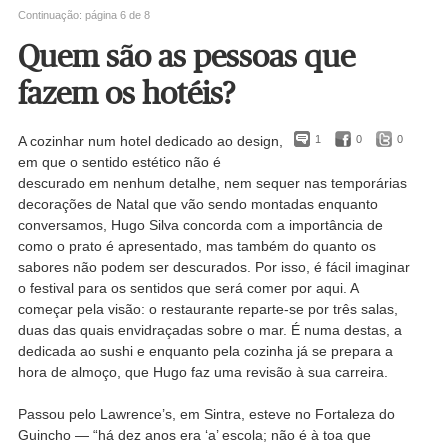
Continuação: página 6 de 8
Quem são as pessoas que
fazem os hotéis?
A cozinhar num hotel dedicado ao design,
1
0
0
em que o sentido estético não é
descurado em nenhum detalhe, nem sequer nas temporárias
decorações de Natal que vão sendo montadas enquanto
conversamos, Hugo Silva concorda com a importância de
como o prato é apresentado, mas também do quanto os
sabores não podem ser descurados. Por isso, é fácil imaginar
o festival para os sentidos que será comer por aqui. A
começar pela visão: o restaurante reparte-se por três salas,
duas das quais envidraçadas sobre o mar. É numa destas, a
dedicada ao sushi e enquanto pela cozinha já se prepara a
hora de almoço, que Hugo faz uma revisão à sua carreira.
Passou pelo Lawrence’s, em Sintra, esteve no Fortaleza do
Guincho — “há dez anos era ‘a’ escola; não é à toa que