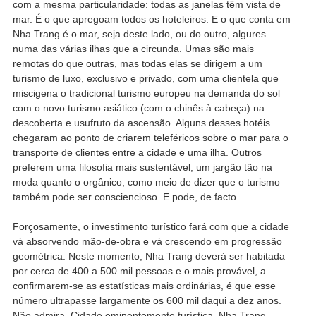
com a mesma particularidade: todas as janelas têm vista de
mar. É o que apregoam todos os hoteleiros. E o que conta em
Nha Trang é o mar, seja deste lado, ou do outro, algures
numa das várias ilhas que a circunda. Umas são mais
remotas do que outras, mas todas elas se dirigem a um
turismo de luxo, exclusivo e privado, com uma clientela que
miscigena o tradicional turismo europeu na demanda do sol
com o novo turismo asiático (com o chinês à cabeça) na
descoberta e usufruto da ascensão. Alguns desses hotéis
chegaram ao ponto de criarem teleféricos sobre o mar para o
transporte de clientes entre a cidade e uma ilha. Outros
preferem uma filosofia mais sustentável, um jargão tão na
moda quanto o orgânico, como meio de dizer que o turismo
também pode ser consciencioso. E pode, de facto.
Forçosamente, o investimento turístico fará com que a cidade
vá absorvendo mão-de-obra e vá crescendo em progressão
geométrica. Neste momento, Nha Trang deverá ser habitada
por cerca de 400 a 500 mil pessoas e o mais provável, a
confirmarem-se as estatísticas mais ordinárias, é que esse
número ultrapasse largamente os 600 mil daqui a dez anos.
Não admira. Cidade eminentemente turística, Nha Trang