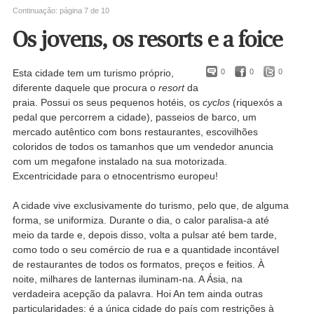
Continuação: página 7 de 10
Os jovens, os resorts e a foice
Esta cidade tem um turismo próprio,
0
0
0
diferente daquele que procura o
resort
da
praia. Possui os seus pequenos hotéis, os
cyclos
(riquexós a
pedal que percorrem a cidade), passeios de barco, um
mercado autêntico com bons restaurantes, escovilhões
coloridos de todos os tamanhos que um vendedor anuncia
com um megafone instalado na sua motorizada.
Excentricidade para o etnocentrismo europeu!
A cidade vive exclusivamente do turismo, pelo que, de alguma
forma, se uniformiza. Durante o dia, o calor paralisa-a até
meio da tarde e, depois disso, volta a pulsar até bem tarde,
como todo o seu comércio de rua e a quantidade incontável
de restaurantes de todos os formatos, preços e feitios. À
noite, milhares de lanternas iluminam-na. A Ásia, na
verdadeira acepção da palavra. Hoi An tem ainda outras
particularidades: é a única cidade do país com restrições à