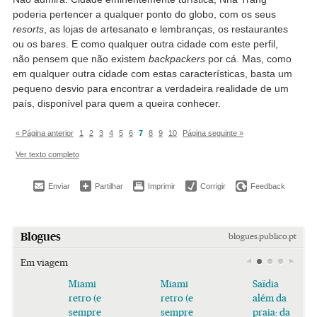
poderia pertencer a qualquer ponto do globo, com os seus
resorts
, as lojas de artesanato e lembranças, os restaurantes
ou os bares. E como qualquer outra cidade com este perfil,
não pensem que não existem
backpackers
por cá. Mas, como
em qualquer outra cidade com estas características, basta um
pequeno desvio para encontrar a verdadeira realidade de um
país, disponível para quem a queira conhecer.
« Página anterior
1
2
3
4
5
6
7
8
9
10
Página seguinte »
Ver texto completo
Enviar
Partilhar
Imprimir
Corrigir
Feedback
Blogues
blogues.publico.pt
Em viagem
Miami
Miami
Saïdia
retro (e
retro (e
além da
sempre
sempre
praia: da