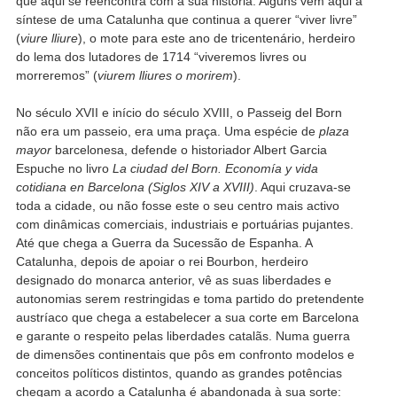
que aqui se reencontra com a sua história. Alguns vêm aqui a
síntese de uma Catalunha que continua a querer “viver livre”
(
viure lliure
), o mote para este ano de tricentenário, herdeiro
do lema dos lutadores de 1714 “viveremos livres ou
morreremos” (
viurem lliures o morirem
).
No século XVII e início do século XVIII, o Passeig del Born
não era um passeio, era uma praça. Uma espécie de
plaza
mayor
barcelonesa, defende o historiador Albert Garcia
Espuche no livro
La ciudad del Born. Economía y vida
cotidiana en Barcelona (Siglos XIV a XVIII)
. Aqui cruzava-se
toda a cidade, ou não fosse este o seu centro mais activo
com dinâmicas comerciais, industriais e portuárias pujantes.
Até que chega a Guerra da Sucessão de Espanha. A
Catalunha, depois de apoiar o rei Bourbon, herdeiro
designado do monarca anterior, vê as suas liberdades e
autonomias serem restringidas e toma partido do pretendente
austríaco que chega a estabelecer a sua corte em Barcelona
e garante o respeito pelas liberdades catalãs. Numa guerra
de dimensões continentais que pôs em confronto modelos e
conceitos políticos distintos, quando as grandes potências
chegam a acordo a Catalunha é abandonada à sua sorte: