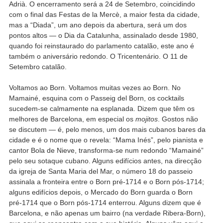
Adrià. O encerramento será a 24 de Setembro, coincidindo
com o final das Festas de la Mercè, a maior festa da cidade,
mas a “Diada”, um ano depois da abertura, será um dos
pontos altos — o Dia da Catalunha, assinalado desde 1980,
quando foi reinstaurado do parlamento catalão, este ano é
também o aniversário redondo. O Tricentenário. O 11 de
Setembro catalão.
Voltamos ao Born. Voltamos muitas vezes ao Born. No
Mamainé, esquina com o Passeig del Born, os cocktails
sucedem-se calmamente na esplanada. Dizem que têm os
melhores de Barcelona, em especial os
mojitos
. Gostos não
se discutem — é, pelo menos, um dos mais cubanos bares da
cidade e é o nome que o revela: “Mama Inés”, pelo pianista e
cantor Bola de Nieve, transforma-se num redondo “Mamainé”
pelo seu sotaque cubano. Alguns edifícios antes, na direcção
da igreja de Santa Maria del Mar, o número 18 do passeio
assinala a fronteira entre o Born pré-1714 e o Born pós-1714;
alguns edifícios depois, o Mercado do Born guarda o Born
pré-1714 que o Born pós-1714 enterrou. Alguns dizem que é
Barcelona, e não apenas um bairro (na verdade Ribera-Born),