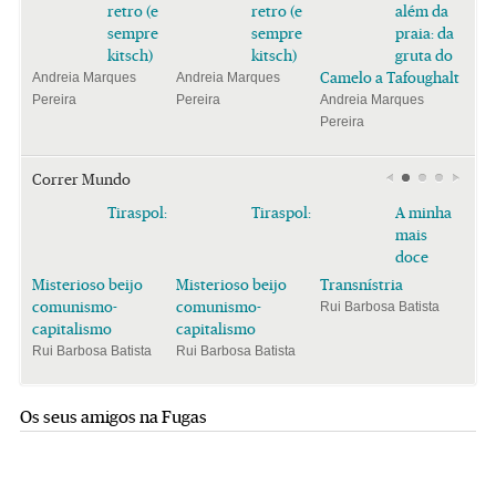
retro (e
retro (e
além da
sempre
sempre
praia: da
kitsch)
kitsch)
gruta do
Camelo a Tafoughalt
Andreia Marques
Andreia Marques
Pereira
Pereira
Andreia Marques
Pereira
Correr Mundo
Tiraspol:
Tiraspol:
A minha
mais
doce
Misterioso beijo
Misterioso beijo
Transnístria
comunismo-
comunismo-
Rui Barbosa Batista
capitalismo
capitalismo
Rui Barbosa Batista
Rui Barbosa Batista
Os seus amigos na Fugas