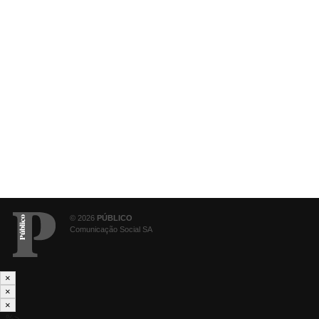
© 2026
PÚBLICO
Comunicação Social SA
×
×
×
--%>