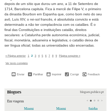
depois de um sítio que durou um ano, a 11 de Setembro de
1714, Barcelona capitula. Fica à mercê de Filipe V, o primeiro
da dinastia Bourbon em Espanha que, como bom neto do seu
avô, Luís XIV, o rei-sol francês, é absolutista convicto e está
determinado a não ter complacência com os catalães. É o
final das Constituições e instituições catalãs, direitos
seculares: a Catalunha perde autonomia económica, judicial,
fiscal, monetária, aduaneira e legislativa; o catalão deixa de
ser língua oficial; todas as universidades são encerradas.
« Página anterior
1
2
3
4
5
6
7
8
9
Página seguinte »
Ver texto completo
Enviar
Partilhar
Imprimir
Corrigir
Feedback
Blogues
blogues.publico.pt
Em viagem
Miami
Miami
Saïdia