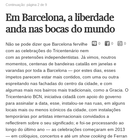
Continuação: página 2 de 9
Em Barcelona, a liberdade
anda nas bocas do mundo
Não se pode dizer que Barcelona fervilhe
0
0
0
com as celebrações do Tricentenário nem
com as pretensões independentistas. Já vimos, noutros
momentos, centenas de bandeiras catalãs em janelas e
varandas por toda a Barcelona — por estes dias, esses
ímpetos parecem estar mais contidos, com uma ou outra
espreitando nas fachadas do centro da cidade, e com
algumas mais nos bairros mais tradicionais, como a Gracia. O
Tricentenário BCN, iniciativa cidadã com apoio do governo
para assinalar a data, esse, instalou-se nas ruas, em alguns
locais mais ou menos icónicos da cidade, com instalações
temporárias por artistas internacionais convidados a
reflectirem sobre o seu significado; e foi-se processando ao
longo do último ano — as celebrações começaram em 2013
— em colóquios, concertos e até um
show cooking
de Ferran