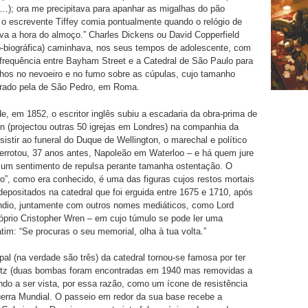
(…); ora me precipitava para apanhar as migalhas do pão
 o escrevente Tiffey comia pontualmente quando o relógio de
a a hora do almoço.” Charles Dickens ou David Copperfield
o-biográfica) caminhava, nos seus tempos de adolescente, com
frequência entre Bayham Street e a Catedral de São Paulo para
lhos no nevoeiro e no fumo sobre as cúpulas, cujo tamanho
rado pela de São Pedro, em Roma.
e, em 1852, o escritor inglês subiu a escadaria da obra-prima de
n (projectou outras 50 igrejas em Londres) na companhia da
sistir ao funeral do Duque de Wellington, o marechal e político
derrotou, 37 anos antes, Napoleão em Waterloo – e há quem jure
 um sentimento de repulsa perante tamanha ostentação. O
o”, como era conhecido, é uma das figuras cujos restos mortais
epositados na catedral que foi erguida entre 1675 e 1710, após
ndio, juntamente com outros nomes mediáticos, como Lord
óprio Cristopher Wren – em cujo túmulo se pode ler uma
atim: “Se procuras o seu memorial, olha à tua volta.”
ipal (na verdade são três) da catedral tornou-se famosa por ter
Blitz (duas bombas foram encontradas em 1940 mas removidas a
do a ser vista, por essa razão, como um ícone de resistência
uerra Mundial. O passeio em redor da sua base recebe a