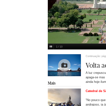
1 / 10
Taj Mahal, Índia
Brijesh Singh/Reuters
Multimedia
Continuação: pág
Volta 
A luz crepuscu
apaga-se mas 
ainda hoje ilu
Mais
Catedral de S
“No pouco que 
andrajoso, ia 