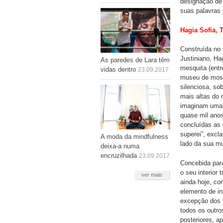
designação de 
suas palavras 
Hagia Sofia, 
Construída no 
Justiniano, Ha
As paredes de Lara têm
mesquita (entr
vidas dentro
23.09.2017
museu de mosa
silenciosa, so
mais altas do 
imaginam uma 
quase mil anos
concluídas as 
superei”, excl
A moda da mindfulness
lado da sua mu
deixa-a numa
encruzilhada
23.09.2017
Concebida par
o seu interior
ver mais
ainda hoje, c
elemento de in
excepção dos 
todos os outro
posteriores, a