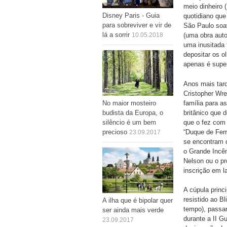
meio dinheiro 
Disney Paris - Guia
quotidiano que
para sobreviver e vir de
São Paulo soav
lá a sorrir
(uma obra aut
10.05.2018
uma inusitada 
depositar os o
apenas é supe
Anos mais tard
Cristopher Wre
família para as
No maior mosteiro
britânico que 
budista da Europa, o
que o fez com
silêncio é um bem
“Duque de Ferr
precioso
23.09.2017
se encontram d
o Grande Incê
Nelson ou o pr
inscrição em l
A cúpula princ
resistido ao 
A ilha que é bipolar quer
tempo), passan
ser ainda mais verde
durante a II G
23.09.2017