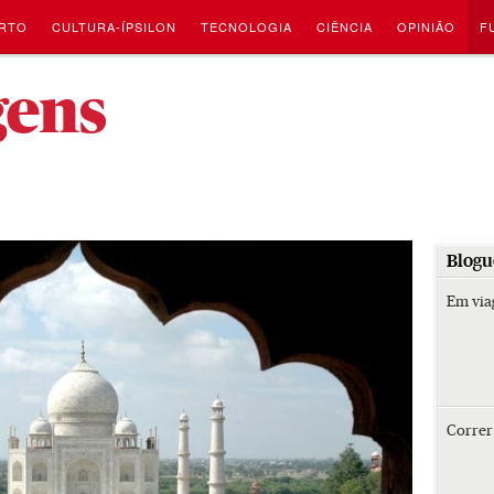
RTO
CULTURA-ÍPSILON
TECNOLOGIA
CIÊNCIA
OPINIÃO
F
-
gens
Blogu
Em vi
Corre