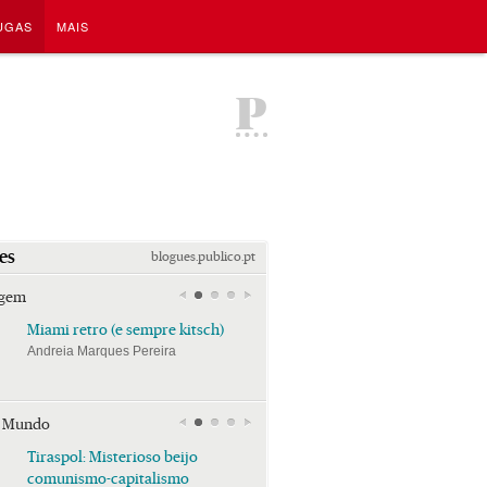
UGAS
MAIS
P
es
blogues.publico.pt
agem
Miami retro (e sempre kitsch)
Miami retro (e sempre k
Andreia Marques Pereira
Andreia Marques Pereira
r Mundo
Tiraspol: Misterioso beijo
Tiraspol: Misterioso bei
comunismo-capitalismo
comunismo-capitalism