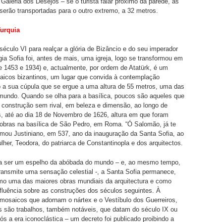
Galeria dos Desejos – se o turista falar próximo da parede, as
serão transportadas para o outro extremo, a 32 metros.
Turquia
século VI para realçar a glória de Bizâncio e do seu imperador
gia Sofia foi, antes de mais, uma igreja, logo se transformou em
e 1453 e 1934) e, actualmente, por ordem de Atatürk, é um
icos bizantinos, um lugar que convida à contemplação
b a sua cúpula que se ergue a uma altura de 55 metros, uma das
mundo. Quando se olha para a basílica, poucos são aqueles que
construção sem rival, em beleza e dimensão, ao longo de
, até ao dia 18 de Novembro de 1626, altura em que foram
obras na basílica de São Pedro, em Roma. “Ó Salomão, já te
amou Justiniano, em 537, ano da inauguração da Santa Sofia, ao
lher, Teodora, do patriarca de Constantinopla e dos arquitectos.
a ser um espelho da abóbada do mundo – e, ao mesmo tempo,
 transmite uma sensação celestial -, a Santa Sofia permanece,
omo uma das maiores obras mundiais da arquitectura e como
fluência sobre as construções dos séculos seguintes. À
mosaicos que adornam o nártex e o Vestíbulo dos Guerreiros,
s são trabalhos, também notáveis, que datam do século IX ou
pós a era iconoclástica – um decreto foi publicado proibindo a