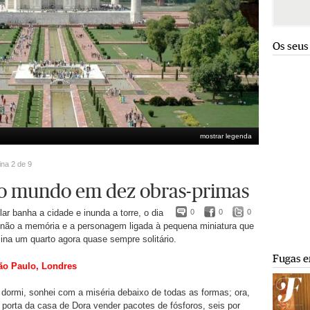
Os seus
mostrar legenda
ina 2 de 9
ao mundo em dez obras-primas
lar banha a cidade e inunda a torre, o dia
0
0
0
não a memória e a personagem ligada à pequena miniatura que
mina um quarto agora quase sempre solitário.
Fugas e
ão Paulo, Londres
dormi, sonhei com a miséria debaixo de todas as formas; ora,
à porta da casa de Dora vender pacotes de fósforos, seis por