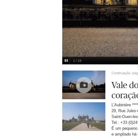
1 / 19
Nuno Ferreira Santos
Multimedia
Continuação: pág
Vale do
coraçã
L’Aubinière ***
29, Rue Jules-
Saint-Ouen-le
Tel.: +33 (0)2
É um pequeno 
e ampliado há 