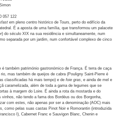
 Simon
50 057 122
kfast
em pleno centro histórico de Tours, perto do edifício da
tedral. É a aposta de uma família, que transformou um palacete
er
) do século XIX na sua residência e simultaneamente, num
omo separada por um jardim, num confortável complexo de cinco
e é também património gastronómico de França. É terra de caça
 rio, mas também de queijos de cabra (Pouligny Saint-Pierre é
s classificadas há mais tempo) e de
foie gras
, e ainda de mel e
açã caramelizada, além de toda a gama de legumes que se
ortas à margem do Loire. É ainda a rota da mostarda e do
s vinhos, não tendo a fama dos Bordéus ou dos Borgonha,
alizar com estes, não apenas por ser a denominação (AOC) mais
s, como pelas suas castas Pinot Noir e Romorantin (introduzida
Francisco I), Cabernet Franc e Sauvigon Blanc, Chenin e