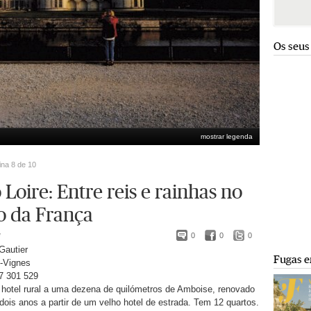
Os seus
mostrar legenda
ina 8 de 10
 Loire: Entre reis e rainhas no
o da França
*
0
0
0
Gautier
Fugas e
s-Vignes
47 301 529
hotel rural a uma dezena de quilómetros de Amboise, renovado
dois anos a partir de um velho hotel de estrada. Tem 12 quartos.