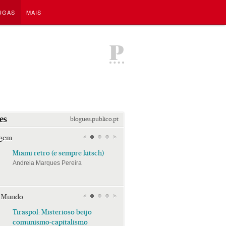
UGAS
MAIS
P
es
blogues.publico.pt
agem
Miami retro (e sempre kitsch)
Miami retro (e sempre k
Andreia Marques Pereira
Andreia Marques Pereira
r Mundo
Tiraspol: Misterioso beijo
Tiraspol: Misterioso bei
comunismo-capitalismo
comunismo-capitalism