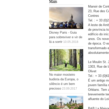
Mais
Manoir de Cont
23, Rue des C
Contres
Tel. : + 33 (0)
A leste de Amb
de província 
Disney Paris - Guia
edifício do in
para sobreviver e vir de
anos. Os nove
lá a sorrir
10.05.2018
de época. O ed
transformado e
absolutamente
Le Moulin St. 
1303, Rue de 
Olivet
No maior mosteiro
Tel.: + 33 (0)
budista da Europa, o
É um antigo m
silêncio é um bem
jovem família 
precioso
23.09.2017
Orléans. Tem a
brevemente ter
afluente do Loi
B&B La Maiso