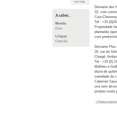
ver mais
Domaine des 
32, voie comm
A saber...
Cour-Cheverny
Tel.: +33 (0)2
Moeda
Propriedade fa
Euro
plantadas (que
Língua
com predomíni
Francês
Domaine Plou e
26, rue du Gén
Chargé, Amboi
Tel.: +33 (0) 
Mathieu e Guil
dúzia de quiló
variedade de c
Cabernet Sauv
uva sem álcoo
produto muito 
« Página anterior