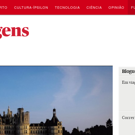
RTO
CULTURA-ÍPSILON
TECNOLOGIA
CIÊNCIA
OPINIÃO
F
-
gens
Blogu
Em vi
Corre