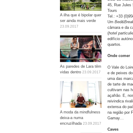
45, Rue Jules
Tours
A ilha que é bipolar quer
Tel.: +33 (0)9
ser ainda mais verde
Um
Bed&Brea
23.09.2017
câmara e da ca
(
hotel particuli
edifício autón
quartos.
Onde comer
As paredes de Lara têm
O Vale do Loir
vidas dentro
23.09.2017
e de peixes do
uma das marca
de tarte de m
cultivam nas h
açafrão. E, no
reivindica riv
extensa do paí
A moda da mindfulness
na região por 
deixa-a numa
Gamay…
encruzilhada
23.09.2017
Caves