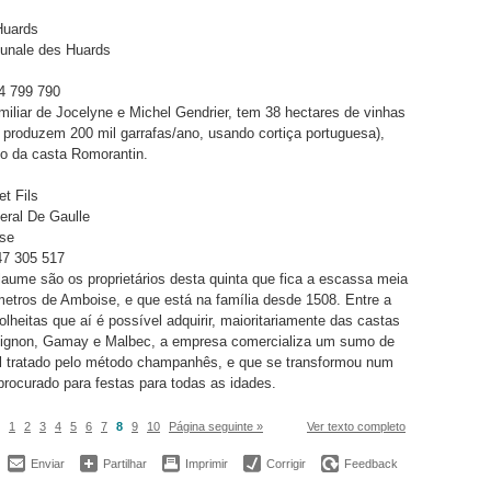
Huards
unale des Huards
54 799 790
miliar de Jocelyne e Michel Gendrier, tem 38 hectares de vinhas
 produzem 200 mil garrafas/ano, usando cortiça portuguesa),
o da casta Romorantin.
t Fils
eral De Gaulle
se
247 305 517
laume são os proprietários desta quinta que fica a escassa meia
metros de Amboise, e que está na família desde 1508. Entre a
olheitas que aí é possível adquirir, maioritariamente das castas
ignon, Gamay e Malbec, a empresa comercializa um sumo de
l tratado pelo método champanhês, e que se transformou num
procurado para festas para todas as idades.
1
2
3
4
5
6
7
8
9
10
Página seguinte »
Ver texto completo
Enviar
Partilhar
Imprimir
Corrigir
Feedback