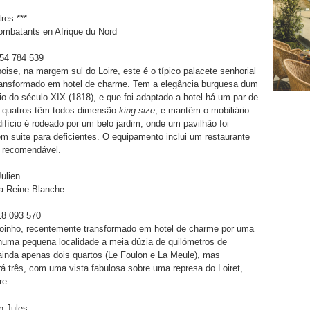
res ***
ombatants en Afrique du Nord
254 784 539
oise, na margem sul do Loire, este é o típico palacete senhorial
transformado em hotel de charme. Tem a elegância burguesa dum
ício do século XIX (1818), e que foi adaptado a hotel há um par de
 quatros têm todos dimensão
king size
, e mantêm o mobiliário
ifício é rodeado por um belo jardim, onde um pavilhão foi
m suite para deficientes. O equipamento inclui um restaurante
 recomendável.
Julien
la Reine Blanche
618 093 570
oinho, recentemente transformado em hotel de charme por uma
numa pequena localidade a meia dúzia de quilómetros de
inda apenas dois quartos (Le Foulon e La Meule), mas
á três, com uma vista fabulosa sobre uma represa do Loiret,
re.
n Jules