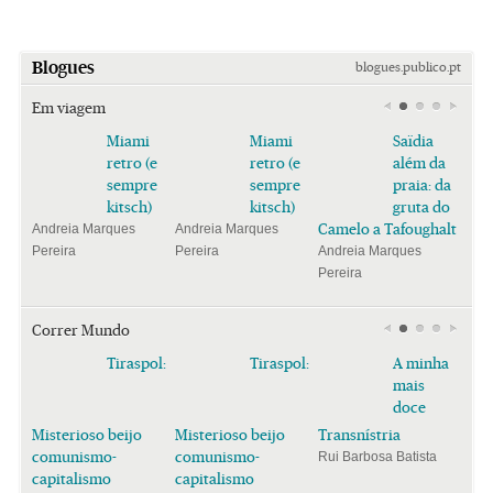
Blogues
blogues.publico.pt
Em viagem
Miami
Miami
Saïdia
retro (e
retro (e
além da
sempre
sempre
praia: da
kitsch)
kitsch)
gruta do
Camelo a Tafoughalt
Andreia Marques
Andreia Marques
Pereira
Pereira
Andreia Marques
Pereira
Correr Mundo
Tiraspol:
Tiraspol:
A minha
mais
doce
Misterioso beijo
Misterioso beijo
Transnístria
comunismo-
comunismo-
Rui Barbosa Batista
capitalismo
capitalismo