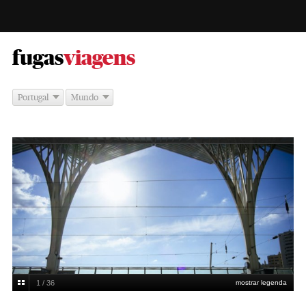
-
fugas
viagens
Portugal
Mundo
1 / 36
mostrar legenda
Gare do Oriente, Lisboa
Enric Vives-Rubio