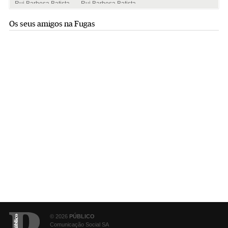
Rui Barbosa Batista
Rui Barbosa Batista
Os seus amigos na Fugas
© 2026
PÚBLICO
Comunicação Social SA