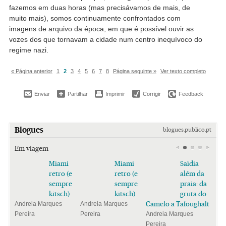
fazemos em duas horas (mas precisávamos de mais, de
muito mais), somos continuamente confrontados com
imagens de arquivo da época, em que é possível ouvir as
vozes dos que tornavam a cidade num centro inequívoco do
regime nazi.
« Página anterior
1
2
3
4
5
6
7
8
Página seguinte »
Ver texto completo
Enviar
Partilhar
Imprimir
Corrigir
Feedback
Blogues
blogues.publico.pt
Em viagem
Miami
Miami
Saïdia
retro (e
retro (e
além da
sempre
sempre
praia: da
kitsch)
kitsch)
gruta do
Camelo a Tafoughalt
Andreia Marques
Andreia Marques
Pereira
Pereira
Andreia Marques
Pereira