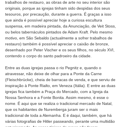
trabalhos de restauro, as obras de arte no seu interior são
originais, porque as igrejas tinham sido despidas dos seus
tesouros, por precaução, durante a guerra. É graças a isso
que ainda é possível apreciar hoje a curiosa escultura
suspensa, em madeira pintada, da Anunciação, de Veit Stoss,
ou belos tabernáculos pintados de Adam Kraft. Pelo mesmo
motivo, em São Sebaldo (actualmente a sofrer trabalhos de
restauro) também é possível apreciar o caixão de bronze,
desenhado por Peter Vischer e os seus filhos, no século XVI,
contendo o corpo do santo padroeiro da cidade.
Entre as duas igrejas passa o rio Pegnitz e, quando o
atravessar, não deixe de olhar para a Ponte da Carne
(Fleischbrücke), cheia de barracas de venda, e que serviu de
inspiração à Ponte Rialto, em Veneza (Itália). E entre as duas
igrejas fica também a Praça do Mercado, com a Igreja da
Nossa Senhora e a Fonte Bonita. Assim mesmo, é esse o
nome. É aqui que se realiza o tradicional mercado de Natal,
que os habitantes de Nuremberga juram ser o mais
tradicional de toda a Alemanha. E é daqui, também, que há
várias fotografias de Hitler passeando, perante uma multidão