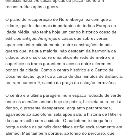
entusiasmada. As casas típicas da praça não foram
reconstruídas após a guerra.
O plano de recuperação de Nuremberga fez com que a
cidade, que foi das mais importantes de toda a Europa na
Idade Média, não tenha hoje um centro histórico coeso de
edifícios antigos. As igrejas e casas que sobreviveram
aparecem intermitentemente, entre construções do pós-
guerra que, na sua maioria, não destoam da harmonia da
cidade. Sob o solo corre uma eficiente rede de metro e à
superfície os trams garantem o acesso entre diferentes
pontos da cidade. Como o centro histórico e o Centro de
Documentação, que fica a cerca de dez minutos de distância,
no tram número 9, saindo da praça da estação ferroviária.
O centro é a última paragem, num espaço rodeado de verde,
onde os alemães andam hoje de patins, bicicleta ou a pé. Lá
dentro, o presente desaparece, enquanto percorremos,
agarrados ao audiofone, sala após sala, a história de Hitler e
da sua relação com a cidade. O audiofone é obrigatório
porque todos os painéis descritivos estão exclusivamente em
alemão. Mas também porque, ao longo do percurso, que