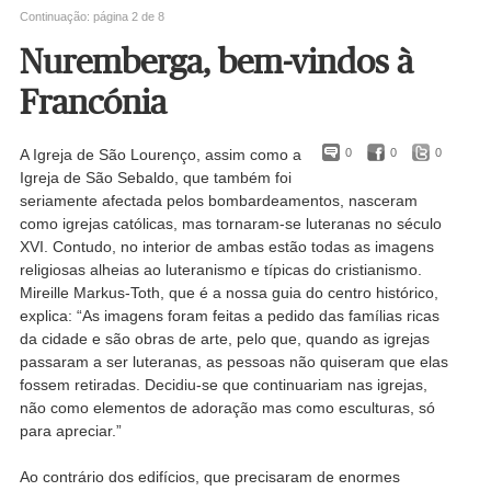
Continuação: página 2 de 8
Nuremberga, bem-vindos à
Francónia
A Igreja de São Lourenço, assim como a
0
0
0
Igreja de São Sebaldo, que também foi
seriamente afectada pelos bombardeamentos, nasceram
como igrejas católicas, mas tornaram-se luteranas no século
XVI. Contudo, no interior de ambas estão todas as imagens
religiosas alheias ao luteranismo e típicas do cristianismo.
Mireille Markus-Toth, que é a nossa guia do centro histórico,
explica: “As imagens foram feitas a pedido das famílias ricas
da cidade e são obras de arte, pelo que, quando as igrejas
passaram a ser luteranas, as pessoas não quiseram que elas
fossem retiradas. Decidiu-se que continuariam nas igrejas,
não como elementos de adoração mas como esculturas, só
para apreciar.”
Ao contrário dos edifícios, que precisaram de enormes