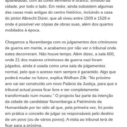
apaineladas, com as cores vermelho e branco, símbolo da
cidade, por todo o lado. Em redor, ainda subsistem algumas
das casas mais antigas do centro histórico, incluindo a casa
do pintor Albrecht Dürer, que ali viveu entre 1509 e 1528 e
onde é possível ver cópias de obras suas, além dos quartos
mobilados à época.
Chegamos a Nuremberga com os julgamentos dos criminosos
de guerra em mente, e acabamos por não ver o tribunal onde
estes decorreram. Não houve tempo. Além disso, a sala 600,
onde 21 dos maiores criminosos de guerra nazi foram
julgados, ainda é usada como uma sala de julgamentos
normal, pelo que o acesso nem sempre é garantido. Algo que
poderá mudar no futuro, explica Wolfram Zilk: “No próximo
ano vai ser construído um novo Palácio da Justiça, para que o
tribunal actual possa ficar livre e ser completamente
transformado num museu.” O projecto faz parte da intenção
da cidade de candidatar Nuremberga a Património da
Humanidade por ter sido ali que, pela primeira vez, foi posto
em prática o conceito de julgar os responsáveis pelo destino
de um povo (ou de vários povos). A visita ao tribunal terá de
ficar para a próxima.