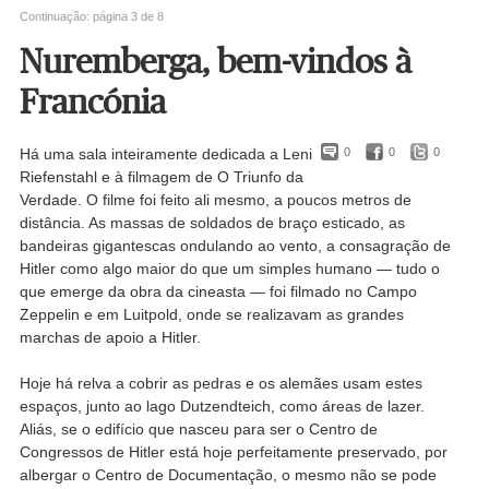
Continuação: página 3 de 8
Nuremberga, bem-vindos à
Francónia
Há uma sala inteiramente dedicada a Leni
0
0
0
Riefenstahl e à filmagem de O Triunfo da
Verdade. O filme foi feito ali mesmo, a poucos metros de
distância. As massas de soldados de braço esticado, as
bandeiras gigantescas ondulando ao vento, a consagração de
Hitler como algo maior do que um simples humano — tudo o
que emerge da obra da cineasta — foi filmado no Campo
Zeppelin e em Luitpold, onde se realizavam as grandes
marchas de apoio a Hitler.
Hoje há relva a cobrir as pedras e os alemães usam estes
espaços, junto ao lago Dutzendteich, como áreas de lazer.
Aliás, se o edifício que nasceu para ser o Centro de
Congressos de Hitler está hoje perfeitamente preservado, por
albergar o Centro de Documentação, o mesmo não se pode