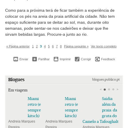
Como para a próxima terá de ficar também a experiência de
colocar os pés na areia da praia artificial da cidade. Não tem
espaço suficiente para se deitar ao sol, mas, durante oito
semanas, pode sentar-se nos cadeirões e deixar que lhe
sirvam bebidas largas. Procure-a junto ao rio.
« Página anterior
1
2
3
4
5
6
7
8
Página seguinte »
Ver texto completo
Enviar
Partilhar
Imprimir
Corrigir
Feedback
Blogues
blogues.publico.pt
Em viagem
Miami
Miami
Saïdia
retro (e
retro (e
além da
sempre
sempre
praia: da
kitsch)
kitsch)
gruta do
Camelo a Tafoughalt
Andreia Marques
Andreia Marques
Pereira
Pereira
Andreia Marques