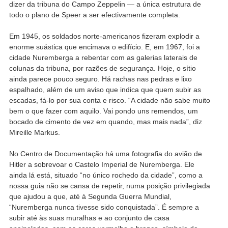
dizer da tribuna do Campo Zeppelin — a única estrutura de
todo o plano de Speer a ser efectivamente completa.
Em 1945, os soldados norte-americanos fizeram explodir a
enorme suástica que encimava o edifício. E, em 1967, foi a
cidade Nuremberga a rebentar com as galerias laterais de
colunas da tribuna, por razões de segurança. Hoje, o sítio
ainda parece pouco seguro. Há rachas nas pedras e lixo
espalhado, além de um aviso que indica que quem subir as
escadas, fá-lo por sua conta e risco. “A cidade não sabe muito
bem o que fazer com aquilo. Vai pondo uns remendos, um
bocado de cimento de vez em quando, mas mais nada”, diz
Mireille Markus.
No Centro de Documentação há uma fotografia do avião de
Hitler a sobrevoar o Castelo Imperial de Nuremberga. Ele
ainda lá está, situado “no único rochedo da cidade”, como a
nossa guia não se cansa de repetir, numa posição privilegiada
que ajudou a que, até à Segunda Guerra Mundial,
“Nuremberga nunca tivesse sido conquistada”. É sempre a
subir até às suas muralhas e ao conjunto de casa