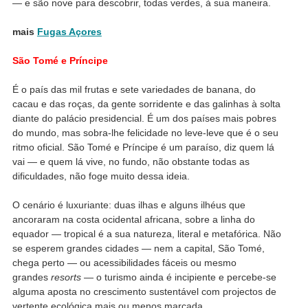
— e são nove para descobrir, todas verdes, à sua maneira.
mais
Fugas Açores
São Tomé e Príncipe
É o país das mil frutas e sete variedades de banana, do
cacau e das roças, da gente sorridente e das galinhas à solta
diante do palácio presidencial. É um dos países mais pobres
do mundo, mas sobra-lhe felicidade no leve-leve que é o seu
ritmo oficial. São Tomé e Príncipe é um paraíso, diz quem lá
vai — e quem lá vive, no fundo, não obstante todas as
dificuldades, não foge muito dessa ideia.
O cenário é luxuriante: duas ilhas e alguns ilhéus que
ancoraram na costa ocidental africana, sobre a linha do
equador — tropical é a sua natureza, literal e metafórica. Não
se esperem grandes cidades — nem a capital, São Tomé,
chega perto — ou acessibilidades fáceis ou mesmo
grandes
resorts
— o turismo ainda é incipiente e percebe-se
alguma aposta no crescimento sustentável com projectos de
vertente ecológica mais ou menos marcada.