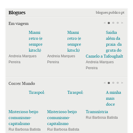
Blogues
blogues.publico.pt
Em viagem
Miami
Miami
Saïdia
retro (e
retro (e
além da
sempre
sempre
praia: da
kitsch)
kitsch)
gruta do
Camelo a Tafoughalt
Andreia Marques
Andreia Marques
Pereira
Pereira
Andreia Marques
Pereira
Correr Mundo
Tiraspol:
Tiraspol:
A minha
mais
doce
Misterioso beijo
Misterioso beijo
Transnístria
comunismo-
comunismo-
Rui Barbosa Batista
capitalismo
capitalismo
Rui Barbosa Batista
Rui Barbosa Batista