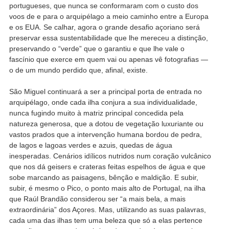
portugueses, que nunca se conformaram com o custo dos
voos de e para o arquipélago a meio caminho entre a Europa
e os EUA. Se calhar, agora o grande desafio açoriano será
preservar essa sustentabilidade que lhe mereceu a distinção,
preservando o “verde” que o garantiu e que lhe vale o
fascínio que exerce em quem vai ou apenas vê fotografias —
o de um mundo perdido que, afinal, existe.
São Miguel continuará a ser a principal porta de entrada no
arquipélago, onde cada ilha conjura a sua individualidade,
nunca fugindo muito à matriz principal concedida pela
natureza generosa, que a dotou de vegetação luxuriante ou
vastos prados que a intervenção humana bordou de pedra,
de lagos e lagoas verdes e azuis, quedas de água
inesperadas. Cenários idílicos nutridos num coração vulcânico
que nos dá geisers e crateras feitas espelhos de água e que
sobe marcando as paisagens, bênção e maldição. E subir,
subir, é mesmo o Pico, o ponto mais alto de Portugal, na ilha
que Raúl Brandão considerou ser “a mais bela, a mais
extraordinária” dos Açores. Mas, utilizando as suas palavras,
cada uma das ilhas tem uma beleza que só a elas pertence