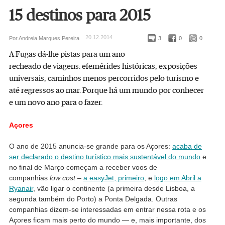
15 destinos para 2015
20.12.2014
Por Andreia Marques Pereira
3
0
0
A Fugas dá-lhe pistas para um ano
recheado de viagens: efemérides históricas, exposições
universais, caminhos menos percorridos pelo turismo e
até regressos ao mar. Porque há um mundo por conhecer
e um novo ano para o fazer.
Açores
O ano de 2015 anuncia-se grande para os Açores:
acaba de
ser declarado o destino turístico mais sustentável do mundo
e
no final de Março começam a receber voos de
companhias
low cost
–
a easyJet, primeiro
, e
logo em Abril a
Ryanair
, vão ligar o continente (a primeira desde Lisboa, a
segunda também do Porto) a Ponta Delgada. Outras
companhias dizem-se interessadas em entrar nessa rota e os
Açores ficam mais perto do mundo — e, mais importante, dos