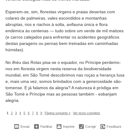
Esperem-se, sim, florestas virgens e praias desertas com
colares de palmeiras, vales escondidos e montanhas
abruptas, rios e riachos à solta, avifauna única e flora
endémica às centenas — tudo sobre um verde de mil matizes
(e carros calejados para enfrentar os acidentes geográficos
destas paragens ou pernas bem treinadas em caminhadas
húmidas).
No ilhéu das Rolas pisa-se o equador, no Príncipe perdemo-
nos em floresta virgem nesta reserva da biodiversidade
mundial, em São Tomé descobrimos nas roças a herança lusa
e, mais uma vez, somos brindados com a generosidade são-
tomense. E já falamos da alegria? A natureza é pródiga em
São Tomé e Príncipe mas as pessoas também - esbanjam
alegria.
1
2
3
4
5
6
7
8
9
Página seguinte »
Ver texto completo
Enviar
Partilhar
Imprimir
Corrigir
Feedback