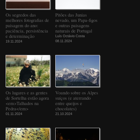
Os segredos das
Pitões das Junias
melhores fotografias de
nevado, um Papa-figos
paisagem do ano:
e outras paisagens
paciência, persistência
naturais de Portugal
e determinação
Luís Octávio Costa
08.11.2024
19.11.2024
Os lugares e as gentes
Voando sobre os Alpes
de Sortelha estão agora
suíços (e aterrando
<em>Talhados na
entre queijos e
Pedra</em>
chocolates)
01.11.2024
21.10.2024