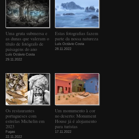
Uma gruta submersa e
Estas fotografias fazem
as dunas que valeram o
parte da nossa natureza
título de fotógrafo de
Luís Octávio Costa
paisagens do ano
28.11.2022
Luís Octávio Costa
29.11.2022
Os restaurantes
Um monumento à cor
portugueses com
no deserto: Monument
estrelas Michelin em
House já é alojamento
2023
para turistas
Fugas
17.11.2022
22.11.2022