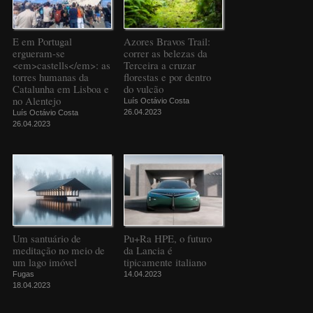
E em Portugal
Azores Bravos Trail:
ergueram-se
correr as belezas da
<em>castells</em>: as
Terceira a cruzar
torres humanas da
florestas e por dentro
Catalunha em Lisboa e
do vulcão
no Alentejo
Luís Octávio Costa
26.04.2023
Luís Octávio Costa
26.04.2023
Um santuário de
Pu+Ra HPE, o futuro
meditação no meio de
da Lancia é
um lago imóvel
tipicamente italiano
Fugas
14.04.2023
18.04.2023