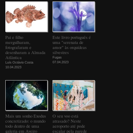
Pai e filho
Este livro português é
mergulharam,
uma "serenata de
fotografaram e
amor" às orquídeas
desenharam a Almada
silvestres
Atlântica
Fugas
07.04.2023
Luís Octávio Costa
10.04.2023
Mais um sonho Exodus
O seu voo está
concretizado: o mundo
atrasado? Neste
todo dentro de uma
aeroporto até pode
galeria em Aveiro
escalar pela parede