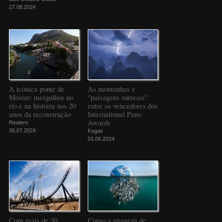
27.08.2024
A icónica ponte de
As montanhas e
Mostar: mergulhos no
"paisagens surreais"
rio e na história nos 20
entre os vencedores dos
anos da reconstrução
International Pano
Awards
Reuters
30.07.2024
Fugas
01.06.2024
Com mais de 30
Como a imagem de