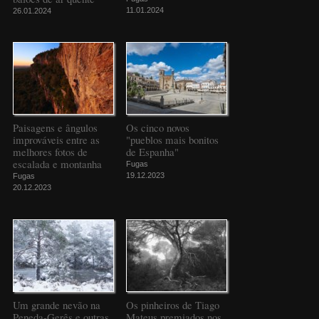
11.01.2024
26.01.2024
Paisagens e ângulos
Os cinco novos
improváveis entre as
"pueblos mais bonitos
melhores fotos de
de Espanha"
escalada e montanha
Fugas
19.12.2023
Fugas
20.12.2023
Um grande nevão na
Os pinheiros de Tiago
Peneda-Gerês e outras
Mateus premiados nos