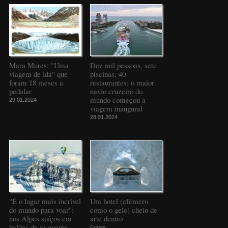
Mara Mures: "Uma
Dez mil pessoas, sete
viagem de ida" que
piscinas, 40
foram 18 meses a
restaurantes: o maior
pedalar
navio cruzeiro do
mundo começou a
29.01.2024
viagem inaugural
28.01.2024
"É o lugar mais incrível
Um hotel (efémero
do mundo para voar":
como o gelo) cheio de
nos Alpes suíços em
arte dentro
balões de ar quente
Fugas