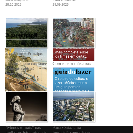
28.10.2025
29.09.2025
Fugas em papel
São Tomé e Príncipe:
Em Veneza, o
um olhar de
Carnaval é sedução.
contemplação das suas
Com e sem máscaras
áreas protegidas
Fugas
18.02.2025
Jorge Araújo
24.03.2025
PUB
"Menos é mais" nas
Amazónia: uma
melhores fotografias de
imensidão que não se