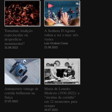
Tomatina: tradição
A Senhora D'Agonia
espectacular ou
voltou a ver o mar: três
desperdício
visões
monumental?
Luís Octávio Costa
21.08.2022
31.08.2022
Automóveis vintage de
Maria de Lourdes
corrida brilharam na
Modesto (1930-2022): a
Suíça
“menina da cozinha”
em 12 momentos para
27.07.2022
sempre
19.07.2022