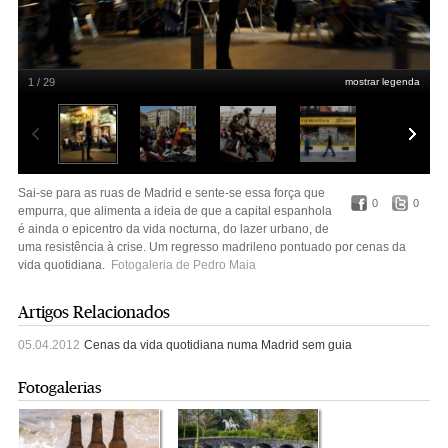
1 / 29
mostrar legenda
Pedro Maia
Sai-se para as ruas de Madrid e sente-se essa força que
0
0
empurra, que alimenta a ideia de que a capital espanhola
é ainda o epicentro da vida nocturna, do lazer urbano, de
uma resistência à crise. Um regresso madrileno pontuado por cenas da
vida quotidiana.
Fotogaleria de Pedro Maia
Artigos Relacionados
05.04.2012
Cenas da vida quotidiana numa Madrid sem guia
Fotogalerias