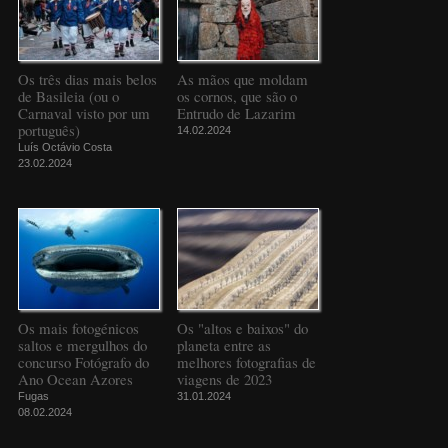
Os três dias mais belos
As mãos que moldam
de Basileia (ou o
os cornos, que são o
Carnaval visto por um
Entrudo de Lazarim
português)
14.02.2024
Luís Octávio Costa
23.02.2024
Os mais fotogénicos
Os "altos e baixos" do
saltos e mergulhos do
planeta entre as
concurso Fotógrafo do
melhores fotografias de
Ano Ocean Azores
viagens de 2023
Fugas
31.01.2024
08.02.2024