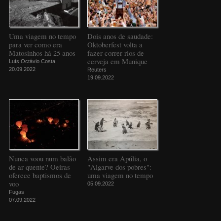
Uma viagem no tempo
Dois anos de saudade:
para ver como era
Oktoberfest volta a
Matosinhos há 25 anos
fazer correr rios de
cerveja em Munique
Luís Octávio Costa
20.09.2022
Reuters
19.09.2022
Nunca voou num balão
Assim era Apúlia, o
de ar quente? Oeiras
"Algarve dos pobres":
oferece baptismos de
uma viagem no tempo
voo
05.09.2022
Fugas
07.09.2022