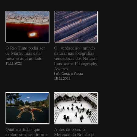
O Rio Tinto podia ser
O "verdadeiro" mundo
de Marte, mas está
natural nas fotografias
mesmo aqui ao lado
vencedoras dos Natural
Landscape Photography
15.11.2022
Awards
Luís Octávio Costa
15.11.2022
Quatro artistas que
Antes de o ser, o
exploraram, sentiram e
Mercado do Bolhão já