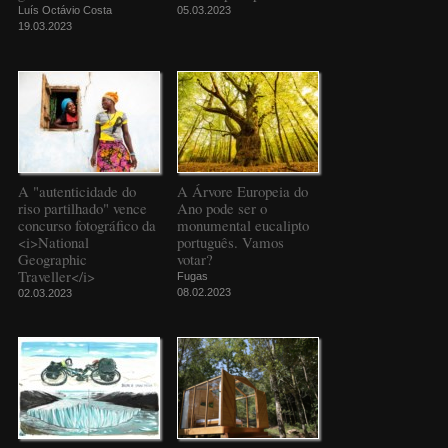
Luís Octávio Costa
05.03.2023
19.03.2023
A "autenticidade do
A Árvore Europeia do
riso partilhado" vence
Ano pode ser o
concurso fotográfico da
monumental eucalipto
<i>National
português. Vamos
Geographic
votar?
Traveller</i>
Fugas
08.02.2023
02.03.2023