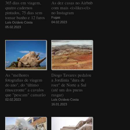
365 dias em viagem,
As dez casas no Airbnb
quatro cadernos
com mais <i>likes</i>
pintados, 75 dias sem
no Instagram
tomar banho e 12 furos
Fugas
04.02.2023
Luís Octávio Costa
05.02.2023
As "melhores
Diogo Tavares pedalou
fotografias de viagem
a Jordânia "dura de
do ano", do "último
roer" de Norte a Sul
rinoceronte" a cavalos
(até um dos pneus
que "pescam" camarão
rasgar)
02.02.2023
Luís Octávio Costa
16.01.2023