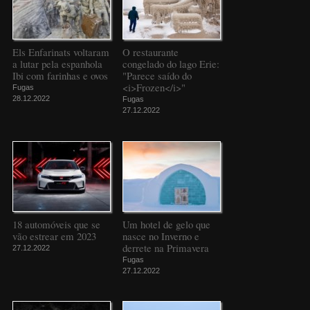
Els Enfarinats voltaram
O restaurante
a lutar pela espanhola
congelado do lago Erie:
Ibi com farinhas e ovos
"Parece saído do
<i>Frozen</i>"
Fugas
28.12.2022
Fugas
27.12.2022
18 automóveis que se
Um hotel de gelo que
vão estrear em 2023
nasce no Inverno e
derrete na Primavera
27.12.2022
Fugas
27.12.2022