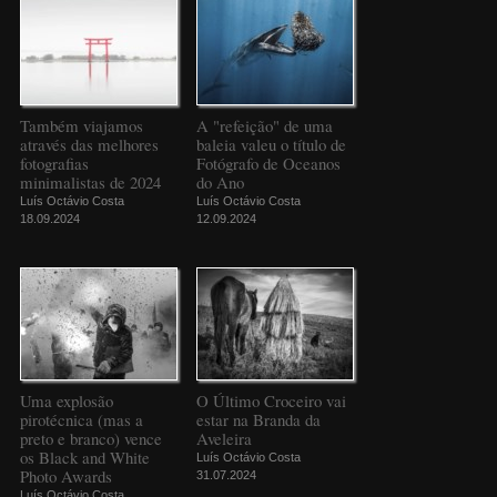
Também viajamos
A "refeição" de uma
através das melhores
baleia valeu o título de
fotografias
Fotógrafo de Oceanos
minimalistas de 2024
do Ano
Luís Octávio Costa
Luís Octávio Costa
18.09.2024
12.09.2024
Uma explosão
O Último Croceiro vai
pirotécnica (mas a
estar na Branda da
preto e branco) vence
Aveleira
os Black and White
Luís Octávio Costa
Photo Awards
31.07.2024
Luís Octávio Costa