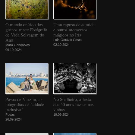
O mundo onírico dos
Uma raposa destemida
girinos vence Fotógrafo
e outros momentos
de Vida Selvagem do
mágicos no Iris
Ano
Luís Octávio Costa
02.10.2024
Mara Gonçalves
09.10.2024
Póvoa de Varzim, as
No Soalheiro, a festa
fotografias da "cidade
dos 50 anos faz-se nas
inclusiva"
vinhas
Fugas
19.09.2024
26.09.2024