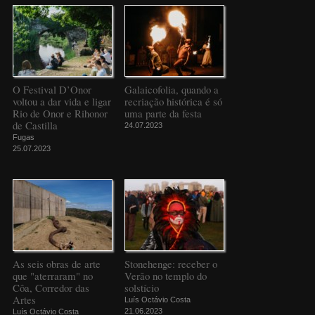
O Festival D’Onor
Galaicofolia, quando a
voltou a dar vida e ligar
recriação histórica é só
Rio de Onor e Rihonor
uma parte da festa
de Castilla
24.07.2023
Fugas
25.07.2023
As seis obras de arte
Stonehenge: receber o
que "aterraram" no
Verão no templo do
Côa, Corredor das
solstício
Artes
Luís Octávio Costa
21.06.2023
Luís Octávio Costa