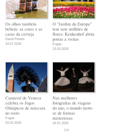
Os olhos também
O "Jardim da Europa"
bebem: as cores e as
tem sete milhões de
caras da cerveja
flores: Keukenhof abriu
portas a visitas
David Pontes
10.07.2026
Fugas
23.03.2026
Carnaval de Veneza
Nas melhores
celebra os Jogos
fotografias de viagens
Olímpicos de máscara
do ano, o mundo move-
no rosto
se de formas
misteriosas
Fugas
03.02.2026
26.01.2026
PUB