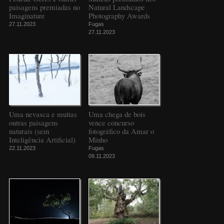
paisagens premiadas no
Natural Landscape
Imaginature
Photography Awards
27.11.2023
Fugas
27.11.2023
Uma nevasca e muitas
Uma chega de bois
outras paisagens
vence concurso
naturais (sem
fotográfico da Amar o
Inteligência Artificial)
Minho
22.11.2023
Fugas
09.11.2023