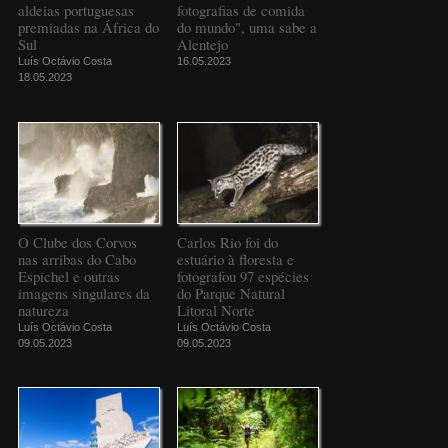
aldeias portuguesas
fotografias de comida
premiadas na África do
do mundo", uma sabe a
Sul
Alentejo
Luís Octávio Costa
16.05.2023
18.05.2023
O Clube dos Corvos
Carlos Rio foi do
nas arribas do Cabo
estuário à floresta e
Espichel e outras
fotografou 97 espécies
imagens singulares da
do Parque Natural
natureza
Litoral Norte
Luís Octávio Costa
Luís Octávio Costa
09.05.2023
09.05.2023