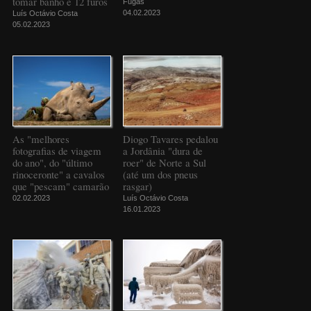
tomar banho e 12 furos
Fugas
04.02.2023
Luís Octávio Costa
05.02.2023
As "melhores
Diogo Tavares pedalou
fotografias de viagem
a Jordânia "dura de
do ano", do "último
roer" de Norte a Sul
rinoceronte" a cavalos
(até um dos pneus
que "pescam" camarão
rasgar)
02.02.2023
Luís Octávio Costa
16.01.2023