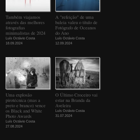
Também viajamos
A "refeição" de uma
através das melhores
baleia valeu o título de
fotografias
Fotógrafo de Oceanos
minimalistas de 2024
do Ano
Luís Octávio Costa
Luís Octávio Costa
18.09.2024
12.09.2024
Uma explosão
O Último Croceiro vai
pirotécnica (mas a
estar na Branda da
preto e branco) vence
Aveleira
os Black and White
Luís Octávio Costa
Photo Awards
31.07.2024
Luís Octávio Costa
27.08.2024