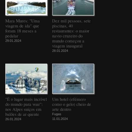
Mara Mures: "Uma
Dez mil pessoas, sete
viagem de ida" que
piscinas, 40
foram 18 meses a
restaurantes: o maior
pedalar
navio cruzeiro do
mundo começou a
29.01.2024
viagem inaugural
28.01.2024
"É o lugar mais incrível
Um hotel (efémero
do mundo para voar":
como o gelo) cheio de
nos Alpes suíços em
arte dentro
balões de ar quente
Fugas
11.01.2024
26.01.2024