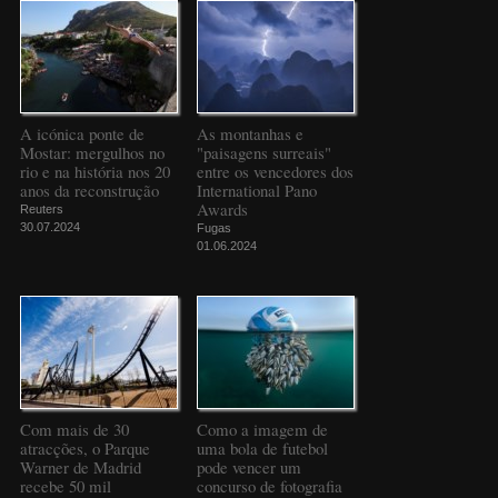
A icónica ponte de
As montanhas e
Mostar: mergulhos no
"paisagens surreais"
rio e na história nos 20
entre os vencedores dos
anos da reconstrução
International Pano
Awards
Reuters
30.07.2024
Fugas
01.06.2024
Com mais de 30
Como a imagem de
atracções, o Parque
uma bola de futebol
Warner de Madrid
pode vencer um
recebe 50 mil
concurso de fotografia