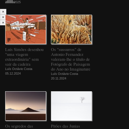
29.01.2025
×
×
×
--%>
Luís Simões desenhou
Os "sussurros" de
"uma viagem
Antonio Fernandez
extraordinária" sem
valeram-lhe o título de
sair da cadeira
Fotógrafo de Paisagem
do Ano no Imaginature
Luís Octávio Costa
05.12.2024
Luís Octávio Costa
20.11.2024
Os segredos das
Pitões das Junias