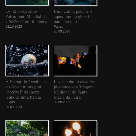
Os 42 novos sítios
Uma calota polar e o
Património Mundial da
aquecimento global
UNESCO em imagens
numa só foto
02.10.2023
Fugas
26.09.2023
A Fotógrafa Oceânica
Luzes sobre o castelo:
do Ano e a imagem
já começou a Viagem
"horrível" da morte
Medieval de Santa
lenta de uma baleia
Maria da Feira
Fugas
02.08.2023
26.09.2023