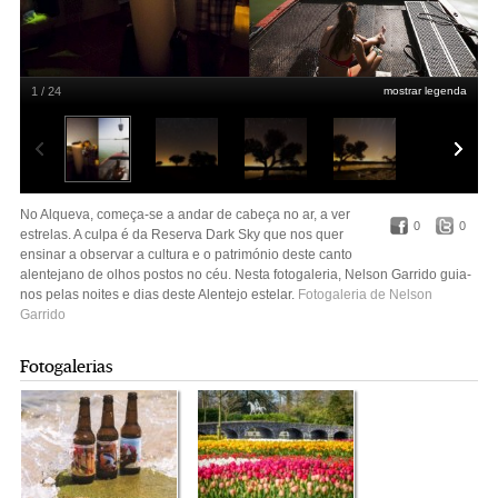
1 / 24
mostrar legenda
Nelson Garrido
No Alqueva, começa-se a andar de cabeça no ar, a ver
0
0
estrelas. A culpa é da Reserva Dark Sky que nos quer
ensinar a observar a cultura e o património deste canto
alentejano de olhos postos no céu. Nesta fotogaleria, Nelson Garrido guia-
nos pelas noites e dias deste Alentejo estelar.
Fotogaleria de Nelson
Garrido
Fotogalerias