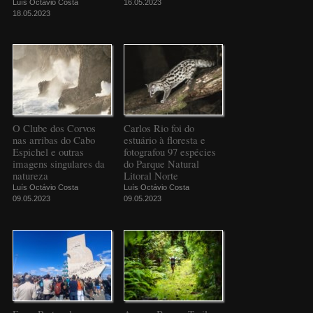
Luís Octávio Costa
16.05.2023
18.05.2023
O Clube dos Corvos
Carlos Rio foi do
nas arribas do Cabo
estuário à floresta e
Espichel e outras
fotografou 97 espécies
imagens singulares da
do Parque Natural
natureza
Litoral Norte
Luís Octávio Costa
Luís Octávio Costa
09.05.2023
09.05.2023