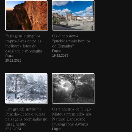
Paisagens e ângulos
Os cinco novos
improváveis entre as
"pueblos mais bonitos
melhores fotos de
de Espanha"
escalada e montanha
Fugas
19.12.2023
Fugas
20.12.2023
Um grande nevão na
Os pinheiros de Tiago
Peneda-Gerês e outras
Mateus premiados nos
paisagens premiadas no
Natural Landscape
Imaginature
Photography Awards
27.11.2023
Fugas