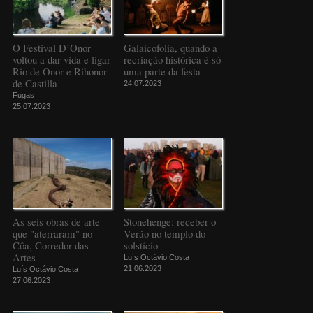
O Festival D’Onor
Galaicofolia, quando a
voltou a dar vida e ligar
recriação histórica é só
Rio de Onor e Rihonor
uma parte da festa
de Castilla
24.07.2023
Fugas
25.07.2023
As seis obras de arte
Stonehenge: receber o
que "aterraram" no
Verão no templo do
Côa, Corredor das
solstício
Artes
Luís Octávio Costa
21.06.2023
Luís Octávio Costa
27.06.2023