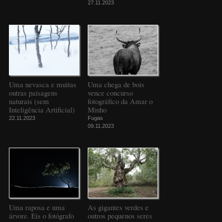
27.11.2023
Uma nevasca e muitas
Uma chega de bois
outras paisagens
vence concurso
naturais (sem
fotográfico da Amar o
Inteligência Artificial)
Minho
22.11.2023
Fugas
09.11.2023
Uma raposa e uma
As gigantes verdes e
árvore. Eis o fotógrafo
outros pequenos seres