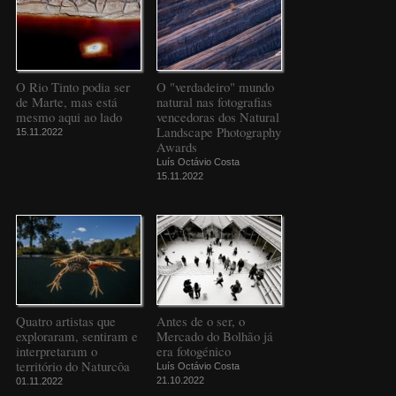
O Rio Tinto podia ser
O "verdadeiro" mundo
de Marte, mas está
natural nas fotografias
mesmo aqui ao lado
vencedoras dos Natural
Landscape Photography
15.11.2022
Awards
Luís Octávio Costa
15.11.2022
Quatro artistas que
Antes de o ser, o
exploraram, sentiram e
Mercado do Bolhão já
interpretaram o
era fotogénico
território do Naturcôa
Luís Octávio Costa
21.10.2022
01.11.2022