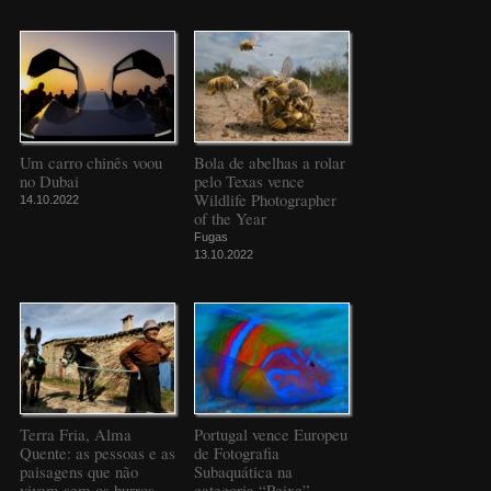
Um carro chinês voou
Bola de abelhas a rolar
no Dubai
pelo Texas vence
Wildlife Photographer
14.10.2022
of the Year
Fugas
13.10.2022
Terra Fria, Alma
Portugal vence Europeu
Quente: as pessoas e as
de Fotografia
paisagens que não
Subaquática na
vivem sem os burros
categoria “Peixe”