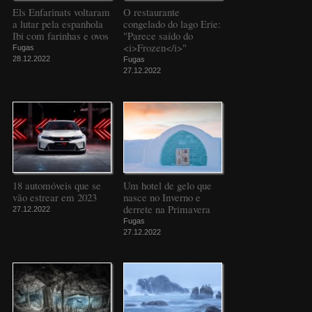
Els Enfarinats voltaram
O restaurante
a lutar pela espanhola
congelado do lago Erie:
Ibi com farinhas e ovos
"Parece saído do
<i>Frozen</i>"
Fugas
28.12.2022
Fugas
27.12.2022
18 automóveis que se
Um hotel de gelo que
vão estrear em 2023
nasce no Inverno e
derrete na Primavera
27.12.2022
Fugas
27.12.2022