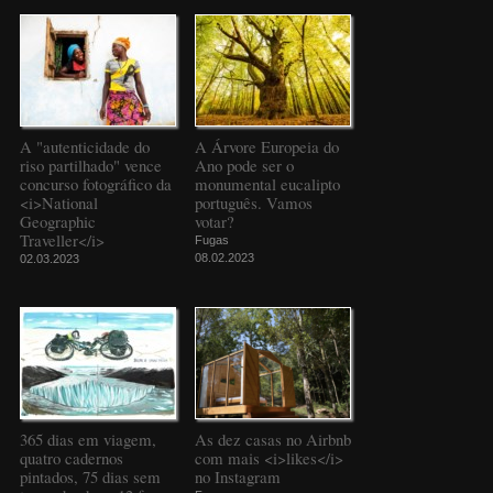
A "autenticidade do
A Árvore Europeia do
riso partilhado" vence
Ano pode ser o
concurso fotográfico da
monumental eucalipto
<i>National
português. Vamos
Geographic
votar?
Traveller</i>
Fugas
08.02.2023
02.03.2023
365 dias em viagem,
As dez casas no Airbnb
quatro cadernos
com mais <i>likes</i>
pintados, 75 dias sem
no Instagram