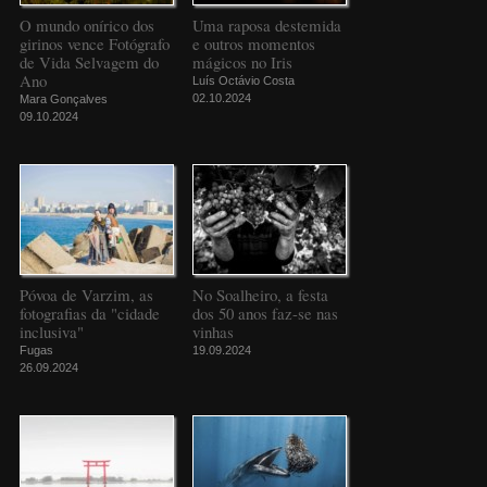
O mundo onírico dos
Uma raposa destemida
girinos vence Fotógrafo
e outros momentos
de Vida Selvagem do
mágicos no Iris
Ano
Luís Octávio Costa
02.10.2024
Mara Gonçalves
09.10.2024
Póvoa de Varzim, as
No Soalheiro, a festa
fotografias da "cidade
dos 50 anos faz-se nas
inclusiva"
vinhas
Fugas
19.09.2024
26.09.2024