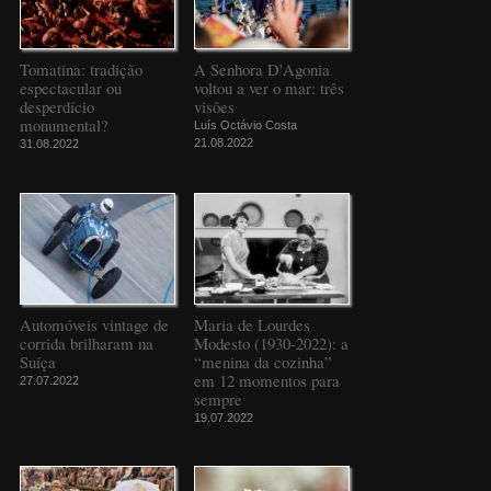
Tomatina: tradição
A Senhora D'Agonia
espectacular ou
voltou a ver o mar: três
desperdício
visões
monumental?
Luís Octávio Costa
21.08.2022
31.08.2022
Automóveis vintage de
Maria de Lourdes
corrida brilharam na
Modesto (1930-2022): a
Suíça
“menina da cozinha”
em 12 momentos para
27.07.2022
sempre
19.07.2022