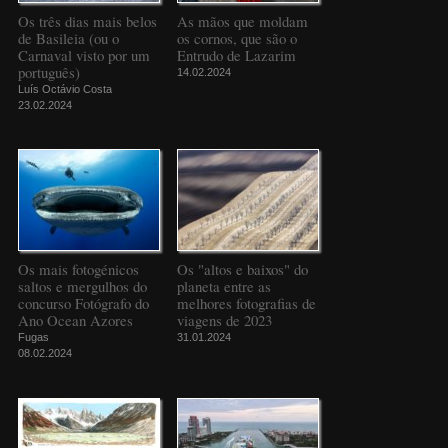
Os três dias mais belos
As mãos que moldam
de Basileia (ou o
os cornos, que são o
Carnaval visto por um
Entrudo de Lazarim
português)
14.02.2024
Luís Octávio Costa
23.02.2024
Os mais fotogénicos
Os "altos e baixos" do
saltos e mergulhos do
planeta entre as
concurso Fotógrafo do
melhores fotografias de
Ano Ocean Azores
viagens de 2023
Fugas
31.01.2024
08.02.2024