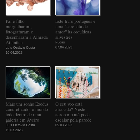
Pai e filho
Este livro português é
mergulharam,
uma "serenata de
fotografaram e
amor" às orquídeas
desenharam a Almada
silvestres
Atlântica
Fugas
07.04.2023
Luís Octávio Costa
10.04.2023
Mais um sonho Exodus
O seu voo está
concretizado: o mundo
atrasado? Neste
todo dentro de uma
aeroporto até pode
galeria em Aveiro
escalar pela parede
Luís Octávio Costa
05.03.2023
19.03.2023