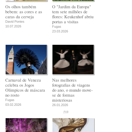
Os olhos também
O "Jardim da Europa"
bebem: as cores e as
tem sete milhões de
caras da cerveja
flores: Keukenhof abriu
portas a visitas
David Pontes
10.07.2026
Fugas
23.03.2026
Carnaval de Veneza
Nas melhores
celebra os Jogos
fotografias de viagens
Olímpicos de máscara
do ano, o mundo move-
no rosto
se de formas
misteriosas
Fugas
03.02.2026
26.01.2026
PUB
PUB
PUB