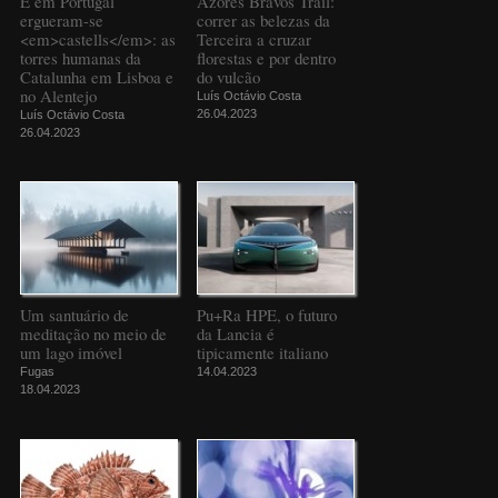
E em Portugal
Azores Bravos Trail:
ergueram-se
correr as belezas da
<em>castells</em>: as
Terceira a cruzar
torres humanas da
florestas e por dentro
Catalunha em Lisboa e
do vulcão
no Alentejo
Luís Octávio Costa
26.04.2023
Luís Octávio Costa
26.04.2023
Um santuário de
Pu+Ra HPE, o futuro
meditação no meio de
da Lancia é
um lago imóvel
tipicamente italiano
Fugas
14.04.2023
18.04.2023