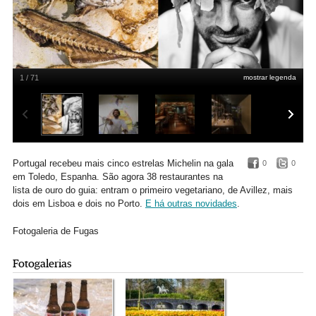
1 / 71
mostrar legenda
Nova 1 estrela: Euskalduna, Porto - chef Vasco Coelho Santos
NELSON
GARRIDO
Portugal recebeu mais cinco estrelas Michelin na gala
0
0
em Toledo, Espanha. São agora 38 restaurantes na
lista de ouro do guia: entram o primeiro vegetariano, de Avillez, mais
dois em Lisboa e dois no Porto.
E há outras novidades
.
Fotogaleria de Fugas
Fotogalerias