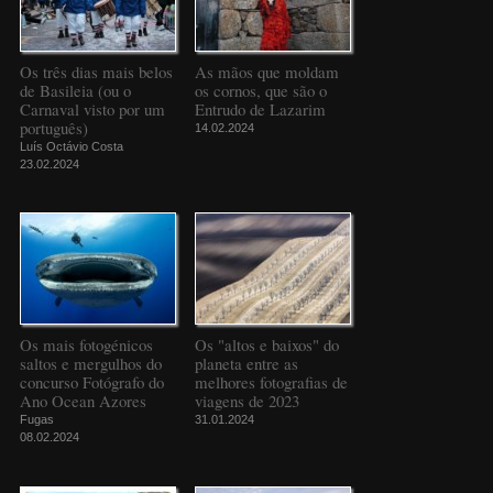
Os três dias mais belos
As mãos que moldam
de Basileia (ou o
os cornos, que são o
Carnaval visto por um
Entrudo de Lazarim
português)
14.02.2024
Luís Octávio Costa
23.02.2024
Os mais fotogénicos
Os "altos e baixos" do
saltos e mergulhos do
planeta entre as
concurso Fotógrafo do
melhores fotografias de
Ano Ocean Azores
viagens de 2023
Fugas
31.01.2024
08.02.2024