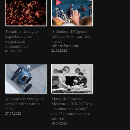
Tomatina: tradição
A Senhora D'Agonia
espectacular ou
voltou a ver o mar: três
desperdício
visões
monumental?
Luís Octávio Costa
21.08.2022
31.08.2022
Automóveis vintage de
Maria de Lourdes
corrida brilharam na
Modesto (1930-2022): a
Suíça
“menina da cozinha”
em 12 momentos para
27.07.2022
sempre
19.07.2022