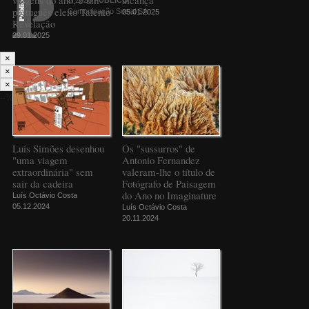
português eleito Talento
Comunicação Social SA
05.01.2025
Revelação
29.01.2025
×
×
×
--%>
Luís Simões desenhou
Os "sussurros" de
"uma viagem
Antonio Fernandez
extraordinária" sem
valeram-lhe o título de
sair da cadeira
Fotógrafo de Paisagem
do Ano no Imaginature
Luís Octávio Costa
05.12.2024
Luís Octávio Costa
20.11.2024