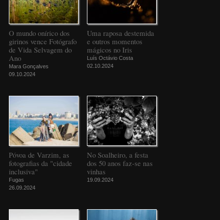
O mundo onírico dos
Uma raposa destemida
girinos vence Fotógrafo
e outros momentos
de Vida Selvagem do
mágicos no Iris
Ano
Luís Octávio Costa
02.10.2024
Mara Gonçalves
09.10.2024
Póvoa de Varzim, as
No Soalheiro, a festa
fotografias da "cidade
dos 50 anos faz-se nas
inclusiva"
vinhas
Fugas
19.09.2024
26.09.2024