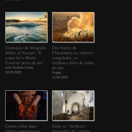
Exposição de fotografia
Das borras de
Slides of Nazaré: "É
Chardonnay às videiras
como ter o Monte
congeladas, as
Evereste perto de nós"
melhores fotos de vinho
do ano
Luís Octávio Costa
22.05.2023
Fugas
21.05.2023
Curtas sobre duas
Entre as "melhores
aldeias portuguesas
fotografias de comida