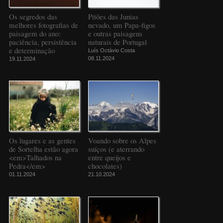
Os segredos das
Pitões das Junias
melhores fotografias de
nevado, um Papa-figos
paisagem do ano:
e outras paisagens
paciência, persistência
naturais de Portugal
e determinação
Luís Octávio Costa
08.11.2024
19.11.2024
Os lugares e as gentes
Voando sobre os Alpes
de Sortelha estão agora
suíços (e aterrando
<em>Talhados na
entre queijos e
Pedra</em>
chocolates)
01.11.2024
21.10.2024