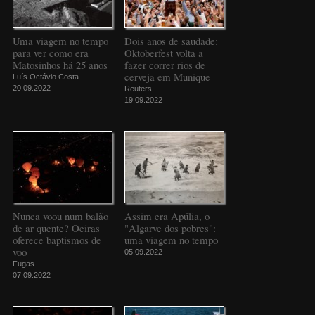
Uma viagem no tempo
Dois anos de saudade:
para ver como era
Oktoberfest volta a
Matosinhos há 25 anos
fazer correr rios de
cerveja em Munique
Luís Octávio Costa
20.09.2022
Reuters
19.09.2022
Nunca voou num balão
Assim era Apúlia, o
de ar quente? Oeiras
"Algarve dos pobres":
oferece baptismos de
uma viagem no tempo
voo
05.09.2022
Fugas
07.09.2022