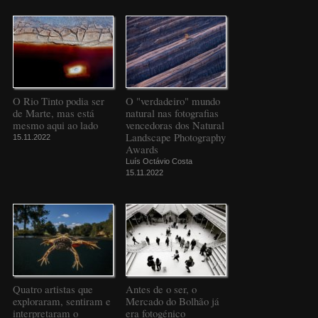
O Rio Tinto podia ser
O "verdadeiro" mundo
de Marte, mas está
natural nas fotografias
mesmo aqui ao lado
vencedoras dos Natural
Landscape Photography
15.11.2022
Awards
Luís Octávio Costa
15.11.2022
Quatro artistas que
Antes de o ser, o
exploraram, sentiram e
Mercado do Bolhão já
interpretaram o
era fotogénico