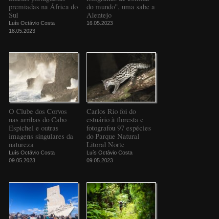
premiadas na África do
do mundo", uma sabe a
Sul
Alentejo
Luís Octávio Costa
16.05.2023
18.05.2023
O Clube dos Corvos
Carlos Rio foi do
nas arribas do Cabo
estuário à floresta e
Espichel e outras
fotografou 97 espécies
imagens singulares da
do Parque Natural
natureza
Litoral Norte
Luís Octávio Costa
Luís Octávio Costa
09.05.2023
09.05.2023