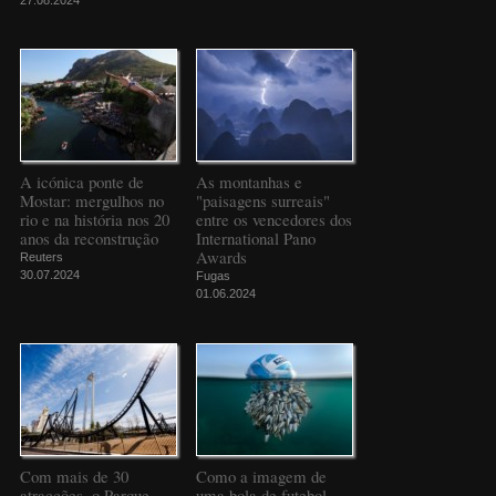
A icónica ponte de
As montanhas e
Mostar: mergulhos no
"paisagens surreais"
rio e na história nos 20
entre os vencedores dos
anos da reconstrução
International Pano
Awards
Reuters
30.07.2024
Fugas
01.06.2024
Com mais de 30
Como a imagem de
atracções, o Parque
uma bola de futebol