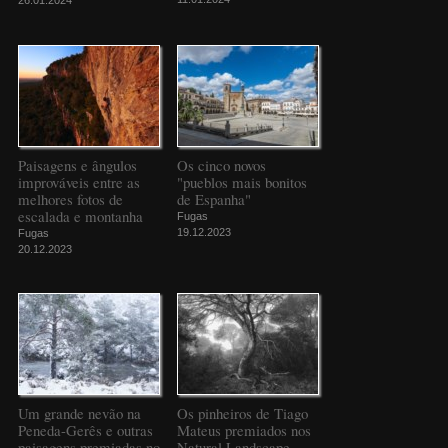
26.01.2024
Paisagens e ângulos
Os cinco novos
improváveis entre as
"pueblos mais bonitos
melhores fotos de
de Espanha"
escalada e montanha
Fugas
19.12.2023
Fugas
20.12.2023
Um grande nevão na
Os pinheiros de Tiago
Peneda-Gerês e outras
Mateus premiados nos
paisagens premiadas no
Natural Landscape