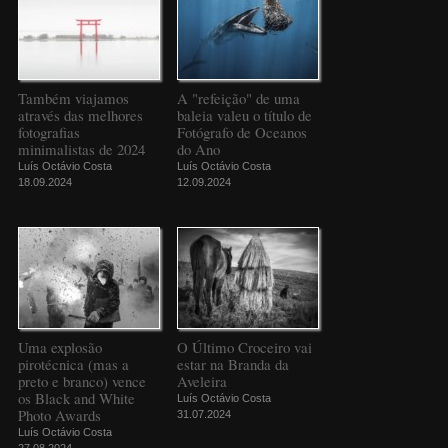
Também viajamos
A "refeição" de uma
através das melhores
baleia valeu o título de
fotografias
Fotógrafo de Oceanos
minimalistas de 2024
do Ano
Luís Octávio Costa
Luís Octávio Costa
18.09.2024
12.09.2024
Uma explosão
O Último Croceiro vai
pirotécnica (mas a
estar na Branda da
preto e branco) vence
Aveleira
os Black and White
Luís Octávio Costa
Photo Awards
31.07.2024
Luís Octávio Costa
27.08.2024