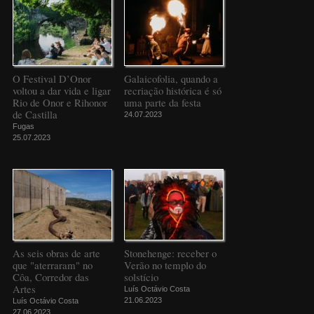
O Festival D’Onor
Galaicofolia, quando a
voltou a dar vida e ligar
recriação histórica é só
Rio de Onor e Rihonor
uma parte da festa
de Castilla
24.07.2023
Fugas
25.07.2023
As seis obras de arte
Stonehenge: receber o
que "aterraram" no
Verão no templo do
Côa, Corredor das
solstício
Artes
Luís Octávio Costa
21.06.2023
Luís Octávio Costa
27.06.2023