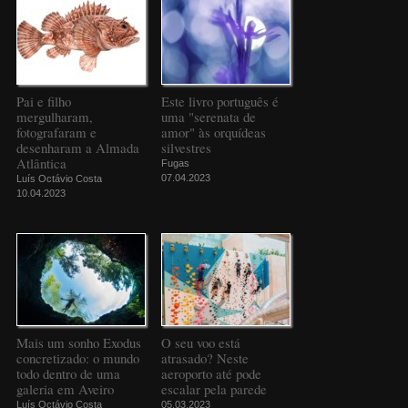
Pai e filho
Este livro português é
mergulharam,
uma "serenata de
fotografaram e
amor" às orquídeas
desenharam a Almada
silvestres
Atlântica
Fugas
07.04.2023
Luís Octávio Costa
10.04.2023
Mais um sonho Exodus
O seu voo está
concretizado: o mundo
atrasado? Neste
todo dentro de uma
aeroporto até pode
galeria em Aveiro
escalar pela parede
Luís Octávio Costa
05.03.2023