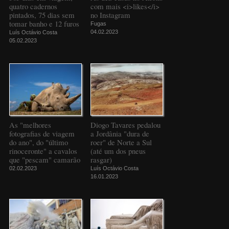
quatro cadernos
com mais <i>likes</i>
pintados, 75 dias sem
no Instagram
tomar banho e 12 furos
Fugas
04.02.2023
Luís Octávio Costa
05.02.2023
As "melhores
Diogo Tavares pedalou
fotografias de viagem
a Jordânia "dura de
do ano", do "último
roer" de Norte a Sul
rinoceronte" a cavalos
(até um dos pneus
que "pescam" camarão
rasgar)
02.02.2023
Luís Octávio Costa
16.01.2023