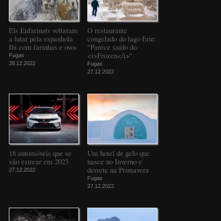
Els Enfarinats voltaram
O restaurante
a lutar pela espanhola
congelado do lago Erie:
Ibi com farinhas e ovos
"Parece saído do
<i>Frozen</i>"
Fugas
28.12.2022
Fugas
27.12.2022
18 automóveis que se
Um hotel de gelo que
vão estrear em 2023
nasce no Inverno e
derrete na Primavera
27.12.2022
Fugas
27.12.2022