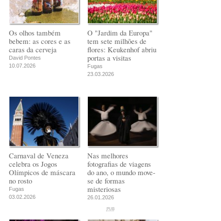
Os olhos também
O "Jardim da Europa"
bebem: as cores e as
tem sete milhões de
caras da cerveja
flores: Keukenhof abriu
portas a visitas
David Pontes
10.07.2026
Fugas
23.03.2026
Carnaval de Veneza
Nas melhores
celebra os Jogos
fotografias de viagens
Olímpicos de máscara
do ano, o mundo move-
no rosto
se de formas
misteriosas
Fugas
03.02.2026
26.01.2026
PUB