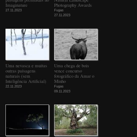
Imaginature
Photography Awards
27.11.2023
Fugas
27.11.2023
Uma nevasca e muitas
Uma chega de bois
outras paisagens
vence concurso
naturais (sem
fotográfico da Amar o
Inteligência Artificial)
Minho
22.11.2023
Fugas
09.11.2023