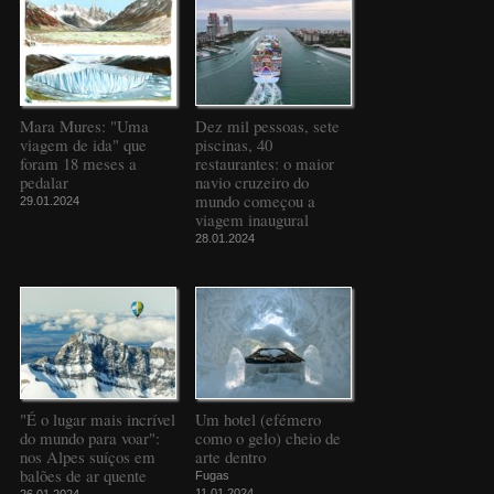
Mara Mures: "Uma
Dez mil pessoas, sete
viagem de ida" que
piscinas, 40
foram 18 meses a
restaurantes: o maior
pedalar
navio cruzeiro do
mundo começou a
29.01.2024
viagem inaugural
28.01.2024
"É o lugar mais incrível
Um hotel (efémero
do mundo para voar":
como o gelo) cheio de
nos Alpes suíços em
arte dentro
balões de ar quente
Fugas
11.01.2024