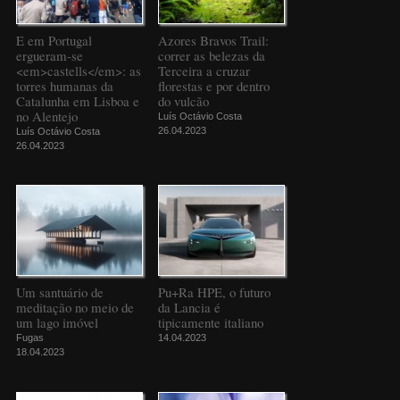
E em Portugal
Azores Bravos Trail:
ergueram-se
correr as belezas da
<em>castells</em>: as
Terceira a cruzar
torres humanas da
florestas e por dentro
Catalunha em Lisboa e
do vulcão
no Alentejo
Luís Octávio Costa
26.04.2023
Luís Octávio Costa
26.04.2023
Um santuário de
Pu+Ra HPE, o futuro
meditação no meio de
da Lancia é
um lago imóvel
tipicamente italiano
Fugas
14.04.2023
18.04.2023