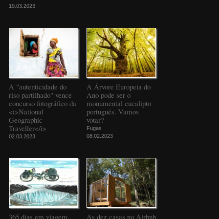
19.03.2023
A "autenticidade do
A Árvore Europeia do
riso partilhado" vence
Ano pode ser o
concurso fotográfico da
monumental eucalipto
<i>National
português. Vamos
Geographic
votar?
Traveller</i>
Fugas
08.02.2023
02.03.2023
365 dias em viagem,
As dez casas no Airbnb