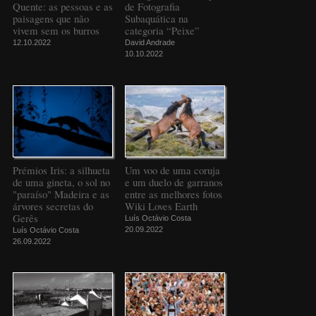
Quente: as pessoas e as
de Fotografia
paisagens que não
Subaquática na
vivem sem os burros
categoria “Peixe”
12.10.2022
David Andrade
10.10.2022
Prémios Iris: a silhueta
Um voo de uma coruja
de uma gineta, o sol no
e um duelo de garranos
"paraíso" Madeira e as
entre as melhores fotos
árvores secretas do
Wiki Loves Earth
Gerês
Luís Octávio Costa
20.09.2022
Luís Octávio Costa
26.09.2022