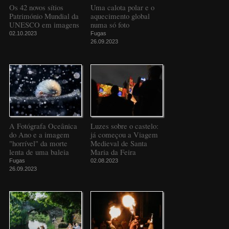
Os 42 novos sítios
Uma calota polar e o
Património Mundial da
aquecimento global
UNESCO em imagens
numa só foto
02.10.2023
Fugas
26.09.2023
A Fotógrafa Oceânica
Luzes sobre o castelo:
do Ano e a imagem
já começou a Viagem
"horrível" da morte
Medieval de Santa
lenta de uma baleia
Maria da Feira
Fugas
02.08.2023
26.09.2023