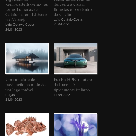
<em>castells</em>: as
Terceira a cruzar
torres humanas da
florestas e por dentro
Catalunha em Lisboa e
do vulcão
no Alentejo
Luís Octávio Costa
26.04.2023
Luís Octávio Costa
26.04.2023
Um santuário de
Pu+Ra HPE, o futuro
meditação no meio de
da Lancia é
um lago imóvel
tipicamente italiano
Fugas
14.04.2023
18.04.2023