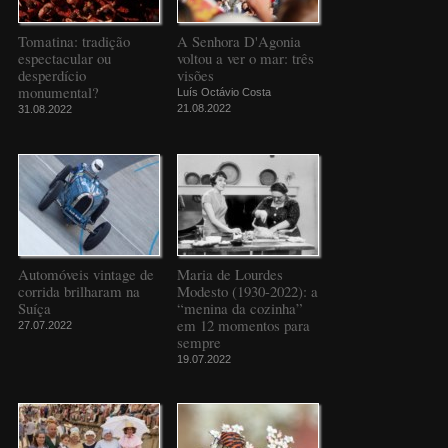
Tomatina: tradição
A Senhora D'Agonia
espectacular ou
voltou a ver o mar: três
desperdício
visões
monumental?
Luís Octávio Costa
21.08.2022
31.08.2022
Automóveis vintage de
Maria de Lourdes
corrida brilharam na
Modesto (1930-2022): a
Suíça
“menina da cozinha”
em 12 momentos para
27.07.2022
sempre
19.07.2022