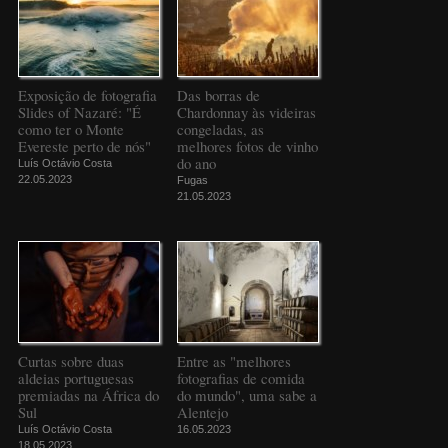
Exposição de fotografia
Das borras de
Slides of Nazaré: "É
Chardonnay às videiras
como ter o Monte
congeladas, as
Evereste perto de nós"
melhores fotos de vinho
do ano
Luís Octávio Costa
22.05.2023
Fugas
21.05.2023
Curtas sobre duas
Entre as "melhores
aldeias portuguesas
fotografias de comida
premiadas na África do
do mundo", uma sabe a
Sul
Alentejo
Luís Octávio Costa
16.05.2023
18.05.2023