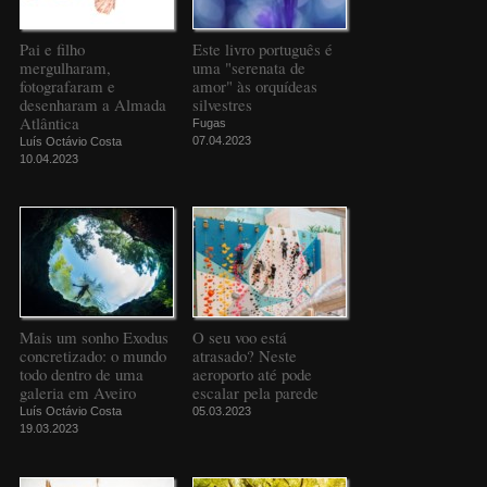
Pai e filho
Este livro português é
mergulharam,
uma "serenata de
fotografaram e
amor" às orquídeas
desenharam a Almada
silvestres
Atlântica
Fugas
07.04.2023
Luís Octávio Costa
10.04.2023
Mais um sonho Exodus
O seu voo está
concretizado: o mundo
atrasado? Neste
todo dentro de uma
aeroporto até pode
galeria em Aveiro
escalar pela parede
Luís Octávio Costa
05.03.2023
19.03.2023