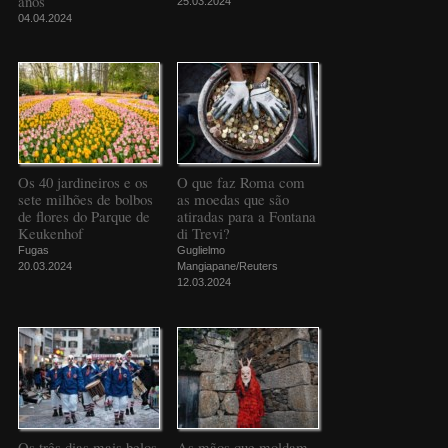
anos
25.03.2024
04.04.2024
Os 40 jardineiros e os
O que faz Roma com
sete milhões de bolbos
as moedas que são
de flores do Parque de
atiradas para a Fontana
Keukenhof
di Trevi?
Fugas
Guglielmo
20.03.2024
Mangiapane/Reuters
12.03.2024
Os três dias mais belos
As mãos que moldam