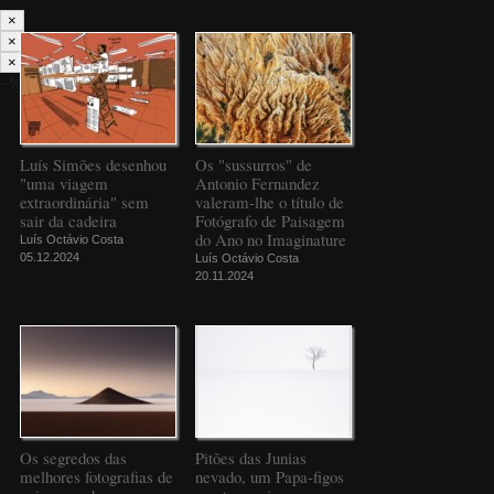
×
×
×
--%>
Luís Simões desenhou
Os "sussurros" de
"uma viagem
Antonio Fernandez
extraordinária" sem
valeram-lhe o título de
sair da cadeira
Fotógrafo de Paisagem
do Ano no Imaginature
Luís Octávio Costa
05.12.2024
Luís Octávio Costa
20.11.2024
Os segredos das
Pitões das Junias
melhores fotografias de
nevado, um Papa-figos