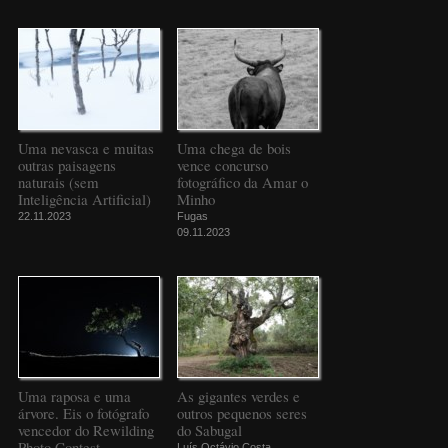
Uma nevasca e muitas
Uma chega de bois
outras paisagens
vence concurso
naturais (sem
fotográfico da Amar o
Inteligência Artificial)
Minho
22.11.2023
Fugas
09.11.2023
Uma raposa e uma
As gigantes verdes e
árvore. Eis o fotógrafo
outros pequenos seres
vencedor do Rewilding
do Sabugal
Photo Contest
Luís Octávio Costa