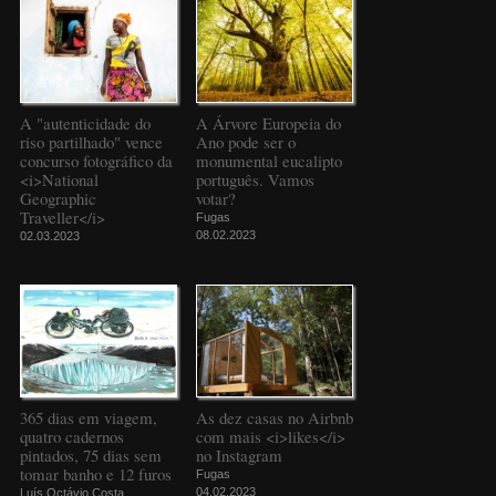
A "autenticidade do
A Árvore Europeia do
riso partilhado" vence
Ano pode ser o
concurso fotográfico da
monumental eucalipto
<i>National
português. Vamos
Geographic
votar?
Traveller</i>
Fugas
08.02.2023
02.03.2023
365 dias em viagem,
As dez casas no Airbnb
quatro cadernos
com mais <i>likes</i>
pintados, 75 dias sem
no Instagram
tomar banho e 12 furos
Fugas
04.02.2023
Luís Octávio Costa