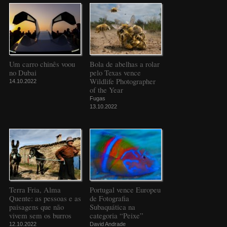
Um carro chinês voou
Bola de abelhas a rolar
no Dubai
pelo Texas vence
Wildlife Photographer
14.10.2022
of the Year
Fugas
13.10.2022
Terra Fria, Alma
Portugal vence Europeu
Quente: as pessoas e as
de Fotografia
paisagens que não
Subaquática na
vivem sem os burros
categoria “Peixe”
12.10.2022
David Andrade