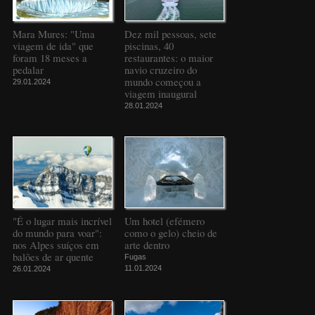
Mara Mures: "Uma
Dez mil pessoas, sete
viagem de ida" que
piscinas, 40
foram 18 meses a
restaurantes: o maior
pedalar
navio cruzeiro do
mundo começou a
29.01.2024
viagem inaugural
28.01.2024
"É o lugar mais incrível
Um hotel (efémero
do mundo para voar":
como o gelo) cheio de
nos Alpes suíços em
arte dentro
balões de ar quente
Fugas
11.01.2024
26.01.2024