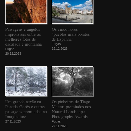
Paisagens e ângulos
Os cinco novos
improváveis entre as
"pueblos mais bonitos
melhores fotos de
de Espanha"
escalada e montanha
Fugas
19.12.2023
Fugas
20.12.2023
Um grande nevão na
Os pinheiros de Tiago
Peneda-Gerês e outras
Mateus premiados nos
paisagens premiadas no
Natural Landscape
Imaginature
Photography Awards
27.11.2023
Fugas
27.11.2023