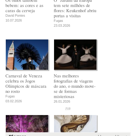
Os olhos também
O "Jardim da Europa"
bebem: as cores e as
tem sete milhões de
caras da cerveja
flores: Keukenhof abriu
portas a visitas
David Pontes
10.07.2026
Fugas
23.03.2026
Carnaval de Veneza
Nas melhores
celebra os Jogos
fotografias de viagens
Olímpicos de máscara
do ano, o mundo move-
no rosto
se de formas
misteriosas
Fugas
03.02.2026
26.01.2026
PUB
PUB
PUB