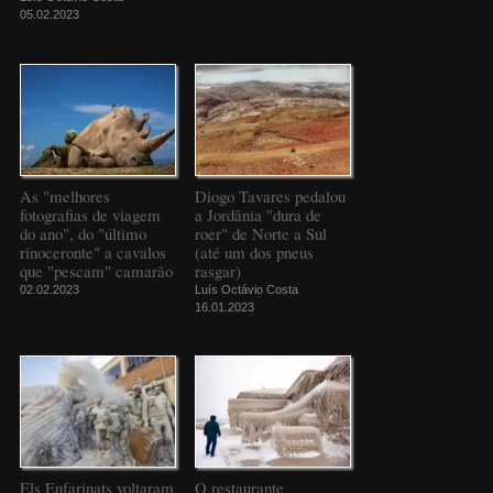
05.02.2023
As "melhores
Diogo Tavares pedalou
fotografias de viagem
a Jordânia "dura de
do ano", do "último
roer" de Norte a Sul
rinoceronte" a cavalos
(até um dos pneus
que "pescam" camarão
rasgar)
02.02.2023
Luís Octávio Costa
16.01.2023
Els Enfarinats voltaram
O restaurante