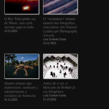
O Rio Tinto podia ser
O "verdadeiro" mundo
de Marte, mas está
natural nas fotografias
mesmo aqui ao lado
vencedoras dos Natural
Landscape Photography
15.11.2022
Awards
Luís Octávio Costa
15.11.2022
Quatro artistas que
Antes de o ser, o
exploraram, sentiram e
Mercado do Bolhão já
interpretaram o
era fotogénico
território do Naturcôa
Luís Octávio Costa
21.10.2022
01.11.2022