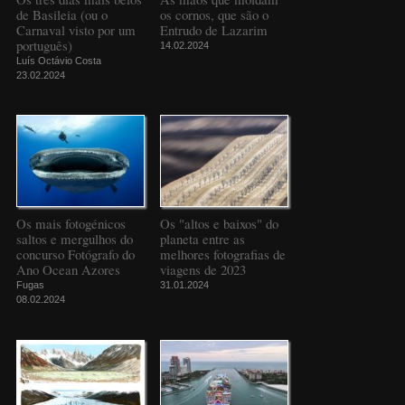
de Basileia (ou o
os cornos, que são o
Carnaval visto por um
Entrudo de Lazarim
português)
14.02.2024
Luís Octávio Costa
23.02.2024
Os mais fotogénicos
Os "altos e baixos" do
saltos e mergulhos do
planeta entre as
concurso Fotógrafo do
melhores fotografias de
Ano Ocean Azores
viagens de 2023
Fugas
31.01.2024
08.02.2024