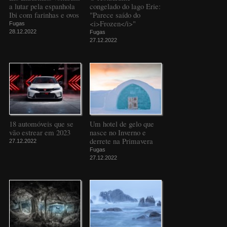
a lutar pela espanhola
congelado do lago Erie:
Ibi com farinhas e ovos
"Parece saído do
<i>Frozen</i>"
Fugas
28.12.2022
Fugas
27.12.2022
18 automóveis que se
Um hotel de gelo que
vão estrear em 2023
nasce no Inverno e
derrete na Primavera
27.12.2022
Fugas
27.12.2022