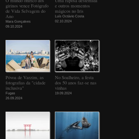
O mundo onírico dos
Uma raposa destemida
girinos vence Fotógrafo
e outros momentos
de Vida Selvagem do
mágicos no Iris
Ano
Luís Octávio Costa
02.10.2024
Mara Gonçalves
09.10.2024
Póvoa de Varzim, as
No Soalheiro, a festa
fotografias da "cidade
dos 50 anos faz-se nas
inclusiva"
vinhas
Fugas
19.09.2024
26.09.2024