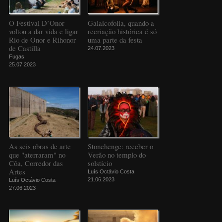
O Festival D’Onor
Galaicofolia, quando a
voltou a dar vida e ligar
recriação histórica é só
Rio de Onor e Rihonor
uma parte da festa
de Castilla
24.07.2023
Fugas
25.07.2023
As seis obras de arte
Stonehenge: receber o
que "aterraram" no
Verão no templo do
Côa, Corredor das
solstício
Artes
Luís Octávio Costa
21.06.2023
Luís Octávio Costa
27.06.2023