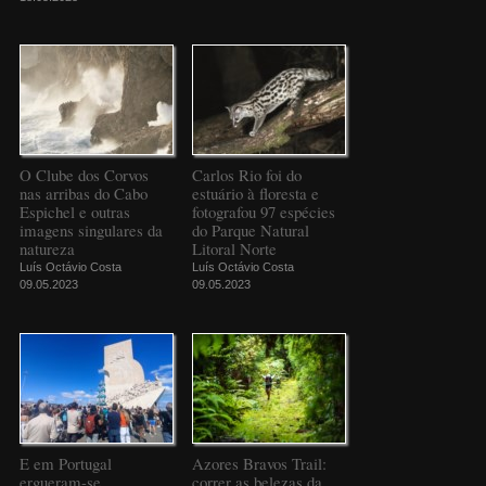
O Clube dos Corvos
Carlos Rio foi do
nas arribas do Cabo
estuário à floresta e
Espichel e outras
fotografou 97 espécies
imagens singulares da
do Parque Natural
natureza
Litoral Norte
Luís Octávio Costa
Luís Octávio Costa
09.05.2023
09.05.2023
E em Portugal
Azores Bravos Trail:
ergueram-se
correr as belezas da