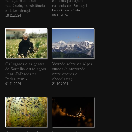
paisagem do ano:
e outras paisagens
paciência, persistência
naturais de Portugal
e determinação
Luís Octávio Costa
08.11.2024
19.11.2024
Os lugares e as gentes
Voando sobre os Alpes
de Sortelha estão agora
suíços (e aterrando
<em>Talhados na
entre queijos e
Pedra</em>
chocolates)
01.11.2024
21.10.2024