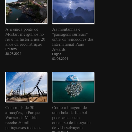
A icónica ponte de
As montanhas e
Mostar: mergulhos no
"paisagens surreais"
rio e na história nos 20
entre os vencedores dos
anos da reconstrução
International Pano
Awards
Reuters
30.07.2024
Fugas
01.06.2024
Com mais de 30
Como a imagem de
atracções, o Parque
uma bola de futebol
Warner de Madrid
pode vencer um
recebe 50 mil
concurso de fotografia
portugueses todos os
de vida selvagem