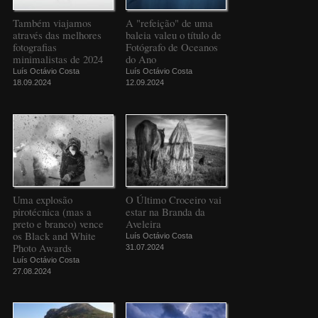
Também viajamos
A "refeição" de uma
através das melhores
baleia valeu o título de
fotografias
Fotógrafo de Oceanos
minimalistas de 2024
do Ano
Luís Octávio Costa
Luís Octávio Costa
18.09.2024
12.09.2024
Uma explosão
O Último Croceiro vai
pirotécnica (mas a
estar na Branda da
preto e branco) vence
Aveleira
os Black and White
Luís Octávio Costa
Photo Awards
31.07.2024
Luís Octávio Costa
27.08.2024