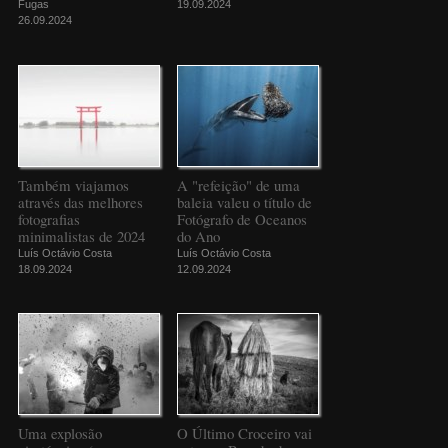
Fugas
19.09.2024
26.09.2024
Também viajamos
A "refeição" de uma
através das melhores
baleia valeu o título de
fotografias
Fotógrafo de Oceanos
minimalistas de 2024
do Ano
Luís Octávio Costa
Luís Octávio Costa
18.09.2024
12.09.2024
Uma explosão
O Último Croceiro vai