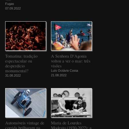
Fugas
07.09.2022
Tomatina: tradição
A Senhora D'Agonia
espectacular ou
voltou a ver o mar: três
desperdício
visões
monumental?
Luís Octávio Costa
21.08.2022
31.08.2022
Automóveis vintage de
Maria de Lourdes
corrida brilharam na
Modesto (1930-2022): a