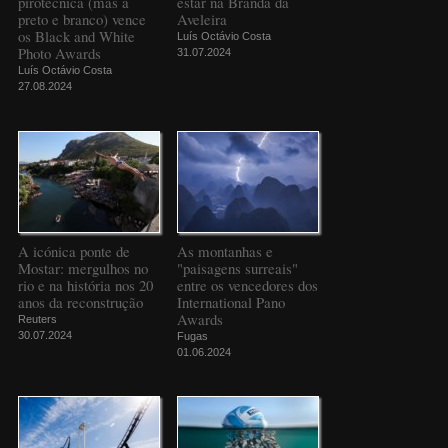
pirotécnica (mas a
estar na Branda da
preto e branco) vence
Aveleira
os Black and White
Luís Octávio Costa
Photo Awards
31.07.2024
Luís Octávio Costa
27.08.2024
A icónica ponte de
As montanhas e
Mostar: mergulhos no
"paisagens surreais"
rio e na história nos 20
entre os vencedores dos
anos da reconstrução
International Pano
Awards
Reuters
30.07.2024
Fugas
01.06.2024