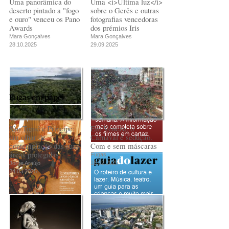
Uma panorâmica do
Uma <i>Última luz</i>
deserto pintado a "fogo
sobre o Gerês e outras
e ouro" venceu os Pano
fotografias vencedoras
Awards
dos prémios Iris
Mara Gonçalves
Mara Gonçalves
28.10.2025
29.09.2025
Fugas em papel
São Tomé e Príncipe:
Em Veneza, o
um olhar de
Carnaval é sedução.
contemplação das suas
Com e sem máscaras
áreas protegidas
Fugas
18.02.2025
Jorge Araújo
24.03.2025
PUB