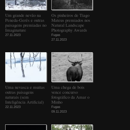
Um grande nevão na
Os pinheiros de Tiago
Peneda-Gerês e outras
Mateus premiados nos
paisagens premiadas no
Natural Landscape
Imaginature
Photography Awards
27.11.2023
Fugas
27.11.2023
Uma nevasca e muitas
Uma chega de bois
outras paisagens
vence concurso
naturais (sem
fotográfico da Amar o
Inteligência Artificial)
Minho
22.11.2023
Fugas
09.11.2023