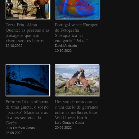
Terra Fria, Alma
Portugal vence Europeu
Quente: as pessoas e as
de Fotografia
paisagens que não
Subaquática na
vivem sem os burros
categoria “Peixe”
12.10.2022
David Andrade
10.10.2022
Prémios Iris: a silhueta
Um voo de uma coruja
de uma gineta, o sol no
e um duelo de garranos
"paraíso" Madeira e as
entre as melhores fotos
árvores secretas do
Wiki Loves Earth
Gerês
Luís Octávio Costa
20.09.2022
Luís Octávio Costa
26.09.2022