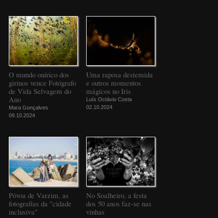
O mundo onírico dos
Uma raposa destemida
girinos vence Fotógrafo
e outros momentos
de Vida Selvagem do
mágicos no Iris
Ano
Luís Octávio Costa
02.10.2024
Mara Gonçalves
09.10.2024
Póvoa de Varzim, as
No Soalheiro, a festa
fotografias da "cidade
dos 50 anos faz-se nas
inclusiva"
vinhas