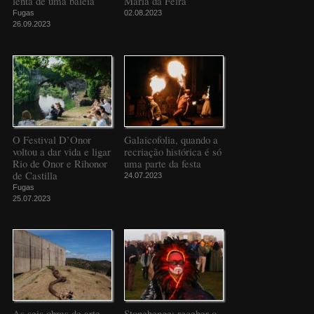
lenta de uma baleia
Maria da Feira
Fugas
02.08.2023
26.09.2023
O Festival D’Onor
Galaicofolia, quando a
voltou a dar vida e ligar
recriação histórica é só
Rio de Onor e Rihonor
uma parte da festa
de Castilla
24.07.2023
Fugas
25.07.2023
As seis obras de arte
Stonehenge: receber o