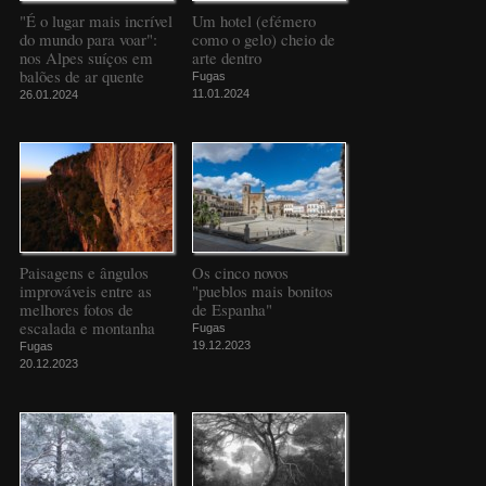
"É o lugar mais incrível
Um hotel (efémero
do mundo para voar":
como o gelo) cheio de
nos Alpes suíços em
arte dentro
balões de ar quente
Fugas
11.01.2024
26.01.2024
Paisagens e ângulos
Os cinco novos
improváveis entre as
"pueblos mais bonitos
melhores fotos de
de Espanha"
escalada e montanha
Fugas
19.12.2023
Fugas
20.12.2023