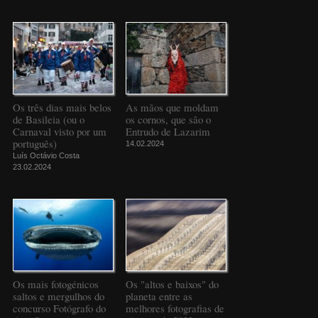
Os três dias mais belos
As mãos que moldam
de Basileia (ou o
os cornos, que são o
Carnaval visto por um
Entrudo de Lazarim
português)
14.02.2024
Luís Octávio Costa
23.02.2024
Os mais fotogénicos
Os "altos e baixos" do
saltos e mergulhos do
planeta entre as
concurso Fotógrafo do
melhores fotografias de