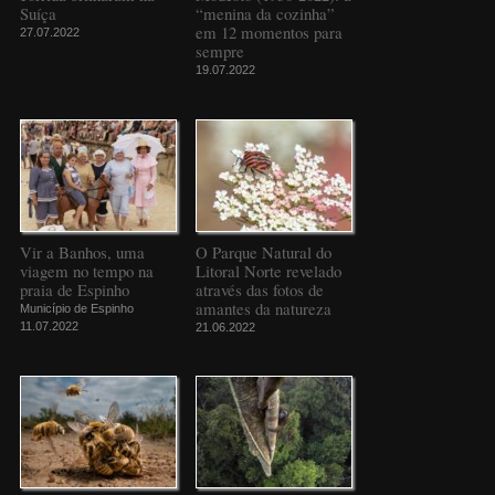
Suíça
“menina da cozinha”
em 12 momentos para
27.07.2022
sempre
19.07.2022
Vir a Banhos, uma
O Parque Natural do
viagem no tempo na
Litoral Norte revelado
praia de Espinho
através das fotos de
amantes da natureza
Município de Espinho
11.07.2022
21.06.2022