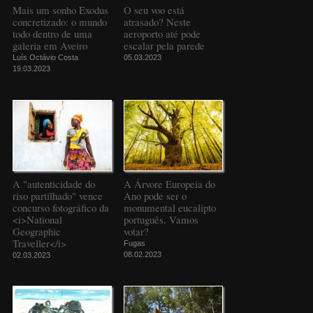
Mais um sonho Exodus
O seu voo está
concretizado: o mundo
atrasado? Neste
todo dentro de uma
aeroporto até pode
galeria em Aveiro
escalar pela parede
Luís Octávio Costa
05.03.2023
19.03.2023
A "autenticidade do
A Árvore Europeia do
riso partilhado" vence
Ano pode ser o
concurso fotográfico da
monumental eucalipto
<i>National
português. Vamos
Geographic
votar?
Traveller</i>
Fugas
08.02.2023
02.03.2023