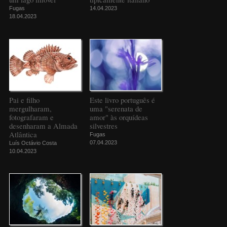
Fugas
14.04.2023
18.04.2023
Pai e filho
Este livro português é
mergulharam,
uma "serenata de
fotografaram e
amor" às orquídeas
desenharam a Almada
silvestres
Atlântica
Fugas
07.04.2023
Luís Octávio Costa
10.04.2023