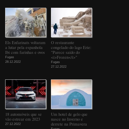
Els Enfarinats voltaram
O restaurante
a lutar pela espanhola
congelado do lago Erie:
Ibi com farinhas e ovos
"Parece saído do
<i>Frozen</i>"
Fugas
28.12.2022
Fugas
27.12.2022
18 automóveis que se
Um hotel de gelo que
vão estrear em 2023
nasce no Inverno e
derrete na Primavera
27.12.2022
Fugas