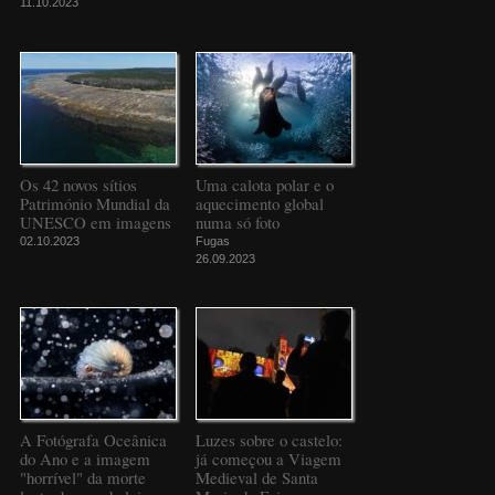
11.10.2023
Os 42 novos sítios
Uma calota polar e o
Património Mundial da
aquecimento global
UNESCO em imagens
numa só foto
02.10.2023
Fugas
26.09.2023
A Fotógrafa Oceânica
Luzes sobre o castelo:
do Ano e a imagem
já começou a Viagem
"horrível" da morte
Medieval de Santa