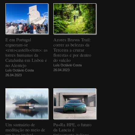
E em Portugal
Azores Bravos Trail:
ergueram-se
correr as belezas da
<em>castells</em>: as
Terceira a cruzar
torres humanas da
florestas e por dentro
Catalunha em Lisboa e
do vulcão
no Alentejo
Luís Octávio Costa
26.04.2023
Luís Octávio Costa
26.04.2023
Um santuário de
Pu+Ra HPE, o futuro
meditação no meio de
da Lancia é
um lago imóvel
tipicamente italiano