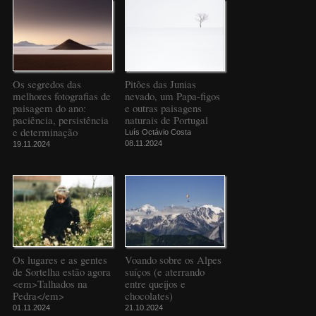
Os segredos das
Pitões das Junias
melhores fotografias de
nevado, um Papa-figos
paisagem do ano:
e outras paisagens
paciência, persistência
naturais de Portugal
e determinação
Luís Octávio Costa
08.11.2024
19.11.2024
Os lugares e as gentes
Voando sobre os Alpes
de Sortelha estão agora
suíços (e aterrando
<em>Talhados na
entre queijos e
Pedra</em>
chocolates)
01.11.2024
21.10.2024