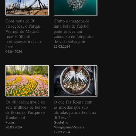
Com mais de 30
Como a imagem de
atracções, o Parque
uma bola de futebol
Warner de Madrid
pode vencer um
recebe 50 mil
concurso de fotografia
portugueses todos os
de vida selvagem
anos
25.03.2024
04.04.2024
Os 40 jardineiros e os
O que faz Roma com
sete milhões de bolbos
as moedas que são
de flores do Parque de
atiradas para a Fontana
Keukenhof
di Trevi?
Fugas
Guglielmo
20.03.2024
Mangiapane/Reuters
12.03.2024