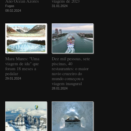
Ano Ocean Azores
viagens de 2023
Fugas
31.01.2024
08.02.2024
Mara Mures: "Uma
Dez mil pessoas, sete
viagem de ida" que
piscinas, 40
foram 18 meses a
restaurantes: o maior
pedalar
navio cruzeiro do
mundo começou a
29.01.2024
viagem inaugural
28.01.2024