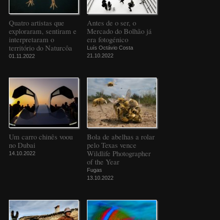
Quatro artistas que
Antes de o ser, o
exploraram, sentiram e
Mercado do Bolhão já
interpretaram o
era fotogénico
território do Naturcôa
Luís Octávio Costa
21.10.2022
01.11.2022
Um carro chinês voou
Bola de abelhas a rolar
no Dubai
pelo Texas vence
Wildlife Photographer
14.10.2022
of the Year
Fugas
13.10.2022