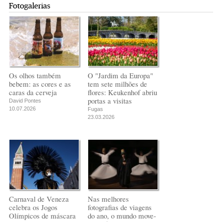
Fotogalerias
Os olhos também
O "Jardim da Europa"
bebem: as cores e as
tem sete milhões de
caras da cerveja
flores: Keukenhof abriu
portas a visitas
David Pontes
10.07.2026
Fugas
23.03.2026
Carnaval de Veneza
Nas melhores
celebra os Jogos
fotografias de viagens
Olímpicos de máscara
do ano, o mundo move-