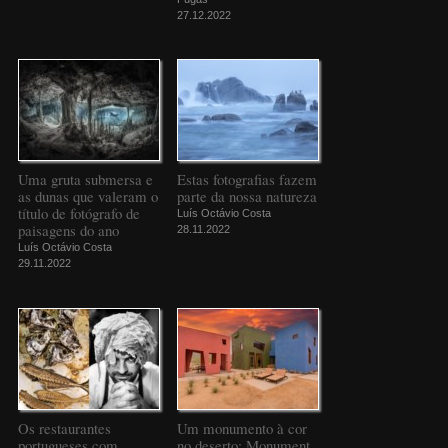
27.12.2022
Uma gruta submersa e
Estas fotografias fazem
as dunas que valeram o
parte da nossa natureza
título de fotógrafo de
Luís Octávio Costa
paisagens do ano
28.11.2022
Luís Octávio Costa
29.11.2022
Os restaurantes
Um monumento à cor
portugueses com
no deserto: Monument