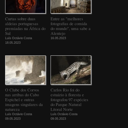
Curtas sobre duas
Entre as "melhores
aldeias portuguesas
fotografias de comida
premiadas na África do
do mundo", uma sabe a
Sul
Alentejo
Luís Octávio Costa
16.05.2023
18.05.2023
O Clube dos Corvos
Carlos Rio foi do
nas arribas do Cabo
estuário à floresta e
Espichel e outras
fotografou 97 espécies
imagens singulares da
do Parque Natural
natureza
Litoral Norte
Luís Octávio Costa
Luís Octávio Costa
09.05.2023
09.05.2023