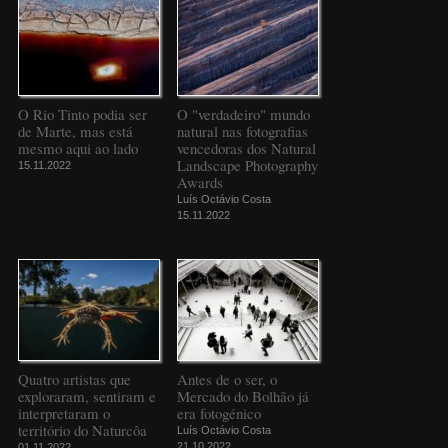
O Rio Tinto podia ser
O "verdadeiro" mundo
de Marte, mas está
natural nas fotografias
mesmo aqui ao lado
vencedoras dos Natural
Landscape Photography
15.11.2022
Awards
Luís Octávio Costa
15.11.2022
Quatro artistas que
Antes de o ser, o
exploraram, sentiram e
Mercado do Bolhão já
interpretaram o
era fotogénico
território do Naturcôa
Luís Octávio Costa
21.10.2022
01.11.2022