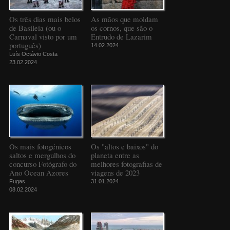
Os três dias mais belos
As mãos que moldam
de Basileia (ou o
os cornos, que são o
Carnaval visto por um
Entrudo de Lazarim
português)
14.02.2024
Luís Octávio Costa
23.02.2024
Os mais fotogénicos
Os "altos e baixos" do
saltos e mergulhos do
planeta entre as
concurso Fotógrafo do
melhores fotografias de
Ano Ocean Azores
viagens de 2023
Fugas
31.01.2024
08.02.2024