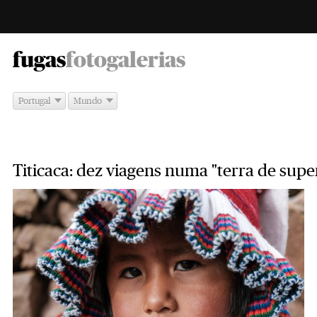
-
fugas
fotogalerias
Portugal
Mundo
Titicaca: dez viagens numa "terra de super