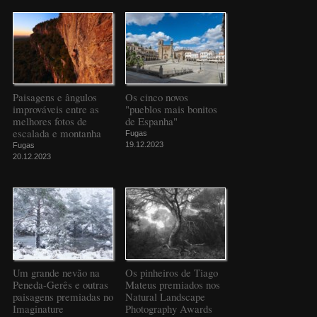
Paisagens e ângulos
Os cinco novos
improváveis entre as
"pueblos mais bonitos
melhores fotos de
de Espanha"
escalada e montanha
Fugas
19.12.2023
Fugas
20.12.2023
Um grande nevão na
Os pinheiros de Tiago
Peneda-Gerês e outras
Mateus premiados nos
paisagens premiadas no
Natural Landscape
Imaginature
Photography Awards