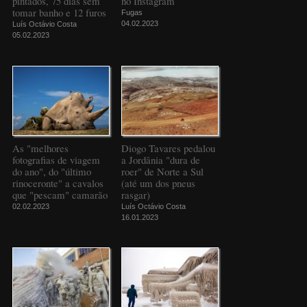
pintados, 75 dias sem
no Instagram
tomar banho e 12 furos
Fugas
04.02.2023
Luís Octávio Costa
05.02.2023
As "melhores
Diogo Tavares pedalou
fotografias de viagem
a Jordânia "dura de
do ano", do "último
roer" de Norte a Sul
rinoceronte" a cavalos
(até um dos pneus
que "pescam" camarão
rasgar)
02.02.2023
Luís Octávio Costa
16.01.2023