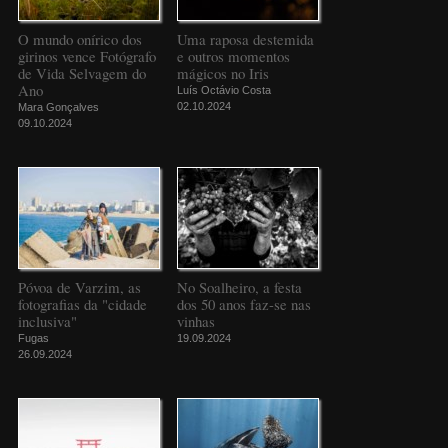
O mundo onírico dos
Uma raposa destemida
girinos vence Fotógrafo
e outros momentos
de Vida Selvagem do
mágicos no Iris
Ano
Luís Octávio Costa
02.10.2024
Mara Gonçalves
09.10.2024
Póvoa de Varzim, as
No Soalheiro, a festa
fotografias da "cidade
dos 50 anos faz-se nas
inclusiva"
vinhas
Fugas
19.09.2024
26.09.2024