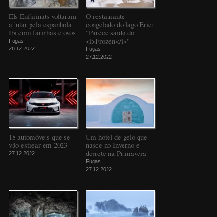
Els Enfarinats voltaram
O restaurante
a lutar pela espanhola
congelado do lago Erie:
Ibi com farinhas e ovos
"Parece saído do
<i>Frozen</i>"
Fugas
28.12.2022
Fugas
27.12.2022
18 automóveis que se
Um hotel de gelo que
vão estrear em 2023
nasce no Inverno e
derrete na Primavera
27.12.2022
Fugas
27.12.2022