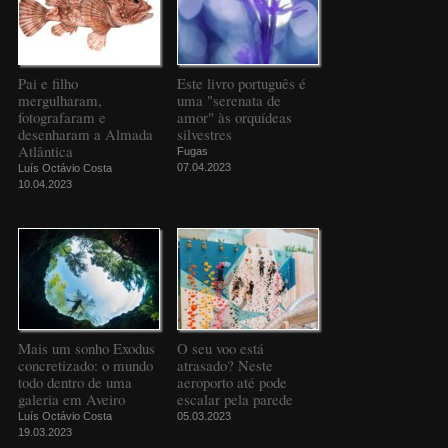
Pai e filho
Este livro português é
mergulharam,
uma "serenata de
fotografaram e
amor" às orquídeas
desenharam a Almada
silvestres
Atlântica
Fugas
07.04.2023
Luís Octávio Costa
10.04.2023
Mais um sonho Exodus
O seu voo está
concretizado: o mundo
atrasado? Neste
todo dentro de uma
aeroporto até pode
galeria em Aveiro
escalar pela parede
Luís Octávio Costa
05.03.2023
19.03.2023