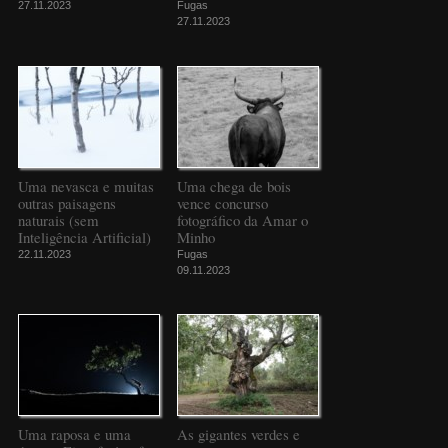
27.11.2023
Fugas
27.11.2023
Uma nevasca e muitas
Uma chega de bois
outras paisagens
vence concurso
naturais (sem
fotográfico da Amar o
Inteligência Artificial)
Minho
22.11.2023
Fugas
09.11.2023
Uma raposa e uma
As gigantes verdes e