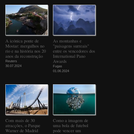
A icónica ponte de
As montanhas e
Mostar: mergulhos no
"paisagens surreais"
rio e na história nos 20
entre os vencedores dos
anos da reconstrução
International Pano
Awards
Reuters
30.07.2024
Fugas
01.06.2024
Com mais de 30
Como a imagem de
atracções, o Parque
uma bola de futebol
Warner de Madrid
pode vencer um