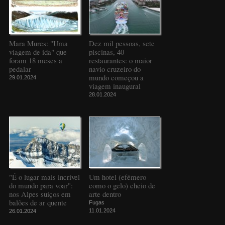
Mara Mures: "Uma
Dez mil pessoas, sete
viagem de ida" que
piscinas, 40
foram 18 meses a
restaurantes: o maior
pedalar
navio cruzeiro do
mundo começou a
29.01.2024
viagem inaugural
28.01.2024
"É o lugar mais incrível
Um hotel (efémero
do mundo para voar":
como o gelo) cheio de
nos Alpes suíços em
arte dentro
balões de ar quente
Fugas
11.01.2024
26.01.2024