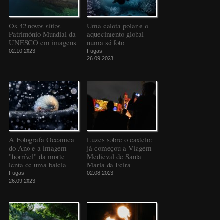
Os 42 novos sítios
Uma calota polar e o
Património Mundial da
aquecimento global
UNESCO em imagens
numa só foto
02.10.2023
Fugas
26.09.2023
A Fotógrafa Oceânica
Luzes sobre o castelo:
do Ano e a imagem
já começou a Viagem
"horrível" da morte
Medieval de Santa
lenta de uma baleia
Maria da Feira
Fugas
02.08.2023
26.09.2023