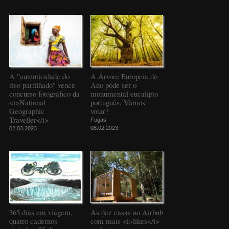
A "autenticidade do
A Árvore Europeia do
riso partilhado" vence
Ano pode ser o
concurso fotográfico da
monumental eucalipto
<i>National
português. Vamos
Geographic
votar?
Traveller</i>
Fugas
08.02.2023
02.03.2023
365 dias em viagem,
As dez casas no Airbnb
quatro cadernos
com mais <i>likes</i>