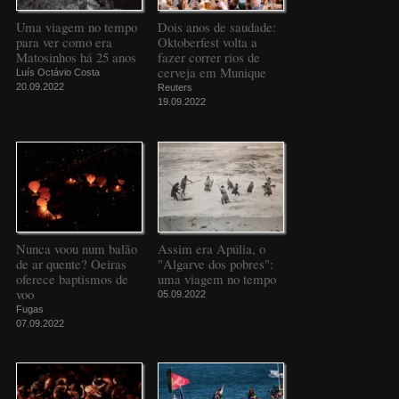
Uma viagem no tempo
Dois anos de saudade:
para ver como era
Oktoberfest volta a
Matosinhos há 25 anos
fazer correr rios de
cerveja em Munique
Luís Octávio Costa
20.09.2022
Reuters
19.09.2022
Nunca voou num balão
Assim era Apúlia, o
de ar quente? Oeiras
"Algarve dos pobres":
oferece baptismos de
uma viagem no tempo
voo
05.09.2022
Fugas
07.09.2022