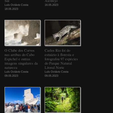
Sul
Alentejo
Luís Octávio Costa
16.05.2023
18.05.2023
O Clube dos Corvos
Carlos Rio foi do
nas arribas do Cabo
estuário à floresta e
Espichel e outras
fotografou 97 espécies
imagens singulares da
do Parque Natural
natureza
Litoral Norte
Luís Octávio Costa
Luís Octávio Costa
09.05.2023
09.05.2023