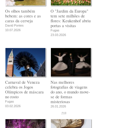
Os olhos também
O "Jardim da Europa"
bebem: as cores e as
tem sete milhões de
caras da cerveja
flores: Keukenhof abriu
portas a visitas
David Pontes
10.07.2026
Fugas
23.03.2026
Carnaval de Veneza
Nas melhores
celebra os Jogos
fotografias de viagens
Olímpicos de máscara
do ano, o mundo move-
no rosto
se de formas
misteriosas
Fugas
03.02.2026
26.01.2026
PUB
PUB