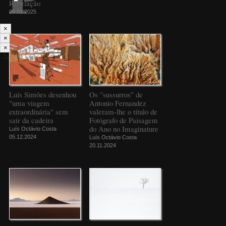
Revelação
29.01.2025
×
×
×
--%>
Luís Simões desenhou
Os "sussurros" de
"uma viagem
Antonio Fernandez
extraordinária" sem
valeram-lhe o título de
sair da cadeira
Fotógrafo de Paisagem
do Ano no Imaginature
Luís Octávio Costa
05.12.2024
Luís Octávio Costa
20.11.2024