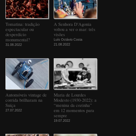
Tomatina: tradição
A Senhora D'Agonia
espectacular ou
voltou a ver o mar: três
desperdício
visões
monumental?
Luís Octávio Costa
21.08.2022
31.08.2022
Automóveis vintage de
Maria de Lourdes
corrida brilharam na
Modesto (1930-2022): a
Suíça
“menina da cozinha”
em 12 momentos para
27.07.2022
sempre
19.07.2022