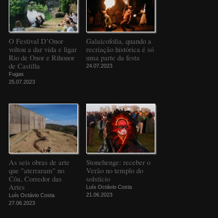
O Festival D’Onor
Galaicofolia, quando a
voltou a dar vida e ligar
recriação histórica é só
Rio de Onor e Rihonor
uma parte da festa
de Castilla
24.07.2023
Fugas
25.07.2023
As seis obras de arte
Stonehenge: receber o
que "aterraram" no
Verão no templo do
Côa, Corredor das
solstício
Artes
Luís Octávio Costa
21.06.2023
Luís Octávio Costa
27.06.2023