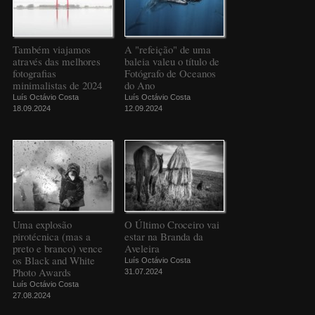
Também viajamos
A "refeição" de uma
através das melhores
baleia valeu o título de
fotografias
Fotógrafo de Oceanos
minimalistas de 2024
do Ano
Luís Octávio Costa
Luís Octávio Costa
18.09.2024
12.09.2024
Uma explosão
O Último Croceiro vai
pirotécnica (mas a
estar na Branda da
preto e branco) vence
Aveleira
os Black and White
Luís Octávio Costa
Photo Awards
31.07.2024
Luís Octávio Costa
27.08.2024