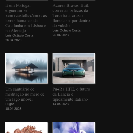
E em Portugal
Azores Bravos Trail:
ergueram-se
correr as belezas da
<em>castells</em>: as
Terceira a cruzar
torres humanas da
florestas e por dentro
Catalunha em Lisboa e
do vulcão
no Alentejo
Luís Octávio Costa
26.04.2023
Luís Octávio Costa
26.04.2023
Um santuário de
Pu+Ra HPE, o futuro
meditação no meio de
da Lancia é
um lago imóvel
tipicamente italiano
Fugas
14.04.2023
18.04.2023