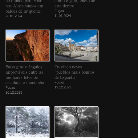
do mundo para voar":
como o gelo) cheio de
nos Alpes suíços em
arte dentro
balões de ar quente
Fugas
11.01.2024
26.01.2024
Paisagens e ângulos
Os cinco novos
improváveis entre as
"pueblos mais bonitos
melhores fotos de
de Espanha"
escalada e montanha
Fugas
19.12.2023
Fugas
20.12.2023