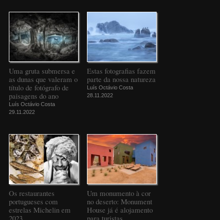
Uma gruta submersa e
Estas fotografias fazem
as dunas que valeram o
parte da nossa natureza
título de fotógrafo de
Luís Octávio Costa
paisagens do ano
28.11.2022
Luís Octávio Costa
29.11.2022
Os restaurantes
Um monumento à cor
portugueses com
no deserto: Monument
estrelas Michelin em
House já é alojamento
2023
para turistas