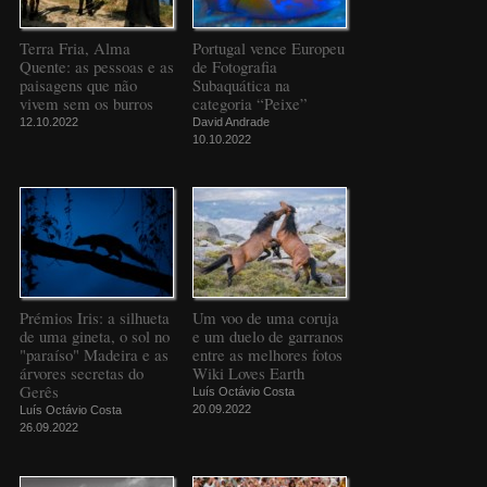
Terra Fria, Alma
Portugal vence Europeu
Quente: as pessoas e as
de Fotografia
paisagens que não
Subaquática na
vivem sem os burros
categoria “Peixe”
12.10.2022
David Andrade
10.10.2022
Prémios Iris: a silhueta
Um voo de uma coruja
de uma gineta, o sol no
e um duelo de garranos
"paraíso" Madeira e as
entre as melhores fotos
árvores secretas do
Wiki Loves Earth
Gerês
Luís Octávio Costa
20.09.2022
Luís Octávio Costa
26.09.2022