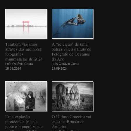
Também viajamos
A "refeição" de uma
através das melhores
baleia valeu o título de
fotografias
Fotógrafo de Oceanos
minimalistas de 2024
do Ano
Luís Octávio Costa
Luís Octávio Costa
18.09.2024
12.09.2024
Uma explosão
O Último Croceiro vai
pirotécnica (mas a
estar na Branda da
preto e branco) vence
Aveleira