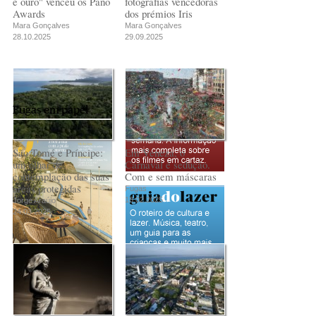
e ouro" venceu os Pano
fotografias vencedoras
Awards
dos prémios Iris
Mara Gonçalves
Mara Gonçalves
28.10.2025
29.09.2025
Fugas em papel
São Tomé e Príncipe:
Em Veneza, o
um olhar de
Carnaval é sedução.
contemplação das suas
Com e sem máscaras
áreas protegidas
Fugas
18.02.2025
Jorge Araújo
24.03.2025
PUB