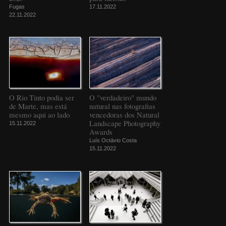
Fugas
17.11.2022
22.11.2022
O Rio Tinto podia ser
O "verdadeiro" mundo
de Marte, mas está
natural nas fotografias
mesmo aqui ao lado
vencedoras dos Natural
Landscape Photography
15.11.2022
Awards
Luís Octávio Costa
15.11.2022