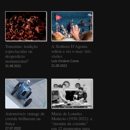
Tomatina: tradição
A Senhora D'Agonia
espectacular ou
voltou a ver o mar: três
desperdício
visões
monumental?
Luís Octávio Costa
21.08.2022
31.08.2022
Automóveis vintage de
Maria de Lourdes
corrida brilharam na
Modesto (1930-2022): a
Suíça
“menina da cozinha”
em 12 momentos para
27.07.2022