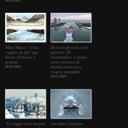
08.02.2024
Mara Mures: "Uma
Dez mil pessoas, sete
viagem de ida" que
piscinas, 40
foram 18 meses a
restaurantes: o maior
pedalar
navio cruzeiro do
mundo começou a
29.01.2024
viagem inaugural
28.01.2024
"É o lugar mais incrível
Um hotel (efémero