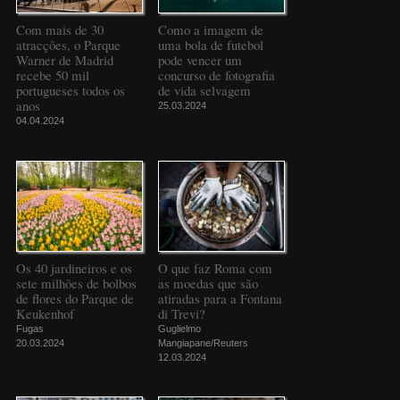
Com mais de 30
Como a imagem de
atracções, o Parque
uma bola de futebol
Warner de Madrid
pode vencer um
recebe 50 mil
concurso de fotografia
portugueses todos os
de vida selvagem
anos
25.03.2024
04.04.2024
Os 40 jardineiros e os
O que faz Roma com
sete milhões de bolbos
as moedas que são
de flores do Parque de
atiradas para a Fontana
Keukenhof
di Trevi?
Fugas
Guglielmo
20.03.2024
Mangiapane/Reuters
12.03.2024