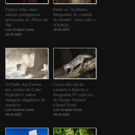
Curtas sobre duas
Entre as "melhores
aldeias portuguesas
fotografias de comida
premiadas na África do
do mundo", uma sabe a
Sul
Alentejo
Luís Octávio Costa
16.05.2023
18.05.2023
O Clube dos Corvos
Carlos Rio foi do
nas arribas do Cabo
estuário à floresta e
Espichel e outras
fotografou 97 espécies
imagens singulares da
do Parque Natural
natureza
Litoral Norte
Luís Octávio Costa
Luís Octávio Costa
09.05.2023
09.05.2023