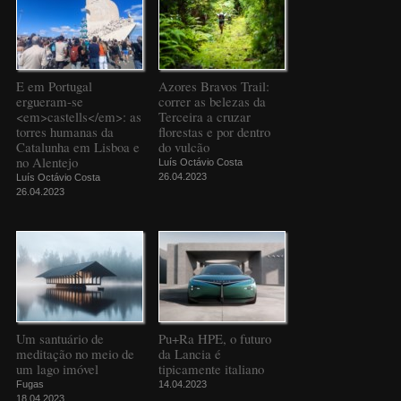
E em Portugal
Azores Bravos Trail:
ergueram-se
correr as belezas da
<em>castells</em>: as
Terceira a cruzar
torres humanas da
florestas e por dentro
Catalunha em Lisboa e
do vulcão
no Alentejo
Luís Octávio Costa
26.04.2023
Luís Octávio Costa
26.04.2023
Um santuário de
Pu+Ra HPE, o futuro
meditação no meio de
da Lancia é
um lago imóvel
tipicamente italiano
Fugas
14.04.2023
18.04.2023