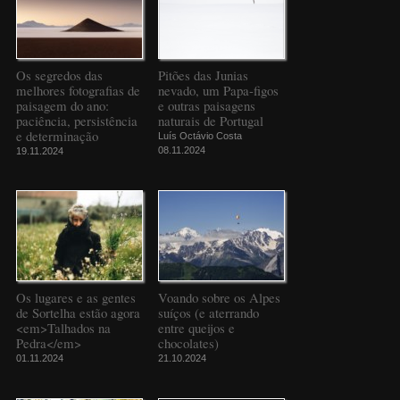
Os segredos das
Pitões das Junias
melhores fotografias de
nevado, um Papa-figos
paisagem do ano:
e outras paisagens
paciência, persistência
naturais de Portugal
e determinação
Luís Octávio Costa
08.11.2024
19.11.2024
Os lugares e as gentes
Voando sobre os Alpes
de Sortelha estão agora
suíços (e aterrando
<em>Talhados na
entre queijos e
Pedra</em>
chocolates)
01.11.2024
21.10.2024