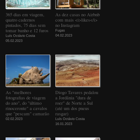
365 dias em viagem,
As dez casas no Airbnb
quatro cadernos
com mais <i>likes</i>
pintados, 75 dias sem
no Instagram
tomar banho e 12 furos
Fugas
04.02.2023
Luís Octávio Costa
05.02.2023
As "melhores
Diogo Tavares pedalou
fotografias de viagem
a Jordânia "dura de
do ano", do "último
roer" de Norte a Sul
rinoceronte" a cavalos
(até um dos pneus
que "pescam" camarão
rasgar)
02.02.2023
Luís Octávio Costa
16.01.2023