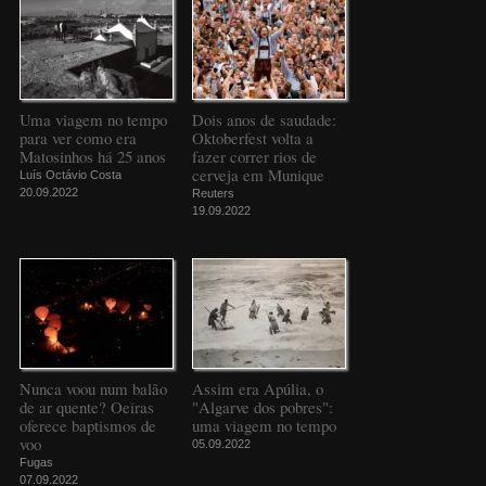
Uma viagem no tempo
Dois anos de saudade:
para ver como era
Oktoberfest volta a
Matosinhos há 25 anos
fazer correr rios de
cerveja em Munique
Luís Octávio Costa
20.09.2022
Reuters
19.09.2022
Nunca voou num balão
Assim era Apúlia, o
de ar quente? Oeiras
"Algarve dos pobres":
oferece baptismos de
uma viagem no tempo
voo
05.09.2022
Fugas
07.09.2022