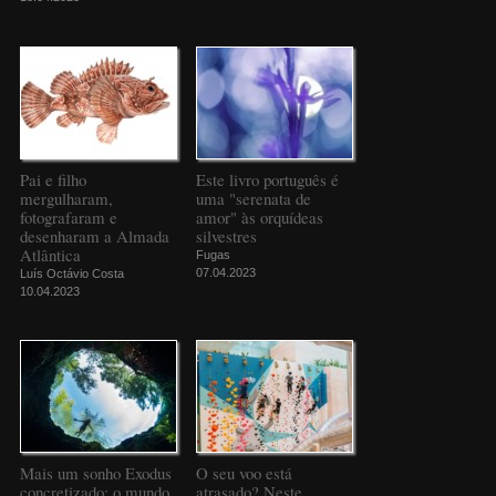
Pai e filho
Este livro português é
mergulharam,
uma "serenata de
fotografaram e
amor" às orquídeas
desenharam a Almada
silvestres
Atlântica
Fugas
07.04.2023
Luís Octávio Costa
10.04.2023
Mais um sonho Exodus
O seu voo está
concretizado: o mundo
atrasado? Neste