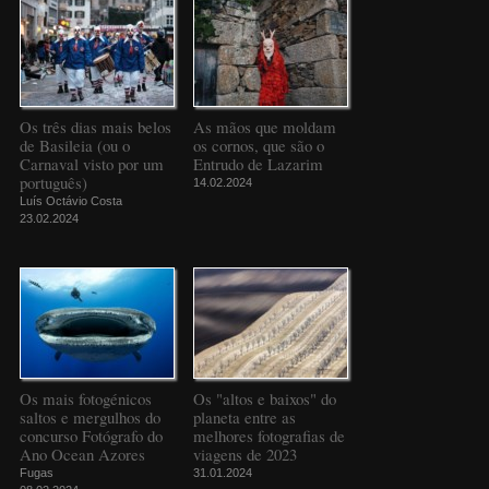
Os três dias mais belos
As mãos que moldam
de Basileia (ou o
os cornos, que são o
Carnaval visto por um
Entrudo de Lazarim
português)
14.02.2024
Luís Octávio Costa
23.02.2024
Os mais fotogénicos
Os "altos e baixos" do
saltos e mergulhos do
planeta entre as
concurso Fotógrafo do
melhores fotografias de
Ano Ocean Azores
viagens de 2023
Fugas
31.01.2024