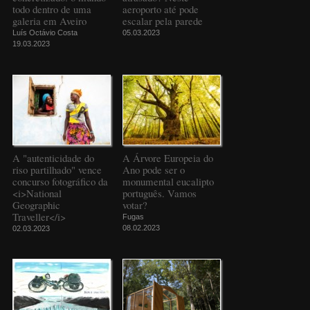
todo dentro de uma
aeroporto até pode
galeria em Aveiro
escalar pela parede
Luís Octávio Costa
05.03.2023
19.03.2023
A "autenticidade do
A Árvore Europeia do
riso partilhado" vence
Ano pode ser o
concurso fotográfico da
monumental eucalipto
<i>National
português. Vamos
Geographic
votar?
Traveller</i>
Fugas
08.02.2023
02.03.2023