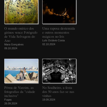
O mundo onírico dos
Uma raposa destemida
girinos vence Fotógrafo
e outros momentos
de Vida Selvagem do
mágicos no Iris
Ano
Luís Octávio Costa
02.10.2024
Mara Gonçalves
09.10.2024
Póvoa de Varzim, as
No Soalheiro, a festa
fotografias da "cidade
dos 50 anos faz-se nas
inclusiva"
vinhas
Fugas
19.09.2024
26.09.2024