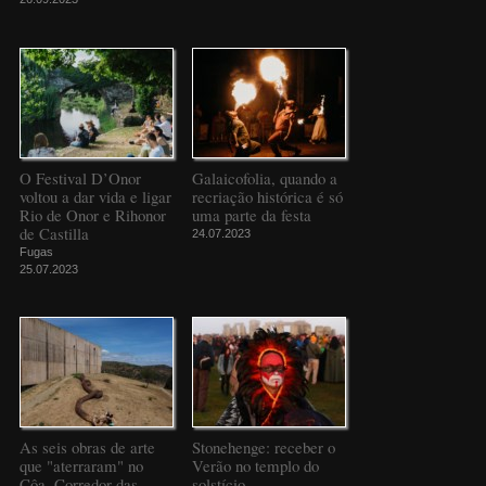
O Festival D’Onor
Galaicofolia, quando a
voltou a dar vida e ligar
recriação histórica é só
Rio de Onor e Rihonor
uma parte da festa
de Castilla
24.07.2023
Fugas
25.07.2023
As seis obras de arte
Stonehenge: receber o
que "aterraram" no
Verão no templo do
Côa, Corredor das
solstício