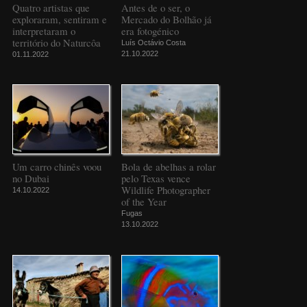
Quatro artistas que
Antes de o ser, o
exploraram, sentiram e
Mercado do Bolhão já
interpretaram o
era fotogénico
território do Naturcôa
Luís Octávio Costa
21.10.2022
01.11.2022
Um carro chinês voou
Bola de abelhas a rolar
no Dubai
pelo Texas vence
Wildlife Photographer
14.10.2022
of the Year
Fugas
13.10.2022