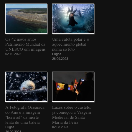
Os 42 novos sítios
Uma calota polar e o
Património Mundial da
aquecimento global
UNESCO em imagens
numa só foto
02.10.2023
Fugas
26.09.2023
A Fotógrafa Oceânica
Luzes sobre o castelo:
do Ano e a imagem
já começou a Viagem
"horrível" da morte
Medieval de Santa
lenta de uma baleia
Maria da Feira
Fugas
02.08.2023
26.09.2023