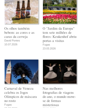
Os olhos também
O "Jardim da Europa"
bebem: as cores e as
tem sete milhões de
caras da cerveja
flores: Keukenhof abriu
portas a visitas
David Pontes
10.07.2026
Fugas
23.03.2026
Carnaval de Veneza
Nas melhores
celebra os Jogos
fotografias de viagens
Olímpicos de máscara
do ano, o mundo move-
no rosto
se de formas
misteriosas
Fugas