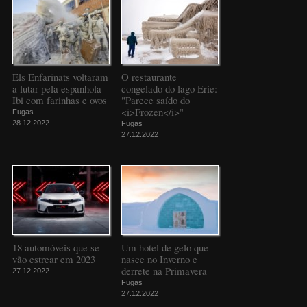
Els Enfarinats voltaram
O restaurante
a lutar pela espanhola
congelado do lago Erie:
Ibi com farinhas e ovos
"Parece saído do
<i>Frozen</i>"
Fugas
28.12.2022
Fugas
27.12.2022
18 automóveis que se
Um hotel de gelo que
vão estrear em 2023
nasce no Inverno e
derrete na Primavera
27.12.2022
Fugas
27.12.2022