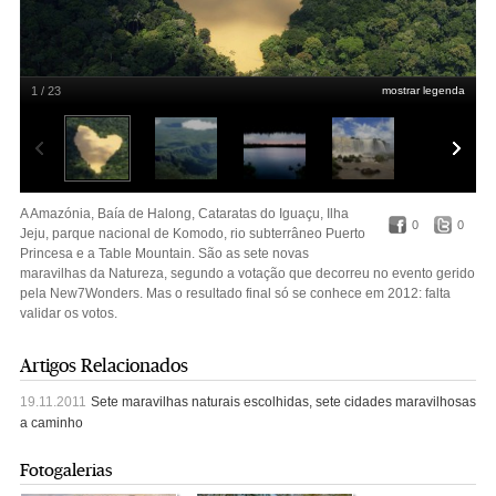
1 / 23
mostrar legenda
Amazónia. Um lago natural perto de Manaus.
Ivan Canabrava/Reuters
A Amazónia, Baía de Halong, Cataratas do Iguaçu, Ilha
0
0
Jeju, parque nacional de Komodo, rio subterrâneo Puerto
Princesa e a Table Mountain. São as sete novas
maravilhas da Natureza, segundo a votação que decorreu no evento gerido
pela New7Wonders. Mas o resultado final só se conhece em 2012: falta
validar os votos.
Artigos Relacionados
19.11.2011
Sete maravilhas naturais escolhidas, sete cidades maravilhosas
a caminho
Fotogalerias