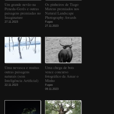
Um grande nevão na
Os pinheiros de Tiago
Peneda-Gerês e outras
Mateus premiados nos
paisagens premiadas no
Natural Landscape
Imaginature
Photography Awards
27.11.2023
Fugas
27.11.2023
Uma nevasca e muitas
Uma chega de bois
outras paisagens
vence concurso
naturais (sem
fotográfico da Amar o
Inteligência Artificial)
Minho
22.11.2023
Fugas
09.11.2023