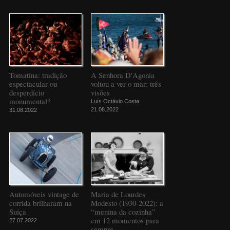
Tomatina: tradição
A Senhora D'Agonia
espectacular ou
voltou a ver o mar: três
desperdício
visões
monumental?
Luís Octávio Costa
21.08.2022
31.08.2022
Automóveis vintage de
Maria de Lourdes
corrida brilharam na
Modesto (1930-2022): a
Suíça
“menina da cozinha”
em 12 momentos para
27.07.2022
sempre