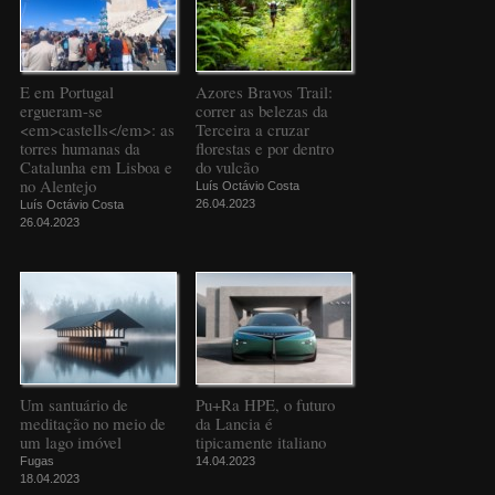
E em Portugal
Azores Bravos Trail:
ergueram-se
correr as belezas da
<em>castells</em>: as
Terceira a cruzar
torres humanas da
florestas e por dentro
Catalunha em Lisboa e
do vulcão
no Alentejo
Luís Octávio Costa
26.04.2023
Luís Octávio Costa
26.04.2023
Um santuário de
Pu+Ra HPE, o futuro
meditação no meio de
da Lancia é
um lago imóvel
tipicamente italiano
Fugas
14.04.2023
18.04.2023