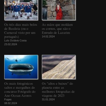
Os três dias mais belos
As mãos que moldam
de Basileia (ou o
os cornos, que são o
Carnaval visto por um
Entrudo de Lazarim
português)
14.02.2024
Luís Octávio Costa
23.02.2024
Os mais fotogénicos
Os "altos e baixos" do
saltos e mergulhos do
planeta entre as
concurso Fotógrafo do
melhores fotografias de
Ano Ocean Azores
viagens de 2023
Fugas
31.01.2024
08.02.2024