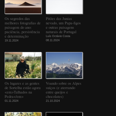
Os segredos das
Pitões das Junias
melhores fotografias de
nevado, um Papa-figos
paisagem do ano:
e outras paisagens
paciência, persistência
naturais de Portugal
e determinação
Luís Octávio Costa
08.11.2024
19.11.2024
Os lugares e as gentes
Voando sobre os Alpes
de Sortelha estão agora
suíços (e aterrando
<em>Talhados na
entre queijos e
Pedra</em>
chocolates)
01.11.2024
21.10.2024