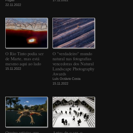
22.11.2022
O Rio Tinto podia ser
O "verdadeiro" mundo
de Marte, mas está
natural nas fotografias
mesmo aqui ao lado
vencedoras dos Natural
Landscape Photography
15.11.2022
Awards
Luís Octávio Costa
15.11.2022
Quatro artistas que
Antes de o ser, o