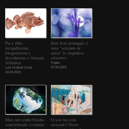
Pai e filho
Este livro português é
mergulharam,
uma "serenata de
fotografaram e
amor" às orquídeas
desenharam a Almada
silvestres
Atlântica
Fugas
07.04.2023
Luís Octávio Costa
10.04.2023
Mais um sonho Exodus
O seu voo está
concretizado: o mundo
atrasado? Neste