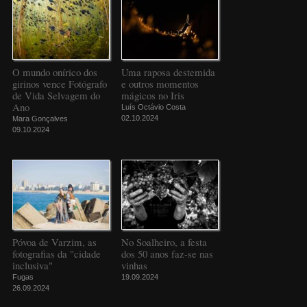
O mundo onírico dos
Uma raposa destemida
girinos vence Fotógrafo
e outros momentos
de Vida Selvagem do
mágicos no Iris
Ano
Luís Octávio Costa
02.10.2024
Mara Gonçalves
09.10.2024
Póvoa de Varzim, as
No Soalheiro, a festa
fotografias da "cidade
dos 50 anos faz-se nas
inclusiva"
vinhas
Fugas
19.09.2024
26.09.2024