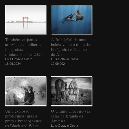
Também viajamos
A "refeição" de uma
através das melhores
baleia valeu o título de
fotografias
Fotógrafo de Oceanos
minimalistas de 2024
do Ano
Luís Octávio Costa
Luís Octávio Costa
18.09.2024
12.09.2024
Uma explosão
O Último Croceiro vai
pirotécnica (mas a
estar na Branda da
preto e branco) vence
Aveleira
os Black and White
Luís Octávio Costa