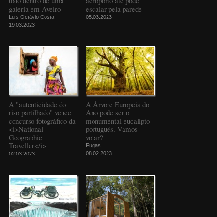
todo dentro de uma
aeroporto até pode
galeria em Aveiro
escalar pela parede
Luís Octávio Costa
05.03.2023
19.03.2023
A "autenticidade do
A Árvore Europeia do
riso partilhado" vence
Ano pode ser o
concurso fotográfico da
monumental eucalipto
<i>National
português. Vamos
Geographic
votar?
Traveller</i>
Fugas
08.02.2023
02.03.2023