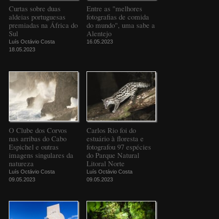
Curtas sobre duas
Entre as "melhores
aldeias portuguesas
fotografias de comida
premiadas na África do
do mundo", uma sabe a
Sul
Alentejo
Luís Octávio Costa
16.05.2023
18.05.2023
O Clube dos Corvos
Carlos Rio foi do
nas arribas do Cabo
estuário à floresta e
Espichel e outras
fotografou 97 espécies
imagens singulares da
do Parque Natural
natureza
Litoral Norte
Luís Octávio Costa
Luís Octávio Costa
09.05.2023
09.05.2023