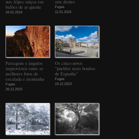
nos Alpes suíços em
arte dentro
balões de ar quente
Fugas
11.01.2024
26.01.2024
Paisagens e ângulos
Os cinco novos
improváveis entre as
"pueblos mais bonitos
melhores fotos de
de Espanha"
escalada e montanha
Fugas
19.12.2023
Fugas
20.12.2023