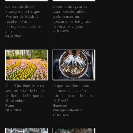
Com mais de 30
Como a imagem de
atracções, o Parque
uma bola de futebol
Warner de Madrid
pode vencer um
recebe 50 mil
concurso de fotografia
portugueses todos os
de vida selvagem
anos
25.03.2024
04.04.2024
Os 40 jardineiros e os
O que faz Roma com
sete milhões de bolbos
as moedas que são
de flores do Parque de
atiradas para a Fontana
Keukenhof
di Trevi?
Fugas
Guglielmo
20.03.2024
Mangiapane/Reuters
12.03.2024