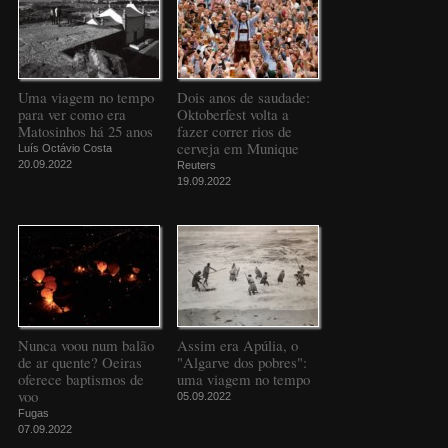
Uma viagem no tempo
Dois anos de saudade:
para ver como era
Oktoberfest volta a
Matosinhos há 25 anos
fazer correr rios de
cerveja em Munique
Luís Octávio Costa
20.09.2022
Reuters
19.09.2022
Nunca voou num balão
Assim era Apúlia, o
de ar quente? Oeiras
"Algarve dos pobres":
oferece baptismos de
uma viagem no tempo
voo
05.09.2022
Fugas
07.09.2022