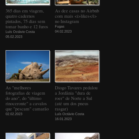
365 dias em viagem,
As dez casas no Airbnb
quatro cadernos
com mais <i>likes</i>
pintados, 75 dias sem
no Instagram
tomar banho e 12 furos
Fugas
04.02.2023
Luís Octávio Costa
05.02.2023
As "melhores
Diogo Tavares pedalou
fotografias de viagem
a Jordânia "dura de
do ano", do "último
roer" de Norte a Sul
rinoceronte" a cavalos
(até um dos pneus
que "pescam" camarão
rasgar)
02.02.2023
Luís Octávio Costa
16.01.2023