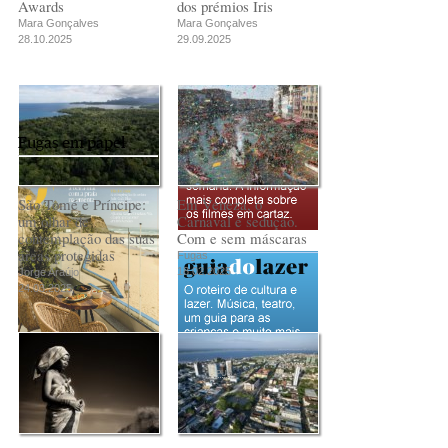
Awards
dos prémios Iris
Mara Gonçalves
Mara Gonçalves
28.10.2025
29.09.2025
Fugas em papel
São Tomé e Príncipe:
Em Veneza, o
um olhar de
Carnaval é sedução.
contemplação das suas
Com e sem máscaras
áreas protegidas
Fugas
18.02.2025
Jorge Araújo
24.03.2025
PUB