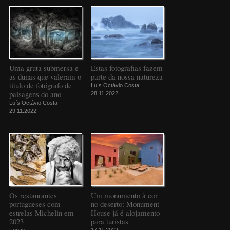
Uma gruta submersa e
Estas fotografias fazem
as dunas que valeram o
parte da nossa natureza
título de fotógrafo de
Luís Octávio Costa
paisagens do ano
28.11.2022
Luís Octávio Costa
29.11.2022
Os restaurantes
Um monumento à cor
portugueses com
no deserto: Monument
estrelas Michelin em
House já é alojamento
2023
para turistas
Fugas
17.11.2022