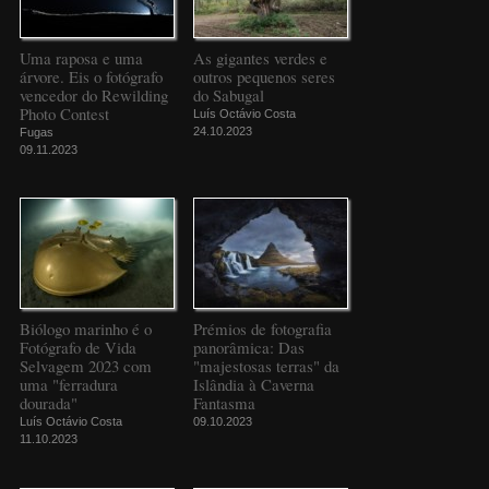
Uma raposa e uma
As gigantes verdes e
árvore. Eis o fotógrafo
outros pequenos seres
vencedor do Rewilding
do Sabugal
Photo Contest
Luís Octávio Costa
24.10.2023
Fugas
09.11.2023
Biólogo marinho é o
Prémios de fotografia
Fotógrafo de Vida
panorâmica: Das
Selvagem 2023 com
"majestosas terras" da
uma "ferradura
Islândia à Caverna
dourada"
Fantasma
Luís Octávio Costa
09.10.2023
11.10.2023