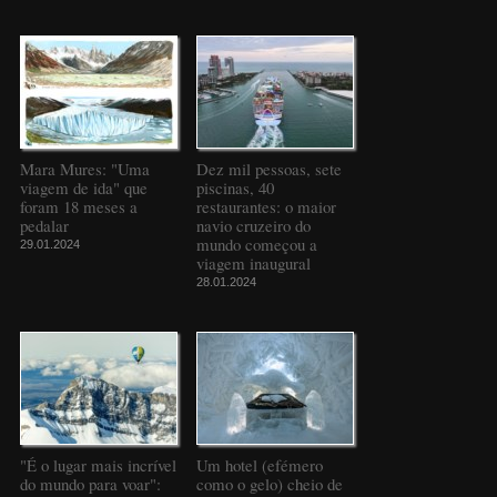
Mara Mures: "Uma
Dez mil pessoas, sete
viagem de ida" que
piscinas, 40
foram 18 meses a
restaurantes: o maior
pedalar
navio cruzeiro do
mundo começou a
29.01.2024
viagem inaugural
28.01.2024
"É o lugar mais incrível
Um hotel (efémero
do mundo para voar":
como o gelo) cheio de