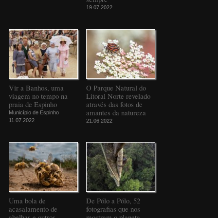
19.07.2022
Vir a Banhos, uma
O Parque Natural do
viagem no tempo na
Litoral Norte revelado
praia de Espinho
através das fotos de
amantes da natureza
Município de Espinho
11.07.2022
21.06.2022
Uma bola de
De Pólo a Pólo, 52
acasalamento de
fotografias que nos
abelhas e outros
mostram o planeta