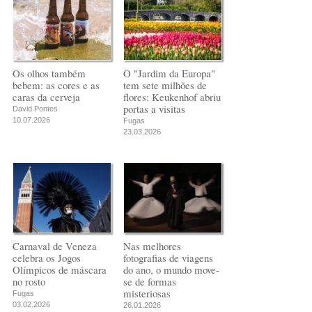
Os olhos também
O "Jardim da Europa"
bebem: as cores e as
tem sete milhões de
caras da cerveja
flores: Keukenhof abriu
portas a visitas
David Pontes
10.07.2026
Fugas
23.03.2026
Carnaval de Veneza
Nas melhores
celebra os Jogos
fotografias de viagens
Olímpicos de máscara
do ano, o mundo move-
no rosto
se de formas
misteriosas
Fugas
03.02.2026
26.01.2026