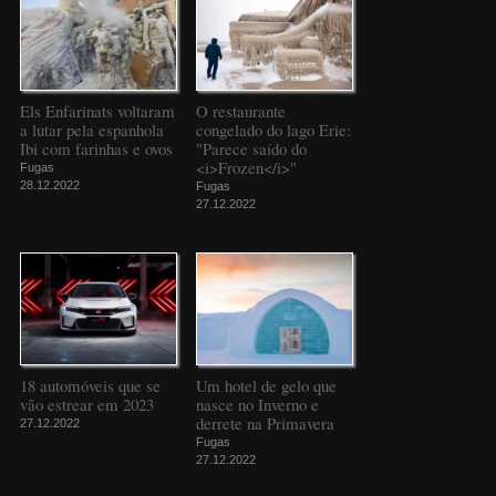
Els Enfarinats voltaram
O restaurante
a lutar pela espanhola
congelado do lago Erie:
Ibi com farinhas e ovos
"Parece saído do
<i>Frozen</i>"
Fugas
28.12.2022
Fugas
27.12.2022
18 automóveis que se
Um hotel de gelo que
vão estrear em 2023
nasce no Inverno e
derrete na Primavera
27.12.2022
Fugas
27.12.2022