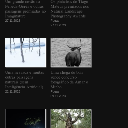
Um grande nevão na
Os pinheiros de Tiago
Peneda-Gerês e outras
Mateus premiados nos
paisagens premiadas no
Natural Landscape
Imaginature
Photography Awards
27.11.2023
Fugas
27.11.2023
Uma nevasca e muitas
Uma chega de bois
outras paisagens
vence concurso
naturais (sem
fotográfico da Amar o
Inteligência Artificial)
Minho
22.11.2023
Fugas
09.11.2023