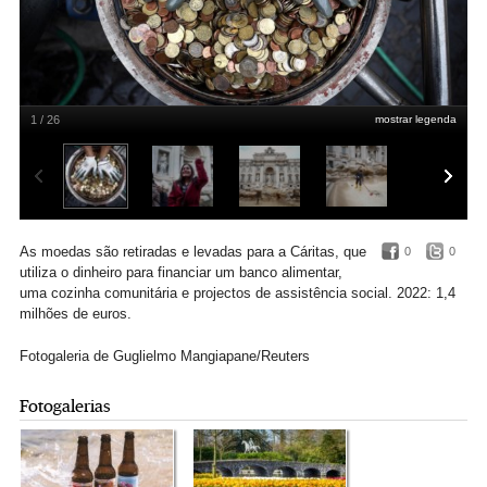
1 / 26
mostrar legenda
As moedas dos visitantes fornecem ajuda prática a muitas pessoas
Reuters/Guglielmo Mangiapane
As moedas são retiradas e levadas para a Cáritas, que
0
0
utiliza o dinheiro para financiar um banco alimentar,
uma cozinha comunitária e projectos de assistência social.
2022:
1
,4
milhões de euros.
Fotogaleria de Guglielmo Mangiapane/Reuters
Fotogalerias