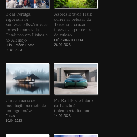
E em Portugal
Azores Bravos Trail:
ergueram-se
correr as belezas da
<em>castells</em>: as
Terceira a cruzar
torres humanas da
florestas e por dentro
Catalunha em Lisboa e
do vulcão
no Alentejo
Luís Octávio Costa
26.04.2023
Luís Octávio Costa
26.04.2023
Um santuário de
Pu+Ra HPE, o futuro
meditação no meio de
da Lancia é
um lago imóvel
tipicamente italiano
Fugas
14.04.2023
18.04.2023