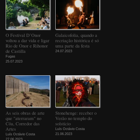
O Festival D’Onor
Galaicofolia, quando a
voltou a dar vida e ligar
recriação histórica é só
Rio de Onor e Rihonor
uma parte da festa
de Castilla
24.07.2023
Fugas
25.07.2023
As seis obras de arte
Stonehenge: receber o
que "aterraram" no
Verão no templo do
Côa, Corredor das
solstício
Artes
Luís Octávio Costa
21.06.2023
Luís Octávio Costa
27.06.2023