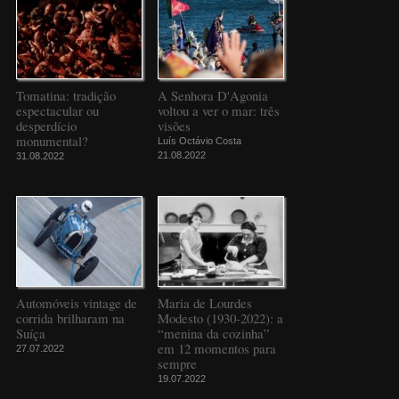
Tomatina: tradição
A Senhora D'Agonia
espectacular ou
voltou a ver o mar: três
desperdício
visões
monumental?
Luís Octávio Costa
21.08.2022
31.08.2022
Automóveis vintage de
Maria de Lourdes
corrida brilharam na
Modesto (1930-2022): a
Suíça
“menina da cozinha”
em 12 momentos para
27.07.2022
sempre
19.07.2022