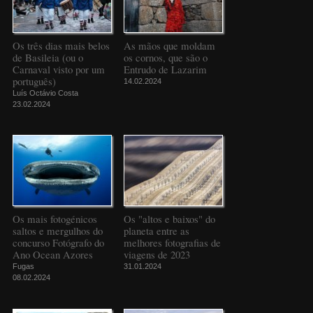
Os três dias mais belos
As mãos que moldam
de Basileia (ou o
os cornos, que são o
Carnaval visto por um
Entrudo de Lazarim
português)
14.02.2024
Luís Octávio Costa
23.02.2024
Os mais fotogénicos
Os "altos e baixos" do
saltos e mergulhos do
planeta entre as
concurso Fotógrafo do
melhores fotografias de
Ano Ocean Azores
viagens de 2023
Fugas
31.01.2024
08.02.2024