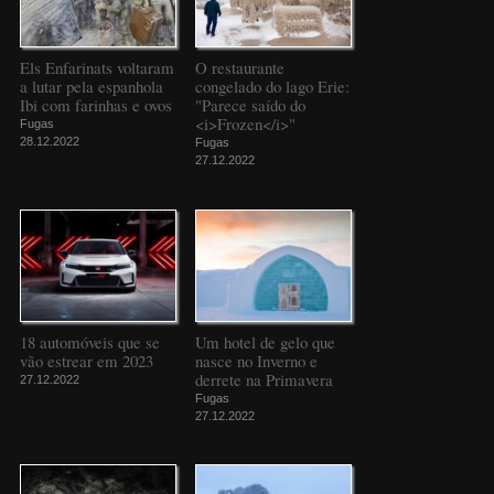
Els Enfarinats voltaram
O restaurante
a lutar pela espanhola
congelado do lago Erie:
Ibi com farinhas e ovos
"Parece saído do
<i>Frozen</i>"
Fugas
28.12.2022
Fugas
27.12.2022
18 automóveis que se
Um hotel de gelo que
vão estrear em 2023
nasce no Inverno e
derrete na Primavera
27.12.2022
Fugas
27.12.2022