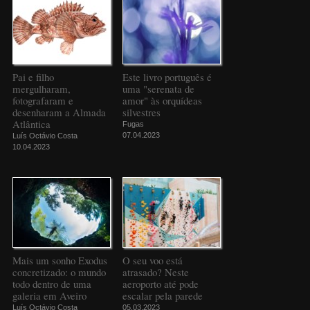
Pai e filho
Este livro português é
mergulharam,
uma "serenata de
fotografaram e
amor" às orquídeas
desenharam a Almada
silvestres
Atlântica
Fugas
07.04.2023
Luís Octávio Costa
10.04.2023
Mais um sonho Exodus
O seu voo está
concretizado: o mundo
atrasado? Neste
todo dentro de uma
aeroporto até pode
galeria em Aveiro
escalar pela parede
Luís Octávio Costa
05.03.2023