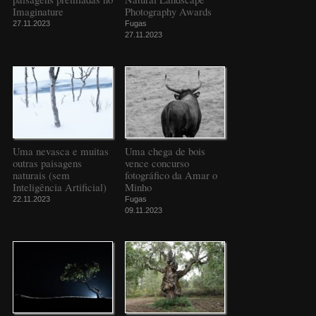
Imaginature
Photography Awards
27.11.2023
Fugas
27.11.2023
Uma nevasca e muitas
Uma chega de bois
outras paisagens
vence concurso
naturais (sem
fotográfico da Amar o
Inteligência Artificial)
Minho
22.11.2023
Fugas
09.11.2023