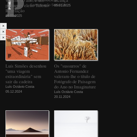
português eleito Talento
Comunicação Social SA
05.01.2025
Revelação
29.01.2025
×
×
×
--%>
Luís Simões desenhou
Os "sussurros" de
"uma viagem
Antonio Fernandez
extraordinária" sem
valeram-lhe o título de
sair da cadeira
Fotógrafo de Paisagem
do Ano no Imaginature
Luís Octávio Costa
05.12.2024
Luís Octávio Costa
20.11.2024