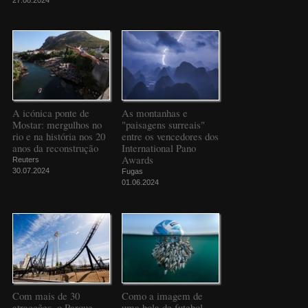
A icónica ponte de
As montanhas e
Mostar: mergulhos no
"paisagens surreais"
rio e na história nos 20
entre os vencedores dos
anos da reconstrução
International Pano
Awards
Reuters
30.07.2024
Fugas
01.06.2024
Com mais de 30
Como a imagem de
atracções, o Parque
uma bola de futebol