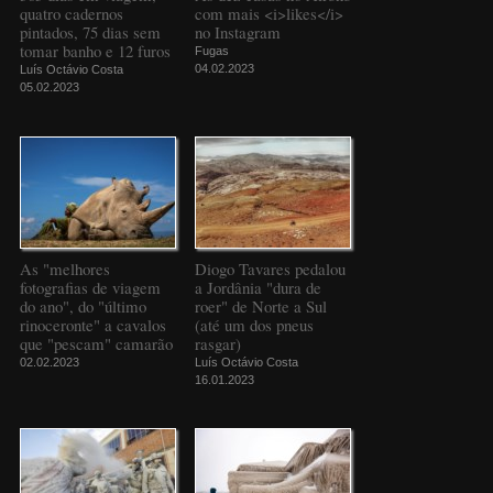
quatro cadernos
com mais <i>likes</i>
pintados, 75 dias sem
no Instagram
tomar banho e 12 furos
Fugas
04.02.2023
Luís Octávio Costa
05.02.2023
As "melhores
Diogo Tavares pedalou
fotografias de viagem
a Jordânia "dura de
do ano", do "último
roer" de Norte a Sul
rinoceronte" a cavalos
(até um dos pneus
que "pescam" camarão
rasgar)
02.02.2023
Luís Octávio Costa
16.01.2023