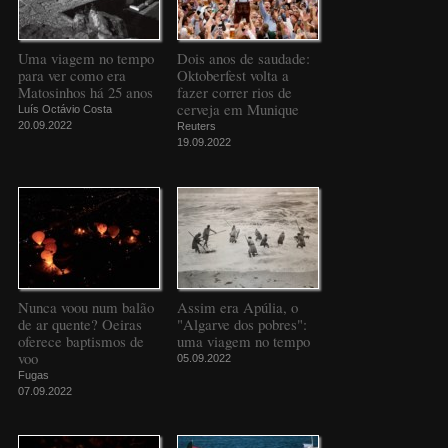
Uma viagem no tempo
Dois anos de saudade:
para ver como era
Oktoberfest volta a
Matosinhos há 25 anos
fazer correr rios de
cerveja em Munique
Luís Octávio Costa
20.09.2022
Reuters
19.09.2022
Nunca voou num balão
Assim era Apúlia, o
de ar quente? Oeiras
"Algarve dos pobres":
oferece baptismos de
uma viagem no tempo
voo
05.09.2022
Fugas
07.09.2022