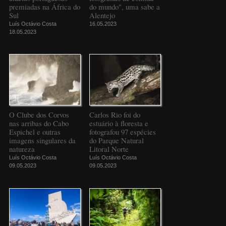
premiadas na África do
do mundo", uma sabe a
Sul
Alentejo
Luís Octávio Costa
16.05.2023
18.05.2023
O Clube dos Corvos
Carlos Rio foi do
nas arribas do Cabo
estuário à floresta e
Espichel e outras
fotografou 97 espécies
imagens singulares da
do Parque Natural
natureza
Litoral Norte
Luís Octávio Costa
Luís Octávio Costa
09.05.2023
09.05.2023