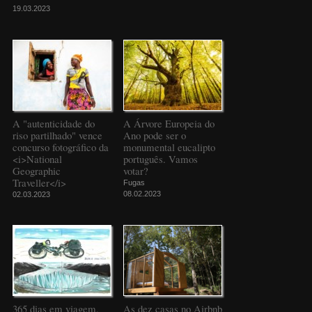
19.03.2023
A "autenticidade do
A Árvore Europeia do
riso partilhado" vence
Ano pode ser o
concurso fotográfico da
monumental eucalipto
<i>National
português. Vamos
Geographic
votar?
Traveller</i>
Fugas
08.02.2023
02.03.2023
365 dias em viagem,
As dez casas no Airbnb