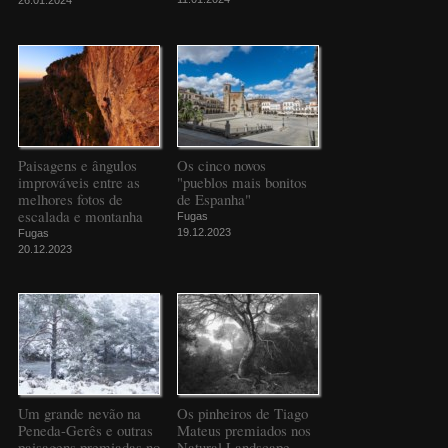
26.01.2024
Paisagens e ângulos
Os cinco novos
improváveis entre as
"pueblos mais bonitos
melhores fotos de
de Espanha"
escalada e montanha
Fugas
19.12.2023
Fugas
20.12.2023
Um grande nevão na
Os pinheiros de Tiago
Peneda-Gerês e outras
Mateus premiados nos
paisagens premiadas no
Natural Landscape