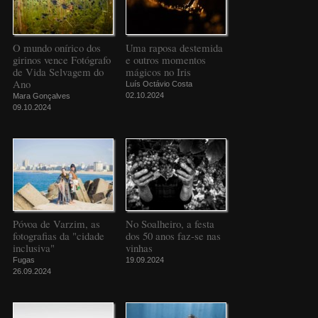
O mundo onírico dos
Uma raposa destemida
girinos vence Fotógrafo
e outros momentos
de Vida Selvagem do
mágicos no Iris
Ano
Luís Octávio Costa
02.10.2024
Mara Gonçalves
09.10.2024
Póvoa de Varzim, as
No Soalheiro, a festa
fotografias da "cidade
dos 50 anos faz-se nas
inclusiva"
vinhas
Fugas
19.09.2024
26.09.2024