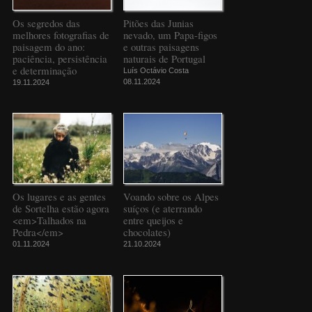
Os segredos das
Pitões das Junias
melhores fotografias de
nevado, um Papa-figos
paisagem do ano:
e outras paisagens
paciência, persistência
naturais de Portugal
e determinação
Luís Octávio Costa
08.11.2024
19.11.2024
Os lugares e as gentes
Voando sobre os Alpes
de Sortelha estão agora
suíços (e aterrando
<em>Talhados na
entre queijos e
Pedra</em>
chocolates)
01.11.2024
21.10.2024