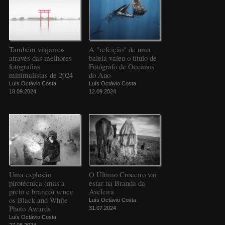
Também viajamos
A "refeição" de uma
através das melhores
baleia valeu o título de
fotografias
Fotógrafo de Oceanos
minimalistas de 2024
do Ano
Luís Octávio Costa
Luís Octávio Costa
18.09.2024
12.09.2024
Uma explosão
O Último Croceiro vai
pirotécnica (mas a
estar na Branda da
preto e branco) vence
Aveleira
os Black and White
Luís Octávio Costa
Photo Awards
31.07.2024
Luís Octávio Costa
27.08.2024