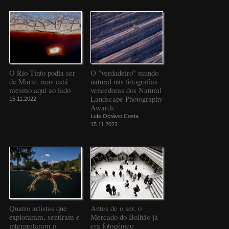
O Rio Tinto podia ser
O "verdadeiro" mundo
de Marte, mas está
natural nas fotografias
mesmo aqui ao lado
vencedoras dos Natural
Landscape Photography
15.11.2022
Awards
Luís Octávio Costa
15.11.2022
Quatro artistas que
Antes de o ser, o
exploraram, sentiram e
Mercado do Bolhão já
interpretaram o
era fotogénico