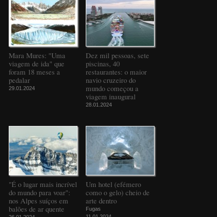
Mara Mures: "Uma
Dez mil pessoas, sete
viagem de ida" que
piscinas, 40
foram 18 meses a
restaurantes: o maior
pedalar
navio cruzeiro do
mundo começou a
29.01.2024
viagem inaugural
28.01.2024
"É o lugar mais incrível
Um hotel (efémero
do mundo para voar":
como o gelo) cheio de
nos Alpes suíços em
arte dentro
balões de ar quente
Fugas
11.01.2024