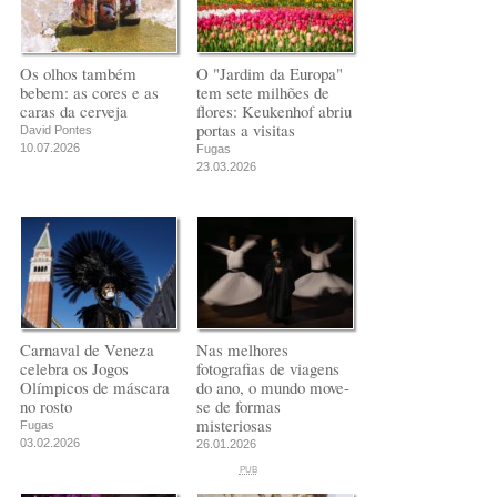
Os olhos também
O "Jardim da Europa"
bebem: as cores e as
tem sete milhões de
caras da cerveja
flores: Keukenhof abriu
portas a visitas
David Pontes
10.07.2026
Fugas
23.03.2026
Carnaval de Veneza
Nas melhores
celebra os Jogos
fotografias de viagens
Olímpicos de máscara
do ano, o mundo move-
no rosto
se de formas
misteriosas
Fugas
03.02.2026
26.01.2026
PUB