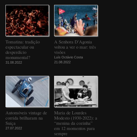
Tomatina: tradição
A Senhora D'Agonia
espectacular ou
voltou a ver o mar: três
desperdício
visões
monumental?
Luís Octávio Costa
21.08.2022
31.08.2022
Automóveis vintage de
Maria de Lourdes
corrida brilharam na
Modesto (1930-2022): a
Suíça
“menina da cozinha”
em 12 momentos para
27.07.2022
sempre