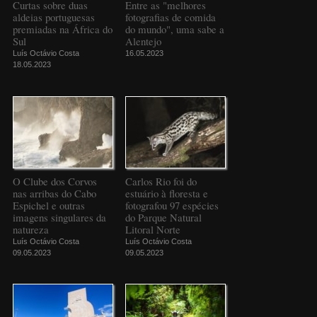
Curtas sobre duas
Entre as "melhores
aldeias portuguesas
fotografias de comida
premiadas na África do
do mundo", uma sabe a
Sul
Alentejo
Luís Octávio Costa
16.05.2023
18.05.2023
O Clube dos Corvos
Carlos Rio foi do
nas arribas do Cabo
estuário à floresta e
Espichel e outras
fotografou 97 espécies
imagens singulares da
do Parque Natural
natureza
Litoral Norte
Luís Octávio Costa
Luís Octávio Costa
09.05.2023
09.05.2023