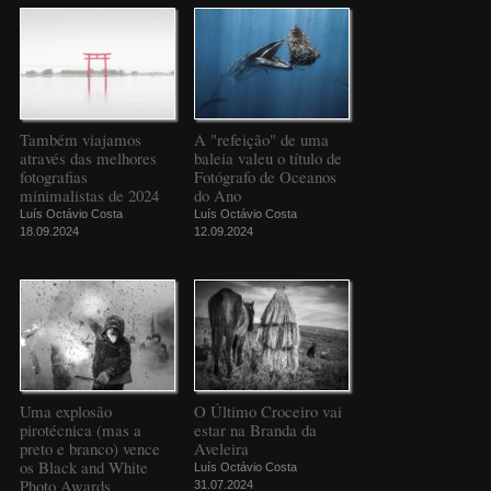
Também viajamos
A "refeição" de uma
através das melhores
baleia valeu o título de
fotografias
Fotógrafo de Oceanos
minimalistas de 2024
do Ano
Luís Octávio Costa
Luís Octávio Costa
18.09.2024
12.09.2024
Uma explosão
O Último Croceiro vai
pirotécnica (mas a
estar na Branda da
preto e branco) vence
Aveleira
os Black and White
Luís Octávio Costa
Photo Awards
31.07.2024