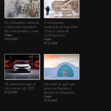
Els Enfarinats voltaram
O restaurante
a lutar pela espanhola
congelado do lago Erie:
Ibi com farinhas e ovos
"Parece saído do
<i>Frozen</i>"
Fugas
28.12.2022
Fugas
27.12.2022
18 automóveis que se
Um hotel de gelo que
vão estrear em 2023
nasce no Inverno e
derrete na Primavera
27.12.2022
Fugas
27.12.2022