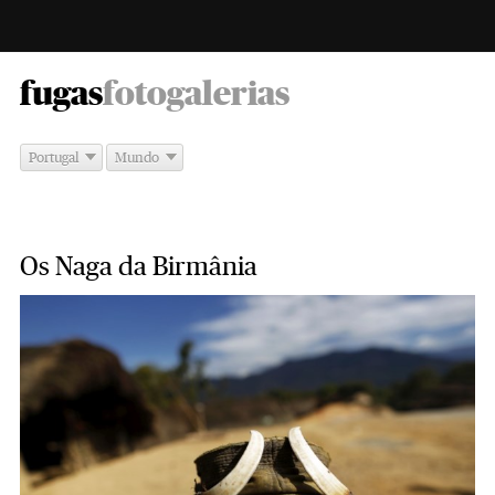
-
fugas
fotogalerias
Portugal
Mundo
Os Naga da Birmânia