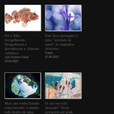
Pai e filho
Este livro português é
mergulharam,
uma "serenata de
fotografaram e
amor" às orquídeas
desenharam a Almada
silvestres
Atlântica
Fugas
07.04.2023
Luís Octávio Costa
10.04.2023
Mais um sonho Exodus
O seu voo está
concretizado: o mundo
atrasado? Neste
todo dentro de uma
aeroporto até pode