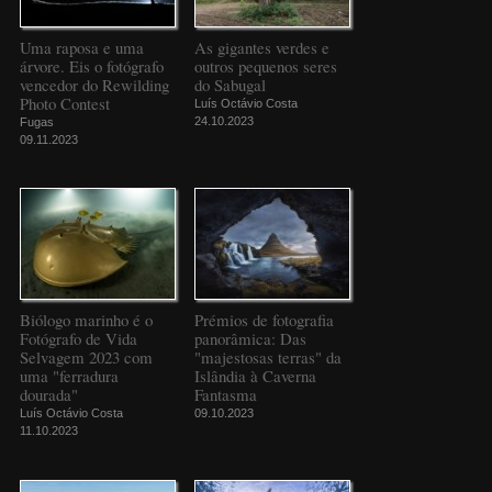
Uma raposa e uma
As gigantes verdes e
árvore. Eis o fotógrafo
outros pequenos seres
vencedor do Rewilding
do Sabugal
Photo Contest
Luís Octávio Costa
24.10.2023
Fugas
09.11.2023
Biólogo marinho é o
Prémios de fotografia
Fotógrafo de Vida
panorâmica: Das
Selvagem 2023 com
"majestosas terras" da
uma "ferradura
Islândia à Caverna
dourada"
Fantasma
Luís Octávio Costa
09.10.2023
11.10.2023