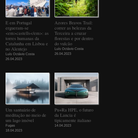
E em Portugal
Azores Bravos Trail:
ergueram-se
correr as belezas da
<em>castells</em>: as
Terceira a cruzar
torres humanas da
florestas e por dentro
Catalunha em Lisboa e
do vulcão
no Alentejo
Luís Octávio Costa
26.04.2023
Luís Octávio Costa
26.04.2023
Um santuário de
Pu+Ra HPE, o futuro
meditação no meio de
da Lancia é
um lago imóvel
tipicamente italiano
Fugas
14.04.2023
18.04.2023