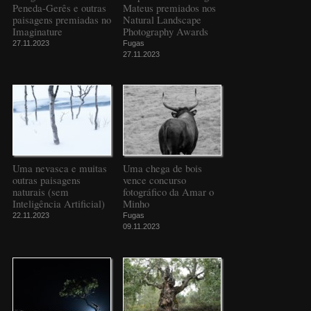
Peneda-Gerês e outras
Mateus premiados nos
paisagens premiadas no
Natural Landscape
Imaginature
Photography Awards
27.11.2023
Fugas
27.11.2023
Uma nevasca e muitas
Uma chega de bois
outras paisagens
vence concurso
naturais (sem
fotográfico da Amar o
Inteligência Artificial)
Minho
22.11.2023
Fugas
09.11.2023