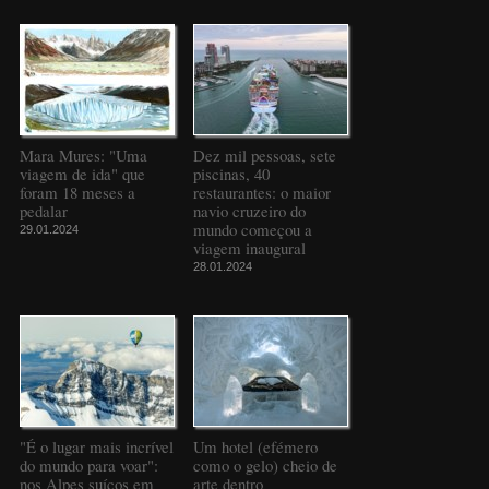
Mara Mures: "Uma
Dez mil pessoas, sete
viagem de ida" que
piscinas, 40
foram 18 meses a
restaurantes: o maior
pedalar
navio cruzeiro do
mundo começou a
29.01.2024
viagem inaugural
28.01.2024
"É o lugar mais incrível
Um hotel (efémero
do mundo para voar":
como o gelo) cheio de
nos Alpes suíços em
arte dentro