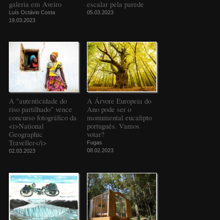
galeria em Aveiro
escalar pela parede
Luís Octávio Costa
05.03.2023
19.03.2023
A "autenticidade do
A Árvore Europeia do
riso partilhado" vence
Ano pode ser o
concurso fotográfico da
monumental eucalipto
<i>National
português. Vamos
Geographic
votar?
Traveller</i>
Fugas
08.02.2023
02.03.2023