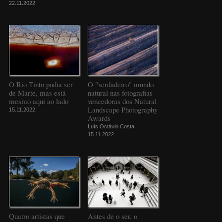
22.11.2022
O Rio Tinto podia ser
O "verdadeiro" mundo
de Marte, mas está
natural nas fotografias
mesmo aqui ao lado
vencedoras dos Natural
Landscape Photography
15.11.2022
Awards
Luís Octávio Costa
15.11.2022
Quatro artistas que
Antes de o ser, o