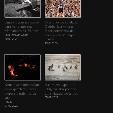
Uma viagem no tempo
Dois anos de saudade:
para ver como era
Oktoberfest volta a
Matosinhos há 25 anos
fazer correr rios de
cerveja em Munique
Luís Octávio Costa
20.09.2022
Reuters
19.09.2022
Nunca voou num balão
Assim era Apúlia, o
de ar quente? Oeiras
"Algarve dos pobres":
oferece baptismos de
uma viagem no tempo
voo
05.09.2022
Fugas
07.09.2022