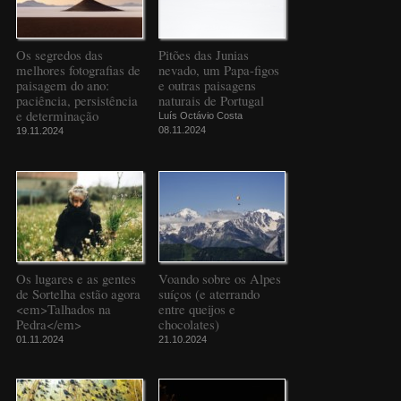
Os segredos das
Pitões das Junias
melhores fotografias de
nevado, um Papa-figos
paisagem do ano:
e outras paisagens
paciência, persistência
naturais de Portugal
e determinação
Luís Octávio Costa
08.11.2024
19.11.2024
Os lugares e as gentes
Voando sobre os Alpes
de Sortelha estão agora
suíços (e aterrando
<em>Talhados na
entre queijos e
Pedra</em>
chocolates)
01.11.2024
21.10.2024