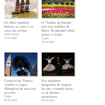
Os olhos também
O "Jardim da Europa"
bebem: as cores e as
tem sete milhões de
caras da cerveja
flores: Keukenhof abriu
portas a visitas
David Pontes
10.07.2026
Fugas
23.03.2026
Carnaval de Veneza
Nas melhores
celebra os Jogos
fotografias de viagens
Olímpicos de máscara
do ano, o mundo move-
no rosto
se de formas
misteriosas
Fugas
03.02.2026
26.01.2026