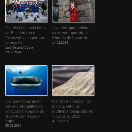
Os três dias mais belos
As mãos que moldam
de Basileia (ou o
os cornos, que são o
Carnaval visto por um
Entrudo de Lazarim
português)
14.02.2024
Luís Octávio Costa
23.02.2024
Os mais fotogénicos
Os "altos e baixos" do
saltos e mergulhos do
planeta entre as
concurso Fotógrafo do
melhores fotografias de
Ano Ocean Azores
viagens de 2023
Fugas
31.01.2024
08.02.2024