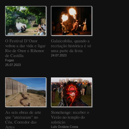
O Festival D’Onor
Galaicofolia, quando a
voltou a dar vida e ligar
recriação histórica é só
Rio de Onor e Rihonor
uma parte da festa
de Castilla
24.07.2023
Fugas
25.07.2023
As seis obras de arte
Stonehenge: receber o
que "aterraram" no
Verão no templo do
Côa, Corredor das
solstício
Artes
Luís Octávio Costa