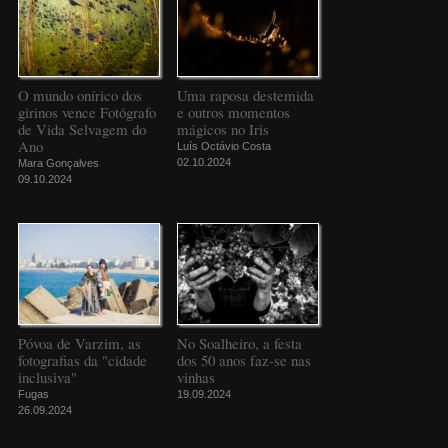
O mundo onírico dos
Uma raposa destemida
girinos vence Fotógrafo
e outros momentos
de Vida Selvagem do
mágicos no Iris
Ano
Luís Octávio Costa
02.10.2024
Mara Gonçalves
09.10.2024
Póvoa de Varzim, as
No Soalheiro, a festa
fotografias da "cidade
dos 50 anos faz-se nas
inclusiva"
vinhas
Fugas
19.09.2024
26.09.2024