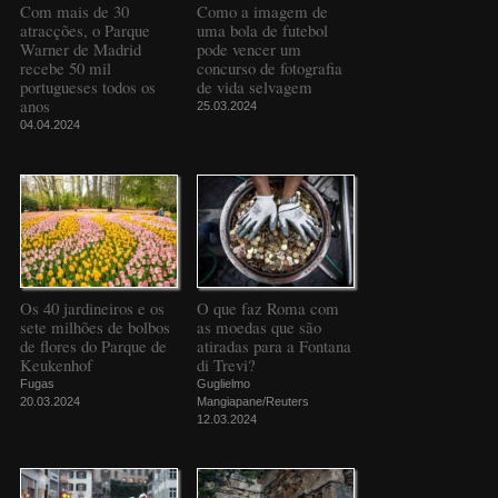
Com mais de 30
Como a imagem de
atracções, o Parque
uma bola de futebol
Warner de Madrid
pode vencer um
recebe 50 mil
concurso de fotografia
portugueses todos os
de vida selvagem
anos
25.03.2024
04.04.2024
Os 40 jardineiros e os
O que faz Roma com
sete milhões de bolbos
as moedas que são
de flores do Parque de
atiradas para a Fontana
Keukenhof
di Trevi?
Fugas
Guglielmo
20.03.2024
Mangiapane/Reuters
12.03.2024