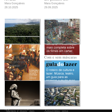
Mara Gonçalves
Mara Gonçalves
28.10.2025
29.09.2025
Fugas em papel
São Tomé e Príncipe:
Em Veneza, o
um olhar de
Carnaval é sedução.
contemplação das suas
Com e sem máscaras
áreas protegidas
Fugas
18.02.2025
Jorge Araújo
24.03.2025
PUB
"Menos é mais" nas
Amazónia: uma