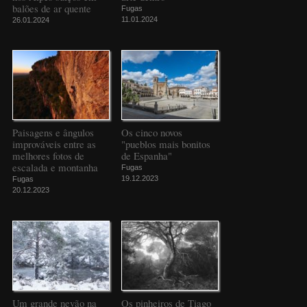
balões de ar quente
Fugas
11.01.2024
26.01.2024
Paisagens e ângulos
Os cinco novos
improváveis entre as
"pueblos mais bonitos
melhores fotos de
de Espanha"
escalada e montanha
Fugas
19.12.2023
Fugas
20.12.2023
Um grande nevão na
Os pinheiros de Tiago