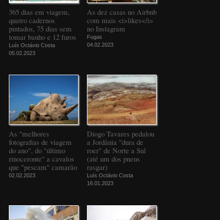
365 dias em viagem,
As dez casas no Airbnb
quatro cadernos
com mais <i>likes</i>
pintados, 75 dias sem
no Instagram
tomar banho e 12 furos
Fugas
04.02.2023
Luís Octávio Costa
05.02.2023
As "melhores
Diogo Tavares pedalou
fotografias de viagem
a Jordânia "dura de
do ano", do "último
roer" de Norte a Sul
rinoceronte" a cavalos
(até um dos pneus
que "pescam" camarão
rasgar)
02.02.2023
Luís Octávio Costa
16.01.2023