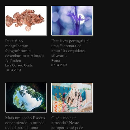
Pai e filho
Este livro português é
mergulharam,
uma "serenata de
fotografaram e
amor" às orquídeas
desenharam a Almada
silvestres
Atlântica
Fugas
07.04.2023
Luís Octávio Costa
10.04.2023
Mais um sonho Exodus
O seu voo está
concretizado: o mundo
atrasado? Neste
todo dentro de uma
aeroporto até pode