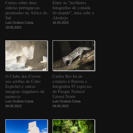
Curtas sobre duas
Entre as "melhores
aldeias portuguesas
fotografias de comida
premiadas na África do
do mundo", uma sabe a
Sul
Alentejo
Luís Octávio Costa
16.05.2023
18.05.2023
O Clube dos Corvos
Carlos Rio foi do
nas arribas do Cabo
estuário à floresta e
Espichel e outras
fotografou 97 espécies
imagens singulares da
do Parque Natural
natureza
Litoral Norte
Luís Octávio Costa
Luís Octávio Costa
09.05.2023
09.05.2023