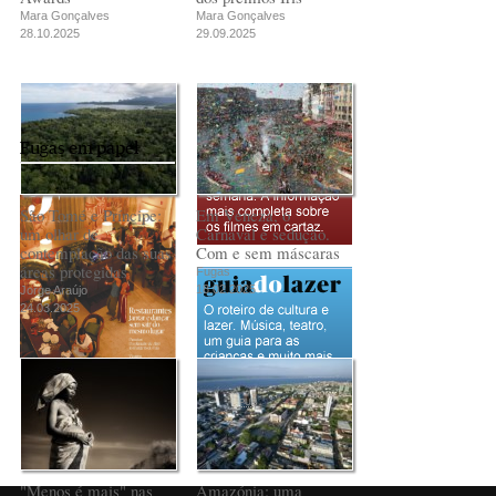
Mara Gonçalves
Mara Gonçalves
28.10.2025
29.09.2025
Fugas em papel
São Tomé e Príncipe:
Em Veneza, o
um olhar de
Carnaval é sedução.
contemplação das suas
Com e sem máscaras
áreas protegidas
Fugas
18.02.2025
Jorge Araújo
24.03.2025
PUB
"Menos é mais" nas
Amazónia: uma