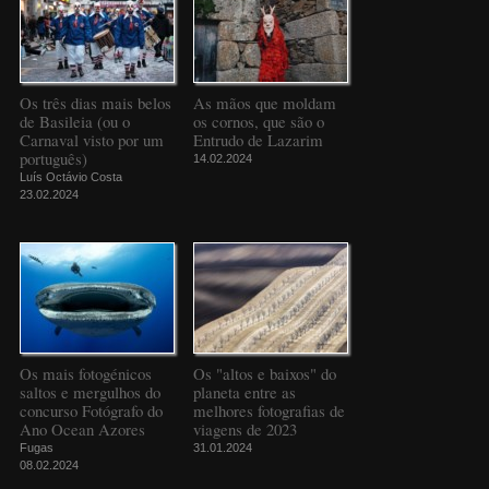
Os três dias mais belos
As mãos que moldam
de Basileia (ou o
os cornos, que são o
Carnaval visto por um
Entrudo de Lazarim
português)
14.02.2024
Luís Octávio Costa
23.02.2024
Os mais fotogénicos
Os "altos e baixos" do
saltos e mergulhos do
planeta entre as
concurso Fotógrafo do
melhores fotografias de
Ano Ocean Azores
viagens de 2023
Fugas
31.01.2024
08.02.2024