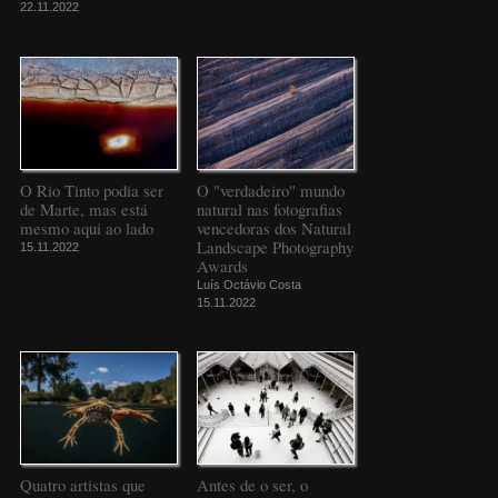
22.11.2022
O Rio Tinto podia ser
O "verdadeiro" mundo
de Marte, mas está
natural nas fotografias
mesmo aqui ao lado
vencedoras dos Natural
Landscape Photography
15.11.2022
Awards
Luís Octávio Costa
15.11.2022
Quatro artistas que
Antes de o ser, o