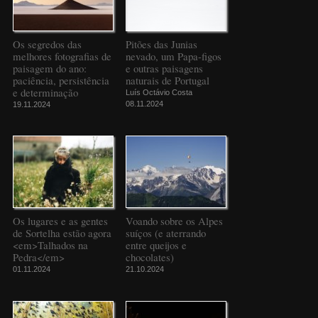
Os segredos das
Pitões das Junias
melhores fotografias de
nevado, um Papa-figos
paisagem do ano:
e outras paisagens
paciência, persistência
naturais de Portugal
e determinação
Luís Octávio Costa
08.11.2024
19.11.2024
Os lugares e as gentes
Voando sobre os Alpes
de Sortelha estão agora
suíços (e aterrando
<em>Talhados na
entre queijos e
Pedra</em>
chocolates)
01.11.2024
21.10.2024