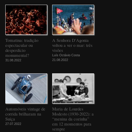
Tomatina: tradição
A Senhora D'Agonia
espectacular ou
voltou a ver o mar: três
desperdício
visões
monumental?
Luís Octávio Costa
21.08.2022
31.08.2022
Automóveis vintage de
Maria de Lourdes
corrida brilharam na
Modesto (1930-2022): a
Suíça
“menina da cozinha”
em 12 momentos para
27.07.2022
sempre