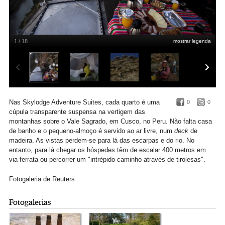
1 / 18
mostrar legenda
Pilar Olivares/Reuters
Nas Skylodge Adventure Suites, cada quarto é uma
0
0
cúpula transparente suspensa na vertigem das
montanhas sobre o Vale Sagrado, em Cusco, no Peru. Não falta casa
de banho e o pequeno-almoço é servido ao ar livre, num
deck
de
madeira. As vistas perdem-se para lá das escarpas e do rio. No
entanto, para lá chegar os hóspedes têm de escalar 400 metros em
via ferrata ou percorrer um "intrépido caminho através de tirolesas".
Fotogaleria de Reuters
Fotogalerias