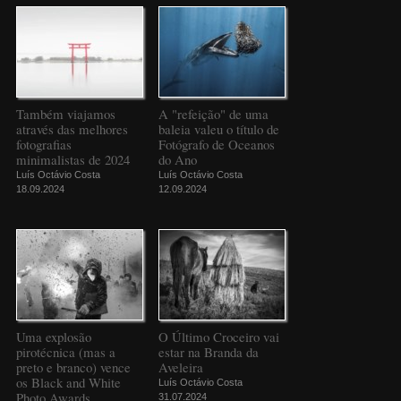
Também viajamos
A "refeição" de uma
através das melhores
baleia valeu o título de
fotografias
Fotógrafo de Oceanos
minimalistas de 2024
do Ano
Luís Octávio Costa
Luís Octávio Costa
18.09.2024
12.09.2024
Uma explosão
O Último Croceiro vai
pirotécnica (mas a
estar na Branda da
preto e branco) vence
Aveleira
os Black and White
Luís Octávio Costa
Photo Awards
31.07.2024