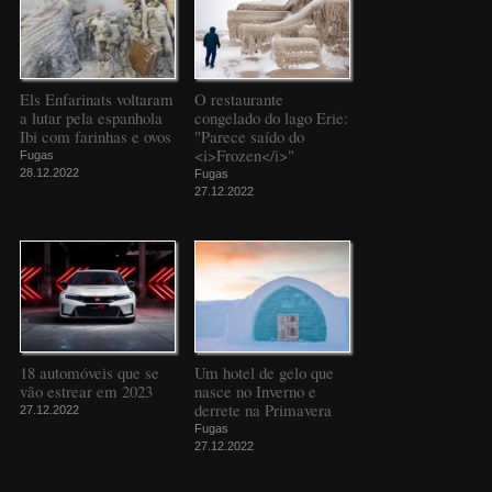
Els Enfarinats voltaram
O restaurante
a lutar pela espanhola
congelado do lago Erie:
Ibi com farinhas e ovos
"Parece saído do
<i>Frozen</i>"
Fugas
28.12.2022
Fugas
27.12.2022
18 automóveis que se
Um hotel de gelo que
vão estrear em 2023
nasce no Inverno e
derrete na Primavera
27.12.2022
Fugas
27.12.2022