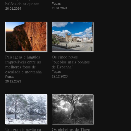
balões de ar quente
Fugas
11.01.2024
26.01.2024
Paisagens e ângulos
Os cinco novos
improváveis entre as
"pueblos mais bonitos
melhores fotos de
de Espanha"
escalada e montanha
Fugas
19.12.2023
Fugas
20.12.2023
Um grande nevão na
Os pinheiros de Tiago