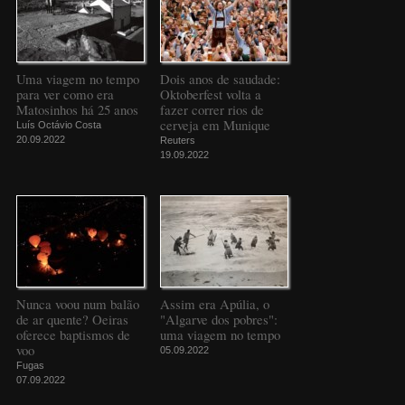
Uma viagem no tempo
Dois anos de saudade:
para ver como era
Oktoberfest volta a
Matosinhos há 25 anos
fazer correr rios de
cerveja em Munique
Luís Octávio Costa
20.09.2022
Reuters
19.09.2022
Nunca voou num balão
Assim era Apúlia, o
de ar quente? Oeiras
"Algarve dos pobres":
oferece baptismos de
uma viagem no tempo
voo
05.09.2022
Fugas
07.09.2022