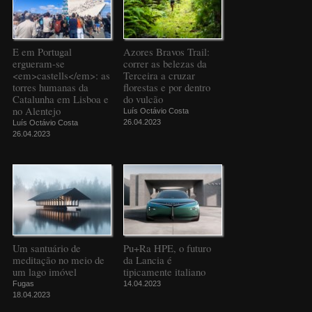
E em Portugal
Azores Bravos Trail:
ergueram-se
correr as belezas da
<em>castells</em>: as
Terceira a cruzar
torres humanas da
florestas e por dentro
Catalunha em Lisboa e
do vulcão
no Alentejo
Luís Octávio Costa
26.04.2023
Luís Octávio Costa
26.04.2023
Um santuário de
Pu+Ra HPE, o futuro
meditação no meio de
da Lancia é
um lago imóvel
tipicamente italiano
Fugas
14.04.2023
18.04.2023