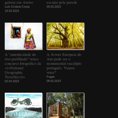
galeria em Aveiro
escalar pela parede
Luís Octávio Costa
05.03.2023
19.03.2023
A "autenticidade do
A Árvore Europeia do
riso partilhado" vence
Ano pode ser o
concurso fotográfico da
monumental eucalipto
<i>National
português. Vamos
Geographic
votar?
Traveller</i>
Fugas
08.02.2023
02.03.2023