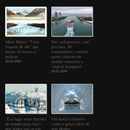
Mara Mures: "Uma
Dez mil pessoas, sete
viagem de ida" que
piscinas, 40
foram 18 meses a
restaurantes: o maior
pedalar
navio cruzeiro do
mundo começou a
29.01.2024
viagem inaugural
28.01.2024
"É o lugar mais incrível
Um hotel (efémero
do mundo para voar":
como o gelo) cheio de
nos Alpes suíços em
arte dentro