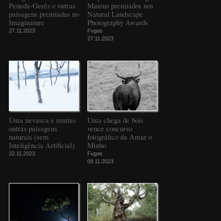
Peneda-Gerês e outras
Mateus premiados nos
paisagens premiadas no
Natural Landscape
Imaginature
Photography Awards
27.11.2023
Fugas
27.11.2023
Uma nevasca e muitas
Uma chega de bois
outras paisagens
vence concurso
naturais (sem
fotográfico da Amar o
Inteligência Artificial)
Minho
22.11.2023
Fugas
09.11.2023