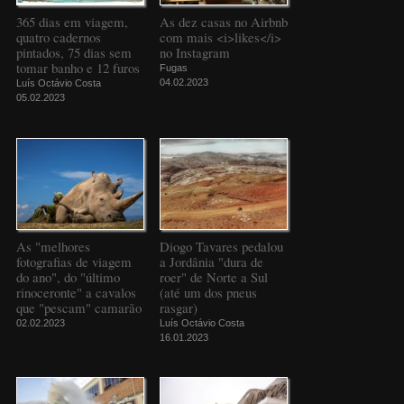
365 dias em viagem,
As dez casas no Airbnb
quatro cadernos
com mais <i>likes</i>
pintados, 75 dias sem
no Instagram
tomar banho e 12 furos
Fugas
04.02.2023
Luís Octávio Costa
05.02.2023
As "melhores
Diogo Tavares pedalou
fotografias de viagem
a Jordânia "dura de
do ano", do "último
roer" de Norte a Sul
rinoceronte" a cavalos
(até um dos pneus
que "pescam" camarão
rasgar)
02.02.2023
Luís Octávio Costa
16.01.2023