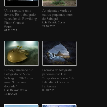
Uma raposa e uma
As gigantes verdes e
árvore. Eis o fotógrafo
outros pequenos seres
vencedor do Rewilding
do Sabugal
Photo Contest
Luís Octávio Costa
24.10.2023
Fugas
09.11.2023
Biólogo marinho é o
Prémios de fotografia
Fotógrafo de Vida
panorâmica: Das
Selvagem 2023 com
"majestosas terras" da
uma "ferradura
Islândia à Caverna
dourada"
Fantasma
Luís Octávio Costa
09.10.2023
11.10.2023