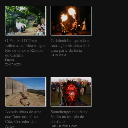
O Festival D’Onor
Galaicofolia, quando a
voltou a dar vida e ligar
recriação histórica é só
Rio de Onor e Rihonor
uma parte da festa
de Castilla
24.07.2023
Fugas
25.07.2023
As seis obras de arte
Stonehenge: receber o
que "aterraram" no
Verão no templo do
Côa, Corredor das
solstício
Artes
Luís Octávio Costa