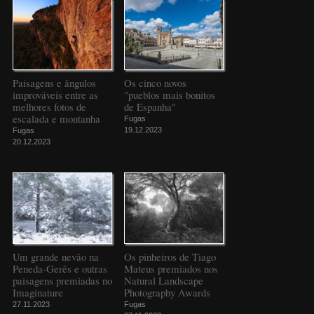
Paisagens e ângulos
Os cinco novos
improváveis entre as
"pueblos mais bonitos
melhores fotos de
de Espanha"
escalada e montanha
Fugas
19.12.2023
Fugas
20.12.2023
Um grande nevão na
Os pinheiros de Tiago
Peneda-Gerês e outras
Mateus premiados nos
paisagens premiadas no
Natural Landscape
Imaginature
Photography Awards
27.11.2023
Fugas