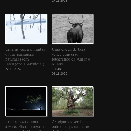
27.11.2023
Uma nevasca e muitas
Uma chega de bois
outras paisagens
vence concurso
naturais (sem
fotográfico da Amar o
Inteligência Artificial)
Minho
22.11.2023
Fugas
09.11.2023
Uma raposa e uma
As gigantes verdes e
árvore. Eis o fotógrafo
outros pequenos seres