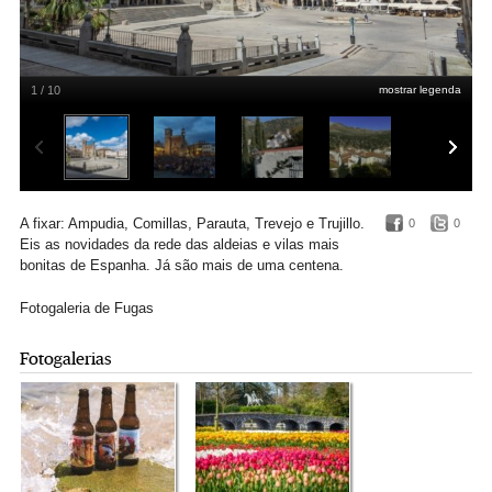
1 / 10
mostrar legenda
Trujillo
A fixar: Ampudia
,
Comillas
,
Parauta
,
Trevejo
e Trujillo.
0
0
Eis as novidades da rede das aldeias e vilas mais
bonitas de Espanha. Já são mais de uma centena.
Fotogaleria de Fugas
Fotogalerias