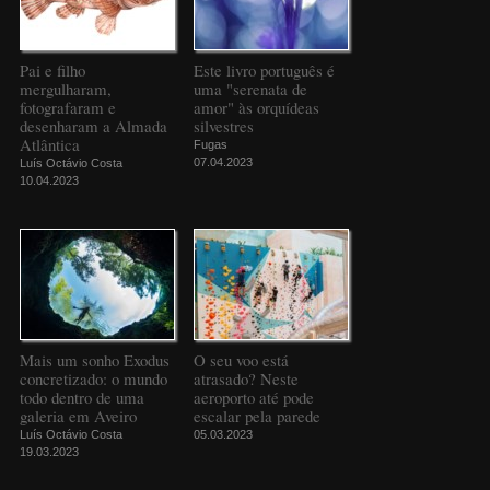
Pai e filho
Este livro português é
mergulharam,
uma "serenata de
fotografaram e
amor" às orquídeas
desenharam a Almada
silvestres
Atlântica
Fugas
07.04.2023
Luís Octávio Costa
10.04.2023
Mais um sonho Exodus
O seu voo está
concretizado: o mundo
atrasado? Neste
todo dentro de uma
aeroporto até pode
galeria em Aveiro
escalar pela parede
Luís Octávio Costa
05.03.2023
19.03.2023