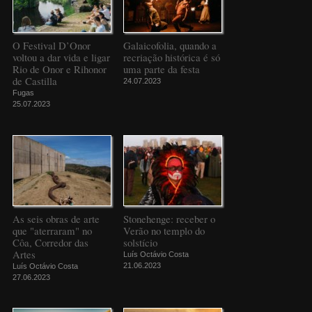
O Festival D’Onor
Galaicofolia, quando a
voltou a dar vida e ligar
recriação histórica é só
Rio de Onor e Rihonor
uma parte da festa
de Castilla
24.07.2023
Fugas
25.07.2023
As seis obras de arte
Stonehenge: receber o
que "aterraram" no
Verão no templo do
Côa, Corredor das
solstício
Artes
Luís Octávio Costa
21.06.2023
Luís Octávio Costa
27.06.2023