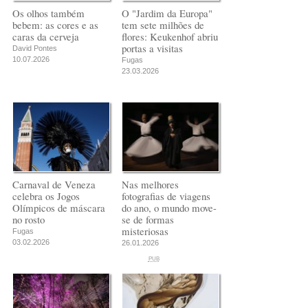
Os olhos também
O "Jardim da Europa"
bebem: as cores e as
tem sete milhões de
caras da cerveja
flores: Keukenhof abriu
portas a visitas
David Pontes
10.07.2026
Fugas
23.03.2026
Carnaval de Veneza
Nas melhores
celebra os Jogos
fotografias de viagens
Olímpicos de máscara
do ano, o mundo move-
no rosto
se de formas
misteriosas
Fugas
03.02.2026
26.01.2026
PUB
PUB
PUB