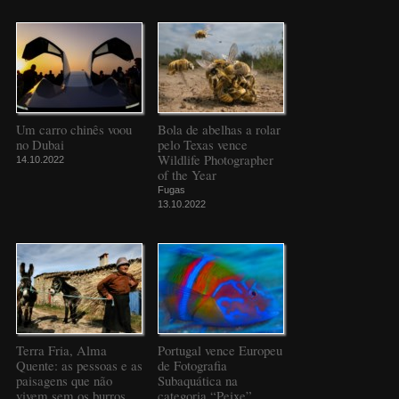
Um carro chinês voou
Bola de abelhas a rolar
no Dubai
pelo Texas vence
Wildlife Photographer
14.10.2022
of the Year
Fugas
13.10.2022
Terra Fria, Alma
Portugal vence Europeu
Quente: as pessoas e as
de Fotografia
paisagens que não
Subaquática na
vivem sem os burros
categoria “Peixe”