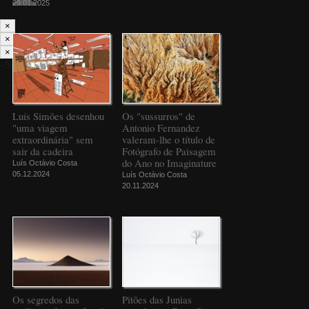
29.01.2025
×
×
×
--%>
Luís Simões desenhou
Os "sussurros" de
"uma viagem
Antonio Fernandez
extraordinária" sem
valeram-lhe o título de
sair da cadeira
Fotógrafo de Paisagem
do Ano no Imaginature
Luís Octávio Costa
05.12.2024
Luís Octávio Costa
20.11.2024
Os segredos das
Pitões das Junias