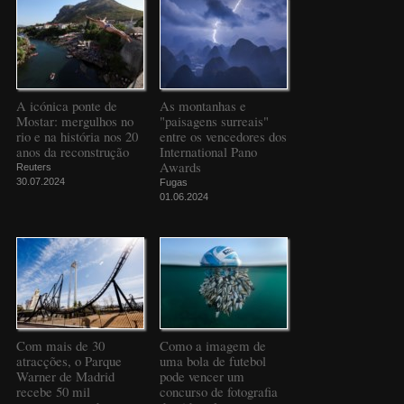
A icónica ponte de
As montanhas e
Mostar: mergulhos no
"paisagens surreais"
rio e na história nos 20
entre os vencedores dos
anos da reconstrução
International Pano
Awards
Reuters
30.07.2024
Fugas
01.06.2024
Com mais de 30
Como a imagem de
atracções, o Parque
uma bola de futebol
Warner de Madrid
pode vencer um
recebe 50 mil
concurso de fotografia