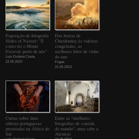
Exposição de fotografia
Das borras de
Slides of Nazaré: "É
Chardonnay às videiras
como ter o Monte
congeladas, as
Evereste perto de nós"
melhores fotos de vinho
do ano
Luís Octávio Costa
22.05.2023
Fugas
21.05.2023
Curtas sobre duas
Entre as "melhores
aldeias portuguesas
fotografias de comida
premiadas na África do
do mundo", uma sabe a
Sul
Alentejo
Luís Octávio Costa
16.05.2023