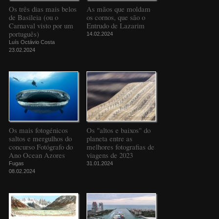
Os três dias mais belos
As mãos que moldam
de Basileia (ou o
os cornos, que são o
Carnaval visto por um
Entrudo de Lazarim
português)
14.02.2024
Luís Octávio Costa
23.02.2024
Os mais fotogénicos
Os "altos e baixos" do
saltos e mergulhos do
planeta entre as
concurso Fotógrafo do
melhores fotografias de
Ano Ocean Azores
viagens de 2023
Fugas
31.01.2024
08.02.2024