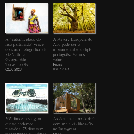
A "autenticidade do
A Árvore Europeia do
riso partilhado" vence
Ano pode ser o
concurso fotográfico da
monumental eucalipto
<i>National
português. Vamos
Geographic
votar?
Traveller</i>
Fugas
08.02.2023
02.03.2023
365 dias em viagem,
As dez casas no Airbnb
quatro cadernos
com mais <i>likes</i>
pintados, 75 dias sem
no Instagram
tomar banho e 12 furos
Fugas