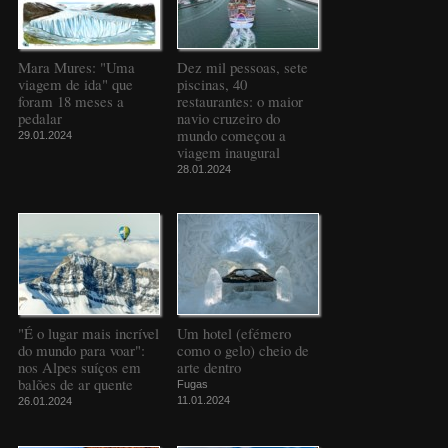
Mara Mures: "Uma
Dez mil pessoas, sete
viagem de ida" que
piscinas, 40
foram 18 meses a
restaurantes: o maior
pedalar
navio cruzeiro do
mundo começou a
29.01.2024
viagem inaugural
28.01.2024
"É o lugar mais incrível
Um hotel (efémero
do mundo para voar":
como o gelo) cheio de
nos Alpes suíços em
arte dentro
balões de ar quente
Fugas
11.01.2024
26.01.2024