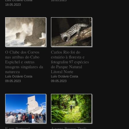
18.05.2023
O Clube dos Corvos
Carlos Rio foi do
nas arribas do Cabo
estuário à floresta e
Espichel e outras
fotografou 97 espécies
imagens singulares da
do Parque Natural
natureza
Litoral Norte
Luís Octávio Costa
Luís Octávio Costa
09.05.2023
09.05.2023
E em Portugal
Azores Bravos Trail: