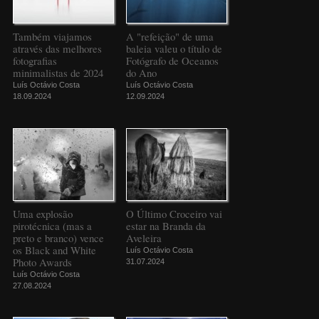
Também viajamos
A "refeição" de uma
através das melhores
baleia valeu o título de
fotografias
Fotógrafo de Oceanos
minimalistas de 2024
do Ano
Luís Octávio Costa
Luís Octávio Costa
18.09.2024
12.09.2024
Uma explosão
O Último Croceiro vai
pirotécnica (mas a
estar na Branda da
preto e branco) vence
Aveleira
os Black and White
Luís Octávio Costa
Photo Awards
31.07.2024
Luís Octávio Costa
27.08.2024