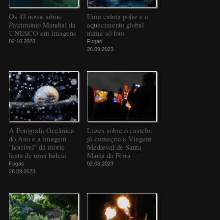
Os 42 novos sítios
Uma calota polar e o
Património Mundial da
aquecimento global
UNESCO em imagens
numa só foto
02.10.2023
Fugas
26.09.2023
A Fotógrafa Oceânica
Luzes sobre o castelo:
do Ano e a imagem
já começou a Viagem
"horrível" da morte
Medieval de Santa
lenta de uma baleia
Maria da Feira
Fugas
02.08.2023
26.09.2023