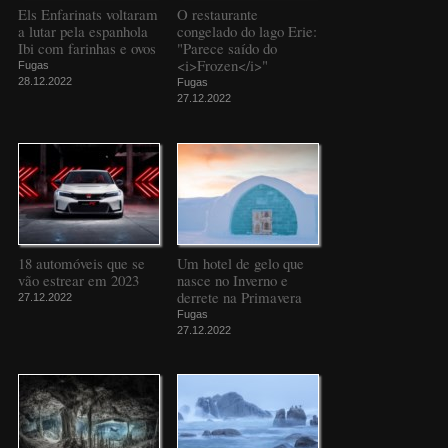
Els Enfarinats voltaram
O restaurante
a lutar pela espanhola
congelado do lago Erie:
Ibi com farinhas e ovos
"Parece saído do
<i>Frozen</i>"
Fugas
28.12.2022
Fugas
27.12.2022
18 automóveis que se
Um hotel de gelo que
vão estrear em 2023
nasce no Inverno e
derrete na Primavera
27.12.2022
Fugas
27.12.2022