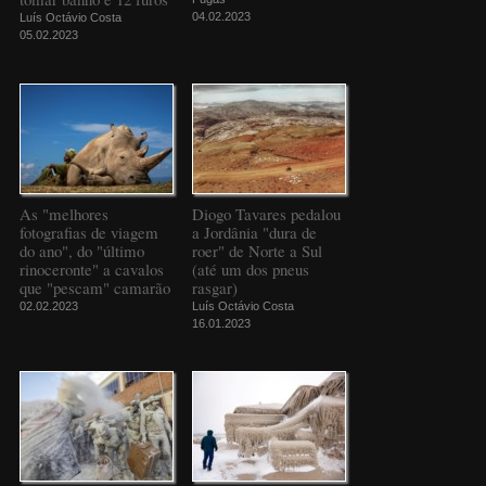
04.02.2023
Luís Octávio Costa
05.02.2023
As "melhores
Diogo Tavares pedalou
fotografias de viagem
a Jordânia "dura de
do ano", do "último
roer" de Norte a Sul
rinoceronte" a cavalos
(até um dos pneus
que "pescam" camarão
rasgar)
02.02.2023
Luís Octávio Costa
16.01.2023