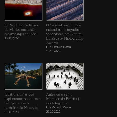
O Rio Tinto podia ser
O "verdadeiro" mundo
de Marte, mas está
natural nas fotografias
mesmo aqui ao lado
vencedoras dos Natural
Landscape Photography
15.11.2022
Awards
Luís Octávio Costa
15.11.2022
Quatro artistas que
Antes de o ser, o
exploraram, sentiram e
Mercado do Bolhão já
interpretaram o
era fotogénico
território do Naturcôa
Luís Octávio Costa
21.10.2022
01.11.2022