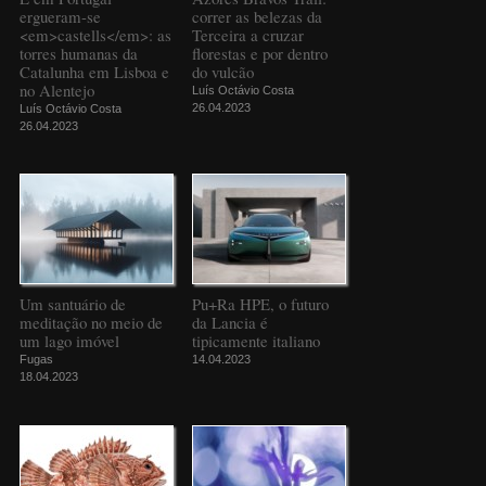
ergueram-se
correr as belezas da
<em>castells</em>: as
Terceira a cruzar
torres humanas da
florestas e por dentro
Catalunha em Lisboa e
do vulcão
no Alentejo
Luís Octávio Costa
26.04.2023
Luís Octávio Costa
26.04.2023
Um santuário de
Pu+Ra HPE, o futuro
meditação no meio de
da Lancia é
um lago imóvel
tipicamente italiano
Fugas
14.04.2023
18.04.2023