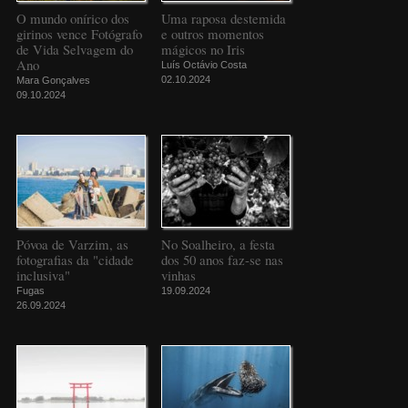
O mundo onírico dos
Uma raposa destemida
girinos vence Fotógrafo
e outros momentos
de Vida Selvagem do
mágicos no Iris
Ano
Luís Octávio Costa
02.10.2024
Mara Gonçalves
09.10.2024
Póvoa de Varzim, as
No Soalheiro, a festa
fotografias da "cidade
dos 50 anos faz-se nas
inclusiva"
vinhas
Fugas
19.09.2024
26.09.2024