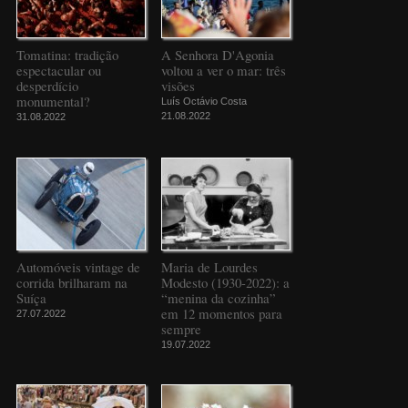
Tomatina: tradição
A Senhora D'Agonia
espectacular ou
voltou a ver o mar: três
desperdício
visões
monumental?
Luís Octávio Costa
21.08.2022
31.08.2022
Automóveis vintage de
Maria de Lourdes
corrida brilharam na
Modesto (1930-2022): a
Suíça
“menina da cozinha”
em 12 momentos para
27.07.2022
sempre
19.07.2022