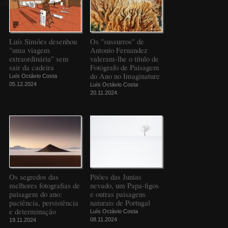
--%>
Luís Simões desenhou
Os "sussurros" de
"uma viagem
Antonio Fernandez
extraordinária" sem
valeram-lhe o título de
sair da cadeira
Fotógrafo de Paisagem
do Ano no Imaginature
Luís Octávio Costa
05.12.2024
Luís Octávio Costa
20.11.2024
Os segredos das
Pitões das Junias
melhores fotografias de
nevado, um Papa-figos
paisagem do ano:
e outras paisagens
paciência, persistência
naturais de Portugal
e determinação
Luís Octávio Costa
08.11.2024
19.11.2024