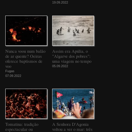
19.09.2022
Nunca voou num balão
Assim era Apúlia, o
de ar quente? Oeiras
"Algarve dos pobres":
oferece baptismos de
uma viagem no tempo
voo
05.09.2022
Fugas
07.09.2022
Tomatina: tradição
A Senhora D'Agonia
espectacular ou
voltou a ver o mar: três