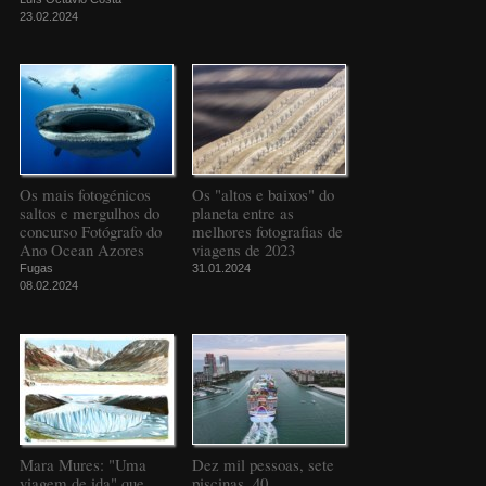
23.02.2024
Os mais fotogénicos
Os "altos e baixos" do
saltos e mergulhos do
planeta entre as
concurso Fotógrafo do
melhores fotografias de
Ano Ocean Azores
viagens de 2023
Fugas
31.01.2024
08.02.2024
Mara Mures: "Uma
Dez mil pessoas, sete
viagem de ida" que
piscinas, 40