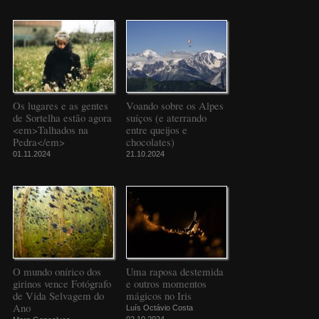
Os lugares e as gentes
Voando sobre os Alpes
de Sortelha estão agora
suíços (e aterrando
<em>Talhados na
entre queijos e
Pedra</em>
chocolates)
01.11.2024
21.10.2024
O mundo onírico dos
Uma raposa destemida
girinos vence Fotógrafo
e outros momentos
de Vida Selvagem do
mágicos no Iris
Ano
Luís Octávio Costa
02.10.2024