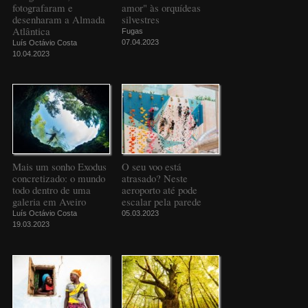
fotografaram e
amor" às orquídeas
desenharam a Almada
silvestres
Atlântica
Fugas
07.04.2023
Luís Octávio Costa
10.04.2023
Mais um sonho Exodus
O seu voo está
concretizado: o mundo
atrasado? Neste
todo dentro de uma
aeroporto até pode
galeria em Aveiro
escalar pela parede
Luís Octávio Costa
05.03.2023
19.03.2023