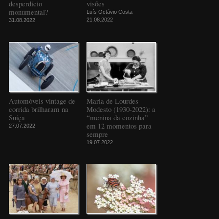
desperdício
visões
monumental?
Luís Octávio Costa
21.08.2022
31.08.2022
Automóveis vintage de
Maria de Lourdes
corrida brilharam na
Modesto (1930-2022): a
Suíça
“menina da cozinha”
em 12 momentos para
27.07.2022
sempre
19.07.2022