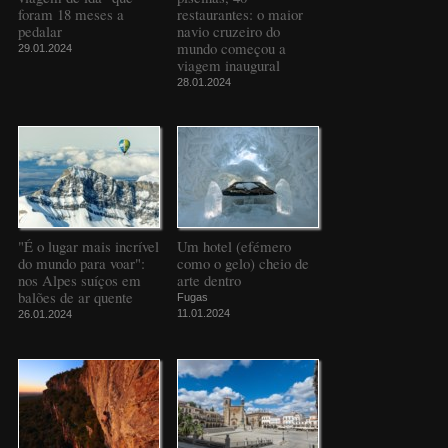
foram 18 meses a
restaurantes: o maior
pedalar
navio cruzeiro do
mundo começou a
29.01.2024
viagem inaugural
28.01.2024
"É o lugar mais incrível
Um hotel (efémero
do mundo para voar":
como o gelo) cheio de
nos Alpes suíços em
arte dentro
balões de ar quente
Fugas
11.01.2024
26.01.2024