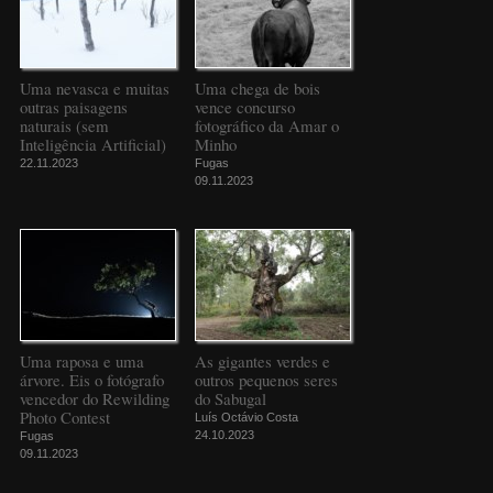
Uma nevasca e muitas
Uma chega de bois
outras paisagens
vence concurso
naturais (sem
fotográfico da Amar o
Inteligência Artificial)
Minho
22.11.2023
Fugas
09.11.2023
Uma raposa e uma
As gigantes verdes e
árvore. Eis o fotógrafo
outros pequenos seres
vencedor do Rewilding
do Sabugal
Photo Contest
Luís Octávio Costa
24.10.2023
Fugas
09.11.2023