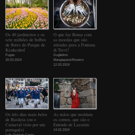
Os 40 jardineiros e os
O que faz Roma com
sete milhões de bolbos
as moedas que são
de flores do Parque de
atiradas para a Fontana
Keukenhof
di Trevi?
Fugas
Guglielmo
20.03.2024
Mangiapane/Reuters
12.03.2024
Os três dias mais belos
As mãos que moldam
de Basileia (ou o
os cornos, que são o
Carnaval visto por um
Entrudo de Lazarim
português)
14.02.2024
Luís Octávio Costa