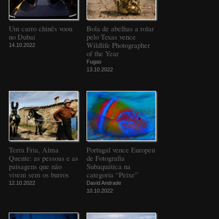
Um carro chinês voou
Bola de abelhas a rolar
no Dubai
pelo Texas vence
Wildlife Photographer
14.10.2022
of the Year
Fugas
13.10.2022
Terra Fria, Alma
Portugal vence Europeu
Quente: as pessoas e as
de Fotografia
paisagens que não
Subaquática na
vivem sem os burros
categoria “Peixe”
12.10.2022
David Andrade
10.10.2022