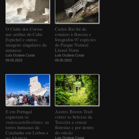
O Clube dos Corvos
Carlos Rio foi do
nas arribas do Cabo
estuário à floresta e
Espichel e outras
fotografou 97 espécies
imagens singulares da
do Parque Natural
natureza
Litoral Norte
Luís Octávio Costa
Luís Octávio Costa
09.05.2023
09.05.2023
E em Portugal
Azores Bravos Trail:
ergueram-se
correr as belezas da
<em>castells</em>: as
Terceira a cruzar
torres humanas da
florestas e por dentro
Catalunha em Lisboa e
do vulcão
no Alentejo
Luís Octávio Costa