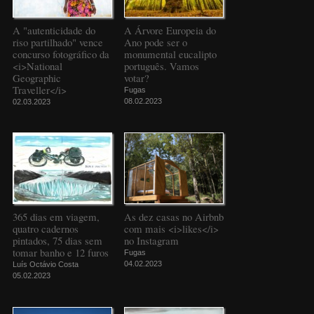
A "autenticidade do
A Árvore Europeia do
riso partilhado" vence
Ano pode ser o
concurso fotográfico da
monumental eucalipto
<i>National
português. Vamos
Geographic
votar?
Traveller</i>
Fugas
08.02.2023
02.03.2023
365 dias em viagem,
As dez casas no Airbnb
quatro cadernos
com mais <i>likes</i>
pintados, 75 dias sem
no Instagram
tomar banho e 12 furos
Fugas
04.02.2023
Luís Octávio Costa
05.02.2023