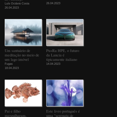
26.04.2023
Luís Octávio Costa
26.04.2023
Um santuário de
Pu+Ra HPE, o futuro
meditação no meio de
da Lancia é
um lago imóvel
tipicamente italiano
Fugas
14.04.2023
18.04.2023
Pai e filho
Este livro português é
mergulharam,
uma "serenata de