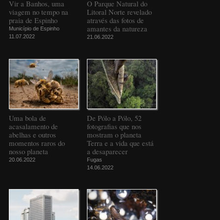
Vir a Banhos, uma
O Parque Natural do
viagem no tempo na
Litoral Norte revelado
praia de Espinho
através das fotos de
amantes da natureza
Município de Espinho
11.07.2022
21.06.2022
Uma bola de
De Pólo a Pólo, 52
acasalamento de
fotografias que nos
abelhas e outros
mostram o planeta
momentos raros do
Terra e a vida que está
nosso planeta
a desaparecer
20.06.2022
Fugas
14.06.2022