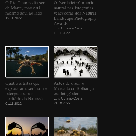
O Rio Tinto podia ser
O "verdadeiro" mundo
de Marte, mas está
natural nas fotografias
mesmo aqui ao lado
vencedoras dos Natural
Landscape Photography
15.11.2022
Awards
Luís Octávio Costa
15.11.2022
Quatro artistas que
Antes de o ser, o
exploraram, sentiram e
Mercado do Bolhão já
interpretaram o
era fotogénico
território do Naturcôa
Luís Octávio Costa
21.10.2022
01.11.2022