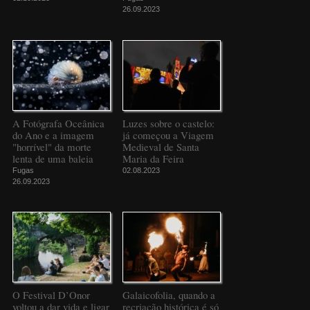
26.09.2023
A Fotógrafa Oceânica
Luzes sobre o castelo:
do Ano e a imagem
já começou a Viagem
"horrível" da morte
Medieval de Santa
lenta de uma baleia
Maria da Feira
Fugas
02.08.2023
26.09.2023
O Festival D’Onor
Galaicofolia, quando a
voltou a dar vida e ligar
recriação histórica é só