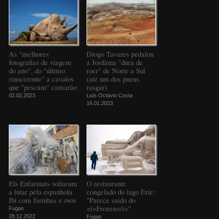
As "melhores
Diogo Tavares pedalou
fotografias de viagem
a Jordânia "dura de
do ano", do "último
roer" de Norte a Sul
rinoceronte" a cavalos
(até um dos pneus
que "pescam" camarão
rasgar)
02.02.2023
Luís Octávio Costa
16.01.2023
Els Enfarinats voltaram
O restaurante
a lutar pela espanhola
congelado do lago Erie:
Ibi com farinhas e ovos
"Parece saído do
<i>Frozen</i>"
Fugas
28.12.2022
Fugas