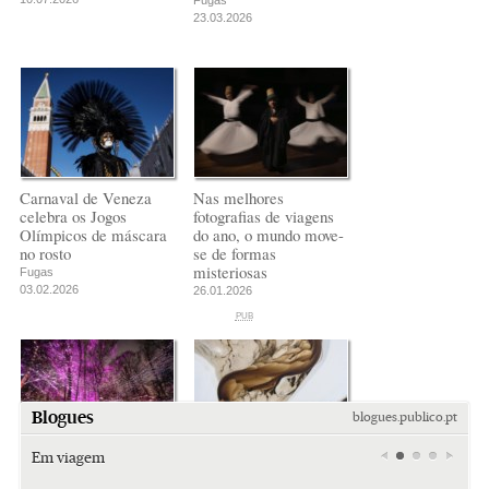
Fugas
23.03.2026
Carnaval de Veneza
Nas melhores
celebra os Jogos
fotografias de viagens
Olímpicos de máscara
do ano, o mundo move-
no rosto
se de formas
misteriosas
Fugas
03.02.2026
26.01.2026
PUB
PUB
PUB
Blogues
blogues.publico.pt
Em viagem
O esplendor cósmico
Melhor fotógrafo de
de um festival de luzes
paisagem do ano: entre