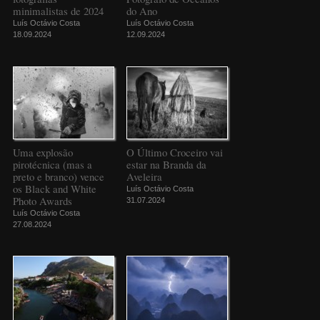
minimalistas de 2024
do Ano
Luís Octávio Costa
Luís Octávio Costa
18.09.2024
12.09.2024
Uma explosão
O Último Croceiro vai
pirotécnica (mas a
estar na Branda da
preto e branco) vence
Aveleira
os Black and White
Luís Octávio Costa
Photo Awards
31.07.2024
Luís Octávio Costa
27.08.2024