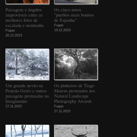
Paisagens e ângulos
Os cinco novos
improváveis entre as
"pueblos mais bonitos
melhores fotos de
de Espanha"
escalada e montanha
Fugas
19.12.2023
Fugas
20.12.2023
Um grande nevão na
Os pinheiros de Tiago
Peneda-Gerês e outras
Mateus premiados nos
paisagens premiadas no
Natural Landscape
Imaginature
Photography Awards
27.11.2023
Fugas
27.11.2023