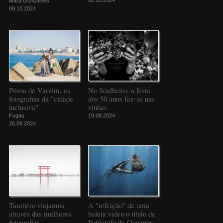
Mara Gonçalves
09.10.2024
Póvoa de Varzim, as
No Soalheiro, a festa
fotografias da "cidade
dos 50 anos faz-se nas
inclusiva"
vinhas
Fugas
19.09.2024
26.09.2024
Também viajamos
A "refeição" de uma
através das melhores
baleia valeu o título de
fotografias
Fotógrafo de Oceanos