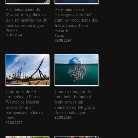
A icónica ponte de
As montanhas e
Mostar: mergulhos no
"paisagens surreais"
rio e na história nos 20
entre os vencedores dos
anos da reconstrução
International Pano
Awards
Reuters
30.07.2024
Fugas
01.06.2024
Com mais de 30
Como a imagem de
atracções, o Parque
uma bola de futebol
Warner de Madrid
pode vencer um
recebe 50 mil
concurso de fotografia
portugueses todos os
de vida selvagem
anos
25.03.2024
04.04.2024