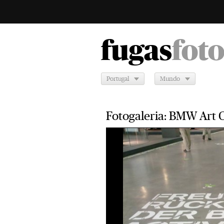
fugas
fot
Portugal
Mundo
Fotogaleria: BMW Art C