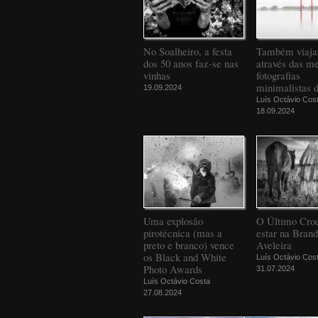
No Soalheiro, a festa
Também viaj
dos 50 anos faz-se nas
através das m
vinhas
fotografias
minimalistas 
19.09.2024
Luís Octávio Cos
18.09.2024
Uma explosão
O Último Croc
pirotécnica (mas a
estar na Bran
preto e branco) vence
Aveleira
os Black and White
Luís Octávio Cos
Photo Awards
31.07.2024
Luís Octávio Costa
27.08.2024