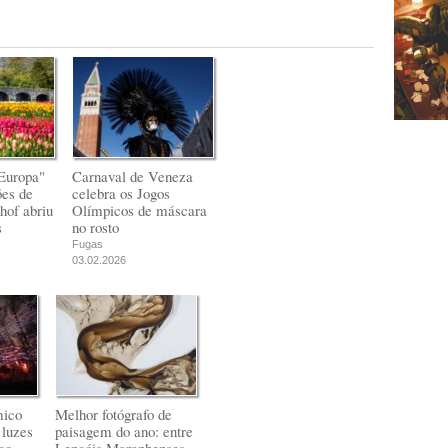
Europa"
Carnaval de Veneza
ões de
celebra os Jogos
hof abriu
Olímpicos de máscara
s
no rosto
Fugas
03.02.2026
mico
Melhor fotógrafo de
 luzes
paisagem do ano: entre