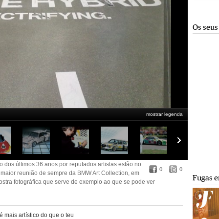
Os seus
mostrar legenda
 dos últimos 36 anos por reputados artistas estão no Museu da BMW em
e da BMW Art Collection em exibição até finais de Setembro. Eis uma mostra
e ver. Carla B. Ribeiro conta mais em http://fugas.publico.pt/284446
 dos últimos 36 anos por reputados artistas estão no
0
0
maior reunião de sempre da BMW Art Collection, em
Fugas e
ostra fotográfica que serve de exemplo ao que se pode ver
 mais artístico do que o teu