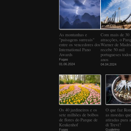
As montanhas e
Com mais de 30
"paisagens surreais"
atracções, o Par
entre os vencedores dos
Warner de Madri
International Pano
recebe 50 mil
Awards
portugueses todos
anos
Fugas
01.06.2024
04.04.2024
Os 40 jardineiros e os
O que faz Ro
sete milhões de bolbos
as moedas que
de flores do Parque de
atiradas para 
Keukenhof
di Trevi?
Fugas
Guglielmo