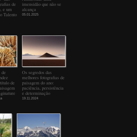
rafias de
imensidão que não se
o, e um
alcança
to Talento
05.01.2025
" de
Os segredos das
ndez
melhores fotografias de
título de
paisagem do ano:
Paisagem
paciência, persistência
ginature
e determinação
ta
19.11.2024