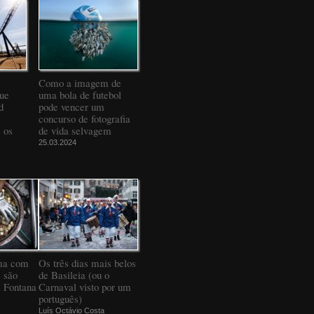
Como a imagem de
que
uma bola de futebol
d
pode vencer um
concurso de fotografia
 os
de vida selvagem
25.03.2024
ma com
Os três dias mais belos
 são
de Basileia (ou o
a Fontana
Carnaval visto por um
português)
Luís Octávio Costa