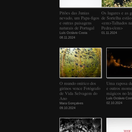
Pitões das Junias
Os lugares e as g
nevado, um Papa-figos
de Sortelha estão
e outras paisagens
<em>Talhados n
naturais de Portugal
Pedra</em>
Luís Octávio Costa
01.11.2024
08.11.2024
O mundo onírico dos
Uma raposa d
girinos vence Fotógrafo
e outros mome
de Vida Selvagem do
mágicos no Iri
Ano
Luís Octávio Cos
02.10.2024
Mara Gonçalves
09.10.2024