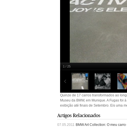
1 / 25
Quinze dos 17 carros transformados ao longo
Munique. A Fugas foi à maior reunião de sempr
fotográfica que serve de exemplo ao que se pod
Quinze de 17 carros transformados ao longo
Museu da BMW, em Munique. A Fugas foi à 
exibição até finais de Setembro. Eis uma m
Artigos Relacionados
07.05.2011
BMW Art Collection: O meu carro é