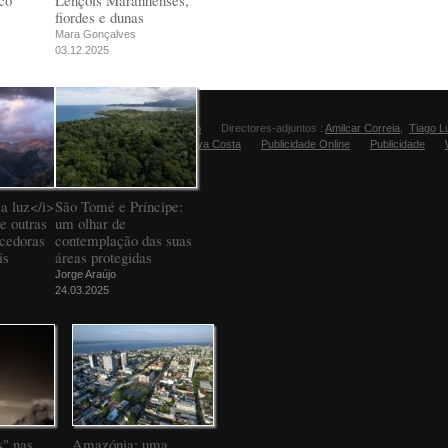
co
Lençóis Maranhenses,
fiordes e dunas
Mara Gonçalves
03.12.2025
Director:
Manuel Carvalho
Directores-adjuntos :
Amilcar Correia
,
Tiago L
Editora Fugas:
Sandra Silva Costa
Publicidade Online
Publicidade
a luz</i>
São Tomé e Príncipe:
e outras
um olhar de
ncedoras
contemplação das suas
is
áreas protegidas
Jorge Araújo
24.03.2025
" nas
Amazónia: uma