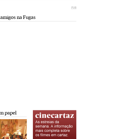
Miami retro (e sempre kitsch)
comunismo-capitalismo
PUB
Andreia Marques Pereira
Rui Barbosa Batista
 amigos na Fugas
Tiraspol: Misterioso beijo
Saïdia além da praia: da gruta do
comunismo-capitalismo
Camelo a Tafoughalt
Rui Barbosa Batista
Andreia Marques Pereira
A minha mais doce Transnístria
Rui Barbosa Batista
m papel