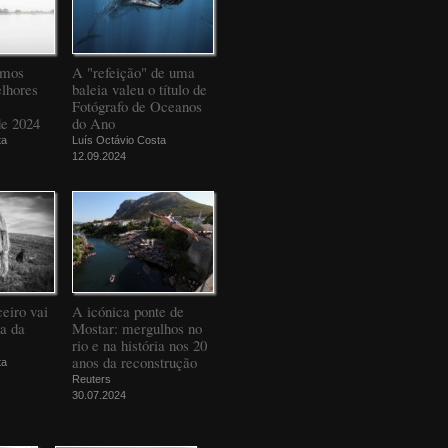
amos
A "refeição" de uma
elhores
baleia valeu o título de
Fotógrafo de Oceanos
de 2024
do Ano
ta
Luís Octávio Costa
12.09.2024
eiro vai
A icónica ponte de
da da
Mostar: mergulhos no
rio e na história nos 20
anos da reconstrução
ta
Reuters
30.07.2024