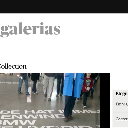
-
ogalerias
ollection
Blogu
Em vi
Corre