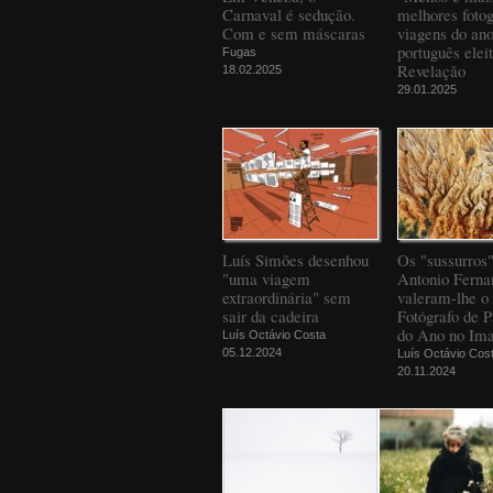
Carnaval é sedução.
melhores fotog
Com e sem máscaras
viagens do an
português elei
Fugas
Revelação
18.02.2025
29.01.2025
Luís Simões desenhou
Os "sussurros
"uma viagem
Antonio Ferna
extraordinária" sem
valeram-lhe o 
sair da cadeira
Fotógrafo de 
do Ano no Ima
Luís Octávio Costa
05.12.2024
Luís Octávio Cos
20.11.2024