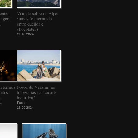
entes
Voando sobre os Alpes
 agora
suíços (e aterrando
a
entre queijos e
chocolates)
21.10.2024
estemida
Póvoa de Varzim, as
ntos
fotografias da "cidade
s
inclusiva"
ta
Fugas
26.09.2024