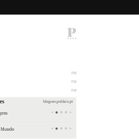
P
PUB
PUB
PUB
es
blogues.publico.pt
agem
Miami retro (e sempre kitsch)
Andreia Marques Pereira
r Mundo
Tiraspol: Misterioso beijo