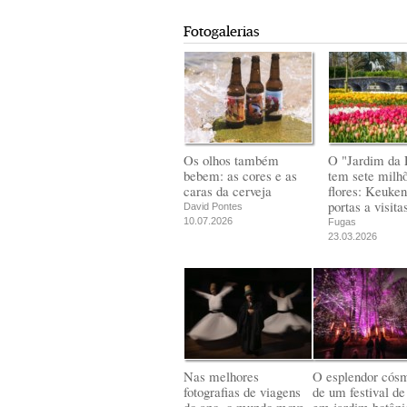
Fotogalerias
Os olhos também
O "Jardim da 
bebem: as cores e as
tem sete milh
caras da cerveja
flores: Keuken
portas a visita
David Pontes
10.07.2026
Fugas
23.03.2026
Nas melhores
O esplendor cós
fotografias de viagens
de um festival de