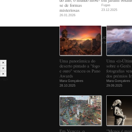
do ano, o mundo move-
em jardim botâni
se de formas
Fugas
misteriosas
23.12.2025
26.01.2026
© 2026
PÚBLICO
Comunicação Social SA
Uma panorâmica do
Uma <i>Últim
×
deserto pintado a "fogo
sobre o Gerês 
×
e ouro" venceu os Pano
fotografias ve
×
Awards
dos prémios Ir
--%>
Mara Gonçalves
Mara Gonçalves
28.10.2025
29.09.2025
Em Veneza, o
"Menos é mais