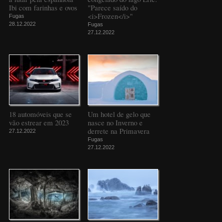
Ibi com farinhas e ovos
"Parece saído do
<i>Frozen</i>"
Fugas
28.12.2022
Fugas
27.12.2022
18 automóveis que se
Um hotel de gelo que
vão estrear em 2023
nasce no Inverno e
derrete na Primavera
27.12.2022
Fugas
27.12.2022