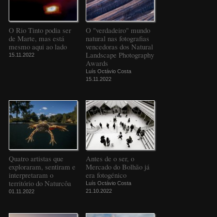
O Rio Tinto podia ser
O "verdadeiro" mundo
de Marte, mas está
natural nas fotografias
mesmo aqui ao lado
vencedoras dos Natural
Landscape Photography
15.11.2022
Awards
Luís Octávio Costa
15.11.2022
Quatro artistas que
Antes de o ser, o
exploraram, sentiram e
Mercado do Bolhão já
interpretaram o
era fotogénico
território do Naturcôa
Luís Octávio Costa
21.10.2022
01.11.2022