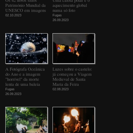
Os 42 novos sítios
Uma calota polar e o
Património Mundial da
aquecimento global
UNESCO em imagens
numa só foto
02.10.2023
Fugas
26.09.2023
A Fotógrafa Oceânica
Luzes sobre o castelo:
do Ano e a imagem
já começou a Viagem
"horrível" da morte
Medieval de Santa
lenta de uma baleia
Maria da Feira
Fugas
02.08.2023
26.09.2023