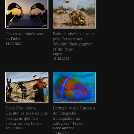
Um carro chinês voou
Bola de abelhas a rolar
no Dubai
pelo Texas vence
Wildlife Photographer
14.10.2022
of the Year
Fugas
13.10.2022
Terra Fria, Alma
Portugal vence Europeu
Quente: as pessoas e as
de Fotografia
paisagens que não
Subaquática na
vivem sem os burros
categoria “Peixe”
12.10.2022
David Andrade
10.10.2022