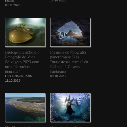
24.10.2023
Fugas
09.11.2023
Biólogo marinho é o
Prémios de fotografia
Fotógrafo de Vida
panorâmica: Das
Selvagem 2023 com
"majestosas terras" da
uma "ferradura
Islândia à Caverna
dourada"
Fantasma
Luís Octávio Costa
09.10.2023
11.10.2023