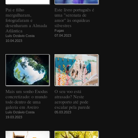
Pai e filho
Este livro português é
mergulharam,
uma "serenata de
fotografaram e
amor" às orquídeas
desenharam a Almada
silvestres
Atlântica
Fugas
07.04.2023
Luís Octávio Costa
10.04.2023
Mais um sonho Exodus
O seu voo está
concretizado: o mundo
atrasado? Neste
todo dentro de uma
aeroporto até pode
galeria em Aveiro
escalar pela parede
Luís Octávio Costa
05.03.2023
19.03.2023