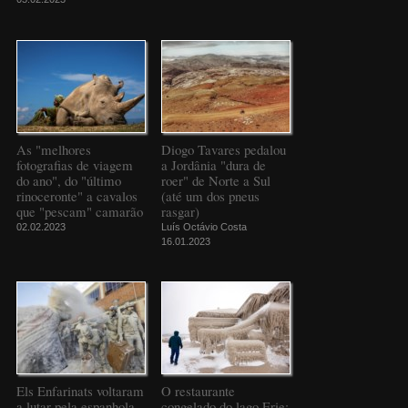
As "melhores
Diogo Tavares pedalou
fotografias de viagem
a Jordânia "dura de
do ano", do "último
roer" de Norte a Sul
rinoceronte" a cavalos
(até um dos pneus
que "pescam" camarão
rasgar)
02.02.2023
Luís Octávio Costa
16.01.2023
Els Enfarinats voltaram
O restaurante
a lutar pela espanhola
congelado do lago Erie: