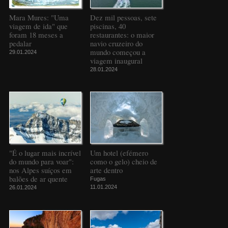
Mara Mures: "Uma
Dez mil pessoas, sete
viagem de ida" que
piscinas, 40
foram 18 meses a
restaurantes: o maior
pedalar
navio cruzeiro do
mundo começou a
29.01.2024
viagem inaugural
28.01.2024
"É o lugar mais incrível
Um hotel (efémero
do mundo para voar":
como o gelo) cheio de
nos Alpes suíços em
arte dentro
balões de ar quente
Fugas
11.01.2024
26.01.2024