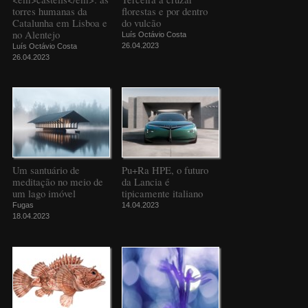
torres humanas da
florestas e por dentro
Catalunha em Lisboa e
do vulcão
no Alentejo
Luís Octávio Costa
26.04.2023
Luís Octávio Costa
26.04.2023
Um santuário de
Pu+Ra HPE, o futuro
meditação no meio de
da Lancia é
um lago imóvel
tipicamente italiano
Fugas
14.04.2023
18.04.2023