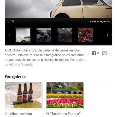
1 / 32
mostrar legenda
A Automobilia decorreu em Aveiro entre 20 e 22 de Maio. Carros antigos ou
motas e bicicletas fizeram as delícias de muitos no Parque de Feiras e
A 19.ª Automobilia, grande certame de carros antigos,
Exposições da cidade |
Adriano Miranda
0
0
decorreu em Aveiro. Passeio fotográfico pelos caminhos
de automóveis, motas ou bicicletas históricos.
Fotogaleria
de Adriano Miranda
Fotogalerias
Os olhos também
O "Jardim da Europa"