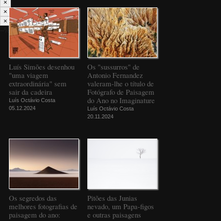
×
×
×
--%>
Luís Simões desenhou
Os "sussurros" de
"uma viagem
Antonio Fernandez
extraordinária" sem
valeram-lhe o título de
sair da cadeira
Fotógrafo de Paisagem
do Ano no Imaginature
Luís Octávio Costa
05.12.2024
Luís Octávio Costa
20.11.2024
Os segredos das
Pitões das Junias
melhores fotografias de
nevado, um Papa-figos
paisagem do ano:
e outras paisagens