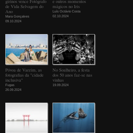
girinos vence Fotógrafo
e outros momentos
de Vida Selvagem do
mágicos no Iris
Ano
Luís Octávio Costa
02.10.2024
Mara Gonçalves
09.10.2024
Póvoa de Varzim, as
No Soalheiro, a festa
fotografias da "cidade
dos 50 anos faz-se nas
inclusiva"
vinhas
Fugas
19.09.2024
26.09.2024