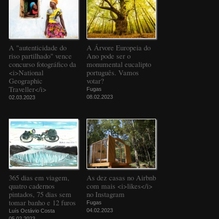
A "autenticidade do
A Árvore Europeia do
riso partilhado" vence
Ano pode ser o
concurso fotográfico da
monumental eucalipto
<i>National
português. Vamos
Geographic
votar?
Traveller</i>
Fugas
08.02.2023
02.03.2023
365 dias em viagem,
As dez casas no Airbnb
quatro cadernos
com mais <i>likes</i>
pintados, 75 dias sem
no Instagram
tomar banho e 12 furos
Fugas
04.02.2023
Luís Octávio Costa
05.02.2023