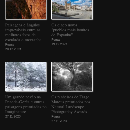
Paisagens e ângulos
Os cinco novos
improváveis entre as
"pueblos mais bonitos
melhores fotos de
de Espanha"
escalada e montanha
Fugas
19.12.2023
Fugas
20.12.2023
Um grande nevão na
Os pinheiros de Tiago
Peneda-Gerês e outras
Mateus premiados nos
paisagens premiadas no
Natural Landscape
Imaginature
Photography Awards
27.11.2023
Fugas
27.11.2023