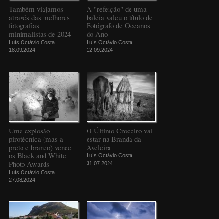
Também viajamos
A "refeição" de uma
através das melhores
baleia valeu o título de
fotografias
Fotógrafo de Oceanos
minimalistas de 2024
do Ano
Luís Octávio Costa
Luís Octávio Costa
18.09.2024
12.09.2024
Uma explosão
O Último Croceiro vai
pirotécnica (mas a
estar na Branda da
preto e branco) vence
Aveleira
os Black and White
Luís Octávio Costa
Photo Awards
31.07.2024
Luís Octávio Costa
27.08.2024