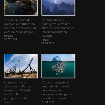
A icónica ponte de
As montanhas e
Mostar: mergulhos no
"paisagens surreais"
rio e na história nos 20
entre os vencedores dos
anos da reconstrução
International Pano
Awards
Reuters
30.07.2024
Fugas
01.06.2024
Com mais de 30
Como a imagem de
atracções, o Parque
uma bola de futebol
Warner de Madrid
pode vencer um
recebe 50 mil
concurso de fotografia
portugueses todos os
de vida selvagem
anos
25.03.2024