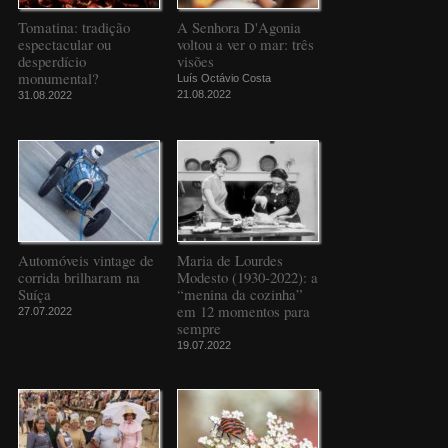
Tomatina: tradição
A Senhora D'Agonia
espectacular ou
voltou a ver o mar: três
desperdício
visões
monumental?
Luís Octávio Costa
21.08.2022
31.08.2022
Automóveis vintage de
Maria de Lourdes
corrida brilharam na
Modesto (1930-2022): a
Suíça
“menina da cozinha”
em 12 momentos para
27.07.2022
sempre
19.07.2022