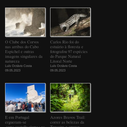
O Clube dos Corvos
Carlos Rio foi do
nas arribas do Cabo
estuário à floresta e
Espichel e outras
fotografou 97 espécies
imagens singulares da
do Parque Natural
natureza
Litoral Norte
Luís Octávio Costa
Luís Octávio Costa
09.05.2023
09.05.2023
E em Portugal
Azores Bravos Trail:
ergueram-se
correr as belezas da
<em>castells</em>: as
Terceira a cruzar