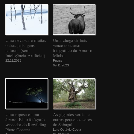
Uma nevasca e muitas
Uma chega de bois
outras paisagens
vence concurso
naturais (sem
fotográfico da Amar o
Inteligência Artificial)
Minho
22.11.2023
Fugas
09.11.2023
Uma raposa e uma
As gigantes verdes e
árvore. Eis o fotógrafo
outros pequenos seres
vencedor do Rewilding
do Sabugal
Photo Contest
Luís Octávio Costa