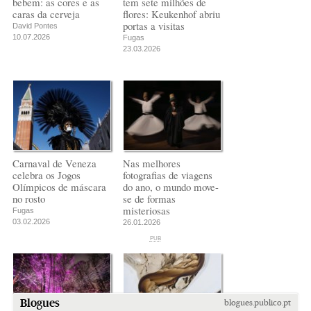
bebem: as cores e as
tem sete milhões de
caras da cerveja
flores: Keukenhof abriu
portas a visitas
David Pontes
10.07.2026
Fugas
23.03.2026
Carnaval de Veneza
Nas melhores
celebra os Jogos
fotografias de viagens
Olímpicos de máscara
do ano, o mundo move-
no rosto
se de formas
misteriosas
Fugas
03.02.2026
26.01.2026
PUB
PUB
PUB
Blogues
blogues.publico.pt