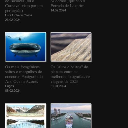
de Basileia (ou o
os cornos, que são o
Carnaval visto por um
Entrudo de Lazarim
português)
14.02.2024
Luís Octávio Costa
23.02.2024
Os mais fotogénicos
Os "altos e baixos" do
saltos e mergulhos do
planeta entre as
concurso Fotógrafo do
melhores fotografias de
Ano Ocean Azores
viagens de 2023
Fugas
31.01.2024
08.02.2024