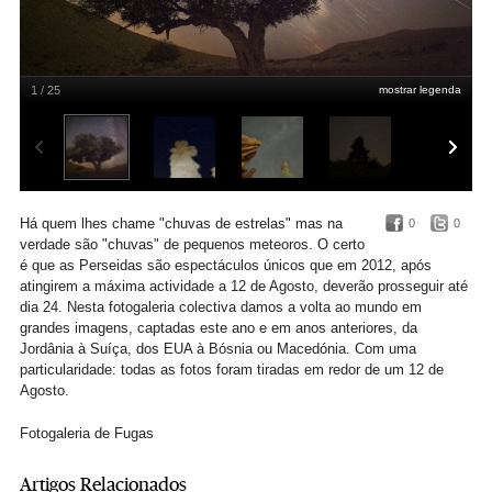
1 / 25
mostrar legenda
Uma longa exposição durante uma chuva de Perseidas perto de Mitzpe Ramon,
Israel. A 13/08/2012
Amir Cohen/Reuters
Há quem lhes chame "chuvas de estrelas" mas na
0
0
verdade são "chuvas" de pequenos meteoros. O certo
é que as Perseidas são espectáculos únicos que em 2012, após
atingirem a máxima actividade a 12 de Agosto, deverão prosseguir até
dia 24. Nesta fotogaleria colectiva damos a volta ao mundo em
grandes imagens, captadas este ano e em anos anteriores, da
Jordânia à Suíça, dos EUA à Bósnia ou Macedónia. Com uma
particularidade: todas as fotos foram tiradas em redor de um 12 de
Agosto.
Fotogaleria de Fugas
Artigos Relacionados