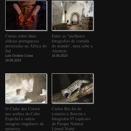
Curtas sobre duas
Entre as "melhores
aldeias portuguesas
fotografias de comida
premiadas na África do
do mundo", uma sabe a
Sul
Alentejo
Luís Octávio Costa
16.05.2023
18.05.2023
O Clube dos Corvos
Carlos Rio foi do
nas arribas do Cabo
estuário à floresta e
Espichel e outras
fotografou 97 espécies
imagens singulares da
do Parque Natural
natureza
Litoral Norte