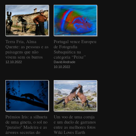
Terra Fria, Alma
Portugal vence Europeu
Quente: as pessoas e as
de Fotografia
paisagens que não
Subaquática na
vivem sem os burros
categoria “Peixe”
12.10.2022
David Andrade
10.10.2022
Prémios Iris: a silhueta
Um voo de uma coruja
de uma gineta, o sol no
e um duelo de garranos
"paraíso" Madeira e as
entre as melhores fotos
árvores secretas do
Wiki Loves Earth