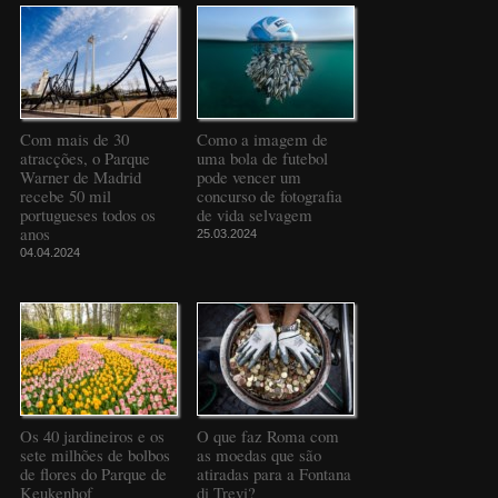
Com mais de 30
Como a imagem de
atracções, o Parque
uma bola de futebol
Warner de Madrid
pode vencer um
recebe 50 mil
concurso de fotografia
portugueses todos os
de vida selvagem
anos
25.03.2024
04.04.2024
Os 40 jardineiros e os
O que faz Roma com
sete milhões de bolbos
as moedas que são
de flores do Parque de
atiradas para a Fontana
Keukenhof
di Trevi?