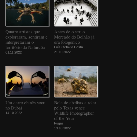
Quatro artistas que
Antes de o ser, o
exploraram, sentiram e
Mercado do Bolhão já
interpretaram o
era fotogénico
território do Naturcôa
Luís Octávio Costa
21.10.2022
01.11.2022
Um carro chinês voou
Bola de abelhas a rolar
no Dubai
pelo Texas vence
Wildlife Photographer
14.10.2022
of the Year
Fugas
13.10.2022