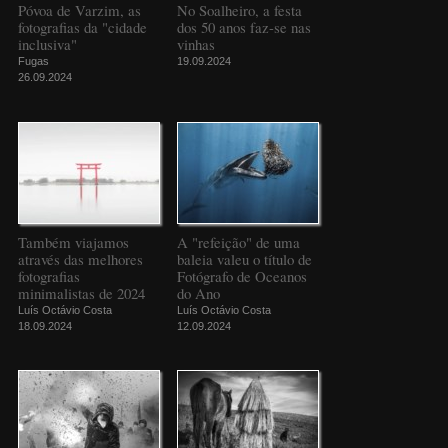
Póvoa de Varzim, as
No Soalheiro, a festa
fotografias da "cidade
dos 50 anos faz-se nas
inclusiva"
vinhas
Fugas
19.09.2024
26.09.2024
Também viajamos
A "refeição" de uma
através das melhores
baleia valeu o título de
fotografias
Fotógrafo de Oceanos
minimalistas de 2024
do Ano
Luís Octávio Costa
Luís Octávio Costa
18.09.2024
12.09.2024