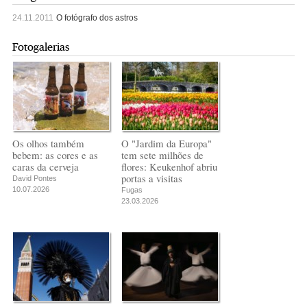
24.11.2011
O fotógrafo dos astros
Fotogalerias
Os olhos também
O "Jardim da Europa"
bebem: as cores e as
tem sete milhões de
caras da cerveja
flores: Keukenhof abriu
portas a visitas
David Pontes
10.07.2026
Fugas
23.03.2026