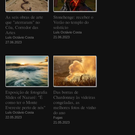
As seis obras de arte
Stonehenge: receber o
que "aterraram" no
Verão no templo do
Côa, Corredor das
solstício
Artes
Luís Octávio Costa
21.06.2023
Luís Octávio Costa
27.06.2023
Exposição de fotografia
Das borras de
Slides of Nazaré: "É
Chardonnay às videiras
como ter o Monte
congeladas, as
Evereste perto de nós"
melhores fotos de vinho
do ano
Luís Octávio Costa
22.05.2023
Fugas
21.05.2023