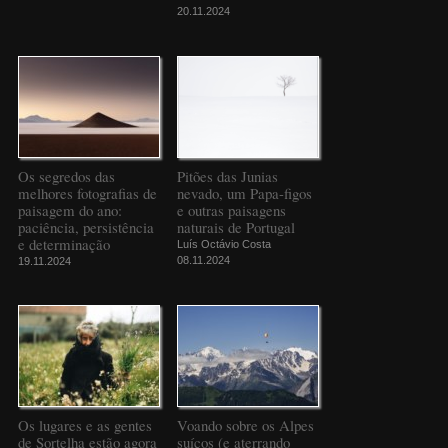
20.11.2024
Os segredos das
Pitões das Junias
melhores fotografias de
nevado, um Papa-figos
paisagem do ano:
e outras paisagens
paciência, persistência
naturais de Portugal
e determinação
Luís Octávio Costa
08.11.2024
19.11.2024
Os lugares e as gentes
Voando sobre os Alpes
de Sortelha estão agora
suíços (e aterrando