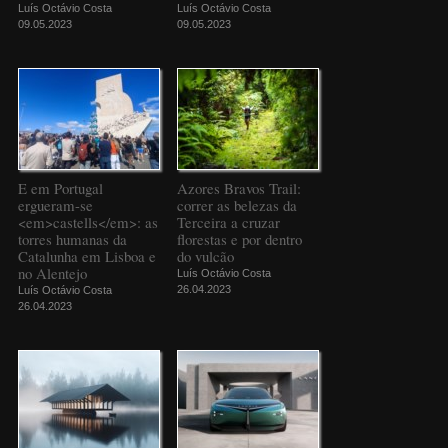
Luís Octávio Costa
Luís Octávio Costa
09.05.2023
09.05.2023
E em Portugal
Azores Bravos Trail:
ergueram-se
correr as belezas da
<em>castells</em>: as
Terceira a cruzar
torres humanas da
florestas e por dentro
Catalunha em Lisboa e
do vulcão
no Alentejo
Luís Octávio Costa
26.04.2023
Luís Octávio Costa
26.04.2023