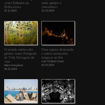
<em>Talhados na
entre queijos e
Pedra</em>
chocolates)
01.11.2024
21.10.2024
O mundo onírico dos
Uma raposa destemida
girinos vence Fotógrafo
e outros momentos
de Vida Selvagem do
mágicos no Iris
Ano
Luís Octávio Costa
02.10.2024
Mara Gonçalves
09.10.2024