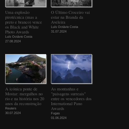
Uma explosão
O Último Croceiro vai
pirotécnica (mas a
estar na Branda da
preto e branco) vence
Aveleira
os Black and White
Luís Octávio Costa
Photo Awards
31.07.2024
Luís Octávio Costa
27.08.2024
A icónica ponte de
As montanhas e
Mostar: mergulhos no
"paisagens surreais"
rio e na história nos 20
entre os vencedores dos
anos da reconstrução
International Pano
Awards
Reuters
30.07.2024
Fugas
01.06.2024