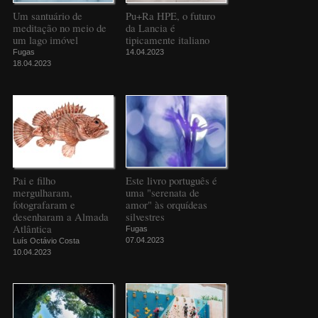
Um santuário de
Pu+Ra HPE, o futuro
meditação no meio de
da Lancia é
um lago imóvel
tipicamente italiano
Fugas
14.04.2023
18.04.2023
Pai e filho
Este livro português é
mergulharam,
uma "serenata de
fotografaram e
amor" às orquídeas
desenharam a Almada
silvestres
Atlântica
Fugas
07.04.2023
Luís Octávio Costa
10.04.2023