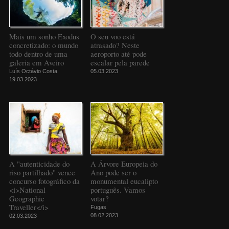
Mais um sonho Exodus
O seu voo está
concretizado: o mundo
atrasado? Neste
todo dentro de uma
aeroporto até pode
galeria em Aveiro
escalar pela parede
Luís Octávio Costa
05.03.2023
19.03.2023
A "autenticidade do
A Árvore Europeia do
riso partilhado" vence
Ano pode ser o
concurso fotográfico da
monumental eucalipto
<i>National
português. Vamos
Geographic
votar?
Traveller</i>
Fugas
08.02.2023
02.03.2023