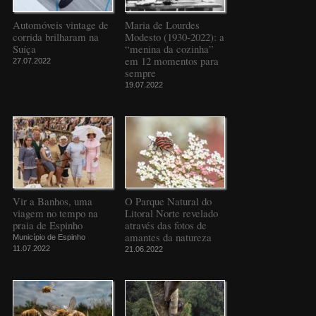
Automóveis vintage de
Maria de Lourdes
corrida brilharam na
Modesto (1930-2022): a
Suíça
“menina da cozinha”
em 12 momentos para
27.07.2022
sempre
19.07.2022
Vir a Banhos, uma
O Parque Natural do
viagem no tempo na
Litoral Norte revelado
praia de Espinho
através das fotos de
amantes da natureza
Município de Espinho
11.07.2022
21.06.2022