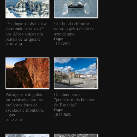
"É o lugar mais incrível
Um hotel (efémero
do mundo para voar":
como o gelo) cheio de
nos Alpes suíços em
arte dentro
balões de ar quente
Fugas
11.01.2024
26.01.2024
Paisagens e ângulos
Os cinco novos
improváveis entre as
"pueblos mais bonitos
melhores fotos de
de Espanha"
escalada e montanha
Fugas
19.12.2023
Fugas
20.12.2023