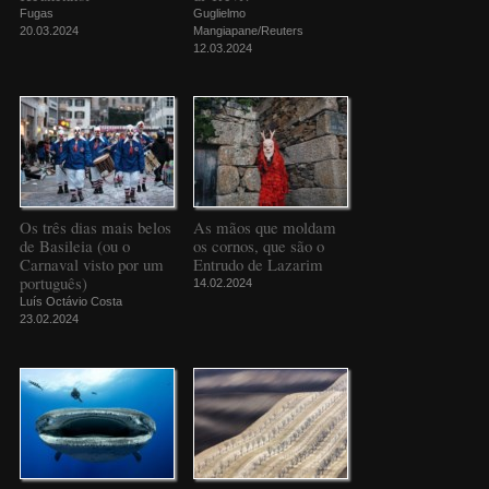
Fugas
Guglielmo
20.03.2024
Mangiapane/Reuters
12.03.2024
Os três dias mais belos
As mãos que moldam
de Basileia (ou o
os cornos, que são o
Carnaval visto por um
Entrudo de Lazarim
português)
14.02.2024
Luís Octávio Costa
23.02.2024