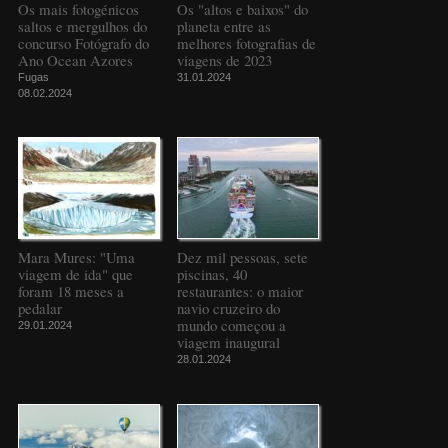
Os mais fotogénicos
Os "altos e baixos" do
saltos e mergulhos do
planeta entre as
concurso Fotógrafo do
melhores fotografias de
Ano Ocean Azores
viagens de 2023
Fugas
31.01.2024
08.02.2024
Mara Mures: "Uma
Dez mil pessoas, sete
viagem de ida" que
piscinas, 40
foram 18 meses a
restaurantes: o maior
pedalar
navio cruzeiro do
mundo começou a
29.01.2024
viagem inaugural
28.01.2024