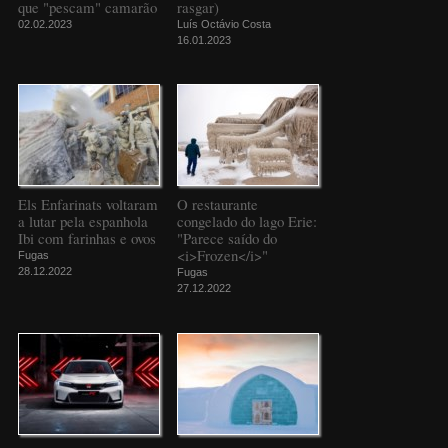
que "pescam" camarão
rasgar)
02.02.2023
Luís Octávio Costa
16.01.2023
Els Enfarinats voltaram
O restaurante
a lutar pela espanhola
congelado do lago Erie:
Ibi com farinhas e ovos
"Parece saído do
<i>Frozen</i>"
Fugas
28.12.2022
Fugas
27.12.2022