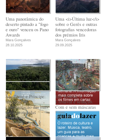
Rui Barbosa Batista
Rui Barbosa Batista
Uma panorâmica do
Uma <i>Última luz</i>
deserto pintado a "fogo
sobre o Gerês e outras
e ouro" venceu os Pano
fotografias vencedoras
Awards
dos prémios Iris
Mara Gonçalves
Mara Gonçalves
28.10.2025
29.09.2025
Fugas em papel
São Tomé e Príncipe:
Em Veneza, o
um olhar de
Carnaval é sedução.
contemplação das suas
Com e sem máscaras
áreas protegidas
Fugas
18.02.2025
Jorge Araújo
24.03.2025