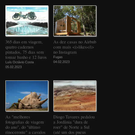
365 dias em viagem,
As dez casas no Airbnb
quatro cadernos
com mais <i>likes</i>
pintados, 75 dias sem
no Instagram
tomar banho e 12 furos
Fugas
04.02.2023
Luís Octávio Costa
05.02.2023
As "melhores
Diogo Tavares pedalou
fotografias de viagem
a Jordânia "dura de
do ano", do "último
roer" de Norte a Sul
rinoceronte" a cavalos
(até um dos pneus