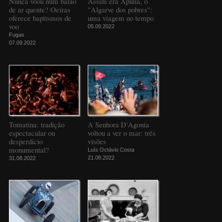
Nunca voou num balão
Assim era Apúlia, o
de ar quente? Oeiras
"Algarve dos pobres":
oferece baptismos de
uma viagem no tempo
voo
05.09.2022
Fugas
07.09.2022
Tomatina: tradição
A Senhora D'Agonia
espectacular ou
voltou a ver o mar: três
desperdício
visões
monumental?
Luís Octávio Costa
21.08.2022
31.08.2022