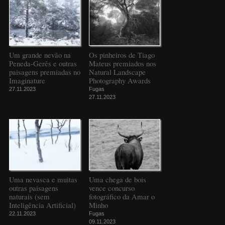
Um grande nevão na
Os pinheiros de Tiago
Peneda-Gerês e outras
Mateus premiados nos
paisagens premiadas no
Natural Landscape
Imaginature
Photography Awards
27.11.2023
Fugas
27.11.2023
Uma nevasca e muitas
Uma chega de bois
outras paisagens
vence concurso
naturais (sem
fotográfico da Amar o
Inteligência Artificial)
Minho
22.11.2023
Fugas
09.11.2023