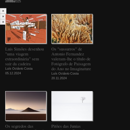
29.01.2025
×
×
×
--%>
Luís Simões desenhou
Os "sussurros" de
"uma viagem
Antonio Fernandez
extraordinária" sem
valeram-lhe o título de
sair da cadeira
Fotógrafo de Paisagem
do Ano no Imaginature
Luís Octávio Costa
05.12.2024
Luís Octávio Costa
20.11.2024
Os segredos das
Pitões das Junias