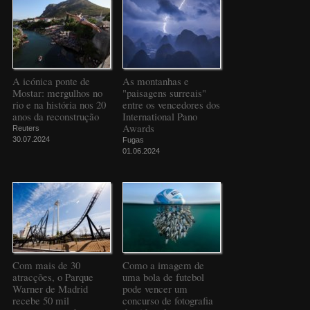
A icónica ponte de
As montanhas e
Mostar: mergulhos no
"paisagens surreais"
rio e na história nos 20
entre os vencedores dos
anos da reconstrução
International Pano
Awards
Reuters
30.07.2024
Fugas
01.06.2024
Com mais de 30
Como a imagem de
atracções, o Parque
uma bola de futebol
Warner de Madrid
pode vencer um
recebe 50 mil
concurso de fotografia