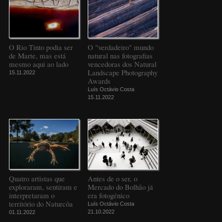
O Rio Tinto podia ser
O "verdadeiro" mundo
de Marte, mas está
natural nas fotografias
mesmo aqui ao lado
vencedoras dos Natural
Landscape Photography
15.11.2022
Awards
Luís Octávio Costa
15.11.2022
Quatro artistas que
Antes de o ser, o
exploraram, sentiram e
Mercado do Bolhão já
interpretaram o
era fotogénico
território do Naturcôa
Luís Octávio Costa
21.10.2022
01.11.2022