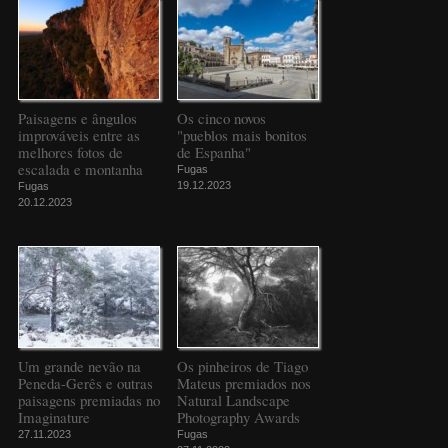
Paisagens e ângulos
Os cinco novos
improváveis entre as
"pueblos mais bonitos
melhores fotos de
de Espanha"
escalada e montanha
Fugas
19.12.2023
Fugas
20.12.2023
Um grande nevão na
Os pinheiros de Tiago
Peneda-Gerês e outras
Mateus premiados nos
paisagens premiadas no
Natural Landscape
Imaginature
Photography Awards
27.11.2023
Fugas