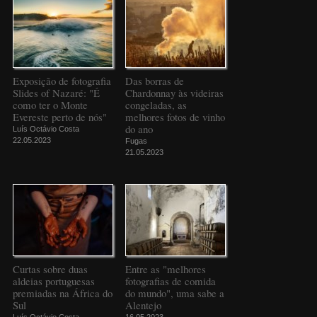
Exposição de fotografia
Das borras de
Slides of Nazaré: "É
Chardonnay às videiras
como ter o Monte
congeladas, as
Evereste perto de nós"
melhores fotos de vinho
do ano
Luís Octávio Costa
22.05.2023
Fugas
21.05.2023
Curtas sobre duas
Entre as "melhores
aldeias portuguesas
fotografias de comida
premiadas na África do
do mundo", uma sabe a
Sul
Alentejo
Luís Octávio Costa
16.05.2023