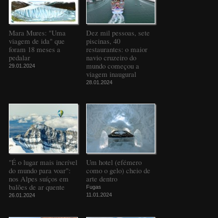
Mara Mures: "Uma
Dez mil pessoas, sete
viagem de ida" que
piscinas, 40
foram 18 meses a
restaurantes: o maior
pedalar
navio cruzeiro do
mundo começou a
29.01.2024
viagem inaugural
28.01.2024
"É o lugar mais incrível
Um hotel (efémero
do mundo para voar":
como o gelo) cheio de
nos Alpes suíços em
arte dentro
balões de ar quente
Fugas
11.01.2024
26.01.2024