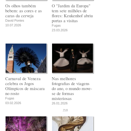
Os olhos também
O "Jardim da Europa"
bebem: as cores e as
tem sete milhões de
caras da cerveja
flores: Keukenhof abriu
portas a visitas
David Pontes
10.07.2026
Fugas
23.03.2026
Carnaval de Veneza
Nas melhores
celebra os Jogos
fotografias de viagens
Olímpicos de máscara
do ano, o mundo move-
no rosto
se de formas
misteriosas
Fugas
03.02.2026
26.01.2026
PUB
PUB
PUB