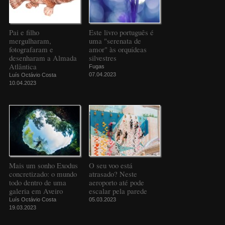
Pai e filho
Este livro português é
mergulharam,
uma "serenata de
fotografaram e
amor" às orquídeas
desenharam a Almada
silvestres
Atlântica
Fugas
07.04.2023
Luís Octávio Costa
10.04.2023
Mais um sonho Exodus
O seu voo está
concretizado: o mundo
atrasado? Neste
todo dentro de uma
aeroporto até pode
galeria em Aveiro
escalar pela parede
Luís Octávio Costa
05.03.2023
19.03.2023