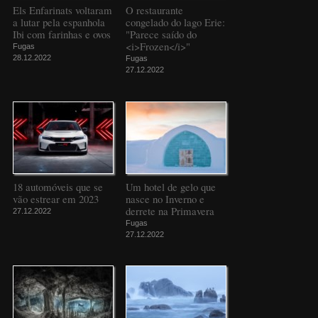
Els Enfarinats voltaram
O restaurante
a lutar pela espanhola
congelado do lago Erie:
Ibi com farinhas e ovos
"Parece saído do
<i>Frozen</i>"
Fugas
28.12.2022
Fugas
27.12.2022
18 automóveis que se
Um hotel de gelo que
vão estrear em 2023
nasce no Inverno e
derrete na Primavera
27.12.2022
Fugas
27.12.2022