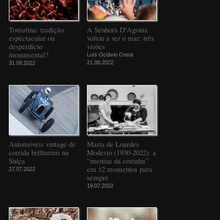
Tomatina: tradição
A Senhora D'Agonia
espectacular ou
voltou a ver o mar: três
desperdício
visões
monumental?
Luís Octávio Costa
21.08.2022
31.08.2022
Automóveis vintage de
Maria de Lourdes
corrida brilharam na
Modesto (1930-2022): a
Suíça
“menina da cozinha”
em 12 momentos para
27.07.2022
sempre
19.07.2022