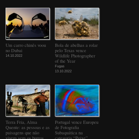
Um carro chinês voou
Bola de abelhas a rolar
no Dubai
pelo Texas vence
Wildlife Photographer
14.10.2022
of the Year
Fugas
13.10.2022
Terra Fria, Alma
Portugal vence Europeu
Quente: as pessoas e as
de Fotografia
paisagens que não
Subaquática na
vivem sem os burros
categoria “Peixe”