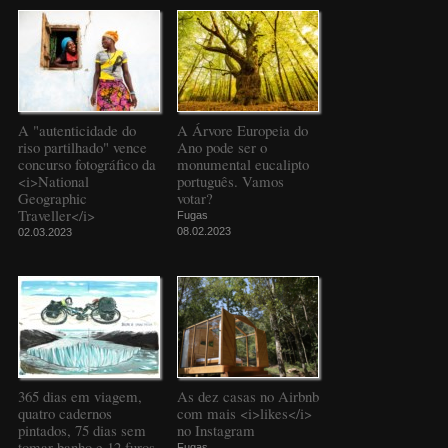
A "autenticidade do
A Árvore Europeia do
riso partilhado" vence
Ano pode ser o
concurso fotográfico da
monumental eucalipto
<i>National
português. Vamos
Geographic
votar?
Traveller</i>
Fugas
08.02.2023
02.03.2023
365 dias em viagem,
As dez casas no Airbnb
quatro cadernos
com mais <i>likes</i>
pintados, 75 dias sem
no Instagram
tomar banho e 12 furos
Fugas