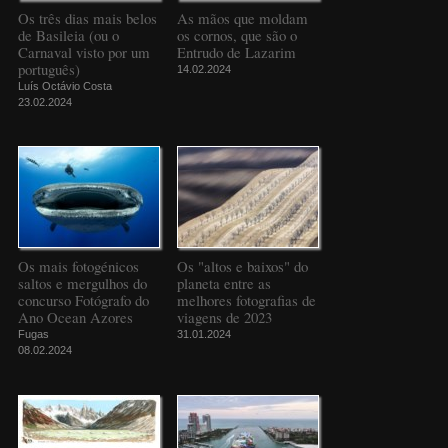
Os três dias mais belos
As mãos que moldam
de Basileia (ou o
os cornos, que são o
Carnaval visto por um
Entrudo de Lazarim
português)
14.02.2024
Luís Octávio Costa
23.02.2024
Os mais fotogénicos
Os "altos e baixos" do
saltos e mergulhos do
planeta entre as
concurso Fotógrafo do
melhores fotografias de
Ano Ocean Azores
viagens de 2023
Fugas
31.01.2024
08.02.2024