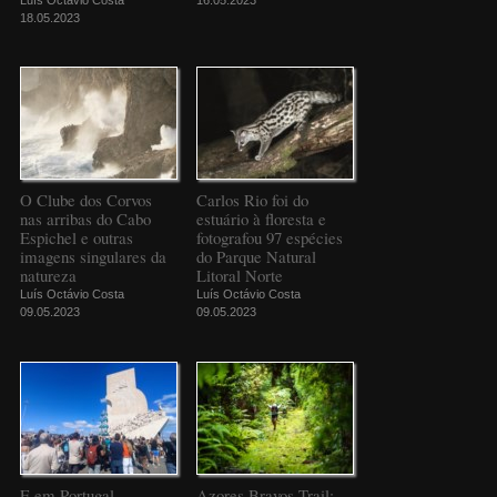
18.05.2023
O Clube dos Corvos
Carlos Rio foi do
nas arribas do Cabo
estuário à floresta e
Espichel e outras
fotografou 97 espécies
imagens singulares da
do Parque Natural
natureza
Litoral Norte
Luís Octávio Costa
Luís Octávio Costa
09.05.2023
09.05.2023
E em Portugal
Azores Bravos Trail: