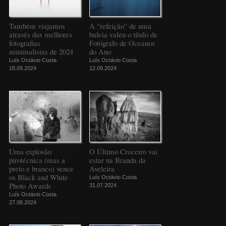
Também viajamos
A "refeição" de uma
através das melhores
baleia valeu o título de
fotografias
Fotógrafo de Oceanos
minimalistas de 2024
do Ano
Luís Octávio Costa
Luís Octávio Costa
18.09.2024
12.09.2024
Uma explosão
O Último Croceiro vai
pirotécnica (mas a
estar na Branda da
preto e branco) vence
Aveleira
os Black and White
Luís Octávio Costa
Photo Awards
31.07.2024
Luís Octávio Costa
27.08.2024