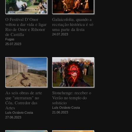
O Festival D’Onor
Galaicofolia, quando a
voltou a dar vida e ligar
recriação histórica é só
Rio de Onor e Rihonor
uma parte da festa
de Castilla
24.07.2023
Fugas
25.07.2023
As seis obras de arte
Stonehenge: receber o
que "aterraram" no
Verão no templo do
Côa, Corredor das
solstício
Artes
Luís Octávio Costa
21.06.2023
Luís Octávio Costa
27.06.2023