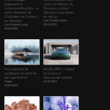
ergueram-se
correr as belezas da
<em>castells</em>: as
Terceira a cruzar
torres humanas da
florestas e por dentro
Catalunha em Lisboa e
do vulcão
no Alentejo
Luís Octávio Costa
26.04.2023
Luís Octávio Costa
26.04.2023
Um santuário de
Pu+Ra HPE, o futuro
meditação no meio de
da Lancia é
um lago imóvel
tipicamente italiano
Fugas
14.04.2023
18.04.2023