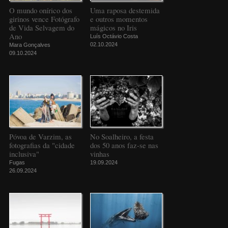
O mundo onírico dos
Uma raposa destemida
girinos vence Fotógrafo
e outros momentos
de Vida Selvagem do
mágicos no Iris
Ano
Luís Octávio Costa
02.10.2024
Mara Gonçalves
09.10.2024
Póvoa de Varzim, as
No Soalheiro, a festa
fotografias da "cidade
dos 50 anos faz-se nas
inclusiva"
vinhas
Fugas
19.09.2024
26.09.2024