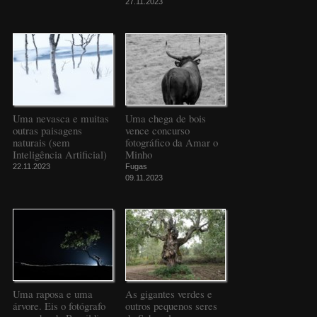
27.11.2023
Uma nevasca e muitas
Uma chega de bois
outras paisagens
vence concurso
naturais (sem
fotográfico da Amar o
Inteligência Artificial)
Minho
22.11.2023
Fugas
09.11.2023
Uma raposa e uma
As gigantes verdes e
árvore. Eis o fotógrafo
outros pequenos seres