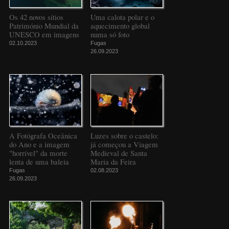
Os 42 novos sítios
Uma calota polar e o
Património Mundial da
aquecimento global
UNESCO em imagens
numa só foto
02.10.2023
Fugas
26.09.2023
A Fotógrafa Oceânica
Luzes sobre o castelo:
do Ano e a imagem
já começou a Viagem
"horrível" da morte
Medieval de Santa
lenta de uma baleia
Maria da Feira
Fugas
02.08.2023
26.09.2023