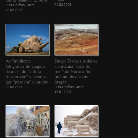
04.02.2023
Luís Octávio Costa
05.02.2023
As "melhores
Diogo Tavares pedalou
fotografias de viagem
a Jordânia "dura de
do ano", do "último
roer" de Norte a Sul
rinoceronte" a cavalos
(até um dos pneus
que "pescam" camarão
rasgar)
02.02.2023
Luís Octávio Costa
16.01.2023