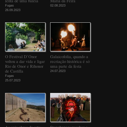
lenta de uma baleia
Maria da Feira
Fugas
02.08.2023
26.09.2023
O Festival D’Onor
Galaicofolia, quando a
voltou a dar vida e ligar
recriação histórica é só
Rio de Onor e Rihonor
uma parte da festa
de Castilla
24.07.2023
Fugas
25.07.2023
As seis obras de arte
Stonehenge: receber o