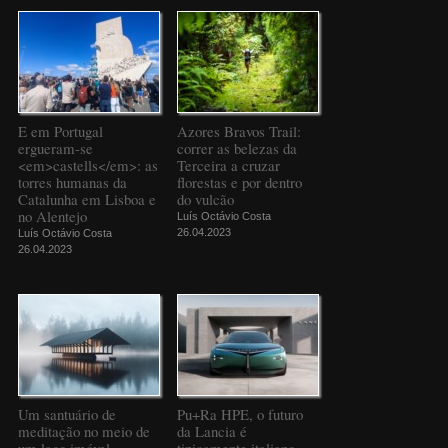
E em Portugal
Azores Bravos Trail:
ergueram-se
correr as belezas da
<em>castells</em>: as
Terceira a cruzar
torres humanas da
florestas e por dentro
Catalunha em Lisboa e
do vulcão
no Alentejo
Luís Octávio Costa
26.04.2023
Luís Octávio Costa
26.04.2023
Um santuário de
Pu+Ra HPE, o futuro
meditação no meio de
da Lancia é
um lago imóvel
tipicamente italiano