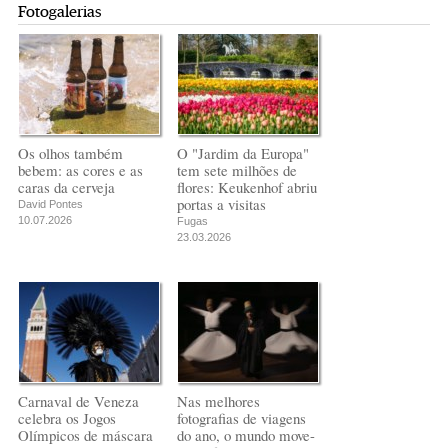
Fotogalerias
Os olhos também
O "Jardim da Europa"
bebem: as cores e as
tem sete milhões de
caras da cerveja
flores: Keukenhof abriu
portas a visitas
David Pontes
10.07.2026
Fugas
23.03.2026
Carnaval de Veneza
Nas melhores
celebra os Jogos
fotografias de viagens
Olímpicos de máscara
do ano, o mundo move-