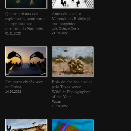
Quatro artistas que
Antes de o ser, o
exploraram, sentiram e
Mercado do Bolhão já
interpretaram o
era fotogénico
território do Naturcôa
Luís Octávio Costa
21.10.2022
01.11.2022
Um carro chinês voou
Bola de abelhas a rolar
no Dubai
pelo Texas vence
Wildlife Photographer
14.10.2022
of the Year
Fugas
13.10.2022