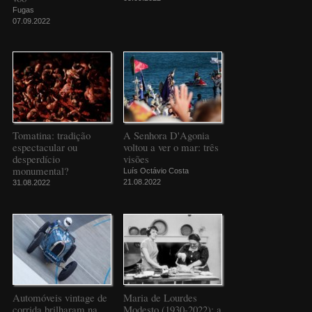
Fugas
07.09.2022
Tomatina: tradição
A Senhora D'Agonia
espectacular ou
voltou a ver o mar: três
desperdício
visões
monumental?
Luís Octávio Costa
21.08.2022
31.08.2022
Automóveis vintage de
Maria de Lourdes
corrida brilharam na
Modesto (1930-2022): a