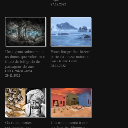
27.12.2022
Uma gruta submersa e
Estas fotografias fazem
as dunas que valeram o
parte da nossa natureza
título de fotógrafo de
Luís Octávio Costa
paisagens do ano
28.11.2022
Luís Octávio Costa
29.11.2022
Os restaurantes
Um monumento à cor
portugueses com
no deserto: Monument