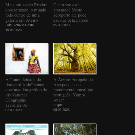
Mais um sonho Exodus
O seu voo está
concretizado: o mundo
atrasado? Neste
todo dentro de uma
aeroporto até pode
galeria em Aveiro
escalar pela parede
Luís Octávio Costa
05.03.2023
19.03.2023
A "autenticidade do
A Árvore Europeia do
riso partilhado" vence
Ano pode ser o
concurso fotográfico da
monumental eucalipto
<i>National
português. Vamos
Geographic
votar?
Traveller</i>
Fugas
08.02.2023
02.03.2023