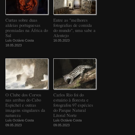
Curtas sobre duas
Entre as "melhores
aldeias portuguesas
fotografias de comida
premiadas na África do
do mundo", uma sabe a
Sul
Alentejo
Luís Octávio Costa
16.05.2023
18.05.2023
O Clube dos Corvos
Carlos Rio foi do
nas arribas do Cabo
estuário à floresta e
Espichel e outras
fotografou 97 espécies
imagens singulares da
do Parque Natural
natureza
Litoral Norte
Luís Octávio Costa
Luís Octávio Costa
09.05.2023
09.05.2023