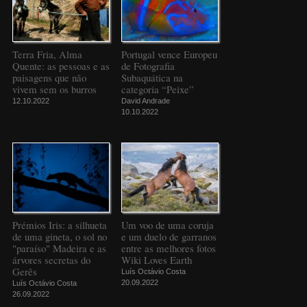
Terra Fria, Alma
Portugal vence Europeu
Quente: as pessoas e as
de Fotografia
paisagens que não
Subaquática na
vivem sem os burros
categoria “Peixe”
12.10.2022
David Andrade
10.10.2022
Prémios Iris: a silhueta
Um voo de uma coruja
de uma gineta, o sol no
e um duelo de garranos
"paraíso" Madeira e as
entre as melhores fotos
árvores secretas do
Wiki Loves Earth
Gerês
Luís Octávio Costa
20.09.2022
Luís Octávio Costa
26.09.2022