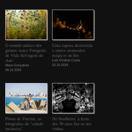
O mundo onírico dos
Uma raposa destemida
girinos vence Fotógrafo
e outros momentos
de Vida Selvagem do
mágicos no Iris
Ano
Luís Octávio Costa
02.10.2024
Mara Gonçalves
09.10.2024
Póvoa de Varzim, as
No Soalheiro, a festa
fotografias da "cidade
dos 50 anos faz-se nas
inclusiva"
vinhas