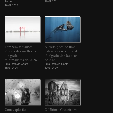
Fugas
19.09.2024
26.09.2024
Também viajamos
A "refeição" de uma
através das melhores
baleia valeu o título de
fotografias
Fotógrafo de Oceanos
minimalistas de 2024
do Ano
Luís Octávio Costa
Luís Octávio Costa
18.09.2024
12.09.2024
Uma explosão
O Último Croceiro vai