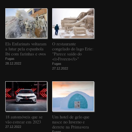
Els Enfarinats voltaram
O restaurante
a lutar pela espanhola
congelado do lago Erie:
Ibi com farinhas e ovos
"Parece saído do
<i>Frozen</i>"
Fugas
28.12.2022
Fugas
27.12.2022
18 automóveis que se
Um hotel de gelo que
vão estrear em 2023
nasce no Inverno e
derrete na Primavera
27.12.2022
Fugas