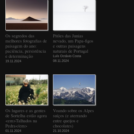
Os segredos das
Pitões das Junias
melhores fotografias de
nevado, um Papa-figos
paisagem do ano:
e outras paisagens
paciência, persistência
naturais de Portugal
e determinação
Luís Octávio Costa
08.11.2024
19.11.2024
Os lugares e as gentes
Voando sobre os Alpes
de Sortelha estão agora
suíços (e aterrando
<em>Talhados na
entre queijos e
Pedra</em>
chocolates)
01.11.2024
21.10.2024