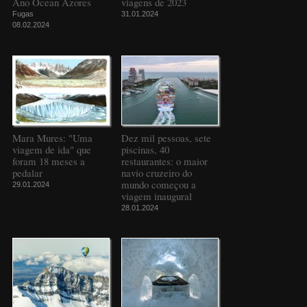
Ano Ocean Azores
viagens de 2023
Fugas
31.01.2024
08.02.2024
Mara Mures: "Uma
Dez mil pessoas, sete
viagem de ida" que
piscinas, 40
foram 18 meses a
restaurantes: o maior
pedalar
navio cruzeiro do
mundo começou a
29.01.2024
viagem inaugural
28.01.2024