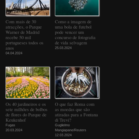
Com mais de 30
Como a imagem de
atracções, o Parque
uma bola de futebol
Warner de Madrid
pode vencer um
recebe 50 mil
concurso de fotografia
portugueses todos os
de vida selvagem
anos
25.03.2024
04.04.2024
Os 40 jardineiros e os
O que faz Roma com
sete milhões de bolbos
as moedas que são
de flores do Parque de
atiradas para a Fontana
Keukenhof
di Trevi?
Fugas
Guglielmo
20.03.2024
Mangiapane/Reuters
12.03.2024