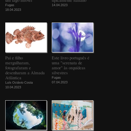
Fugas
14.04.2023
18.04.2023
Pai e filho
Este livro português é
mergulharam,
uma "serenata de
fotografaram e
amor" às orquídeas
desenharam a Almada
silvestres
Atlântica
Fugas
07.04.2023
Luís Octávio Costa
10.04.2023