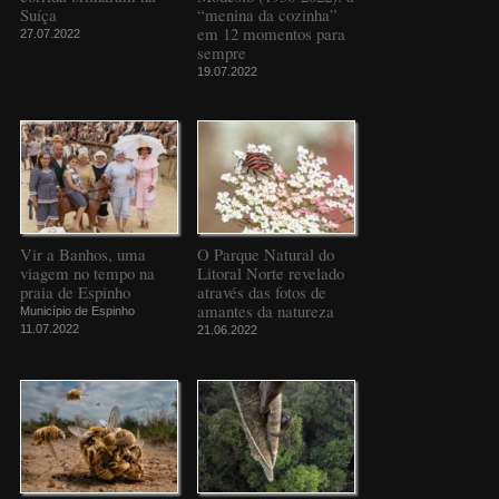
Suíça
“menina da cozinha”
em 12 momentos para
27.07.2022
sempre
19.07.2022
Vir a Banhos, uma
O Parque Natural do
viagem no tempo na
Litoral Norte revelado
praia de Espinho
através das fotos de
amantes da natureza
Município de Espinho
11.07.2022
21.06.2022