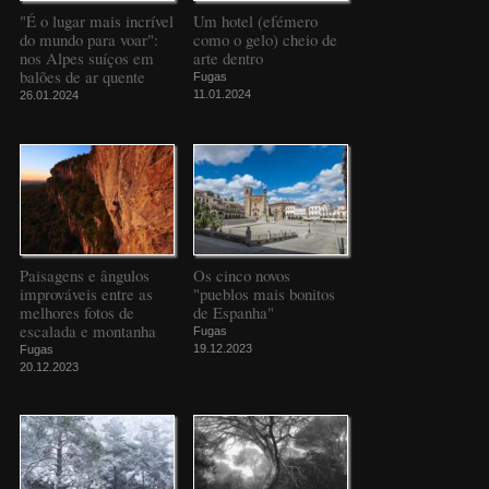
"É o lugar mais incrível
Um hotel (efémero
do mundo para voar":
como o gelo) cheio de
nos Alpes suíços em
arte dentro
balões de ar quente
Fugas
11.01.2024
26.01.2024
Paisagens e ângulos
Os cinco novos
improváveis entre as
"pueblos mais bonitos
melhores fotos de
de Espanha"
escalada e montanha
Fugas
19.12.2023
Fugas
20.12.2023