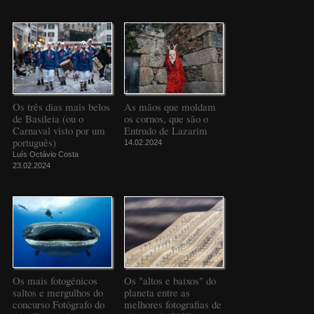
Os três dias mais belos
As mãos que moldam
de Basileia (ou o
os cornos, que são o
Carnaval visto por um
Entrudo de Lazarim
português)
14.02.2024
Luís Octávio Costa
23.02.2024
Os mais fotogénicos
Os "altos e baixos" do
saltos e mergulhos do
planeta entre as
concurso Fotógrafo do
melhores fotografias de