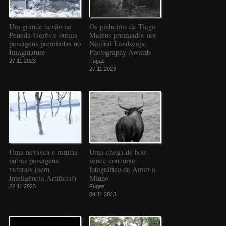
Um grande nevão na
Os pinheiros de Tiago
Peneda-Gerês e outras
Mateus premiados nos
paisagens premiadas no
Natural Landscape
Imaginature
Photography Awards
27.11.2023
Fugas
27.11.2023
Uma nevasca e muitas
Uma chega de bois
outras paisagens
vence concurso
naturais (sem
fotográfico da Amar o
Inteligência Artificial)
Minho
22.11.2023
Fugas
09.11.2023