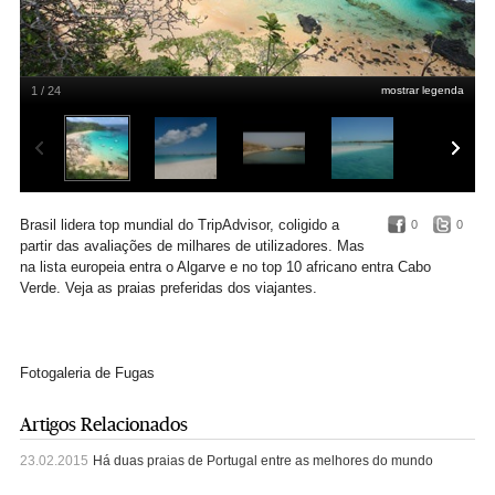
1 / 24
mostrar legenda
A melhor do Brasil é a melhor do mundo: Baía do Sancho, Fernando de Noronha,
Pernambuco
DR
Brasil lidera top mundial do TripAdvisor, coligido a
0
0
partir das avaliações de milhares de utilizadores. Mas
na lista europeia entra o Algarve e no top 10 africano entra Cabo
Verde. Veja as praias preferidas dos viajantes.
Fotogaleria de Fugas
Artigos Relacionados
23.02.2015
Há duas praias de Portugal entre as melhores do mundo