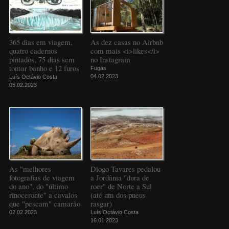
365 dias em viagem,
As dez casas no Airbnb
quatro cadernos
com mais <i>likes</i>
pintados, 75 dias sem
no Instagram
tomar banho e 12 furos
Fugas
04.02.2023
Luís Octávio Costa
05.02.2023
As "melhores
Diogo Tavares pedalou
fotografias de viagem
a Jordânia "dura de
do ano", do "último
roer" de Norte a Sul
rinoceronte" a cavalos
(até um dos pneus
que "pescam" camarão
rasgar)
02.02.2023
Luís Octávio Costa
16.01.2023