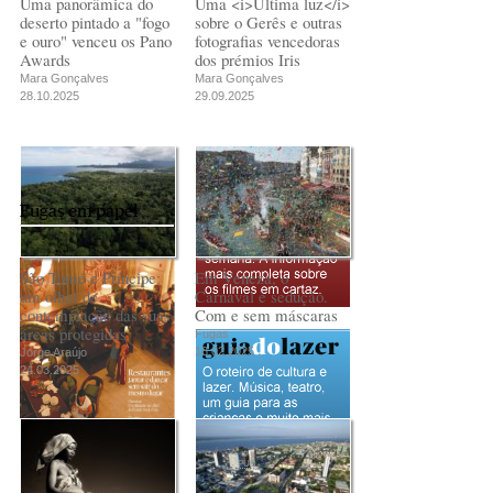
Uma panorâmica do
Uma <i>Última luz</i>
deserto pintado a "fogo
sobre o Gerês e outras
e ouro" venceu os Pano
fotografias vencedoras
Awards
dos prémios Iris
Mara Gonçalves
Mara Gonçalves
28.10.2025
29.09.2025
Fugas em papel
São Tomé e Príncipe:
Em Veneza, o
um olhar de
Carnaval é sedução.
contemplação das suas
Com e sem máscaras
áreas protegidas
Fugas
18.02.2025
Jorge Araújo
24.03.2025
PUB