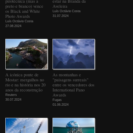
pirotécnica (mas a
estar na Branda da
preto e branco) vence
Aveleira
os Black and White
Luís Octávio Costa
Photo Awards
31.07.2024
Luís Octávio Costa
27.08.2024
A icónica ponte de
As montanhas e
Mostar: mergulhos no
"paisagens surreais"
rio e na história nos 20
entre os vencedores dos
anos da reconstrução
International Pano
Awards
Reuters
30.07.2024
Fugas
01.06.2024