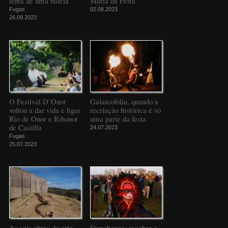
lenta de uma baleia
Maria da Feira
Fugas
02.08.2023
26.09.2023
O Festival D’Onor
Galaicofolia, quando a
voltou a dar vida e ligar
recriação histórica é só
Rio de Onor e Rihonor
uma parte da festa
de Castilla
24.07.2023
Fugas
25.07.2023
As seis obras de arte
Stonehenge: receber o