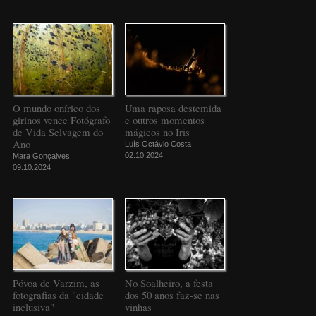
O mundo onírico dos
Uma raposa destemida
girinos vence Fotógrafo
e outros momentos
de Vida Selvagem do
mágicos no Iris
Ano
Luís Octávio Costa
02.10.2024
Mara Gonçalves
09.10.2024
Póvoa de Varzim, as
No Soalheiro, a festa
fotografias da "cidade
dos 50 anos faz-se nas
inclusiva"
vinhas