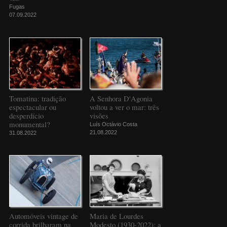
Fugas
07.09.2022
Tomatina: tradição
A Senhora D'Agonia
espectacular ou
voltou a ver o mar: três
desperdício
visões
monumental?
Luís Octávio Costa
21.08.2022
31.08.2022
Automóveis vintage de
Maria de Lourdes
corrida brilharam na
Modesto (1930-2022): a