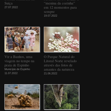
Suíça
“menina da cozinha”
em 12 momentos para
27.07.2022
sempre
19.07.2022
Vir a Banhos, uma
O Parque Natural do
viagem no tempo na
Litoral Norte revelado
praia de Espinho
através das fotos de
amantes da natureza
Município de Espinho
11.07.2022
21.06.2022