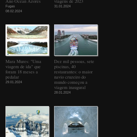
Ano Ocean Azores
viagens de 2023
Fugas
31.01.2024
08.02.2024
Mara Mures: "Uma
Dez mil pessoas, sete
viagem de ida" que
piscinas, 40
foram 18 meses a
restaurantes: o maior
pedalar
navio cruzeiro do
mundo começou a
29.01.2024
viagem inaugural
28.01.2024