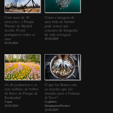
Com mais de 30
Como a imagem de
atracções, o Parque
uma bola de futebol
Warner de Madrid
pode vencer um
recebe 50 mil
concurso de fotografia
portugueses todos os
de vida selvagem
anos
25.03.2024
04.04.2024
Os 40 jardineiros e os
O que faz Roma com
sete milhões de bolbos
as moedas que são
de flores do Parque de
atiradas para a Fontana
Keukenhof
di Trevi?
Fugas
Guglielmo
20.03.2024
Mangiapane/Reuters
12.03.2024