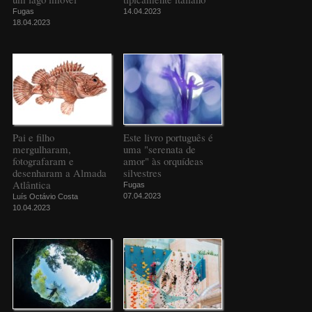
Fugas
14.04.2023
18.04.2023
Pai e filho
Este livro português é
mergulharam,
uma "serenata de
fotografaram e
amor" às orquídeas
desenharam a Almada
silvestres
Atlântica
Fugas
07.04.2023
Luís Octávio Costa
10.04.2023