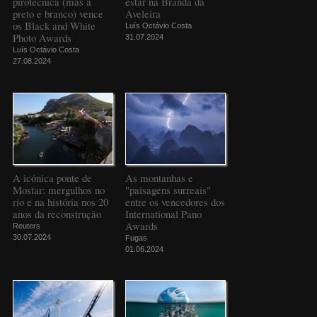
pirotécnica (mas a
estar na Branda da
preto e branco) vence
Aveleira
os Black and White
Luís Octávio Costa
Photo Awards
31.07.2024
Luís Octávio Costa
27.08.2024
A icónica ponte de
As montanhas e
Mostar: mergulhos no
"paisagens surreais"
rio e na história nos 20
entre os vencedores dos
anos da reconstrução
International Pano
Awards
Reuters
30.07.2024
Fugas
01.06.2024