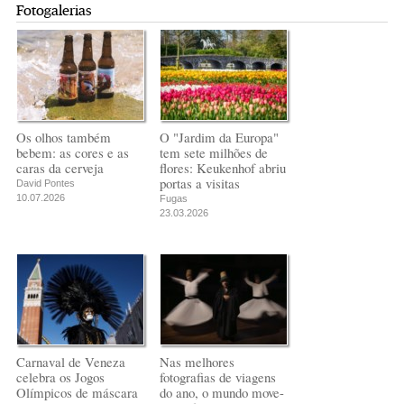
Fotogalerias
Os olhos também
O "Jardim da Europa"
bebem: as cores e as
tem sete milhões de
caras da cerveja
flores: Keukenhof abriu
portas a visitas
David Pontes
10.07.2026
Fugas
23.03.2026
Carnaval de Veneza
Nas melhores
celebra os Jogos
fotografias de viagens
Olímpicos de máscara
do ano, o mundo move-