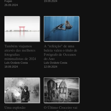
Fugas
19.09.2024
26.09.2024
Também viajamos
A "refeição" de uma
através das melhores
baleia valeu o título de
fotografias
Fotógrafo de Oceanos
minimalistas de 2024
do Ano
Luís Octávio Costa
Luís Octávio Costa
18.09.2024
12.09.2024
Uma explosão
O Último Croceiro vai