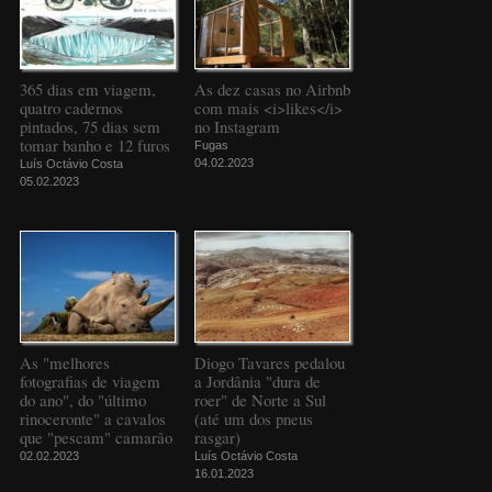
365 dias em viagem,
As dez casas no Airbnb
quatro cadernos
com mais <i>likes</i>
pintados, 75 dias sem
no Instagram
tomar banho e 12 furos
Fugas
04.02.2023
Luís Octávio Costa
05.02.2023
As "melhores
Diogo Tavares pedalou
fotografias de viagem
a Jordânia "dura de
do ano", do "último
roer" de Norte a Sul
rinoceronte" a cavalos
(até um dos pneus
que "pescam" camarão
rasgar)
02.02.2023
Luís Octávio Costa
16.01.2023