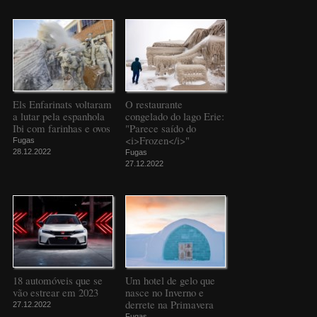
Els Enfarinats voltaram
O restaurante
a lutar pela espanhola
congelado do lago Erie:
Ibi com farinhas e ovos
"Parece saído do
<i>Frozen</i>"
Fugas
28.12.2022
Fugas
27.12.2022
18 automóveis que se
Um hotel de gelo que
vão estrear em 2023
nasce no Inverno e
derrete na Primavera
27.12.2022
Fugas