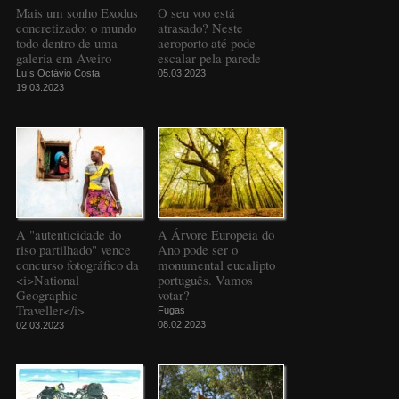
Mais um sonho Exodus
O seu voo está
concretizado: o mundo
atrasado? Neste
todo dentro de uma
aeroporto até pode
galeria em Aveiro
escalar pela parede
Luís Octávio Costa
05.03.2023
19.03.2023
A "autenticidade do
A Árvore Europeia do
riso partilhado" vence
Ano pode ser o
concurso fotográfico da
monumental eucalipto
<i>National
português. Vamos
Geographic
votar?
Traveller</i>
Fugas
08.02.2023
02.03.2023