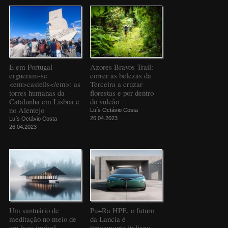
E em Portugal
Azores Bravos Trail:
ergueram-se
correr as belezas da
<em>castells</em>: as
Terceira a cruzar
torres humanas da
florestas e por dentro
Catalunha em Lisboa e
do vulcão
no Alentejo
Luís Octávio Costa
26.04.2023
Luís Octávio Costa
26.04.2023
Um santuário de
Pu+Ra HPE, o futuro
meditação no meio de
da Lancia é
um lago imóvel
tipicamente italiano