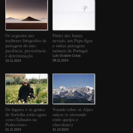
Os segredos das
Pitões das Junias
melhores fotografias de
nevado, um Papa-figos
paisagem do ano:
e outras paisagens
paciência, persistência
naturais de Portugal
e determinação
Luís Octávio Costa
08.11.2024
19.11.2024
Os lugares e as gentes
Voando sobre os Alpes
de Sortelha estão agora
suíços (e aterrando
<em>Talhados na
entre queijos e
Pedra</em>
chocolates)
01.11.2024
21.10.2024