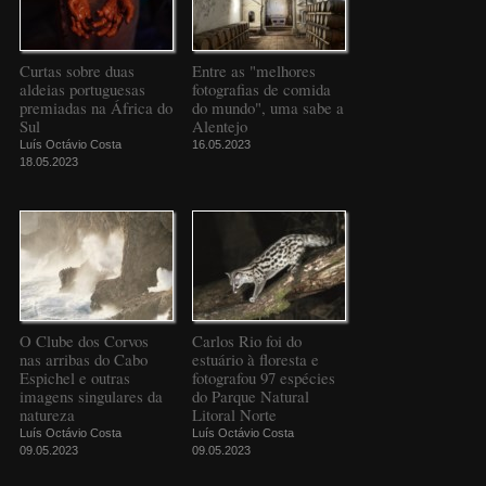
Curtas sobre duas
Entre as "melhores
aldeias portuguesas
fotografias de comida
premiadas na África do
do mundo", uma sabe a
Sul
Alentejo
Luís Octávio Costa
16.05.2023
18.05.2023
O Clube dos Corvos
Carlos Rio foi do
nas arribas do Cabo
estuário à floresta e
Espichel e outras
fotografou 97 espécies
imagens singulares da
do Parque Natural
natureza
Litoral Norte
Luís Octávio Costa
Luís Octávio Costa
09.05.2023
09.05.2023