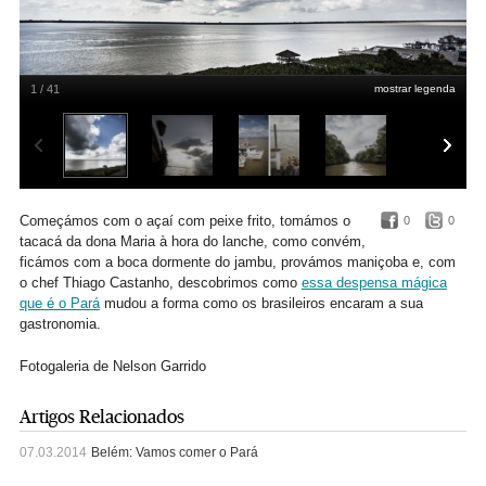
1 / 41
mostrar legenda
Belém do Pará
Nelson Garrido
Começámos com o açaí com peixe frito, tomámos o
0
0
tacacá da dona Maria à hora do lanche, como convém,
ficámos com a boca dormente do jambu, provámos maniçoba e, com
o chef Thiago Castanho, descobrimos como
essa despensa mágica
que é o Pará
mudou a forma como os brasileiros encaram a sua
gastronomia.
Fotogaleria de Nelson Garrido
Artigos Relacionados
07.03.2014
Belém: Vamos comer o Pará