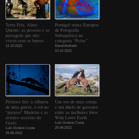
Terra Fria, Alma
Portugal vence Europeu
Quente: as pessoas e as
de Fotografia
paisagens que não
Subaquática na
vivem sem os burros
categoria “Peixe”
12.10.2022
David Andrade
10.10.2022
Prémios Iris: a silhueta
Um voo de uma coruja
de uma gineta, o sol no
e um duelo de garranos
"paraíso" Madeira e as
entre as melhores fotos
árvores secretas do
Wiki Loves Earth
Gerês
Luís Octávio Costa
20.09.2022
Luís Octávio Costa
26.09.2022