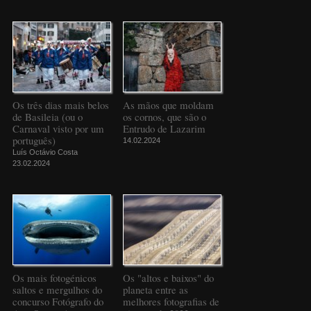
Os três dias mais belos
As mãos que moldam
de Basileia (ou o
os cornos, que são o
Carnaval visto por um
Entrudo de Lazarim
português)
14.02.2024
Luís Octávio Costa
23.02.2024
Os mais fotogénicos
Os "altos e baixos" do
saltos e mergulhos do
planeta entre as
concurso Fotógrafo do
melhores fotografias de