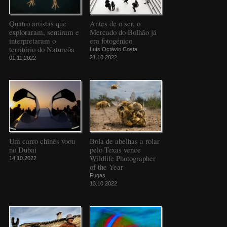
Quatro artistas que
Antes de o ser, o
exploraram, sentiram e
Mercado do Bolhão já
interpretaram o
era fotogénico
território do Naturcôa
Luís Octávio Costa
21.10.2022
01.11.2022
Um carro chinês voou
Bola de abelhas a rolar
no Dubai
pelo Texas vence
Wildlife Photographer
14.10.2022
of the Year
Fugas
13.10.2022