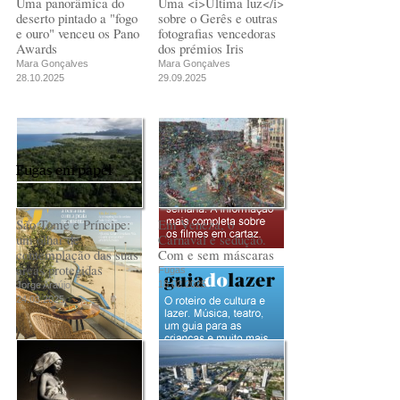
Uma panorâmica do
Uma <i>Última luz</i>
deserto pintado a "fogo
sobre o Gerês e outras
e ouro" venceu os Pano
fotografias vencedoras
Awards
dos prémios Iris
Mara Gonçalves
Mara Gonçalves
28.10.2025
29.09.2025
Fugas em papel
São Tomé e Príncipe:
Em Veneza, o
um olhar de
Carnaval é sedução.
contemplação das suas
Com e sem máscaras
áreas protegidas
Fugas
18.02.2025
Jorge Araújo
24.03.2025
PUB