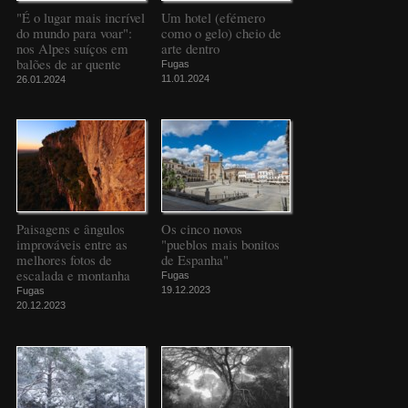
"É o lugar mais incrível
Um hotel (efémero
do mundo para voar":
como o gelo) cheio de
nos Alpes suíços em
arte dentro
balões de ar quente
Fugas
11.01.2024
26.01.2024
Paisagens e ângulos
Os cinco novos
improváveis entre as
"pueblos mais bonitos
melhores fotos de
de Espanha"
escalada e montanha
Fugas
19.12.2023
Fugas
20.12.2023