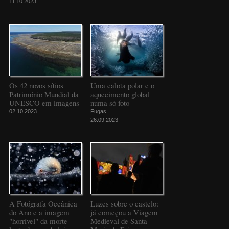
11.10.2023
Os 42 novos sítios
Uma calota polar e o
Património Mundial da
aquecimento global
UNESCO em imagens
numa só foto
02.10.2023
Fugas
26.09.2023
A Fotógrafa Oceânica
Luzes sobre o castelo:
do Ano e a imagem
já começou a Viagem
"horrível" da morte
Medieval de Santa