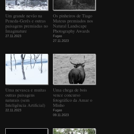
Um grande nevão na
Os pinheiros de Tiago
Peneda-Gerês e outras
Mateus premiados nos
paisagens premiadas no
Natural Landscape
Imaginature
Photography Awards
27.11.2023
Fugas
27.11.2023
Uma nevasca e muitas
Uma chega de bois
outras paisagens
vence concurso
naturais (sem
fotográfico da Amar o
Inteligência Artificial)
Minho
22.11.2023
Fugas
09.11.2023