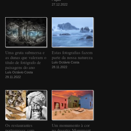
27.12.2022
Uma gruta submersa e
Estas fotografias fazem
as dunas que valeram o
parte da nossa natureza
título de fotógrafo de
Luís Octávio Costa
paisagens do ano
28.11.2022
Luís Octávio Costa
29.11.2022
Os restaurantes
Um monumento à cor
portugueses com
no deserto: Monument