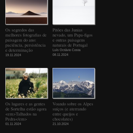
Os segredos das
Pitões das Junias
melhores fotografias de
nevado, um Papa-figos
paisagem do ano:
e outras paisagens
paciência, persistência
naturais de Portugal
e determinação
Luís Octávio Costa
08.11.2024
19.11.2024
Os lugares e as gentes
Voando sobre os Alpes
de Sortelha estão agora
suíços (e aterrando
<em>Talhados na
entre queijos e
Pedra</em>
chocolates)
01.11.2024
21.10.2024