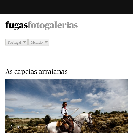
-
fugas
fotogalerias
Portugal
Mundo
As capeias arraianas