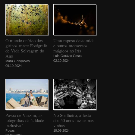
O mundo onírico dos
Uma raposa destemida
girinos vence Fotógrafo
e outros momentos
de Vida Selvagem do
mágicos no Iris
Ano
Luís Octávio Costa
02.10.2024
Mara Gonçalves
09.10.2024
Póvoa de Varzim, as
No Soalheiro, a festa
fotografias da "cidade
dos 50 anos faz-se nas
inclusiva"
vinhas
Fugas
19.09.2024