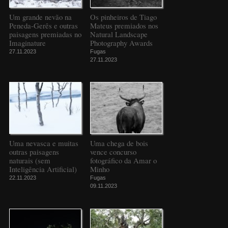
Um grande nevão na
Os pinheiros de Tiago
Peneda-Gerês e outras
Mateus premiados nos
paisagens premiadas no
Natural Landscape
Imaginature
Photography Awards
27.11.2023
Fugas
27.11.2023
Uma nevasca e muitas
Uma chega de bois
outras paisagens
vence concurso
naturais (sem
fotográfico da Amar o
Inteligência Artificial)
Minho
22.11.2023
Fugas
09.11.2023