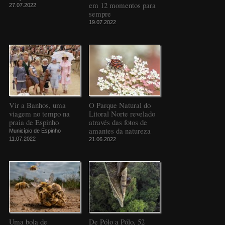
em 12 momentos para
27.07.2022
sempre
19.07.2022
Vir a Banhos, uma
O Parque Natural do
viagem no tempo na
Litoral Norte revelado
praia de Espinho
através das fotos de
amantes da natureza
Município de Espinho
11.07.2022
21.06.2022
Uma bola de
De Pólo a Pólo, 52