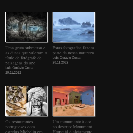
Uma gruta submersa e
Estas fotografias fazem
as dunas que valeram o
parte da nossa natureza
título de fotógrafo de
Luís Octávio Costa
paisagens do ano
28.11.2022
Luís Octávio Costa
29.11.2022
Os restaurantes
Um monumento à cor
portugueses com
no deserto: Monument
estrelas Michelin em
House já é alojamento