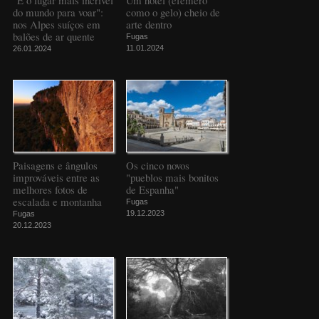
do mundo para voar":
como o gelo) cheio de
nos Alpes suíços em
arte dentro
balões de ar quente
Fugas
11.01.2024
26.01.2024
Paisagens e ângulos
Os cinco novos
improváveis entre as
"pueblos mais bonitos
melhores fotos de
de Espanha"
escalada e montanha
Fugas
19.12.2023
Fugas
20.12.2023