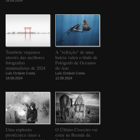
26.09.2024
Também viajamos
A "refeição" de uma
através das melhores
baleia valeu o título de
fotografias
Fotógrafo de Oceanos
minimalistas de 2024
do Ano
Luís Octávio Costa
Luís Octávio Costa
18.09.2024
12.09.2024
Uma explosão
O Último Croceiro vai
pirotécnica (mas a
estar na Branda da