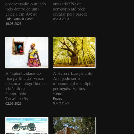
concretizado: o mundo
atrasado? Neste
todo dentro de uma
aeroporto até pode
galeria em Aveiro
escalar pela parede
Luís Octávio Costa
05.03.2023
19.03.2023
A "autenticidade do
A Árvore Europeia do
riso partilhado" vence
Ano pode ser o
concurso fotográfico da
monumental eucalipto
<i>National
português. Vamos
Geographic
votar?
Traveller</i>
Fugas
08.02.2023
02.03.2023