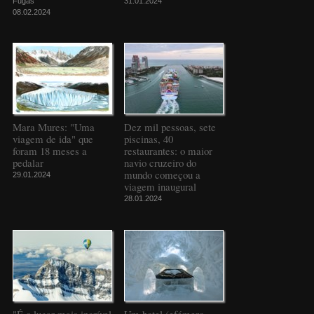
Fugas
31.01.2024
08.02.2024
Mara Mures: "Uma
Dez mil pessoas, sete
viagem de ida" que
piscinas, 40
foram 18 meses a
restaurantes: o maior
pedalar
navio cruzeiro do
mundo começou a
29.01.2024
viagem inaugural
28.01.2024
"É o lugar mais incrível
Um hotel (efémero