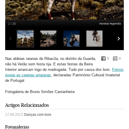
1 / 26
mostrar legenda
Lageosa
Bruno Simões Castanheira
Nas aldeias raianas de Ribacôa, no distrito da Guarda,
0
0
não há Verão sem festa rija. E estas festas da Beira
Interior arrancam logo de madrugada. Tudo por causa dos bois.
Fomos
espiar as capeias arraianas
, declaradas Património Cultural Imaterial
de Portugal.
Fotogaleria de Bruno Simões Castanheira
Artigos Relacionados
17.08.2013
Danças com bois
Fotogalerias