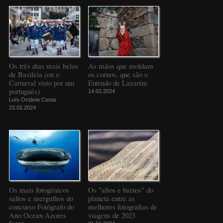
Os três dias mais belos
As mãos que moldam
de Basileia (ou o
os cornos, que são o
Carnaval visto por um
Entrudo de Lazarim
português)
14.02.2024
Luís Octávio Costa
23.02.2024
Os mais fotogénicos
Os "altos e baixos" do
saltos e mergulhos do
planeta entre as
concurso Fotógrafo do
melhores fotografias de
Ano Ocean Azores
viagens de 2023