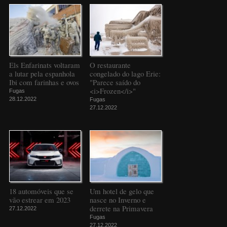
Els Enfarinats voltaram
O restaurante
a lutar pela espanhola
congelado do lago Erie:
Ibi com farinhas e ovos
"Parece saído do
<i>Frozen</i>"
Fugas
28.12.2022
Fugas
27.12.2022
18 automóveis que se
Um hotel de gelo que
vão estrear em 2023
nasce no Inverno e
derrete na Primavera
27.12.2022
Fugas
27.12.2022