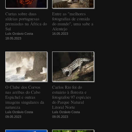
Curtas sobre duas
Entre as "melhores
aldeias portuguesas
fotografias de comida
premiadas na África do
do mundo", uma sabe a
Sul
Alentejo
Luís Octávio Costa
16.05.2023
18.05.2023
O Clube dos Corvos
Carlos Rio foi do
nas arribas do Cabo
estuário à floresta e
Espichel e outras
fotografou 97 espécies
imagens singulares da
do Parque Natural
natureza
Litoral Norte
Luís Octávio Costa
Luís Octávio Costa
09.05.2023
09.05.2023