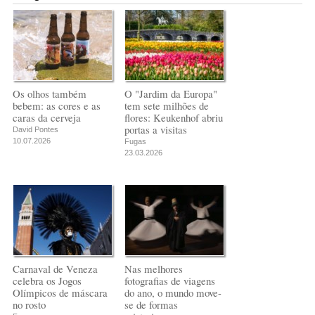
Os olhos também
O "Jardim da Europa"
bebem: as cores e as
tem sete milhões de
caras da cerveja
flores: Keukenhof abriu
portas a visitas
David Pontes
10.07.2026
Fugas
23.03.2026
Carnaval de Veneza
Nas melhores
celebra os Jogos
fotografias de viagens
Olímpicos de máscara
do ano, o mundo move-
no rosto
se de formas