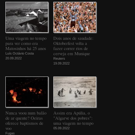
Uma viagem no tempo
Dois anos de saudade:
para ver como era
Oktoberfest volta a
Matosinhos há 25 anos
fazer correr rios de
cerveja em Munique
Luís Octávio Costa
20.09.2022
Reuters
19.09.2022
Nunca voou num balão
Assim era Apúlia, o
de ar quente? Oeiras
"Algarve dos pobres":
oferece baptismos de
uma viagem no tempo
voo
05.09.2022
Fugas