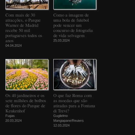
Com mais de 30
Como a imagem de
atracções, o Parque
uma bola de futebol
Warner de Madrid
pode vencer um
recebe 50 mil
concurso de fotografia
portugueses todos os
de vida selvagem
anos
25.03.2024
04.04.2024
Os 40 jardineiros e os
O que faz Roma com
sete milhões de bolbos
as moedas que são
de flores do Parque de
atiradas para a Fontana
Keukenhof
di Trevi?
Fugas
Guglielmo
20.03.2024
Mangiapane/Reuters
12.03.2024