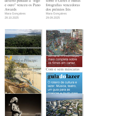
deserto pintado a "fogo
sobre o Gerês e outras
e ouro" venceu os Pano
fotografias vencedoras
Awards
dos prémios Iris
Mara Gonçalves
Mara Gonçalves
28.10.2025
29.09.2025
Fugas em papel
São Tomé e Príncipe:
Em Veneza, o
um olhar de
Carnaval é sedução.
contemplação das suas
Com e sem máscaras
áreas protegidas
Fugas
18.02.2025
Jorge Araújo
24.03.2025
PUB