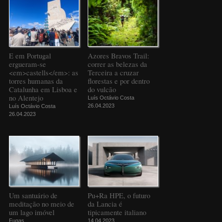
E em Portugal
Azores Bravos Trail:
ergueram-se
correr as belezas da
<em>castells</em>: as
Terceira a cruzar
torres humanas da
florestas e por dentro
Catalunha em Lisboa e
do vulcão
no Alentejo
Luís Octávio Costa
26.04.2023
Luís Octávio Costa
26.04.2023
Um santuário de
Pu+Ra HPE, o futuro
meditação no meio de
da Lancia é
um lago imóvel
tipicamente italiano
Fugas
14.04.2023