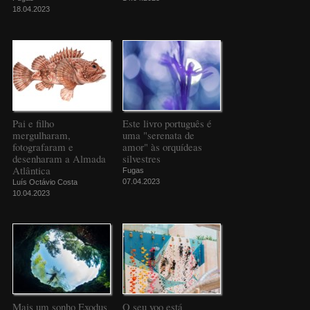
18.04.2023
Pai e filho
Este livro português é
mergulharam,
uma "serenata de
fotografaram e
amor" às orquídeas
desenharam a Almada
silvestres
Atlântica
Fugas
07.04.2023
Luís Octávio Costa
10.04.2023
Mais um sonho Exodus
O seu voo está