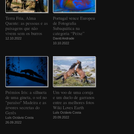
Terra Fria, Alma
Portugal vence Europeu
Quente: as pessoas e as
de Fotografia
paisagens que não
Subaquática na
vivem sem os burros
categoria “Peixe”
12.10.2022
David Andrade
10.10.2022
Prémios Iris: a silhueta
Um voo de uma coruja
de uma gineta, o sol no
e um duelo de garranos
"paraíso" Madeira e as
entre as melhores fotos
árvores secretas do
Wiki Loves Earth
Gerês
Luís Octávio Costa
20.09.2022
Luís Octávio Costa
26.09.2022