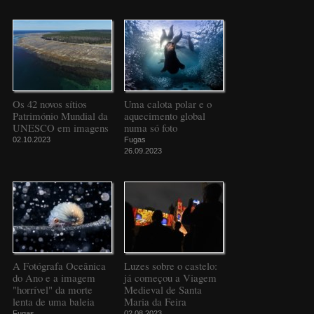
Os 42 novos sítios
Uma calota polar e o
Património Mundial da
aquecimento global
UNESCO em imagens
numa só foto
02.10.2023
Fugas
26.09.2023
A Fotógrafa Oceânica
Luzes sobre o castelo:
do Ano e a imagem
já começou a Viagem
"horrível" da morte
Medieval de Santa
lenta de uma baleia
Maria da Feira
Fugas
02.08.2023