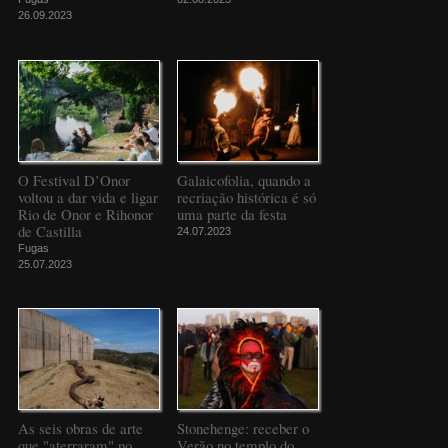
26.09.2023
O Festival D’Onor
Galaicofolia, quando a
voltou a dar vida e ligar
recriação histórica é só
Rio de Onor e Rihonor
uma parte da festa
de Castilla
24.07.2023
Fugas
25.07.2023
As seis obras de arte
Stonehenge: receber o
que "aterraram" no
Verão no templo do