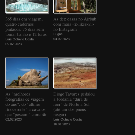
365 dias em viagem,
As dez casas no Airbnb
quatro cadernos
com mais <i>likes</i>
pintados, 75 dias sem
no Instagram
tomar banho e 12 furos
Fugas
04.02.2023
Luís Octávio Costa
05.02.2023
As "melhores
Diogo Tavares pedalou
fotografias de viagem
a Jordânia "dura de
do ano", do "último
roer" de Norte a Sul
rinoceronte" a cavalos
(até um dos pneus
que "pescam" camarão
rasgar)
02.02.2023
Luís Octávio Costa
16.01.2023