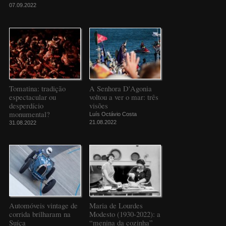
07.09.2022
Tomatina: tradição
A Senhora D'Agonia
espectacular ou
voltou a ver o mar: três
desperdício
visões
monumental?
Luís Octávio Costa
21.08.2022
31.08.2022
Automóveis vintage de
Maria de Lourdes
corrida brilharam na
Modesto (1930-2022): a
Suíça
“menina da cozinha”