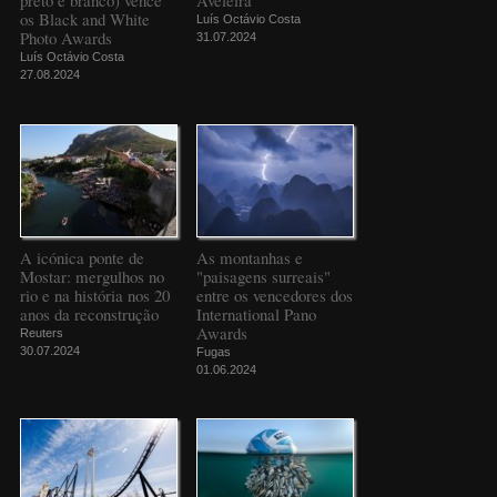
preto e branco) vence
Aveleira
os Black and White
Luís Octávio Costa
Photo Awards
31.07.2024
Luís Octávio Costa
27.08.2024
A icónica ponte de
As montanhas e
Mostar: mergulhos no
"paisagens surreais"
rio e na história nos 20
entre os vencedores dos
anos da reconstrução
International Pano
Awards
Reuters
30.07.2024
Fugas
01.06.2024