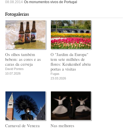
08.08.2014
Os monumentos vivos de Portugal
Fotogalerias
Os olhos também
O "Jardim da Europa"
bebem: as cores e as
tem sete milhões de
caras da cerveja
flores: Keukenhof abriu
portas a visitas
David Pontes
10.07.2026
Fugas
23.03.2026
Carnaval de Veneza
Nas melhores