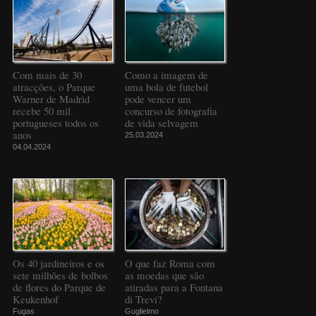
Com mais de 30
Como a imagem de
atracções, o Parque
uma bola de futebol
Warner de Madrid
pode vencer um
recebe 50 mil
concurso de fotografia
portugueses todos os
de vida selvagem
anos
25.03.2024
04.04.2024
Os 40 jardineiros e os
O que faz Roma com
sete milhões de bolbos
as moedas que são
de flores do Parque de
atiradas para a Fontana
Keukenhof
di Trevi?
Fugas
Guglielmo