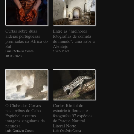
Curtas sobre duas
Entre as "melhores
aldeias portuguesas
fotografias de comida
premiadas na África do
do mundo", uma sabe a
Sul
Alentejo
Luís Octávio Costa
16.05.2023
18.05.2023
O Clube dos Corvos
Carlos Rio foi do
nas arribas do Cabo
estuário à floresta e
Espichel e outras
fotografou 97 espécies
imagens singulares da
do Parque Natural
natureza
Litoral Norte
Luís Octávio Costa
Luís Octávio Costa