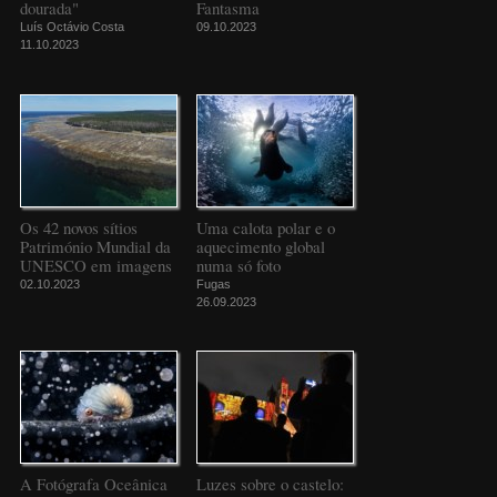
dourada"
Fantasma
Luís Octávio Costa
09.10.2023
11.10.2023
Os 42 novos sítios
Uma calota polar e o
Património Mundial da
aquecimento global
UNESCO em imagens
numa só foto
02.10.2023
Fugas
26.09.2023
A Fotógrafa Oceânica
Luzes sobre o castelo: