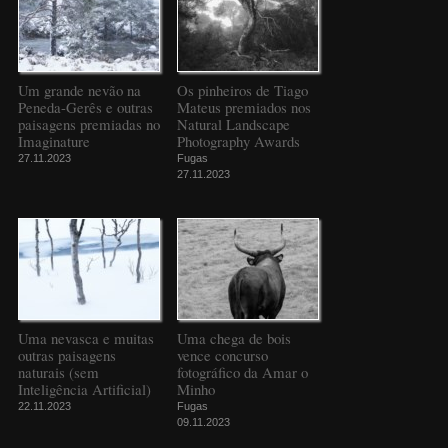
Um grande nevão na
Os pinheiros de Tiago
Peneda-Gerês e outras
Mateus premiados nos
paisagens premiadas no
Natural Landscape
Imaginature
Photography Awards
27.11.2023
Fugas
27.11.2023
Uma nevasca e muitas
Uma chega de bois
outras paisagens
vence concurso
naturais (sem
fotográfico da Amar o
Inteligência Artificial)
Minho
22.11.2023
Fugas
09.11.2023