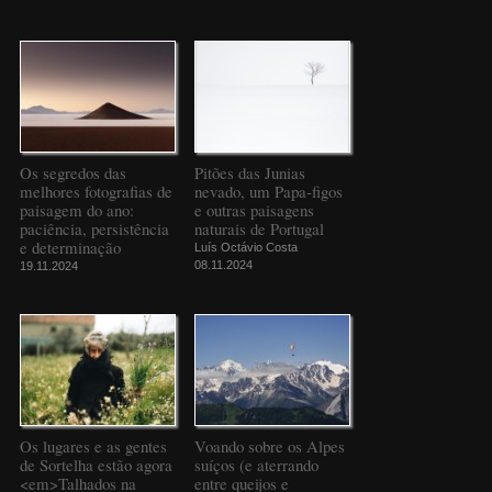
Os segredos das
Pitões das Junias
melhores fotografias de
nevado, um Papa-figos
paisagem do ano:
e outras paisagens
paciência, persistência
naturais de Portugal
e determinação
Luís Octávio Costa
08.11.2024
19.11.2024
Os lugares e as gentes
Voando sobre os Alpes
de Sortelha estão agora
suíços (e aterrando
<em>Talhados na
entre queijos e