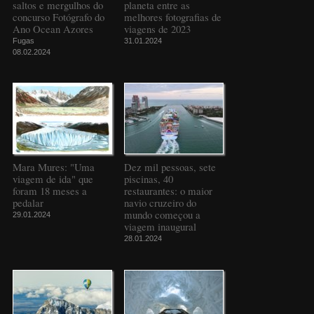
saltos e mergulhos do
planeta entre as
concurso Fotógrafo do
melhores fotografias de
Ano Ocean Azores
viagens de 2023
Fugas
31.01.2024
08.02.2024
Mara Mures: "Uma
Dez mil pessoas, sete
viagem de ida" que
piscinas, 40
foram 18 meses a
restaurantes: o maior
pedalar
navio cruzeiro do
mundo começou a
29.01.2024
viagem inaugural
28.01.2024