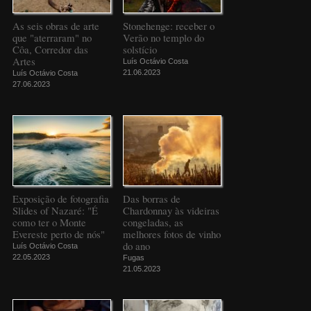
As seis obras de arte
Stonehenge: receber o
que "aterraram" no
Verão no templo do
Côa, Corredor das
solstício
Artes
Luís Octávio Costa
21.06.2023
Luís Octávio Costa
27.06.2023
Exposição de fotografia
Das borras de
Slides of Nazaré: "É
Chardonnay às videiras
como ter o Monte
congeladas, as
Evereste perto de nós"
melhores fotos de vinho
do ano
Luís Octávio Costa
22.05.2023
Fugas
21.05.2023