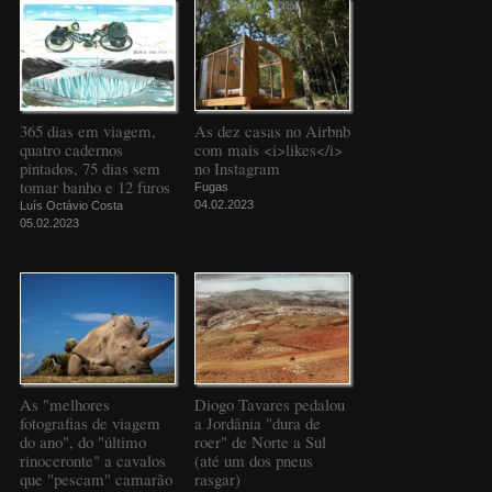
365 dias em viagem,
As dez casas no Airbnb
quatro cadernos
com mais <i>likes</i>
pintados, 75 dias sem
no Instagram
tomar banho e 12 furos
Fugas
04.02.2023
Luís Octávio Costa
05.02.2023
As "melhores
Diogo Tavares pedalou
fotografias de viagem
a Jordânia "dura de
do ano", do "último
roer" de Norte a Sul
rinoceronte" a cavalos
(até um dos pneus
que "pescam" camarão
rasgar)