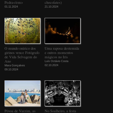
Pedra</em>
chocolates)
01.11.2024
21.10.2024
O mundo onírico dos
Uma raposa destemida
girinos vence Fotógrafo
e outros momentos
de Vida Selvagem do
mágicos no Iris
Ano
Luís Octávio Costa
02.10.2024
Mara Gonçalves
09.10.2024
Póvoa de Varzim, as
No Soalheiro, a festa