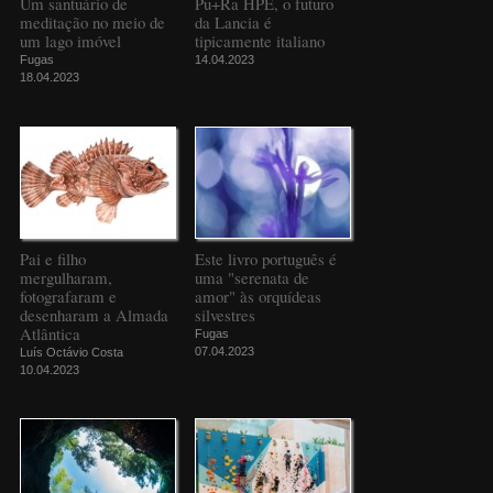
Um santuário de
Pu+Ra HPE, o futuro
meditação no meio de
da Lancia é
um lago imóvel
tipicamente italiano
Fugas
14.04.2023
18.04.2023
Pai e filho
Este livro português é
mergulharam,
uma "serenata de
fotografaram e
amor" às orquídeas
desenharam a Almada
silvestres
Atlântica
Fugas
07.04.2023
Luís Octávio Costa
10.04.2023