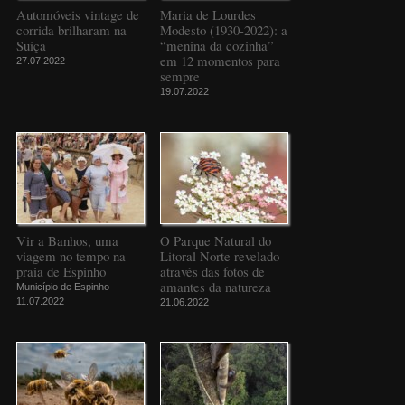
Automóveis vintage de
Maria de Lourdes
corrida brilharam na
Modesto (1930-2022): a
Suíça
“menina da cozinha”
em 12 momentos para
27.07.2022
sempre
19.07.2022
Vir a Banhos, uma
O Parque Natural do
viagem no tempo na
Litoral Norte revelado
praia de Espinho
através das fotos de
amantes da natureza
Município de Espinho
11.07.2022
21.06.2022