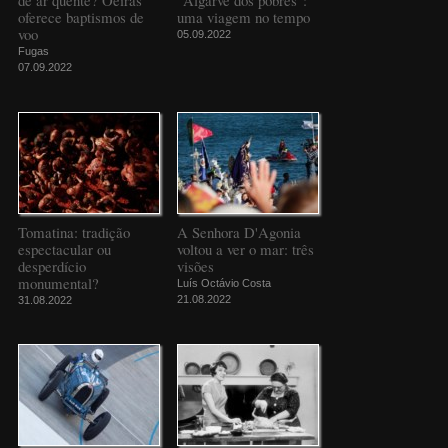
de ar quente? Oeiras
"Algarve dos pobres":
oferece baptismos de
uma viagem no tempo
voo
05.09.2022
Fugas
07.09.2022
Tomatina: tradição
A Senhora D'Agonia
espectacular ou
voltou a ver o mar: três
desperdício
visões
monumental?
Luís Octávio Costa
21.08.2022
31.08.2022