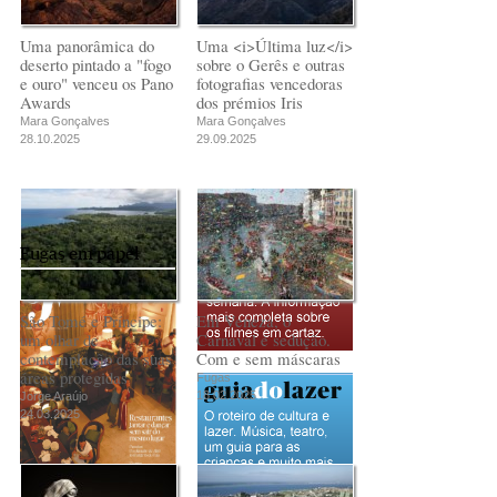
Uma panorâmica do
Uma <i>Última luz</i>
deserto pintado a "fogo
sobre o Gerês e outras
e ouro" venceu os Pano
fotografias vencedoras
Awards
dos prémios Iris
Mara Gonçalves
Mara Gonçalves
28.10.2025
29.09.2025
Fugas em papel
São Tomé e Príncipe:
Em Veneza, o
um olhar de
Carnaval é sedução.
contemplação das suas
Com e sem máscaras
áreas protegidas
Fugas
18.02.2025
Jorge Araújo
24.03.2025