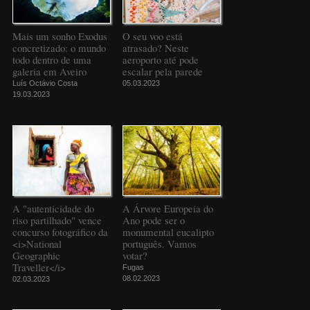
Mais um sonho Exodus
O seu voo está
concretizado: o mundo
atrasado? Neste
todo dentro de uma
aeroporto até pode
galeria em Aveiro
escalar pela parede
Luís Octávio Costa
05.03.2023
19.03.2023
A "autenticidade do
A Árvore Europeia do
riso partilhado" vence
Ano pode ser o
concurso fotográfico da
monumental eucalipto
<i>National
português. Vamos
Geographic
votar?
Traveller</i>
Fugas
08.02.2023
02.03.2023