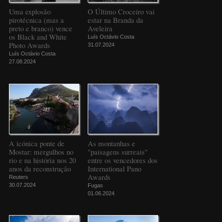
Uma explosão
O Último Croceiro vai
pirotécnica (mas a
estar na Branda da
preto e branco) vence
Aveleira
os Black and White
Luís Octávio Costa
Photo Awards
31.07.2024
Luís Octávio Costa
27.08.2024
A icónica ponte de
As montanhas e
Mostar: mergulhos no
"paisagens surreais"
rio e na história nos 20
entre os vencedores dos
anos da reconstrução
International Pano
Awards
Reuters
30.07.2024
Fugas
01.06.2024