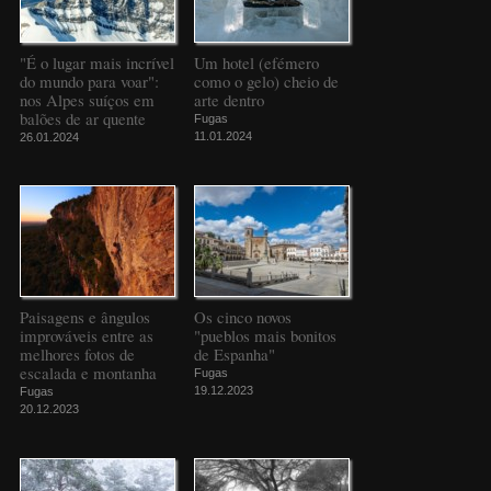
"É o lugar mais incrível
Um hotel (efémero
do mundo para voar":
como o gelo) cheio de
nos Alpes suíços em
arte dentro
balões de ar quente
Fugas
11.01.2024
26.01.2024
Paisagens e ângulos
Os cinco novos
improváveis entre as
"pueblos mais bonitos
melhores fotos de
de Espanha"
escalada e montanha
Fugas
19.12.2023
Fugas
20.12.2023