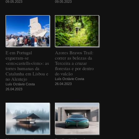
09.05.2023
09.05.2023
E em Portugal
Azores Bravos Trail:
ergueram-se
correr as belezas da
<em>castells</em>: as
Terceira a cruzar
torres humanas da
florestas e por dentro
Catalunha em Lisboa e
do vulcão
no Alentejo
Luís Octávio Costa
26.04.2023
Luís Octávio Costa
26.04.2023