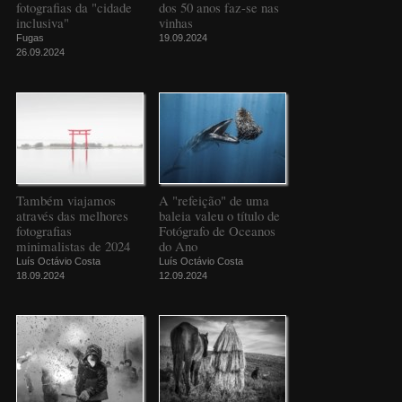
fotografias da "cidade
dos 50 anos faz-se nas
inclusiva"
vinhas
Fugas
19.09.2024
26.09.2024
Também viajamos
A "refeição" de uma
através das melhores
baleia valeu o título de
fotografias
Fotógrafo de Oceanos
minimalistas de 2024
do Ano
Luís Octávio Costa
Luís Octávio Costa
18.09.2024
12.09.2024