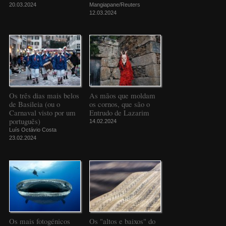
20.03.2024
Mangiapane/Reuters
12.03.2024
Os três dias mais belos
As mãos que moldam
de Basileia (ou o
os cornos, que são o
Carnaval visto por um
Entrudo de Lazarim
português)
14.02.2024
Luís Octávio Costa
23.02.2024
Os mais fotogénicos
Os "altos e baixos" do