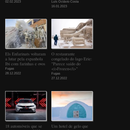
02.02.2023
Luís Octávio Costa
16.01.2023
Els Enfarinats voltaram
O restaurante
a lutar pela espanhola
congelado do lago Erie:
Ibi com farinhas e ovos
"Parece saído do
<i>Frozen</i>"
Fugas
28.12.2022
Fugas
27.12.2022
18 automóveis que se
Um hotel de gelo que