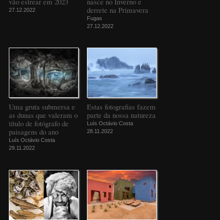
vão estrear em 2023
nasce no Inverno e
derrete na Primavera
27.12.2022
Fugas
27.12.2022
Uma gruta submersa e
Estas fotografias fazem
as dunas que valeram o
parte da nossa natureza
título de fotógrafo de
Luís Octávio Costa
paisagens do ano
28.11.2022
Luís Octávio Costa
29.11.2022