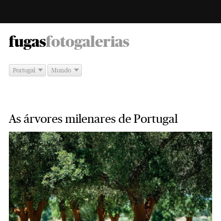
-
fugas
fotogalerias
Portugal
Mundo
As árvores milenares de Portugal