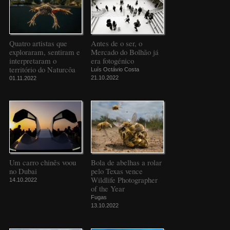
Quatro artistas que
Antes de o ser, o
exploraram, sentiram e
Mercado do Bolhão já
interpretaram o
era fotogénico
território do Naturcôa
Luís Octávio Costa
21.10.2022
01.11.2022
Um carro chinês voou
Bola de abelhas a rolar
no Dubai
pelo Texas vence
Wildlife Photographer
14.10.2022
of the Year
Fugas
13.10.2022