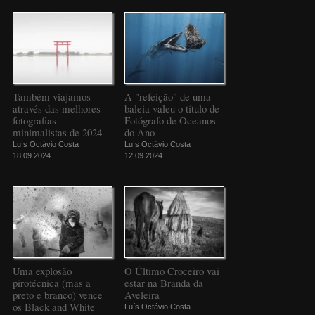
Também viajamos
A "refeição" de uma
através das melhores
baleia valeu o título de
fotografias
Fotógrafo de Oceanos
minimalistas de 2024
do Ano
Luís Octávio Costa
Luís Octávio Costa
18.09.2024
12.09.2024
Uma explosão
O Último Croceiro vai
pirotécnica (mas a
estar na Branda da
preto e branco) vence
Aveleira
os Black and White
Luís Octávio Costa