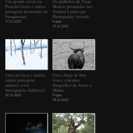
Um grande nevão na
Os pinheiros de Tiago
Peneda-Gerês e outras
Mateus premiados nos
paisagens premiadas no
Natural Landscape
Imaginature
Photography Awards
27.11.2023
Fugas
27.11.2023
Uma nevasca e muitas
Uma chega de bois
outras paisagens
vence concurso
naturais (sem
fotográfico da Amar o
Inteligência Artificial)
Minho
22.11.2023
Fugas
09.11.2023