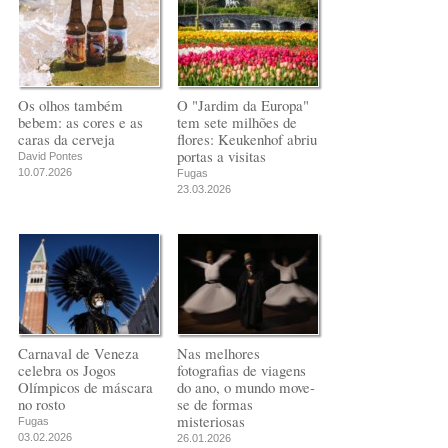
Os olhos também
O "Jardim da Europa"
bebem: as cores e as
tem sete milhões de
caras da cerveja
flores: Keukenhof abriu
portas a visitas
David Pontes
10.07.2026
Fugas
23.03.2026
Carnaval de Veneza
Nas melhores
celebra os Jogos
fotografias de viagens
Olímpicos de máscara
do ano, o mundo move-
no rosto
se de formas
misteriosas
Fugas
03.02.2026
26.01.2026