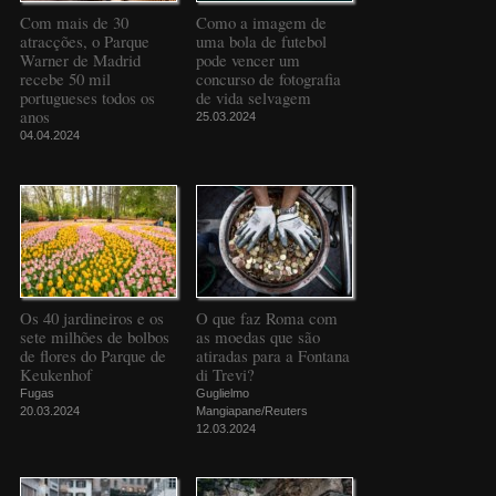
Com mais de 30
Como a imagem de
atracções, o Parque
uma bola de futebol
Warner de Madrid
pode vencer um
recebe 50 mil
concurso de fotografia
portugueses todos os
de vida selvagem
anos
25.03.2024
04.04.2024
Os 40 jardineiros e os
O que faz Roma com
sete milhões de bolbos
as moedas que são
de flores do Parque de
atiradas para a Fontana
Keukenhof
di Trevi?
Fugas
Guglielmo
20.03.2024
Mangiapane/Reuters
12.03.2024