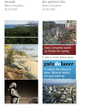
Awards
dos prémios Iris
Mara Gonçalves
Mara Gonçalves
28.10.2025
29.09.2025
Fugas em papel
São Tomé e Príncipe:
Em Veneza, o
um olhar de
Carnaval é sedução.
contemplação das suas
Com e sem máscaras
áreas protegidas
Fugas
18.02.2025
Jorge Araújo
24.03.2025
PUB