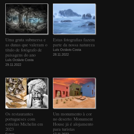
Uma gruta submersa e
Estas fotografias fazem
as dunas que valeram o
parte da nossa natureza
título de fotógrafo de
Luís Octávio Costa
paisagens do ano
28.11.2022
Luís Octávio Costa
29.11.2022
Os restaurantes
Um monumento à cor
portugueses com
no deserto: Monument
estrelas Michelin em
House já é alojamento
2023
para turistas
Fugas
17.11.2022