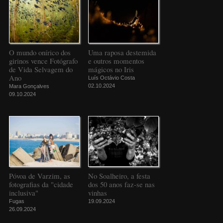
O mundo onírico dos
Uma raposa destemida
girinos vence Fotógrafo
e outros momentos
de Vida Selvagem do
mágicos no Iris
Ano
Luís Octávio Costa
02.10.2024
Mara Gonçalves
09.10.2024
Póvoa de Varzim, as
No Soalheiro, a festa
fotografias da "cidade
dos 50 anos faz-se nas
inclusiva"
vinhas
Fugas
19.09.2024
26.09.2024