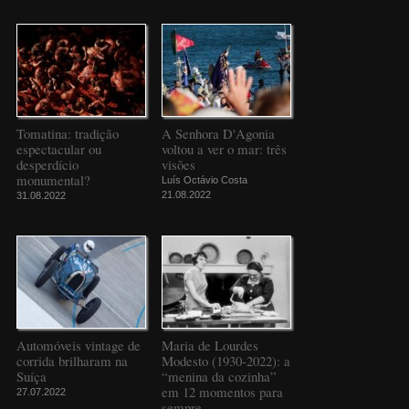
Tomatina: tradição
A Senhora D'Agonia
espectacular ou
voltou a ver o mar: três
desperdício
visões
monumental?
Luís Octávio Costa
21.08.2022
31.08.2022
Automóveis vintage de
Maria de Lourdes
corrida brilharam na
Modesto (1930-2022): a
Suíça
“menina da cozinha”
em 12 momentos para
27.07.2022
sempre