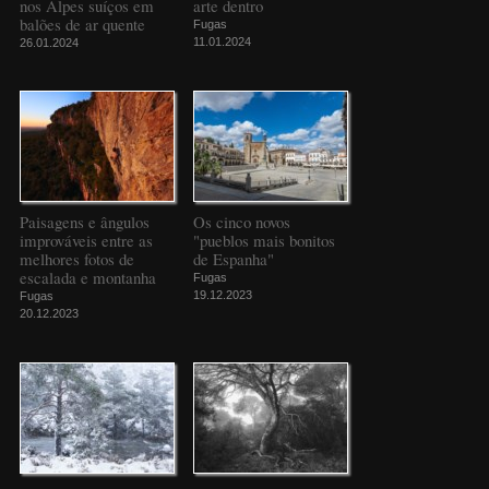
nos Alpes suíços em
arte dentro
balões de ar quente
Fugas
11.01.2024
26.01.2024
Paisagens e ângulos
Os cinco novos
improváveis entre as
"pueblos mais bonitos
melhores fotos de
de Espanha"
escalada e montanha
Fugas
19.12.2023
Fugas
20.12.2023