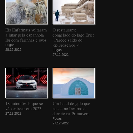
Els Enfarinats voltaram
O restaurante
a lutar pela espanhola
congelado do lago Erie:
Ibi com farinhas e ovos
"Parece saído do
<i>Frozen</i>"
Fugas
28.12.2022
Fugas
27.12.2022
18 automóveis que se
Um hotel de gelo que
vão estrear em 2023
nasce no Inverno e
derrete na Primavera
27.12.2022
Fugas
27.12.2022