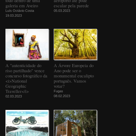
todo dentro de uma
aeroporto até pode
galeria em Aveiro
escalar pela parede
Luís Octávio Costa
05.03.2023
19.03.2023
A "autenticidade do
A Árvore Europeia do
riso partilhado" vence
Ano pode ser o
concurso fotográfico da
monumental eucalipto
<i>National
português. Vamos
Geographic
votar?
Traveller</i>
Fugas
08.02.2023
02.03.2023