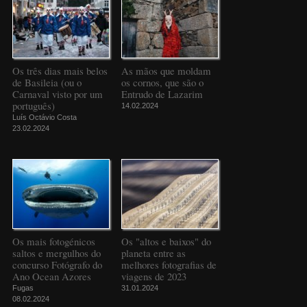
Os três dias mais belos
As mãos que moldam
de Basileia (ou o
os cornos, que são o
Carnaval visto por um
Entrudo de Lazarim
português)
14.02.2024
Luís Octávio Costa
23.02.2024
Os mais fotogénicos
Os "altos e baixos" do
saltos e mergulhos do
planeta entre as
concurso Fotógrafo do
melhores fotografias de
Ano Ocean Azores
viagens de 2023
Fugas
31.01.2024
08.02.2024