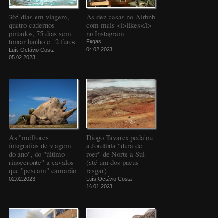
365 dias em viagem,
As dez casas no Airbnb
quatro cadernos
com mais <i>likes</i>
pintados, 75 dias sem
no Instagram
tomar banho e 12 furos
Fugas
04.02.2023
Luís Octávio Costa
05.02.2023
As "melhores
Diogo Tavares pedalou
fotografias de viagem
a Jordânia "dura de
do ano", do "último
roer" de Norte a Sul
rinoceronte" a cavalos
(até um dos pneus
que "pescam" camarão
rasgar)
02.02.2023
Luís Octávio Costa
16.01.2023