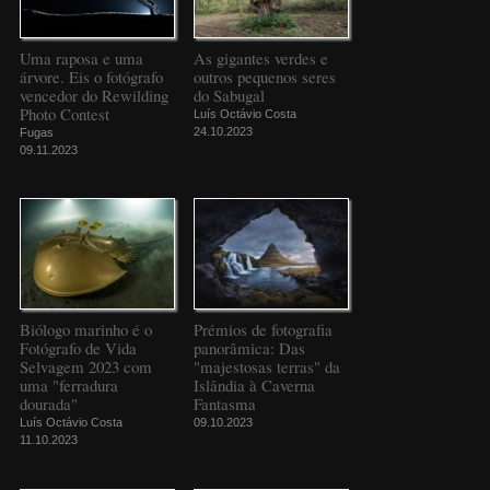
Uma raposa e uma
As gigantes verdes e
árvore. Eis o fotógrafo
outros pequenos seres
vencedor do Rewilding
do Sabugal
Photo Contest
Luís Octávio Costa
24.10.2023
Fugas
09.11.2023
Biólogo marinho é o
Prémios de fotografia
Fotógrafo de Vida
panorâmica: Das
Selvagem 2023 com
"majestosas terras" da
uma "ferradura
Islândia à Caverna
dourada"
Fantasma
Luís Octávio Costa
09.10.2023
11.10.2023