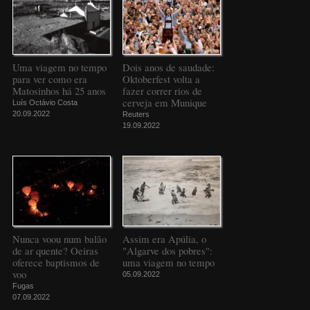
Uma viagem no tempo
Dois anos de saudade:
para ver como era
Oktoberfest volta a
Matosinhos há 25 anos
fazer correr rios de
cerveja em Munique
Luís Octávio Costa
20.09.2022
Reuters
19.09.2022
Nunca voou num balão
Assim era Apúlia, o
de ar quente? Oeiras
"Algarve dos pobres":
oferece baptismos de
uma viagem no tempo
voo
05.09.2022
Fugas
07.09.2022