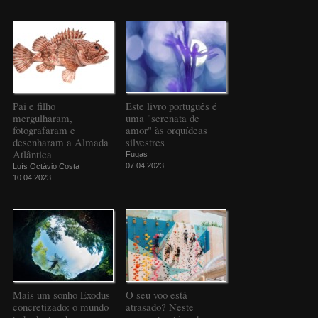
Pai e filho
Este livro português é
mergulharam,
uma "serenata de
fotografaram e
amor" às orquídeas
desenharam a Almada
silvestres
Atlântica
Fugas
07.04.2023
Luís Octávio Costa
10.04.2023
Mais um sonho Exodus
O seu voo está
concretizado: o mundo
atrasado? Neste