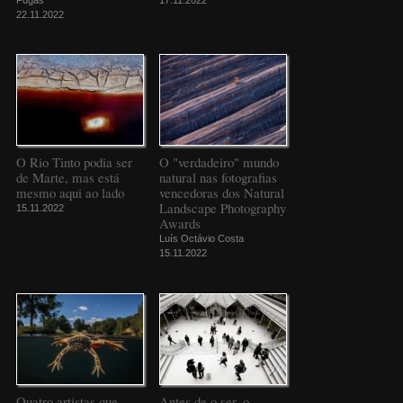
22.11.2022
O Rio Tinto podia ser
O "verdadeiro" mundo
de Marte, mas está
natural nas fotografias
mesmo aqui ao lado
vencedoras dos Natural
Landscape Photography
15.11.2022
Awards
Luís Octávio Costa
15.11.2022
Quatro artistas que
Antes de o ser, o