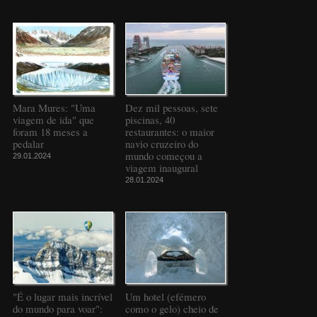
Mara Mures: "Uma
Dez mil pessoas, sete
viagem de ida" que
piscinas, 40
foram 18 meses a
restaurantes: o maior
pedalar
navio cruzeiro do
mundo começou a
29.01.2024
viagem inaugural
28.01.2024
"É o lugar mais incrível
Um hotel (efémero
do mundo para voar":
como o gelo) cheio de