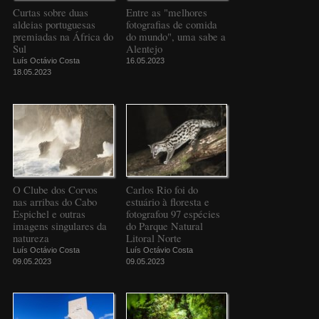
Curtas sobre duas
Entre as "melhores
aldeias portuguesas
fotografias de comida
premiadas na África do
do mundo", uma sabe a
Sul
Alentejo
Luís Octávio Costa
16.05.2023
18.05.2023
O Clube dos Corvos
Carlos Rio foi do
nas arribas do Cabo
estuário à floresta e
Espichel e outras
fotografou 97 espécies
imagens singulares da
do Parque Natural
natureza
Litoral Norte
Luís Octávio Costa
Luís Octávio Costa
09.05.2023
09.05.2023