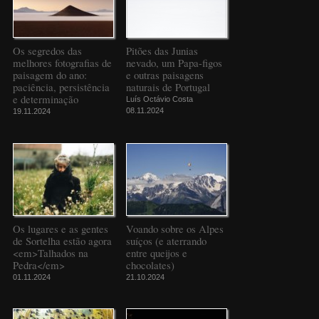
Os segredos das
Pitões das Junias
melhores fotografias de
nevado, um Papa-figos
paisagem do ano:
e outras paisagens
paciência, persistência
naturais de Portugal
e determinação
Luís Octávio Costa
08.11.2024
19.11.2024
Os lugares e as gentes
Voando sobre os Alpes
de Sortelha estão agora
suíços (e aterrando
<em>Talhados na
entre queijos e
Pedra</em>
chocolates)
01.11.2024
21.10.2024