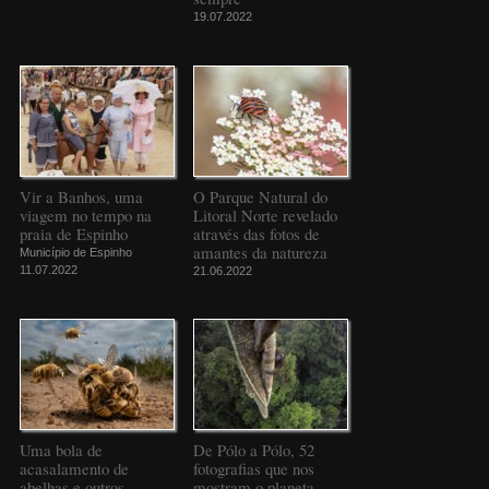
19.07.2022
Vir a Banhos, uma
O Parque Natural do
viagem no tempo na
Litoral Norte revelado
praia de Espinho
através das fotos de
amantes da natureza
Município de Espinho
11.07.2022
21.06.2022
Uma bola de
De Pólo a Pólo, 52
acasalamento de
fotografias que nos
abelhas e outros
mostram o planeta