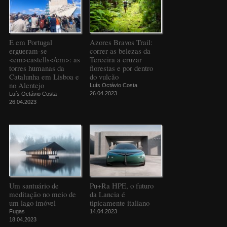
E em Portugal
Azores Bravos Trail:
ergueram-se
correr as belezas da
<em>castells</em>: as
Terceira a cruzar
torres humanas da
florestas e por dentro
Catalunha em Lisboa e
do vulcão
no Alentejo
Luís Octávio Costa
26.04.2023
Luís Octávio Costa
26.04.2023
Um santuário de
Pu+Ra HPE, o futuro
meditação no meio de
da Lancia é
um lago imóvel
tipicamente italiano
Fugas
14.04.2023
18.04.2023