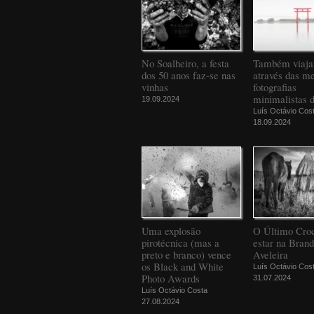
No Soalheiro, a festa
Também viaj
dos 50 anos faz-se nas
através das m
vinhas
fotografias
minimalistas 
19.09.2024
Luís Octávio Cos
18.09.2024
Uma explosão
O Último Croc
pirotécnica (mas a
estar na Bran
preto e branco) vence
Aveleira
os Black and White
Luís Octávio Cos
Photo Awards
31.07.2024
Luís Octávio Costa
27.08.2024