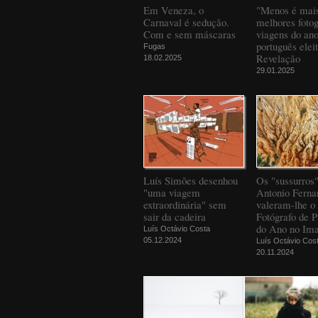
Em Veneza, o
"Menos é mais
Carnaval é sedução.
melhores fotog
Com e sem máscaras
viagens do an
português elei
Fugas
Revelação
18.02.2025
29.01.2025
Luís Simões desenhou
Os "sussurros
"uma viagem
Antonio Ferna
extraordinária" sem
valeram-lhe o 
sair da cadeira
Fotógrafo de 
do Ano no Ima
Luís Octávio Costa
05.12.2024
Luís Octávio Cos
20.11.2024