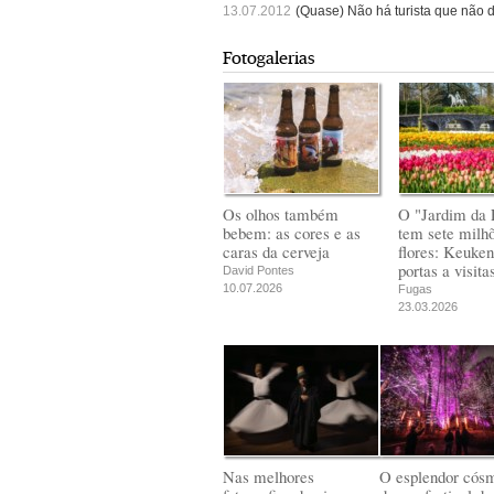
13.07.2012
(Quase) Não há turista que não d
Fotogalerias
Os olhos também
O "Jardim da 
bebem: as cores e as
tem sete milh
caras da cerveja
flores: Keuken
portas a visita
David Pontes
10.07.2026
Fugas
23.03.2026
Nas melhores
O esplendor cós