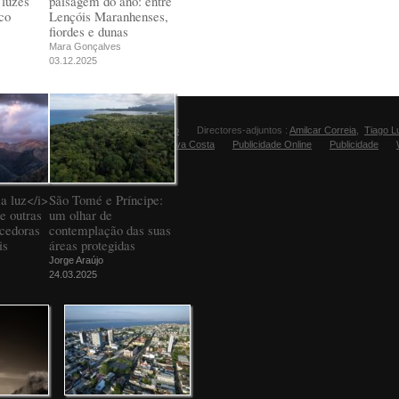
 luzes
paisagem do ano: entre
co
Lençóis Maranhenses,
fiordes e dunas
Mara Gonçalves
03.12.2025
Director:
Manuel Carvalho
Directores-adjuntos :
Amilcar Correia
,
Tiago L
Editora Fugas:
Sandra Silva Costa
Publicidade Online
Publicidade
a luz</i>
São Tomé e Príncipe:
e outras
um olhar de
ncedoras
contemplação das suas
is
áreas protegidas
Jorge Araújo
24.03.2025