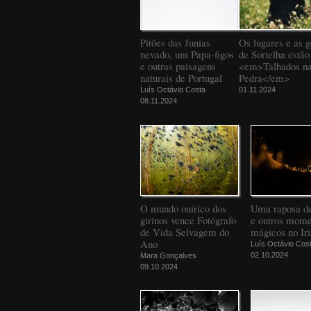
Pitões das Junias
Os lugares e as g
nevado, um Papa-figos
de Sortelha estão
e outras paisagens
<em>Talhados n
naturais de Portugal
Pedra</em>
Luís Octávio Costa
01.11.2024
08.11.2024
O mundo onírico dos
Uma raposa d
girinos vence Fotógrafo
e outros mome
de Vida Selvagem do
mágicos no Iri
Ano
Luís Octávio Cos
02.10.2024
Mara Gonçalves
09.10.2024