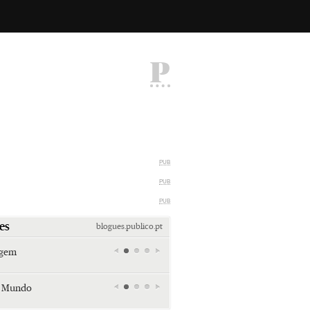
P
PUB
PUB
PUB
es
blogues.publico.pt
agem
Miami retro (e sempre kitsch)
Andreia Marques Pereira
r Mundo
Tiraspol: Misterioso beijo