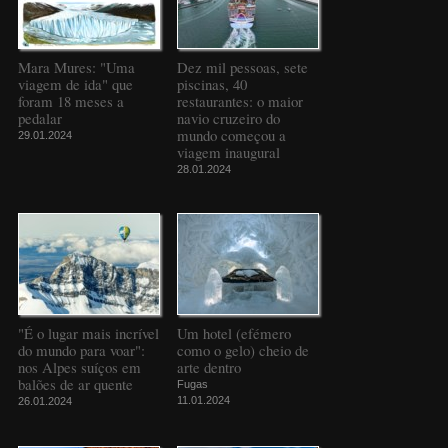
Mara Mures: "Uma
Dez mil pessoas, sete
viagem de ida" que
piscinas, 40
foram 18 meses a
restaurantes: o maior
pedalar
navio cruzeiro do
mundo começou a
29.01.2024
viagem inaugural
28.01.2024
"É o lugar mais incrível
Um hotel (efémero
do mundo para voar":
como o gelo) cheio de
nos Alpes suíços em
arte dentro
balões de ar quente
Fugas
11.01.2024
26.01.2024