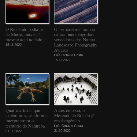
O Rio Tinto podia ser
O "verdadeiro" mundo
de Marte, mas está
natural nas fotografias
mesmo aqui ao lado
vencedoras dos Natural
Landscape Photography
15.11.2022
Awards
Luís Octávio Costa
15.11.2022
Quatro artistas que
Antes de o ser, o
exploraram, sentiram e
Mercado do Bolhão já
interpretaram o
era fotogénico
território do Naturcôa
Luís Octávio Costa
21.10.2022
01.11.2022