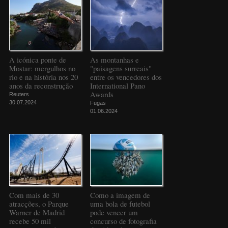
A icónica ponte de
As montanhas e
Mostar: mergulhos no
"paisagens surreais"
rio e na história nos 20
entre os vencedores dos
anos da reconstrução
International Pano
Awards
Reuters
30.07.2024
Fugas
01.06.2024
Com mais de 30
Como a imagem de
atracções, o Parque
uma bola de futebol
Warner de Madrid
pode vencer um
recebe 50 mil
concurso de fotografia