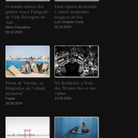
O mundo onírico dos
Uma raposa destemida
girinos vence Fotógrafo
e outros momentos
de Vida Selvagem do
mágicos no Iris
Ano
Luís Octávio Costa
02.10.2024
Mara Gonçalves
09.10.2024
Póvoa de Varzim, as
No Soalheiro, a festa
fotografias da "cidade
dos 50 anos faz-se nas
inclusiva"
vinhas
Fugas
19.09.2024
26.09.2024