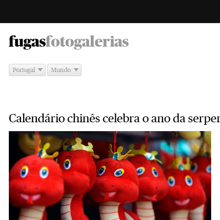
-
fugas
fotogalerias
Portugal
Mundo
Calendário chinês celebra o ano da serpe