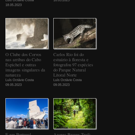
18.05.2023
O Clube dos Corvos
Carlos Rio foi do
nas arribas do Cabo
estuário à floresta e
Espichel e outras
fotografou 97 espécies
imagens singulares da
do Parque Natural
natureza
Litoral Norte
Luís Octávio Costa
Luís Octávio Costa
09.05.2023
09.05.2023
E em Portugal
Azores Bravos Trail: