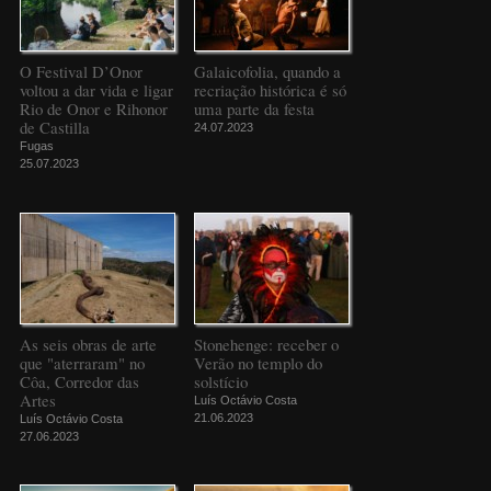
O Festival D’Onor
Galaicofolia, quando a
voltou a dar vida e ligar
recriação histórica é só
Rio de Onor e Rihonor
uma parte da festa
de Castilla
24.07.2023
Fugas
25.07.2023
As seis obras de arte
Stonehenge: receber o
que "aterraram" no
Verão no templo do
Côa, Corredor das
solstício
Artes
Luís Octávio Costa
21.06.2023
Luís Octávio Costa
27.06.2023