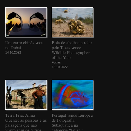
Um carro chinês voou
Bola de abelhas a rolar
no Dubai
pelo Texas vence
Wildlife Photographer
14.10.2022
of the Year
Fugas
13.10.2022
Terra Fria, Alma
Portugal vence Europeu
Quente: as pessoas e as
de Fotografia
paisagens que não
Subaquática na
vivem sem os burros
categoria “Peixe”