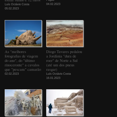
04.02.2023
Luís Octávio Costa
05.02.2023
As "melhores
Diogo Tavares pedalou
fotografias de viagem
a Jordânia "dura de
do ano", do "último
roer" de Norte a Sul
rinoceronte" a cavalos
(até um dos pneus
que "pescam" camarão
rasgar)
02.02.2023
Luís Octávio Costa
16.01.2023