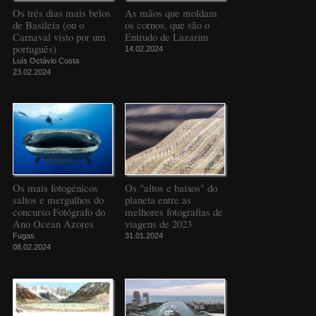
Os três dias mais belos
As mãos que moldam
de Basileia (ou o
os cornos, que são o
Carnaval visto por um
Entrudo de Lazarim
português)
14.02.2024
Luís Octávio Costa
23.02.2024
Os mais fotogénicos
Os "altos e baixos" do
saltos e mergulhos do
planeta entre as
concurso Fotógrafo do
melhores fotografias de
Ano Ocean Azores
viagens de 2023
Fugas
31.01.2024
08.02.2024