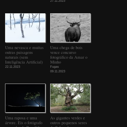
27.11.2023
Uma nevasca e muitas
Uma chega de bois
outras paisagens
vence concurso
naturais (sem
fotográfico da Amar o
Inteligência Artificial)
Minho
22.11.2023
Fugas
09.11.2023
Uma raposa e uma
As gigantes verdes e
árvore. Eis o fotógrafo
outros pequenos seres