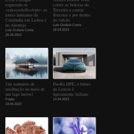
ergueram-se
correr as belezas da
<em>castells</em>: as
Terceira a cruzar
torres humanas da
florestas e por dentro
Catalunha em Lisboa e
do vulcão
no Alentejo
Luís Octávio Costa
26.04.2023
Luís Octávio Costa
26.04.2023
Um santuário de
Pu+Ra HPE, o futuro
meditação no meio de
da Lancia é
um lago imóvel
tipicamente italiano
Fugas
14.04.2023
18.04.2023