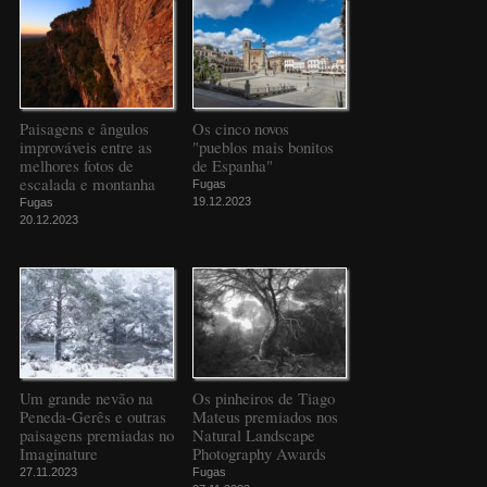
Paisagens e ângulos
Os cinco novos
improváveis entre as
"pueblos mais bonitos
melhores fotos de
de Espanha"
escalada e montanha
Fugas
19.12.2023
Fugas
20.12.2023
Um grande nevão na
Os pinheiros de Tiago
Peneda-Gerês e outras
Mateus premiados nos
paisagens premiadas no
Natural Landscape
Imaginature
Photography Awards
27.11.2023
Fugas