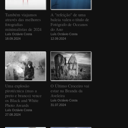
Também viajamos
A "refeição" de uma
através das melhores
baleia valeu o título de
fotografias
Fotógrafo de Oceanos
minimalistas de 2024
do Ano
Luís Octávio Costa
Luís Octávio Costa
18.09.2024
12.09.2024
Uma explosão
O Último Croceiro vai
pirotécnica (mas a
estar na Branda da
preto e branco) vence
Aveleira
os Black and White
Luís Octávio Costa
Photo Awards
31.07.2024
Luís Octávio Costa
27.08.2024