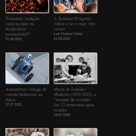
Tomatina: tradição
A Senhora D'Agonia
espectacular ou
voltou a ver o mar: três
desperdício
visões
monumental?
Luís Octávio Costa
21.08.2022
31.08.2022
Automóveis vintage de
Maria de Lourdes
corrida brilharam na
Modesto (1930-2022): a
Suíça
“menina da cozinha”
em 12 momentos para
27.07.2022
sempre
19.07.2022