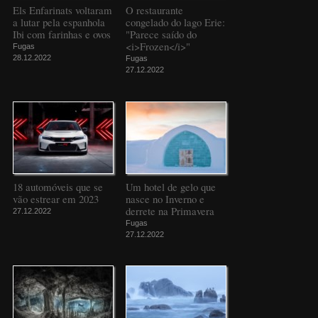
Els Enfarinats voltaram
O restaurante
a lutar pela espanhola
congelado do lago Erie:
Ibi com farinhas e ovos
"Parece saído do
<i>Frozen</i>"
Fugas
28.12.2022
Fugas
27.12.2022
18 automóveis que se
Um hotel de gelo que
vão estrear em 2023
nasce no Inverno e
derrete na Primavera
27.12.2022
Fugas
27.12.2022