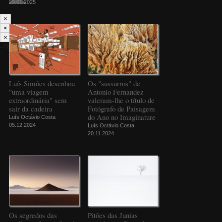
29.01.2025
×
×
×
--%>
Luís Simões desenhou
Os "sussurros" de
"uma viagem
Antonio Fernandez
extraordinária" sem
valeram-lhe o título de
sair da cadeira
Fotógrafo de Paisagem
do Ano no Imaginature
Luís Octávio Costa
05.12.2024
Luís Octávio Costa
20.11.2024
Os segredos das
Pitões das Junias