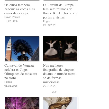
Os olhos também
O "Jardim da Europa"
bebem: as cores e as
tem sete milhões de
caras da cerveja
flores: Keukenhof abriu
portas a visitas
David Pontes
10.07.2026
Fugas
23.03.2026
Carnaval de Veneza
Nas melhores
celebra os Jogos
fotografias de viagens
Olímpicos de máscara
do ano, o mundo move-
no rosto
se de formas
misteriosas
Fugas
03.02.2026
26.01.2026
PUB
PUB
PUB