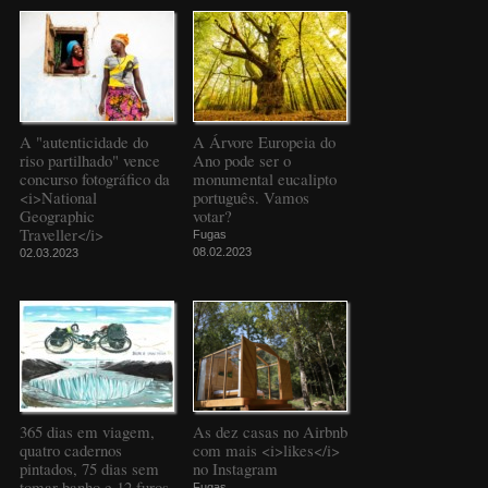
A "autenticidade do
A Árvore Europeia do
riso partilhado" vence
Ano pode ser o
concurso fotográfico da
monumental eucalipto
<i>National
português. Vamos
Geographic
votar?
Traveller</i>
Fugas
08.02.2023
02.03.2023
365 dias em viagem,
As dez casas no Airbnb
quatro cadernos
com mais <i>likes</i>
pintados, 75 dias sem
no Instagram
tomar banho e 12 furos
Fugas