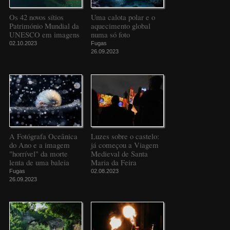
Os 42 novos sítios
Uma calota polar e o
Património Mundial da
aquecimento global
UNESCO em imagens
numa só foto
02.10.2023
Fugas
26.09.2023
A Fotógrafa Oceânica
Luzes sobre o castelo:
do Ano e a imagem
já começou a Viagem
"horrível" da morte
Medieval de Santa
lenta de uma baleia
Maria da Feira
Fugas
02.08.2023
26.09.2023