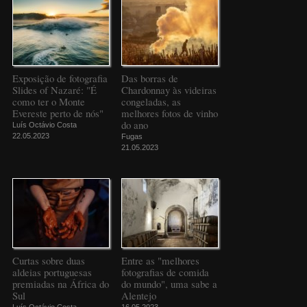
Exposição de fotografia
Das borras de
Slides of Nazaré: "É
Chardonnay às videiras
como ter o Monte
congeladas, as
Evereste perto de nós"
melhores fotos de vinho
do ano
Luís Octávio Costa
22.05.2023
Fugas
21.05.2023
Curtas sobre duas
Entre as "melhores
aldeias portuguesas
fotografias de comida
premiadas na África do
do mundo", uma sabe a
Sul
Alentejo
Luís Octávio Costa
16.05.2023