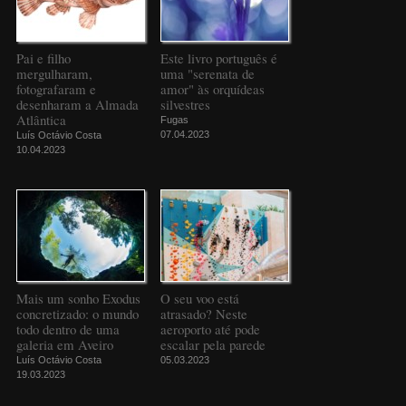
Pai e filho
Este livro português é
mergulharam,
uma "serenata de
fotografaram e
amor" às orquídeas
desenharam a Almada
silvestres
Atlântica
Fugas
07.04.2023
Luís Octávio Costa
10.04.2023
Mais um sonho Exodus
O seu voo está
concretizado: o mundo
atrasado? Neste
todo dentro de uma
aeroporto até pode
galeria em Aveiro
escalar pela parede
Luís Octávio Costa
05.03.2023
19.03.2023