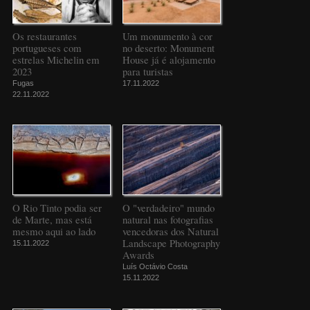
Os restaurantes
Um monumento à cor
portugueses com
no deserto: Monument
estrelas Michelin em
House já é alojamento
2023
para turistas
Fugas
17.11.2022
22.11.2022
O Rio Tinto podia ser
O "verdadeiro" mundo
de Marte, mas está
natural nas fotografias
mesmo aqui ao lado
vencedoras dos Natural
Landscape Photography
15.11.2022
Awards
Luís Octávio Costa
15.11.2022