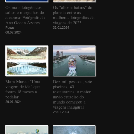
Os mais fotogénicos
Os "altos e baixos" do
saltos e mergulhos do
planeta entre as
concurso Fotógrafo do
melhores fotografias de
Ano Ocean Azores
viagens de 2023
Fugas
31.01.2024
08.02.2024
Mara Mures: "Uma
Dez mil pessoas, sete
viagem de ida" que
piscinas, 40
foram 18 meses a
restaurantes: o maior
pedalar
navio cruzeiro do
mundo começou a
29.01.2024
viagem inaugural
28.01.2024