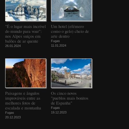
"É o lugar mais incrível
Um hotel (efémero
do mundo para voar":
como o gelo) cheio de
nos Alpes suíços em
arte dentro
balões de ar quente
Fugas
11.01.2024
26.01.2024
Paisagens e ângulos
Os cinco novos
improváveis entre as
"pueblos mais bonitos
melhores fotos de
de Espanha"
escalada e montanha
Fugas
19.12.2023
Fugas
20.12.2023