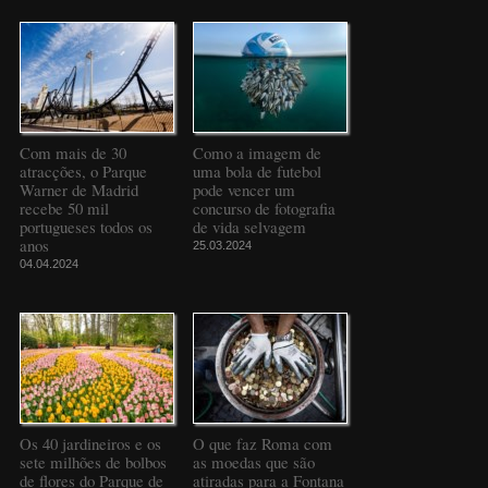
Com mais de 30
Como a imagem de
atracções, o Parque
uma bola de futebol
Warner de Madrid
pode vencer um
recebe 50 mil
concurso de fotografia
portugueses todos os
de vida selvagem
anos
25.03.2024
04.04.2024
Os 40 jardineiros e os
O que faz Roma com
sete milhões de bolbos
as moedas que são
de flores do Parque de
atiradas para a Fontana