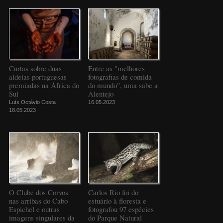
Curtas sobre duas
Entre as "melhores
aldeias portuguesas
fotografias de comida
premiadas na África do
do mundo", uma sabe a
Sul
Alentejo
Luís Octávio Costa
16.05.2023
18.05.2023
O Clube dos Corvos
Carlos Rio foi do
nas arribas do Cabo
estuário à floresta e
Espichel e outras
fotografou 97 espécies
imagens singulares da
do Parque Natural