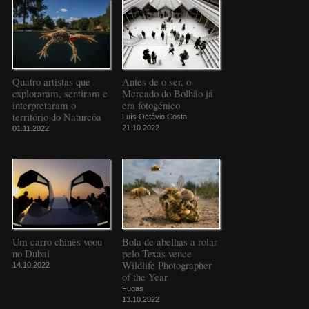
Quatro artistas que
Antes de o ser, o
exploraram, sentiram e
Mercado do Bolhão já
interpretaram o
era fotogénico
território do Naturcôa
Luís Octávio Costa
21.10.2022
01.11.2022
Um carro chinês voou
Bola de abelhas a rolar
no Dubai
pelo Texas vence
Wildlife Photographer
14.10.2022
of the Year
Fugas
13.10.2022