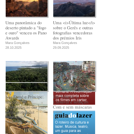
capitalismo
capitalismo
Rui Barbosa Batista
Rui Barbosa Batista
Uma panorâmica do
Uma <i>Última luz</i>
deserto pintado a "fogo
sobre o Gerês e outras
e ouro" venceu os Pano
fotografias vencedoras
Awards
dos prémios Iris
Mara Gonçalves
Mara Gonçalves
28.10.2025
29.09.2025
Fugas em papel
São Tomé e Príncipe:
Em Veneza, o
um olhar de
Carnaval é sedução.
contemplação das suas
Com e sem máscaras
áreas protegidas
Fugas
18.02.2025
Jorge Araújo
24.03.2025