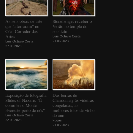
As seis obras de arte
Stonehenge: receber o
que "aterraram" no
Verão no templo do
Côa, Corredor das
solstício
Artes
Luís Octávio Costa
21.06.2023
Luís Octávio Costa
27.06.2023
Exposição de fotografia
Das borras de
Slides of Nazaré: "É
Chardonnay às videiras
como ter o Monte
congeladas, as
Evereste perto de nós"
melhores fotos de vinho
do ano
Luís Octávio Costa
22.05.2023
Fugas
21.05.2023