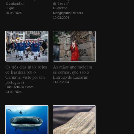
Keukenhof
di Trevi?
Fugas
Guglielmo
20.03.2024
Mangiapane/Reuters
12.03.2024
Os três dias mais belos
As mãos que moldam
de Basileia (ou o
os cornos, que são o
Carnaval visto por um
Entrudo de Lazarim
português)
14.02.2024
Luís Octávio Costa
23.02.2024