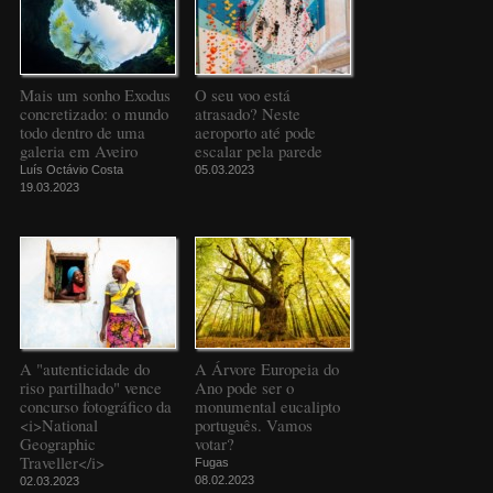
Mais um sonho Exodus
O seu voo está
concretizado: o mundo
atrasado? Neste
todo dentro de uma
aeroporto até pode
galeria em Aveiro
escalar pela parede
Luís Octávio Costa
05.03.2023
19.03.2023
A "autenticidade do
A Árvore Europeia do
riso partilhado" vence
Ano pode ser o
concurso fotográfico da
monumental eucalipto
<i>National
português. Vamos
Geographic
votar?
Traveller</i>
Fugas
08.02.2023
02.03.2023