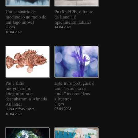
Um santuário de
Pu+Ra HPE, o futuro
meditação no meio de
da Lancia é
um lago imóvel
tipicamente italiano
Fugas
14.04.2023
18.04.2023
Pai e filho
Este livro português é
mergulharam,
uma "serenata de
fotografaram e
amor" às orquídeas
desenharam a Almada
silvestres
Atlântica
Fugas
07.04.2023
Luís Octávio Costa
10.04.2023