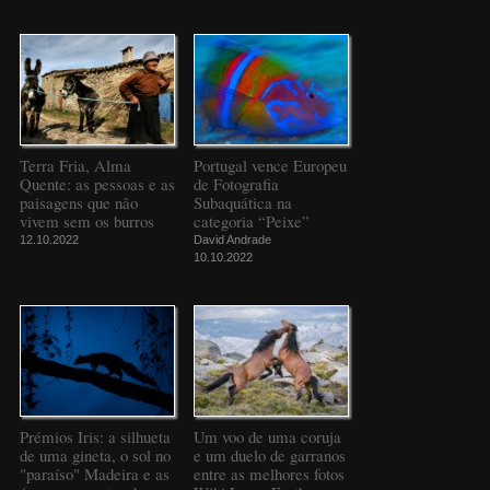
Terra Fria, Alma
Portugal vence Europeu
Quente: as pessoas e as
de Fotografia
paisagens que não
Subaquática na
vivem sem os burros
categoria “Peixe”
12.10.2022
David Andrade
10.10.2022
Prémios Iris: a silhueta
Um voo de uma coruja
de uma gineta, o sol no
e um duelo de garranos
"paraíso" Madeira e as
entre as melhores fotos