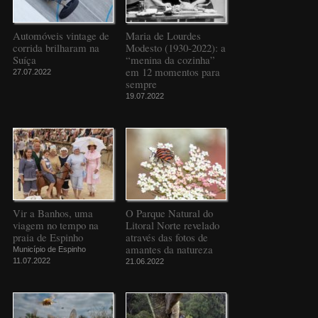
Automóveis vintage de
Maria de Lourdes
corrida brilharam na
Modesto (1930-2022): a
Suíça
“menina da cozinha”
em 12 momentos para
27.07.2022
sempre
19.07.2022
Vir a Banhos, uma
O Parque Natural do
viagem no tempo na
Litoral Norte revelado
praia de Espinho
através das fotos de
amantes da natureza
Município de Espinho
11.07.2022
21.06.2022