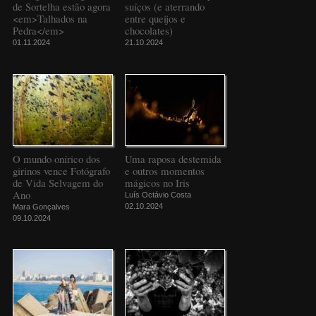
de Sortelha estão agora
suíços (e aterrando
<em>Talhados na
entre queijos e
Pedra</em>
chocolates)
01.11.2024
21.10.2024
O mundo onírico dos
Uma raposa destemida
girinos vence Fotógrafo
e outros momentos
de Vida Selvagem do
mágicos no Iris
Ano
Luís Octávio Costa
02.10.2024
Mara Gonçalves
09.10.2024