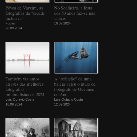
Póvoa de Varzim, as
No Soalheiro, a festa
fotografias da "cidade
dos 50 anos faz-se nas
inclusiva"
vinhas
Fugas
19.09.2024
26.09.2024
Também viajamos
A "refeição" de uma
através das melhores
baleia valeu o título de
fotografias
Fotógrafo de Oceanos
minimalistas de 2024
do Ano
Luís Octávio Costa
Luís Octávio Costa
18.09.2024
12.09.2024