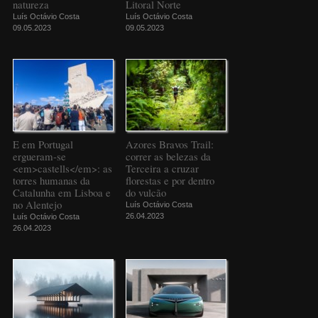
natureza
Litoral Norte
Luís Octávio Costa
Luís Octávio Costa
09.05.2023
09.05.2023
E em Portugal
Azores Bravos Trail:
ergueram-se
correr as belezas da
<em>castells</em>: as
Terceira a cruzar
torres humanas da
florestas e por dentro
Catalunha em Lisboa e
do vulcão
no Alentejo
Luís Octávio Costa
26.04.2023
Luís Octávio Costa
26.04.2023