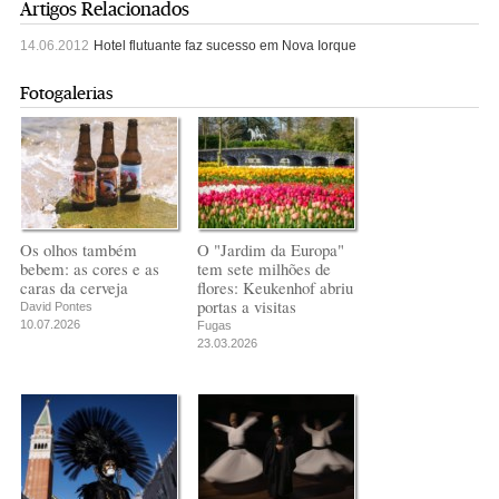
Artigos Relacionados
14.06.2012
Hotel flutuante faz sucesso em Nova Iorque
Fotogalerias
Os olhos também
O "Jardim da Europa"
bebem: as cores e as
tem sete milhões de
caras da cerveja
flores: Keukenhof abriu
portas a visitas
David Pontes
10.07.2026
Fugas
23.03.2026