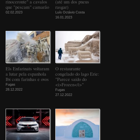
rinoceronte" a cavalos
(até um dos pneus
que "pescam" camarão
rasgar)
02.02.2023
Luís Octávio Costa
16.01.2023
Els Enfarinats voltaram
O restaurante
a lutar pela espanhola
congelado do lago Erie:
Ibi com farinhas e ovos
"Parece saído do
<i>Frozen</i>"
Fugas
28.12.2022
Fugas
27.12.2022