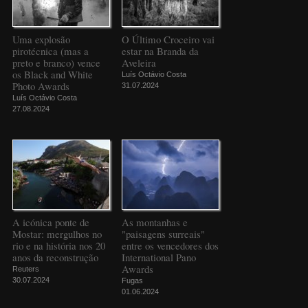
Uma explosão
O Último Croceiro vai
pirotécnica (mas a
estar na Branda da
preto e branco) vence
Aveleira
os Black and White
Luís Octávio Costa
Photo Awards
31.07.2024
Luís Octávio Costa
27.08.2024
A icónica ponte de
As montanhas e
Mostar: mergulhos no
"paisagens surreais"
rio e na história nos 20
entre os vencedores dos
anos da reconstrução
International Pano
Awards
Reuters
30.07.2024
Fugas
01.06.2024