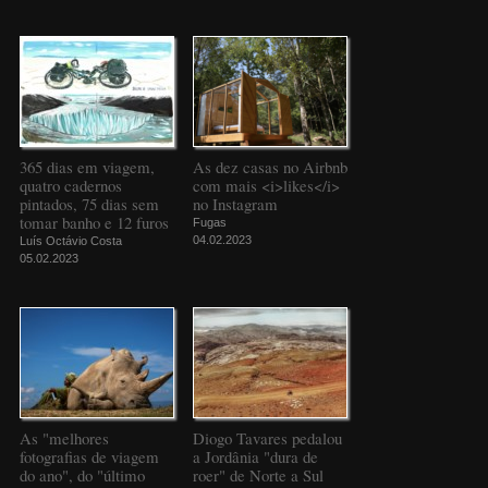
365 dias em viagem,
As dez casas no Airbnb
quatro cadernos
com mais <i>likes</i>
pintados, 75 dias sem
no Instagram
tomar banho e 12 furos
Fugas
04.02.2023
Luís Octávio Costa
05.02.2023
As "melhores
Diogo Tavares pedalou
fotografias de viagem
a Jordânia "dura de
do ano", do "último
roer" de Norte a Sul