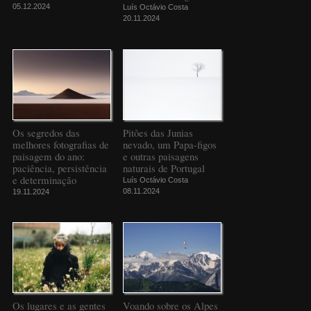
05.12.2024
Luís Octávio Costa
20.11.2024
Os segredos das
Pitões das Junias
melhores fotografias de
nevado, um Papa-figos
paisagem do ano:
e outras paisagens
paciência, persistência
naturais de Portugal
e determinação
Luís Octávio Costa
08.11.2024
19.11.2024
Os lugares e as gentes
Voando sobre os Alpes