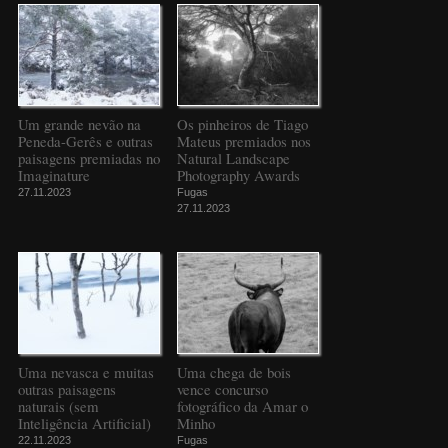
Um grande nevão na
Os pinheiros de Tiago
Peneda-Gerês e outras
Mateus premiados nos
paisagens premiadas no
Natural Landscape
Imaginature
Photography Awards
27.11.2023
Fugas
27.11.2023
Uma nevasca e muitas
Uma chega de bois
outras paisagens
vence concurso
naturais (sem
fotográfico da Amar o
Inteligência Artificial)
Minho
22.11.2023
Fugas