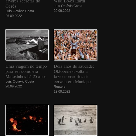
árvores secretas do
Wiki Loves Earth
Gerês
Luís Octávio Costa
20.09.2022
Luís Octávio Costa
26.09.2022
Uma viagem no tempo
Dois anos de saudade:
para ver como era
Oktoberfest volta a
Matosinhos há 25 anos
fazer correr rios de
cerveja em Munique
Luís Octávio Costa
20.09.2022
Reuters
19.09.2022