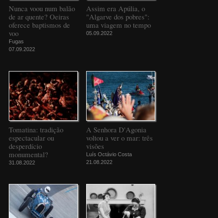
Nunca voou num balão
Assim era Apúlia, o
de ar quente? Oeiras
"Algarve dos pobres":
oferece baptismos de
uma viagem no tempo
voo
05.09.2022
Fugas
07.09.2022
Tomatina: tradição
A Senhora D'Agonia
espectacular ou
voltou a ver o mar: três
desperdício
visões
monumental?
Luís Octávio Costa
21.08.2022
31.08.2022