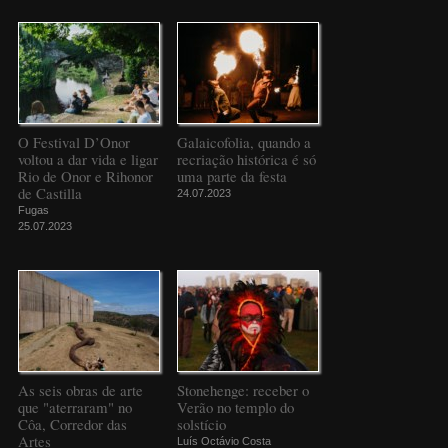
O Festival D’Onor
Galaicofolia, quando a
voltou a dar vida e ligar
recriação histórica é só
Rio de Onor e Rihonor
uma parte da festa
de Castilla
24.07.2023
Fugas
25.07.2023
As seis obras de arte
Stonehenge: receber o
que "aterraram" no
Verão no templo do
Côa, Corredor das
solstício
Artes
Luís Octávio Costa