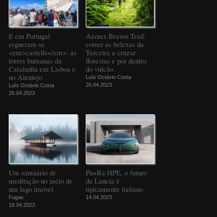
E em Portugal
Azores Bravos Trail:
ergueram-se
correr as belezas da
<em>castells</em>: as
Terceira a cruzar
torres humanas da
florestas e por dentro
Catalunha em Lisboa e
do vulcão
no Alentejo
Luís Octávio Costa
26.04.2023
Luís Octávio Costa
26.04.2023
Um santuário de
Pu+Ra HPE, o futuro
meditação no meio de
da Lancia é
um lago imóvel
tipicamente italiano
Fugas
14.04.2023
18.04.2023