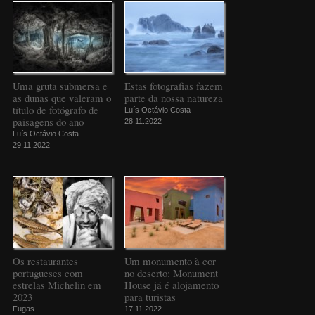
Uma gruta submersa e
Estas fotografias fazem
as dunas que valeram o
parte da nossa natureza
título de fotógrafo de
Luís Octávio Costa
paisagens do ano
28.11.2022
Luís Octávio Costa
29.11.2022
Os restaurantes
Um monumento à cor
portugueses com
no deserto: Monument
estrelas Michelin em
House já é alojamento
2023
para turistas
Fugas
17.11.2022