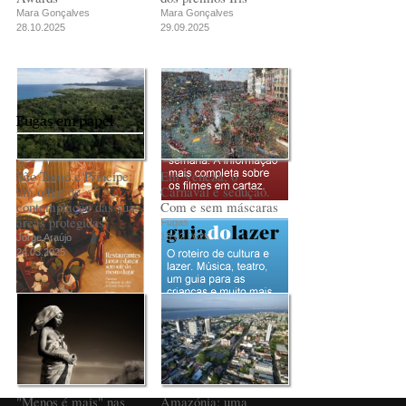
Mara Gonçalves
Mara Gonçalves
28.10.2025
29.09.2025
Fugas em papel
São Tomé e Príncipe:
Em Veneza, o
um olhar de
Carnaval é sedução.
contemplação das suas
Com e sem máscaras
áreas protegidas
Fugas
18.02.2025
Jorge Araújo
24.03.2025
PUB
"Menos é mais" nas
Amazónia: uma