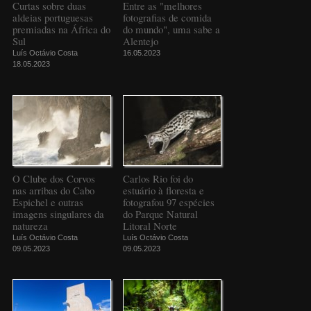
Curtas sobre duas
Entre as "melhores
aldeias portuguesas
fotografias de comida
premiadas na África do
do mundo", uma sabe a
Sul
Alentejo
Luís Octávio Costa
16.05.2023
18.05.2023
O Clube dos Corvos
Carlos Rio foi do
nas arribas do Cabo
estuário à floresta e
Espichel e outras
fotografou 97 espécies
imagens singulares da
do Parque Natural
natureza
Litoral Norte
Luís Octávio Costa
Luís Octávio Costa
09.05.2023
09.05.2023