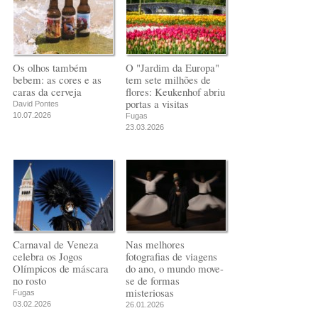
Os olhos também
O "Jardim da Europa"
bebem: as cores e as
tem sete milhões de
caras da cerveja
flores: Keukenhof abriu
portas a visitas
David Pontes
10.07.2026
Fugas
23.03.2026
Carnaval de Veneza
Nas melhores
celebra os Jogos
fotografias de viagens
Olímpicos de máscara
do ano, o mundo move-
no rosto
se de formas
misteriosas
Fugas
03.02.2026
26.01.2026