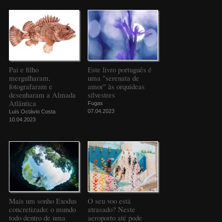
Pai e filho
Este livro português é
mergulharam,
uma "serenata de
fotografaram e
amor" às orquídeas
desenharam a Almada
silvestres
Atlântica
Fugas
07.04.2023
Luís Octávio Costa
10.04.2023
Mais um sonho Exodus
O seu voo está
concretizado: o mundo
atrasado? Neste
todo dentro de uma
aeroporto até pode