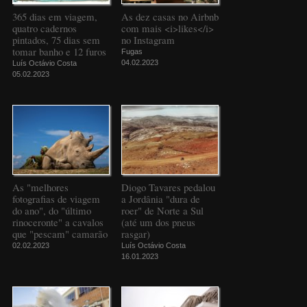
365 dias em viagem,
As dez casas no Airbnb
quatro cadernos
com mais <i>likes</i>
pintados, 75 dias sem
no Instagram
tomar banho e 12 furos
Fugas
04.02.2023
Luís Octávio Costa
05.02.2023
As "melhores
Diogo Tavares pedalou
fotografias de viagem
a Jordânia "dura de
do ano", do "último
roer" de Norte a Sul
rinoceronte" a cavalos
(até um dos pneus
que "pescam" camarão
rasgar)
02.02.2023
Luís Octávio Costa
16.01.2023