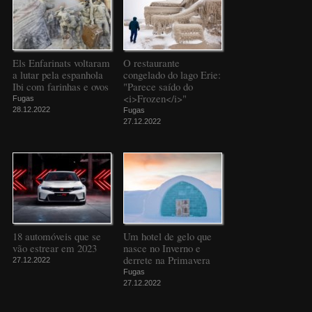
Els Enfarinats voltaram
O restaurante
a lutar pela espanhola
congelado do lago Erie:
Ibi com farinhas e ovos
"Parece saído do
<i>Frozen</i>"
Fugas
28.12.2022
Fugas
27.12.2022
18 automóveis que se
Um hotel de gelo que
vão estrear em 2023
nasce no Inverno e
derrete na Primavera
27.12.2022
Fugas
27.12.2022