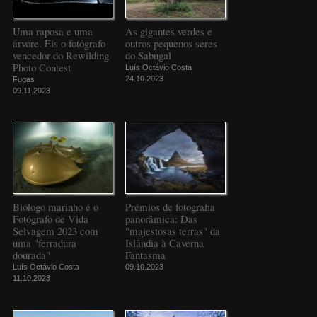
Uma raposa e uma
As gigantes verdes e
árvore. Eis o fotógrafo
outros pequenos seres
vencedor do Rewilding
do Sabugal
Photo Contest
Luís Octávio Costa
24.10.2023
Fugas
09.11.2023
Biólogo marinho é o
Prémios de fotografia
Fotógrafo de Vida
panorâmica: Das
Selvagem 2023 com
"majestosas terras" da
uma "ferradura
Islândia à Caverna
dourada"
Fantasma
Luís Octávio Costa
09.10.2023
11.10.2023