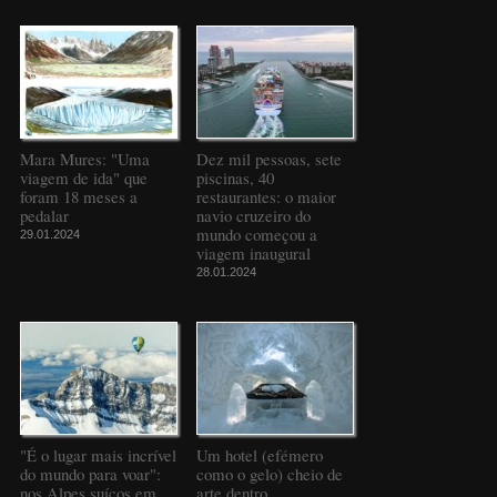
Mara Mures: "Uma
Dez mil pessoas, sete
viagem de ida" que
piscinas, 40
foram 18 meses a
restaurantes: o maior
pedalar
navio cruzeiro do
mundo começou a
29.01.2024
viagem inaugural
28.01.2024
"É o lugar mais incrível
Um hotel (efémero
do mundo para voar":
como o gelo) cheio de
nos Alpes suíços em
arte dentro