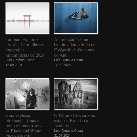
Também viajamos
A "refeição" de uma
através das melhores
baleia valeu o título de
fotografias
Fotógrafo de Oceanos
minimalistas de 2024
do Ano
Luís Octávio Costa
Luís Octávio Costa
18.09.2024
12.09.2024
Uma explosão
O Último Croceiro vai
pirotécnica (mas a
estar na Branda da
preto e branco) vence
Aveleira
os Black and White
Luís Octávio Costa
Photo Awards
31.07.2024