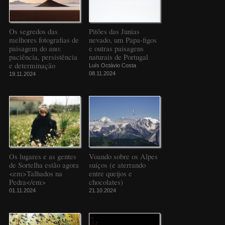
Os segredos das
Pitões das Junias
melhores fotografias de
nevado, um Papa-figos
paisagem do ano:
e outras paisagens
paciência, persistência
naturais de Portugal
e determinação
Luís Octávio Costa
08.11.2024
19.11.2024
Os lugares e as gentes
Voando sobre os Alpes
de Sortelha estão agora
suíços (e aterrando
<em>Talhados na
entre queijos e
Pedra</em>
chocolates)
01.11.2024
21.10.2024