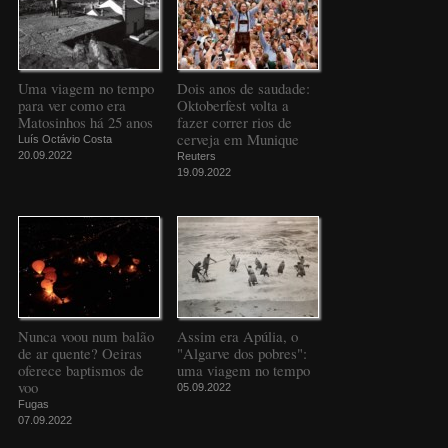
Uma viagem no tempo
Dois anos de saudade:
para ver como era
Oktoberfest volta a
Matosinhos há 25 anos
fazer correr rios de
cerveja em Munique
Luís Octávio Costa
20.09.2022
Reuters
19.09.2022
Nunca voou num balão
Assim era Apúlia, o
de ar quente? Oeiras
"Algarve dos pobres":
oferece baptismos de
uma viagem no tempo
voo
05.09.2022
Fugas
07.09.2022