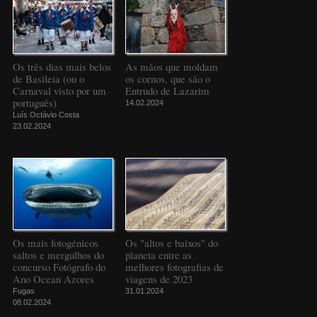
Os três dias mais belos
As mãos que moldam
de Basileia (ou o
os cornos, que são o
Carnaval visto por um
Entrudo de Lazarim
português)
14.02.2024
Luís Octávio Costa
23.02.2024
Os mais fotogénicos
Os "altos e baixos" do
saltos e mergulhos do
planeta entre as
concurso Fotógrafo do
melhores fotografias de
Ano Ocean Azores
viagens de 2023
Fugas
31.01.2024
08.02.2024