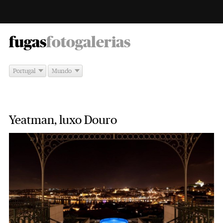
-
fugas
fotogalerias
Portugal
Mundo
Yeatman, luxo Douro