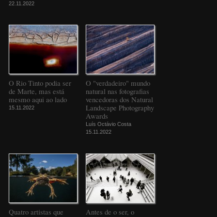
22.11.2022
O Rio Tinto podia ser
O "verdadeiro" mundo
de Marte, mas está
natural nas fotografias
mesmo aqui ao lado
vencedoras dos Natural
Landscape Photography
15.11.2022
Awards
Luís Octávio Costa
15.11.2022
Quatro artistas que
Antes de o ser, o