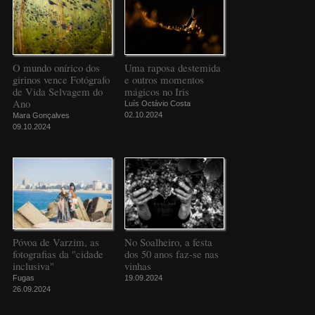
O mundo onírico dos
Uma raposa destemida
girinos vence Fotógrafo
e outros momentos
de Vida Selvagem do
mágicos no Iris
Ano
Luís Octávio Costa
02.10.2024
Mara Gonçalves
09.10.2024
Póvoa de Varzim, as
No Soalheiro, a festa
fotografias da "cidade
dos 50 anos faz-se nas
inclusiva"
vinhas
Fugas
19.09.2024
26.09.2024