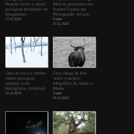
Peneda-Gerês e outras
Mateus premiados nos
paisagens premiadas no
Natural Landscape
Imaginature
Photography Awards
27.11.2023
Fugas
27.11.2023
Uma nevasca e muitas
Uma chega de bois
outras paisagens
vence concurso
naturais (sem
fotográfico da Amar o
Inteligência Artificial)
Minho
22.11.2023
Fugas
09.11.2023