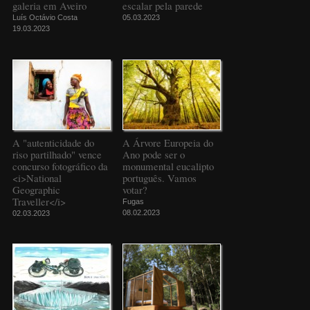
galeria em Aveiro
escalar pela parede
Luís Octávio Costa
05.03.2023
19.03.2023
A "autenticidade do
A Árvore Europeia do
riso partilhado" vence
Ano pode ser o
concurso fotográfico da
monumental eucalipto
<i>National
português. Vamos
Geographic
votar?
Traveller</i>
Fugas
08.02.2023
02.03.2023