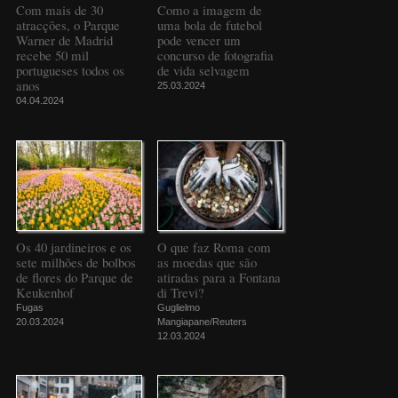
Com mais de 30
Como a imagem de
atracções, o Parque
uma bola de futebol
Warner de Madrid
pode vencer um
recebe 50 mil
concurso de fotografia
portugueses todos os
de vida selvagem
anos
25.03.2024
04.04.2024
Os 40 jardineiros e os
O que faz Roma com
sete milhões de bolbos
as moedas que são
de flores do Parque de
atiradas para a Fontana
Keukenhof
di Trevi?
Fugas
Guglielmo
20.03.2024
Mangiapane/Reuters
12.03.2024