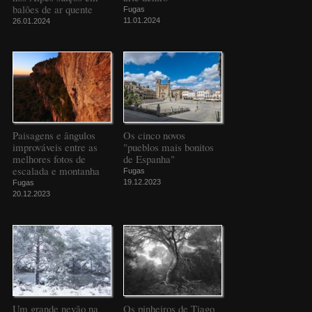
balões de ar quente
Fugas
11.01.2024
26.01.2024
Paisagens e ângulos
Os cinco novos
improváveis entre as
"pueblos mais bonitos
melhores fotos de
de Espanha"
escalada e montanha
Fugas
19.12.2023
Fugas
20.12.2023
Um grande nevão na
Os pinheiros de Tiago