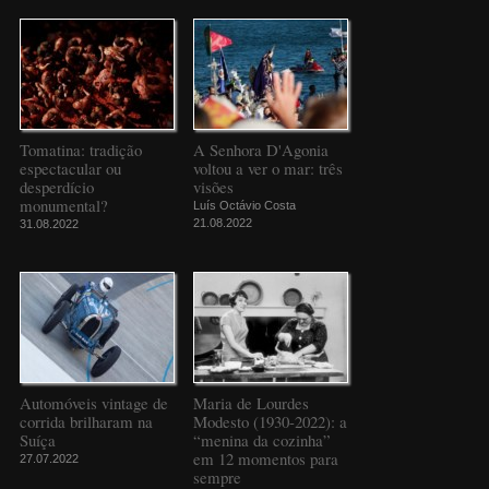
Tomatina: tradição
A Senhora D'Agonia
espectacular ou
voltou a ver o mar: três
desperdício
visões
monumental?
Luís Octávio Costa
21.08.2022
31.08.2022
Automóveis vintage de
Maria de Lourdes
corrida brilharam na
Modesto (1930-2022): a
Suíça
“menina da cozinha”
em 12 momentos para
27.07.2022
sempre