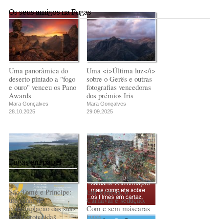
doce
Pereira
Pereira
Andreia Marques
Os seus amigos na Fugas
Misterioso beijo
Misterioso beijo
Transnístria
Pereira
comunismo-
comunismo-
Rui Barbosa Batista
capitalismo
capitalismo
Rui Barbosa Batista
Rui Barbosa Batista
Uma panorâmica do
Uma <i>Última luz</i>
deserto pintado a "fogo
sobre o Gerês e outras
e ouro" venceu os Pano
fotografias vencedoras
Awards
dos prémios Iris
Mara Gonçalves
Mara Gonçalves
28.10.2025
29.09.2025
Fugas em papel
São Tomé e Príncipe:
Em Veneza, o
um olhar de
Carnaval é sedução.
contemplação das suas
Com e sem máscaras
áreas protegidas
Fugas