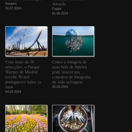
Awards
Reuters
30.07.2024
Fugas
01.06.2024
Com mais de 30
Como a imagem de
atracções, o Parque
uma bola de futebol
Warner de Madrid
pode vencer um
recebe 50 mil
concurso de fotografia
portugueses todos os
de vida selvagem
anos
25.03.2024
04.04.2024