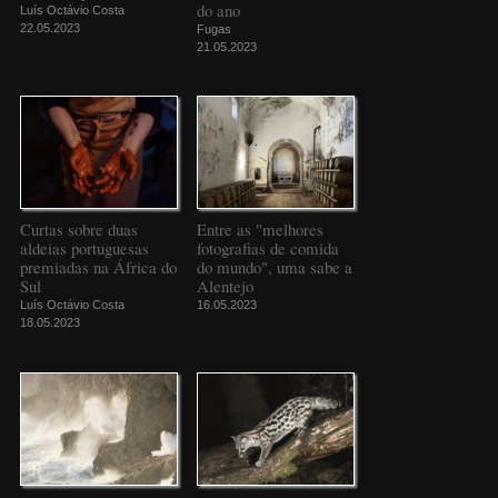
do ano
Luís Octávio Costa
22.05.2023
Fugas
21.05.2023
Curtas sobre duas
Entre as "melhores
aldeias portuguesas
fotografias de comida
premiadas na África do
do mundo", uma sabe a
Sul
Alentejo
Luís Octávio Costa
16.05.2023
18.05.2023