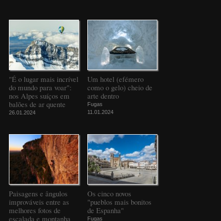
"É o lugar mais incrível
Um hotel (efémero
do mundo para voar":
como o gelo) cheio de
nos Alpes suíços em
arte dentro
balões de ar quente
Fugas
11.01.2024
26.01.2024
Paisagens e ângulos
Os cinco novos
improváveis entre as
"pueblos mais bonitos
melhores fotos de
de Espanha"
escalada e montanha
Fugas