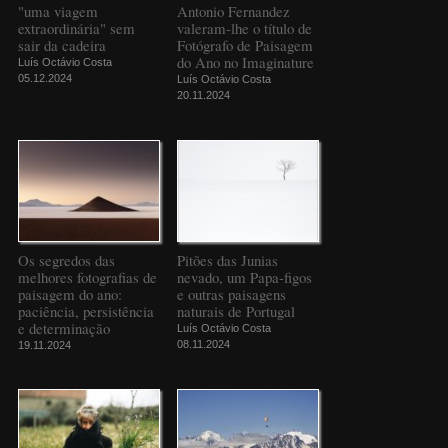
"uma viagem
Antonio Fernandez
extraordinária" sem
valeram-lhe o título de
sair da cadeira
Fotógrafo de Paisagem
do Ano no Imaginature
Luís Octávio Costa
05.12.2024
Luís Octávio Costa
20.11.2024
Os segredos das
Pitões das Junias
melhores fotografias de
nevado, um Papa-figos
paisagem do ano:
e outras paisagens
paciência, persistência
naturais de Portugal
e determinação
Luís Octávio Costa
08.11.2024
19.11.2024