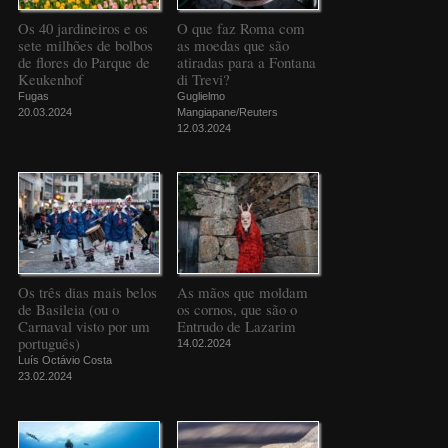
Os 40 jardineiros e os
O que faz Roma com
sete milhões de bolbos
as moedas que são
de flores do Parque de
atiradas para a Fontana
Keukenhof
di Trevi?
Fugas
Guglielmo
20.03.2024
Mangiapane/Reuters
12.03.2024
Os três dias mais belos
As mãos que moldam
de Basileia (ou o
os cornos, que são o
Carnaval visto por um
Entrudo de Lazarim
português)
14.02.2024
Luís Octávio Costa
23.02.2024