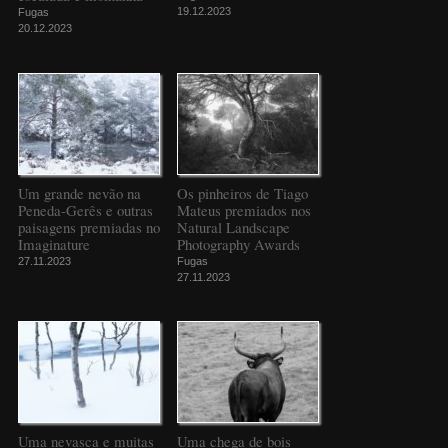
19.12.2023
Fugas
20.12.2023
Um grande nevão na
Os pinheiros de Tiago
Peneda-Gerês e outras
Mateus premiados nos
paisagens premiadas no
Natural Landscape
Imaginature
Photography Awards
27.11.2023
Fugas
27.11.2023
Uma nevasca e muitas
Uma chega de bois