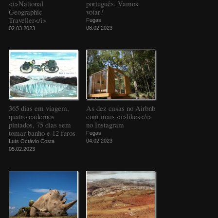
<i>National
português. Vamos
Geographic
votar?
Traveller</i>
Fugas
08.02.2023
02.03.2023
365 dias em viagem,
As dez casas no Airbnb
quatro cadernos
com mais <i>likes</i>
pintados, 75 dias sem
no Instagram
tomar banho e 12 furos
Fugas
04.02.2023
Luís Octávio Costa
05.02.2023