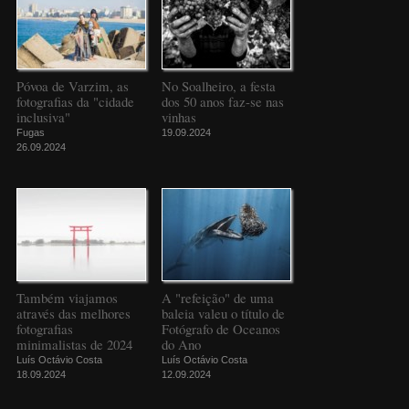
Póvoa de Varzim, as
No Soalheiro, a festa
fotografias da "cidade
dos 50 anos faz-se nas
inclusiva"
vinhas
Fugas
19.09.2024
26.09.2024
Também viajamos
A "refeição" de uma
através das melhores
baleia valeu o título de
fotografias
Fotógrafo de Oceanos
minimalistas de 2024
do Ano
Luís Octávio Costa
Luís Octávio Costa
18.09.2024
12.09.2024