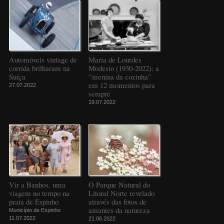
Automóveis vintage de
Maria de Lourdes
corrida brilharam na
Modesto (1930-2022): a
Suíça
“menina da cozinha”
em 12 momentos para
27.07.2022
sempre
19.07.2022
Vir a Banhos, uma
O Parque Natural do
viagem no tempo na
Litoral Norte revelado
praia de Espinho
através das fotos de
amantes da natureza
Município de Espinho
11.07.2022
21.06.2022