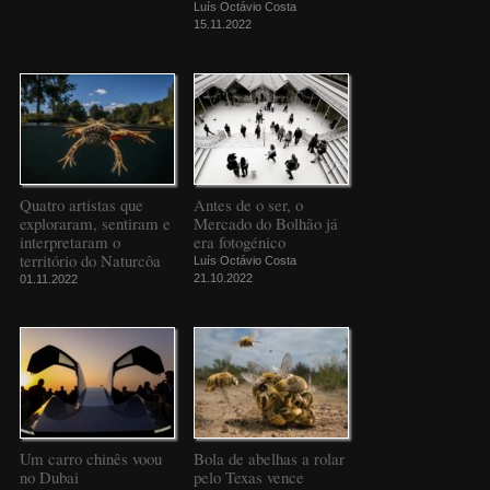
Luís Octávio Costa
15.11.2022
Quatro artistas que
Antes de o ser, o
exploraram, sentiram e
Mercado do Bolhão já
interpretaram o
era fotogénico
território do Naturcôa
Luís Octávio Costa
21.10.2022
01.11.2022
Um carro chinês voou
Bola de abelhas a rolar
no Dubai
pelo Texas vence