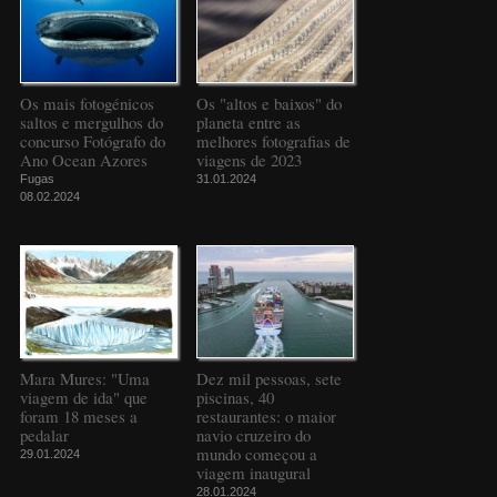
Os mais fotogénicos
Os "altos e baixos" do
saltos e mergulhos do
planeta entre as
concurso Fotógrafo do
melhores fotografias de
Ano Ocean Azores
viagens de 2023
Fugas
31.01.2024
08.02.2024
Mara Mures: "Uma
Dez mil pessoas, sete
viagem de ida" que
piscinas, 40
foram 18 meses a
restaurantes: o maior
pedalar
navio cruzeiro do
mundo começou a
29.01.2024
viagem inaugural
28.01.2024