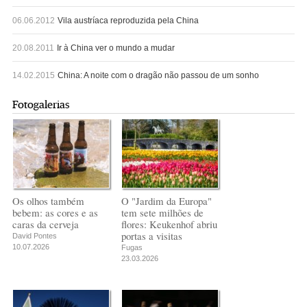
06.06.2012
Vila austríaca reproduzida pela China
20.08.2011
Ir à China ver o mundo a mudar
14.02.2015
China: A noite com o dragão não passou de um sonho
Fotogalerias
Os olhos também
O "Jardim da Europa"
bebem: as cores e as
tem sete milhões de
caras da cerveja
flores: Keukenhof abriu
portas a visitas
David Pontes
10.07.2026
Fugas
23.03.2026