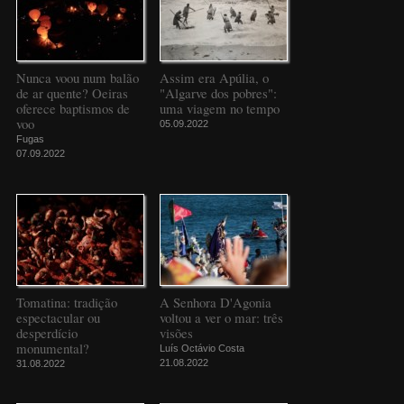
Nunca voou num balão
Assim era Apúlia, o
de ar quente? Oeiras
"Algarve dos pobres":
oferece baptismos de
uma viagem no tempo
voo
05.09.2022
Fugas
07.09.2022
Tomatina: tradição
A Senhora D'Agonia
espectacular ou
voltou a ver o mar: três
desperdício
visões
monumental?
Luís Octávio Costa
21.08.2022
31.08.2022