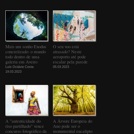
Mais um sonho Exodus
O seu voo está
concretizado: o mundo
atrasado? Neste
todo dentro de uma
aeroporto até pode
galeria em Aveiro
escalar pela parede
Luís Octávio Costa
05.03.2023
19.03.2023
A "autenticidade do
A Árvore Europeia do
riso partilhado" vence
Ano pode ser o
concurso fotográfico da
monumental eucalipto