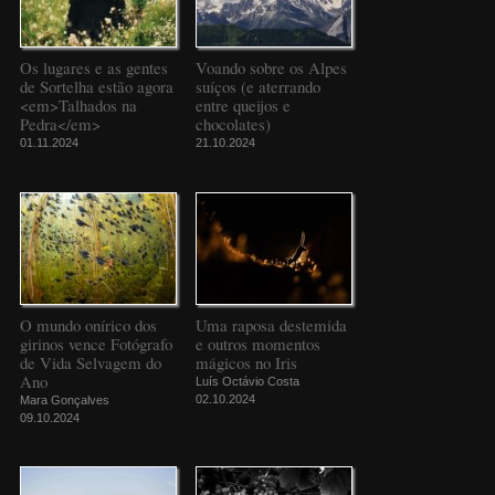
Os lugares e as gentes
Voando sobre os Alpes
de Sortelha estão agora
suíços (e aterrando
<em>Talhados na
entre queijos e
Pedra</em>
chocolates)
01.11.2024
21.10.2024
O mundo onírico dos
Uma raposa destemida
girinos vence Fotógrafo
e outros momentos
de Vida Selvagem do
mágicos no Iris
Ano
Luís Octávio Costa
02.10.2024
Mara Gonçalves
09.10.2024