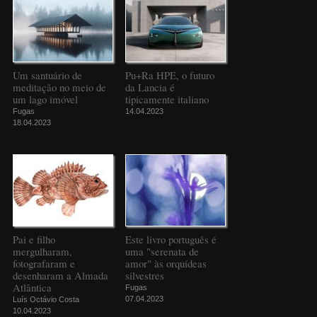
Um santuário de
Pu+Ra HPE, o futuro
meditação no meio de
da Lancia é
um lago imóvel
tipicamente italiano
Fugas
14.04.2023
18.04.2023
Pai e filho
Este livro português é
mergulharam,
uma "serenata de
fotografaram e
amor" às orquídeas
desenharam a Almada
silvestres
Atlântica
Fugas
07.04.2023
Luís Octávio Costa
10.04.2023