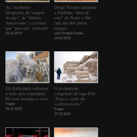
As "melhores
Diogo Tavares pedalou
fotografias de viagem
a Jordânia "dura de
do ano", do "último
roer" de Norte a Sul
rinoceronte" a cavalos
(até um dos pneus
que "pescam" camarão
rasgar)
02.02.2023
Luís Octávio Costa
16.01.2023
Els Enfarinats voltaram
O restaurante
a lutar pela espanhola
congelado do lago Erie:
Ibi com farinhas e ovos
"Parece saído do
<i>Frozen</i>"
Fugas
28.12.2022
Fugas
27.12.2022