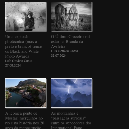
Uma explosão
O Último Croceiro vai
pirotécnica (mas a
estar na Branda da
preto e branco) vence
Aveleira
os Black and White
Luís Octávio Costa
Photo Awards
31.07.2024
Luís Octávio Costa
27.08.2024
A icónica ponte de
As montanhas e
Mostar: mergulhos no
"paisagens surreais"
rio e na história nos 20
entre os vencedores dos
anos da reconstrução
International Pano