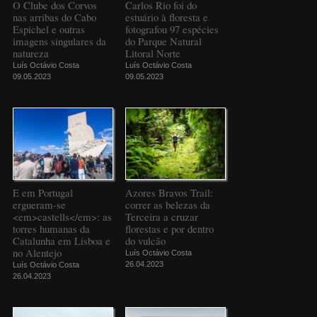
O Clube dos Corvos
Carlos Rio foi do
nas arribas do Cabo
estuário à floresta e
Espichel e outras
fotografou 97 espécies
imagens singulares da
do Parque Natural
natureza
Litoral Norte
Luís Octávio Costa
Luís Octávio Costa
09.05.2023
09.05.2023
E em Portugal
Azores Bravos Trail:
ergueram-se
correr as belezas da
<em>castells</em>: as
Terceira a cruzar
torres humanas da
florestas e por dentro
Catalunha em Lisboa e
do vulcão
no Alentejo
Luís Octávio Costa
26.04.2023
Luís Octávio Costa
26.04.2023