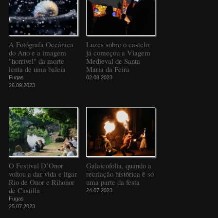
A Fotógrafa Oceânica
Luzes sobre o castelo:
do Ano e a imagem
já começou a Viagem
"horrível" da morte
Medieval de Santa
lenta de uma baleia
Maria da Feira
Fugas
02.08.2023
26.09.2023
O Festival D’Onor
Galaicofolia, quando a
voltou a dar vida e ligar
recriação histórica é só
Rio de Onor e Rihonor
uma parte da festa
de Castilla
24.07.2023
Fugas
25.07.2023