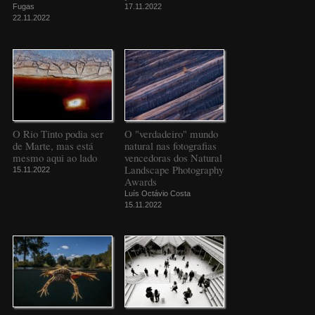
Fugas
17.11.2022
22.11.2022
O Rio Tinto podia ser
O "verdadeiro" mundo
de Marte, mas está
natural nas fotografias
mesmo aqui ao lado
vencedoras dos Natural
Landscape Photography
15.11.2022
Awards
Luís Octávio Costa
15.11.2022