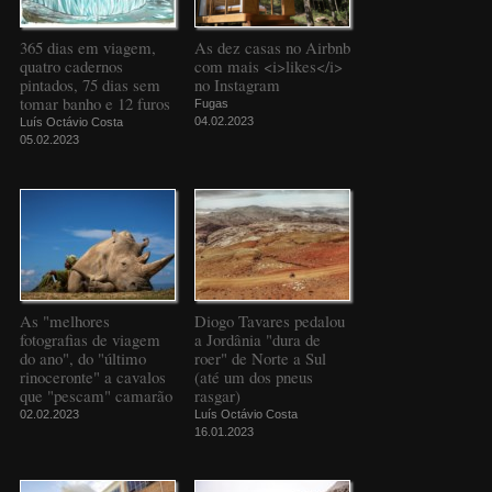
365 dias em viagem,
As dez casas no Airbnb
quatro cadernos
com mais <i>likes</i>
pintados, 75 dias sem
no Instagram
tomar banho e 12 furos
Fugas
04.02.2023
Luís Octávio Costa
05.02.2023
As "melhores
Diogo Tavares pedalou
fotografias de viagem
a Jordânia "dura de
do ano", do "último
roer" de Norte a Sul
rinoceronte" a cavalos
(até um dos pneus
que "pescam" camarão
rasgar)
02.02.2023
Luís Octávio Costa
16.01.2023