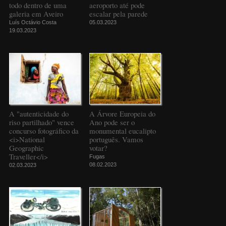
todo dentro de uma
aeroporto até pode
galeria em Aveiro
escalar pela parede
Luís Octávio Costa
05.03.2023
19.03.2023
A "autenticidade do
A Árvore Europeia do
riso partilhado" vence
Ano pode ser o
concurso fotográfico da
monumental eucalipto
<i>National
português. Vamos
Geographic
votar?
Traveller</i>
Fugas
08.02.2023
02.03.2023