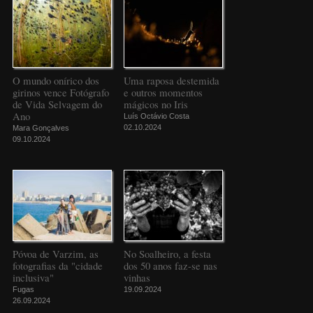
O mundo onírico dos
Uma raposa destemida
girinos vence Fotógrafo
e outros momentos
de Vida Selvagem do
mágicos no Iris
Ano
Luís Octávio Costa
02.10.2024
Mara Gonçalves
09.10.2024
Póvoa de Varzim, as
No Soalheiro, a festa
fotografias da "cidade
dos 50 anos faz-se nas
inclusiva"
vinhas
Fugas
19.09.2024
26.09.2024