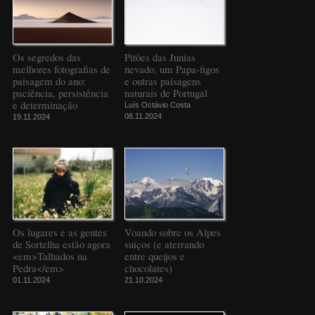
Os segredos das
Pitões das Junias
melhores fotografias de
nevado, um Papa-figos
paisagem do ano:
e outras paisagens
paciência, persistência
naturais de Portugal
e determinação
Luís Octávio Costa
08.11.2024
19.11.2024
Os lugares e as gentes
Voando sobre os Alpes
de Sortelha estão agora
suíços (e aterrando
<em>Talhados na
entre queijos e
Pedra</em>
chocolates)
01.11.2024
21.10.2024