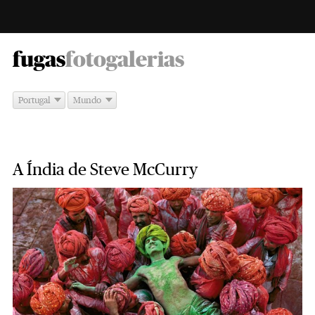
-
fugas
fotogalerias
Portugal
Mundo
A Índia de Steve McCurry