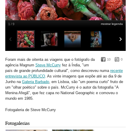
1 / 9
mostrar legenda
Steve McCurry
Foram mais de oitenta as viagens que o fotógrafo da
10
0
agência Magnum
Steve McCurry
fez à Índia, "um
país de grande profundidade cultural", como descreveu numa
recente
entrevista ao PÚBLICO
. As vinte imagens que expõe até ao dia 9 de
Junho na
Galeria Barbado
, em Lisboa, são "um poema curto" fruto de
um "olhar poético" sobre o país. McCurry é o autor da fotografia "A
Menina Afegã", que fez capa no National Geographic e comoveu o
mundo em 1985.
Fotogaleria de Steve McCurry
Fotogalerias