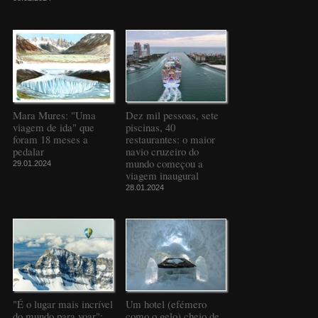
Mara Mures: "Uma
Dez mil pessoas, sete
viagem de ida" que
piscinas, 40
foram 18 meses a
restaurantes: o maior
pedalar
navio cruzeiro do
mundo começou a
29.01.2024
viagem inaugural
28.01.2024
"É o lugar mais incrível
Um hotel (efémero
do mundo para voar":
como o gelo) cheio de