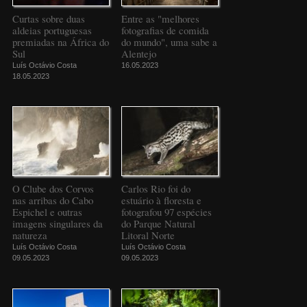
Curtas sobre duas
Entre as "melhores
aldeias portuguesas
fotografias de comida
premiadas na África do
do mundo", uma sabe a
Sul
Alentejo
Luís Octávio Costa
16.05.2023
18.05.2023
O Clube dos Corvos
Carlos Rio foi do
nas arribas do Cabo
estuário à floresta e
Espichel e outras
fotografou 97 espécies
imagens singulares da
do Parque Natural
natureza
Litoral Norte
Luís Octávio Costa
Luís Octávio Costa
09.05.2023
09.05.2023