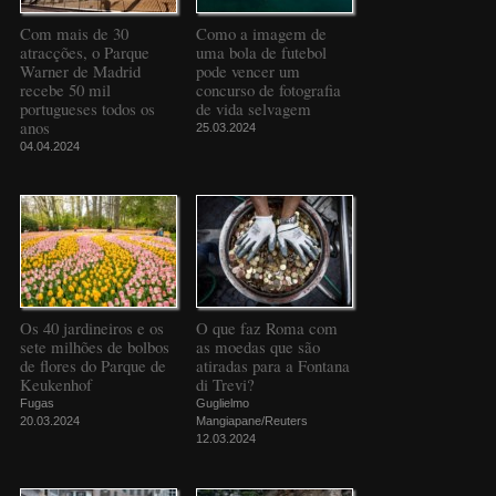
Com mais de 30
Como a imagem de
atracções, o Parque
uma bola de futebol
Warner de Madrid
pode vencer um
recebe 50 mil
concurso de fotografia
portugueses todos os
de vida selvagem
anos
25.03.2024
04.04.2024
Os 40 jardineiros e os
O que faz Roma com
sete milhões de bolbos
as moedas que são
de flores do Parque de
atiradas para a Fontana
Keukenhof
di Trevi?
Fugas
Guglielmo
20.03.2024
Mangiapane/Reuters
12.03.2024