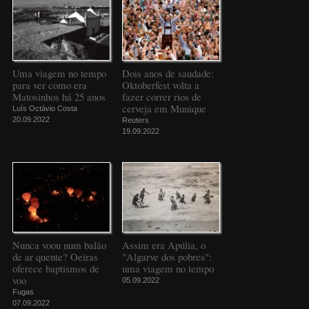
Uma viagem no tempo
Dois anos de saudade:
para ver como era
Oktoberfest volta a
Matosinhos há 25 anos
fazer correr rios de
cerveja em Munique
Luís Octávio Costa
20.09.2022
Reuters
19.09.2022
Nunca voou num balão
Assim era Apúlia, o
de ar quente? Oeiras
"Algarve dos pobres":
oferece baptismos de
uma viagem no tempo
voo
05.09.2022
Fugas
07.09.2022