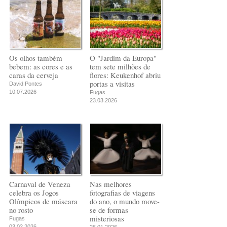
Os olhos também
O "Jardim da Europa"
bebem: as cores e as
tem sete milhões de
caras da cerveja
flores: Keukenhof abriu
portas a visitas
David Pontes
10.07.2026
Fugas
23.03.2026
Carnaval de Veneza
Nas melhores
celebra os Jogos
fotografias de viagens
Olímpicos de máscara
do ano, o mundo move-
no rosto
se de formas
misteriosas
Fugas
03.02.2026
26.01.2026