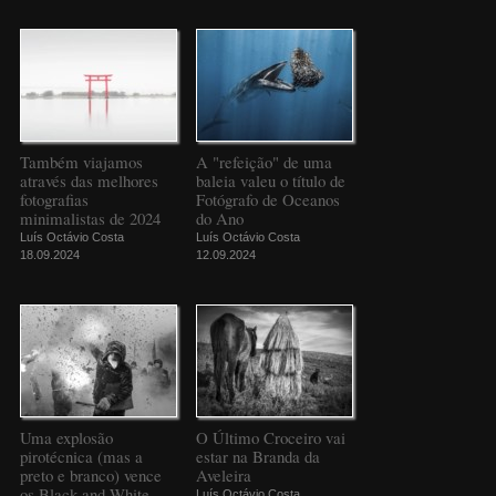
Também viajamos
A "refeição" de uma
através das melhores
baleia valeu o título de
fotografias
Fotógrafo de Oceanos
minimalistas de 2024
do Ano
Luís Octávio Costa
Luís Octávio Costa
18.09.2024
12.09.2024
Uma explosão
O Último Croceiro vai
pirotécnica (mas a
estar na Branda da
preto e branco) vence
Aveleira
os Black and White
Luís Octávio Costa