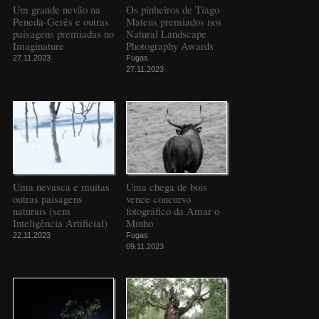
Um grande nevão na
Os pinheiros de Tiago
Peneda-Gerês e outras
Mateus premiados nos
paisagens premiadas no
Natural Landscape
Imaginature
Photography Awards
27.11.2023
Fugas
27.11.2023
Uma nevasca e muitas
Uma chega de bois
outras paisagens
vence concurso
naturais (sem
fotográfico da Amar o
Inteligência Artificial)
Minho
22.11.2023
Fugas
09.11.2023