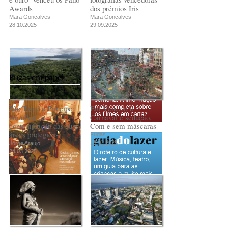
Awards
dos prémios Iris
Mara Gonçalves
Mara Gonçalves
28.10.2025
29.09.2025
Fugas em papel
São Tomé e Príncipe:
Em Veneza, o
um olhar de
Carnaval é sedução.
contemplação das suas
Com e sem máscaras
áreas protegidas
Fugas
18.02.2025
Jorge Araújo
24.03.2025
PUB