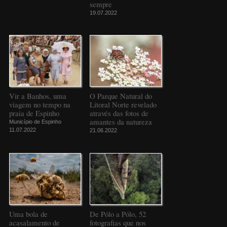
sempre
19.07.2022
Vir a Banhos, uma
O Parque Natural do
viagem no tempo na
Litoral Norte revelado
praia de Espinho
através das fotos de
amantes da natureza
Município de Espinho
11.07.2022
21.06.2022
Uma bola de
De Pólo a Pólo, 52
acasalamento de
fotografias que nos