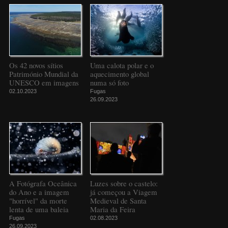
Os 42 novos sítios
Uma calota polar e o
Património Mundial da
aquecimento global
UNESCO em imagens
numa só foto
02.10.2023
Fugas
26.09.2023
A Fotógrafa Oceânica
Luzes sobre o castelo:
do Ano e a imagem
já começou a Viagem
"horrível" da morte
Medieval de Santa
lenta de uma baleia
Maria da Feira
Fugas
02.08.2023
26.09.2023