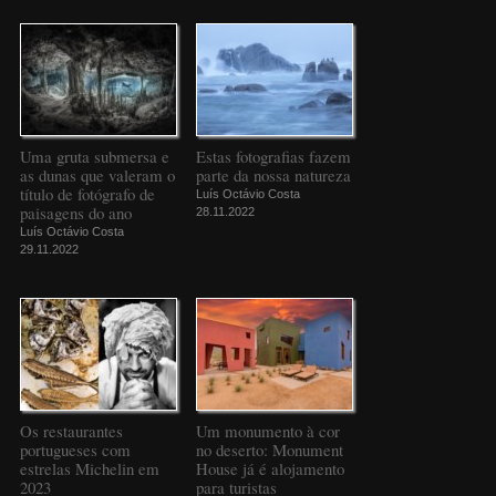
Uma gruta submersa e
Estas fotografias fazem
as dunas que valeram o
parte da nossa natureza
título de fotógrafo de
Luís Octávio Costa
paisagens do ano
28.11.2022
Luís Octávio Costa
29.11.2022
Os restaurantes
Um monumento à cor
portugueses com
no deserto: Monument
estrelas Michelin em
House já é alojamento
2023
para turistas