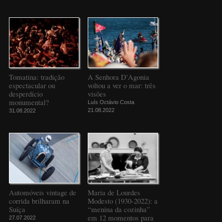
Tomatina: tradição
A Senhora D'Agonia
espectacular ou
voltou a ver o mar: três
desperdício
visões
monumental?
Luís Octávio Costa
21.08.2022
31.08.2022
Automóveis vintage de
Maria de Lourdes
corrida brilharam na
Modesto (1930-2022): a
Suíça
“menina da cozinha”
em 12 momentos para
27.07.2022