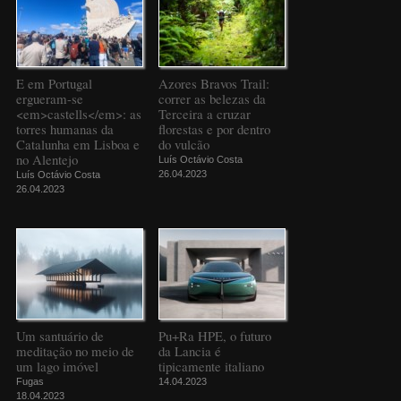
E em Portugal
Azores Bravos Trail:
ergueram-se
correr as belezas da
<em>castells</em>: as
Terceira a cruzar
torres humanas da
florestas e por dentro
Catalunha em Lisboa e
do vulcão
no Alentejo
Luís Octávio Costa
26.04.2023
Luís Octávio Costa
26.04.2023
Um santuário de
Pu+Ra HPE, o futuro
meditação no meio de
da Lancia é
um lago imóvel
tipicamente italiano
Fugas
14.04.2023
18.04.2023