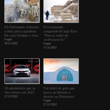
Els Enfarinats voltaram
O restaurante
a lutar pela espanhola
congelado do lago Erie:
Ibi com farinhas e ovos
"Parece saído do
<i>Frozen</i>"
Fugas
28.12.2022
Fugas
27.12.2022
18 automóveis que se
Um hotel de gelo que
vão estrear em 2023
nasce no Inverno e
derrete na Primavera
27.12.2022
Fugas
27.12.2022