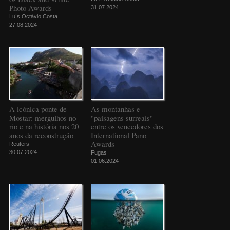
Photo Awards
31.07.2024
Luís Octávio Costa
27.08.2024
A icónica ponte de
As montanhas e
Mostar: mergulhos no
"paisagens surreais"
rio e na história nos 20
entre os vencedores dos
anos da reconstrução
International Pano
Awards
Reuters
30.07.2024
Fugas
01.06.2024