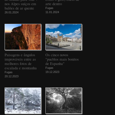
nos Alpes suíços em
arte dentro
balões de ar quente
Fugas
11.01.2024
26.01.2024
Paisagens e ângulos
Os cinco novos
improváveis entre as
"pueblos mais bonitos
melhores fotos de
de Espanha"
escalada e montanha
Fugas
19.12.2023
Fugas
20.12.2023