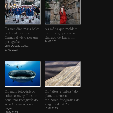
Os três dias mais belos
As mãos que moldam
de Basileia (ou o
os cornos, que são o
Carnaval visto por um
Entrudo de Lazarim
português)
14.02.2024
Luís Octávio Costa
23.02.2024
Os mais fotogénicos
Os "altos e baixos" do
saltos e mergulhos do
planeta entre as
concurso Fotógrafo do
melhores fotografias de
Ano Ocean Azores
viagens de 2023
Fugas
31.01.2024
08.02.2024