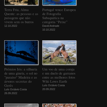
Terra Fria, Alma
Portugal vence Europeu
Quente: as pessoas e as
de Fotografia
paisagens que não
Subaquática na
vivem sem os burros
categoria “Peixe”
12.10.2022
David Andrade
10.10.2022
Prémios Iris: a silhueta
Um voo de uma coruja
de uma gineta, o sol no
e um duelo de garranos
"paraíso" Madeira e as
entre as melhores fotos
árvores secretas do
Wiki Loves Earth
Gerês
Luís Octávio Costa
20.09.2022
Luís Octávio Costa
26.09.2022