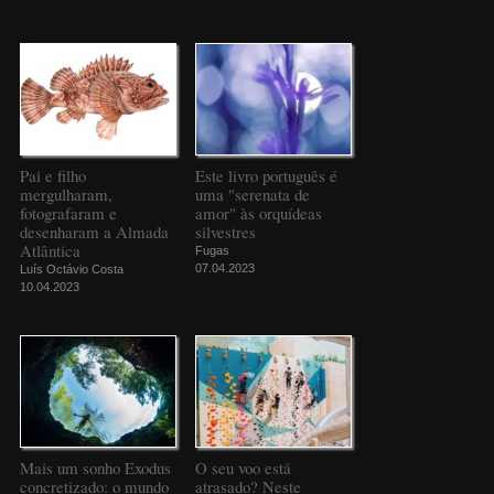
Pai e filho
Este livro português é
mergulharam,
uma "serenata de
fotografaram e
amor" às orquídeas
desenharam a Almada
silvestres
Atlântica
Fugas
07.04.2023
Luís Octávio Costa
10.04.2023
Mais um sonho Exodus
O seu voo está
concretizado: o mundo
atrasado? Neste